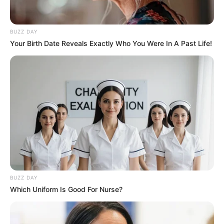
BUZZ DAY
Your Birth Date Reveals Exactly Who You Were In A Past Life!
(foto: instagram/rezadarmawangsa)
BUZZ DAY
FAQ
Which Uniform Is Good For Nurse?
Siapa Reza Darmawangsa
?
Dia adalah penyanyi dan YouTuber kelahiran Bandung, Jawa