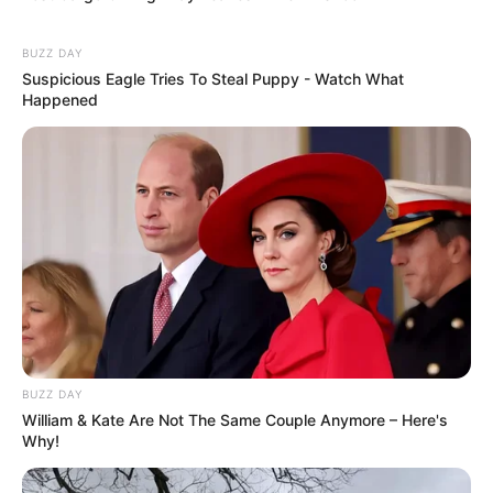
BUZZ DAY
Suspicious Eagle Tries To Steal Puppy - Watch What
Happened
BUZZ DAY
William & Kate Are Not The Same Couple Anymore – Here's
(foto: instagram/rezadarmawangsa)
Why!
3. Reza mendapat sebutan sebagai Jungkoot (BTS) asal