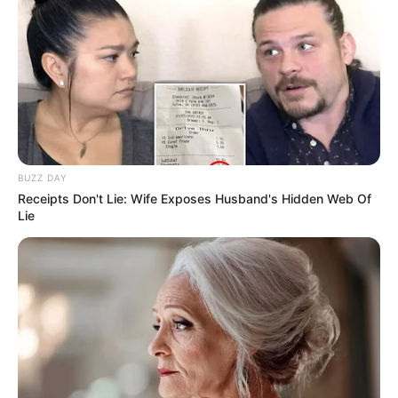
BUZZ DAY
Receipts Don't Lie: Wife Exposes Husband's Hidden Web Of
Lie
(foto: instagram/rezadarmawangsa)
5. Berkostum sebagai Kaisar Goryeo