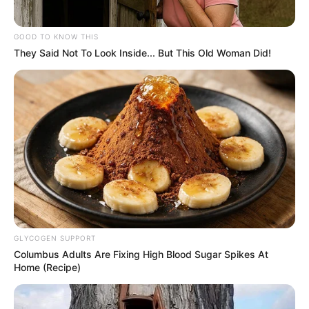
GOOD TO KNOW THIS
They Said Not To Look Inside... But This Old Woman Did!
Laras Kinanda
Nyimas Ratu Rafa
GLYCOGEN SUPPORT
Shenina Cinnamon
Megan Domani
Columbus Adults Are Fixing High Blood Sugar Spikes At
Home (Recipe)