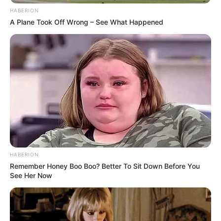
Hobi: –
HABERION
Facebook: –
A Plane Took Off Wrong – See What Happened
X: –
Threads: –
Instagram:
@rezadarmawangsa
TikTok:
@rzdarmawangsa
YouTube:
Reza Darmawangsa Official
Tinggi, Berat & Penampilan Fisik
Tinggi: 175 cm
HABERION
Remember Honey Boo Boo? Better To Sit Down Before You
Berat: – kg
See Her Now
Golongan Darah: –
Warna Rambut: –
Warna Mata: –