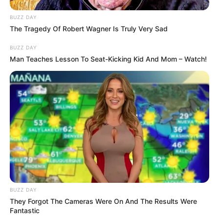
BUZZ DAY
Pacar
The Tragedy Of Robert Wagner Is Truly Very Sad
Indah Aqila
BUZZ DAY
Ia pernah berpacaran dengan Indah Aqila namun keduanya sudah
Man Teaches Lesson To Seat-Kicking Kid And Mom – Watch!
putus.
Mirriam Eka
Ia diketahui pernah berpacaran dengan Mirriam Eka. Namun
keduanya putus di tahun 2022.
Kekayaan
Tidak diketahui pasti berapa total kekayaan Reza Darmawangsa,
kekayaannya berasal dari kariernya sebagai penyanyi dan
YouTuber.
BUZZ DAY
YouTube
They Forgot The Cameras Were On And The Results Were
Fantastic
Dikutip dari
Social Blade
tahun 2025, penghasilannya perhari 41-