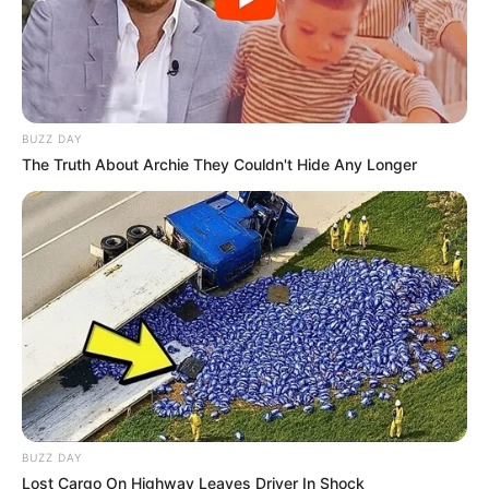
BUZZ DAY
The Truth About Archie They Couldn't Hide Any Longer
(foto: instagram/rezadarmawangsa)
2. Salah satu keahliannya sebagai nusisi
BUZZ DAY
Lost Cargo On Highway Leaves Driver In Shock