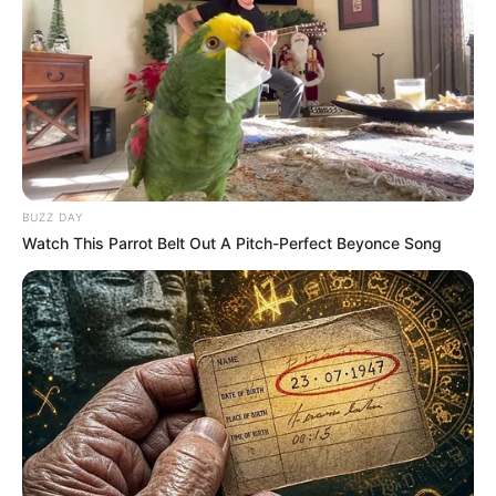
yang berbeda dalam mempromosikan karyanya. Ia lebih memiliki
kanal YouTube sebagai sarana promosi lagu barunya.
TAGS
PENYANYI
REZA DARMAWANGSA
SELEBRITI INDONESIA
YOUTUBER
BUZZ DAY
Watch This Parrot Belt Out A Pitch-Perfect Beyonce Song