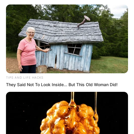
HOME
INSPIRASI
STYLE
FILM &
NGAKAK
QUOTES
HYPE
MORE
SERIES
TIPS AND LIFE HACKS
They Said Not To Look Inside... But This Old Woman Did!