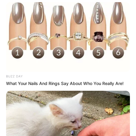
661 dollar atau 668 ribu-1 juta rupiah, perbulan 1,2 ribu-19,8 ribu
dollar atau 19 juta-323 juta rupiah dan pertahun 14,9 ribu-238 ribu
dollar atau 323 juta-3 miliar rupiah.
Kontroversi
–
BUZZ DAY
What Your Nails And Rings Say About Who You Really Are!