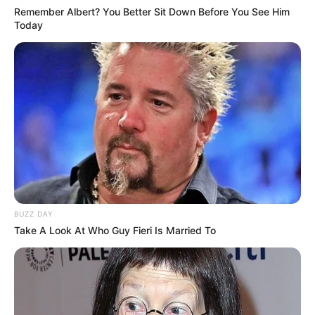
Remember Albert? You Better Sit Down Before You See Him
Today
Raga & Hati
–
Mirriam Eka
menampilkan Reza Darmawangsa
(2021)
Love Song
– SantanaSquad menampilkan Ferrera, RZD & &
Seima. L (2019)
San Andreas, Pt. 2
– SantanaSquad menampilkan RZD &
Ferrera (2018)
Album
Alfa Romansa
(13 Februari 2023)
BUZZ DAY
Buku
Take A Look At Who Guy Fieri Is Married To
Ephiphany
(28 Desember 2020)
Penghargaan