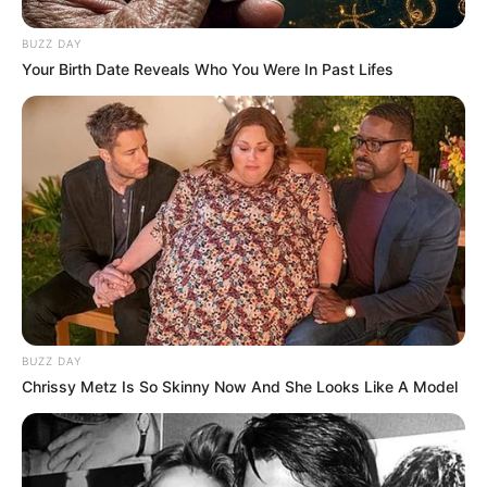
BUZZ DAY
Your Birth Date Reveals Who You Were In Past Lifes
BUZZ DAY
Chrissy Metz Is So Skinny Now And She Looks Like A Model