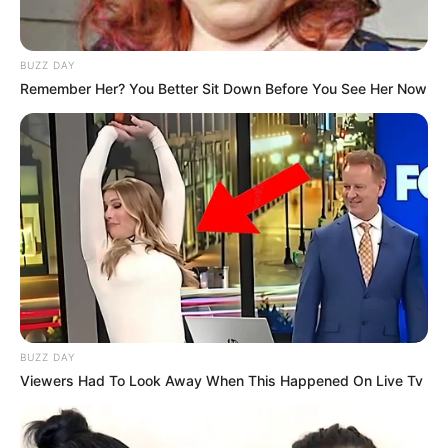
BUZZ DAY
(foto: instagram/rezadarmawangsa)
Remember Her? You Better Sit Down Before You See Her Now
4. Walau masih sangat muda, namun sebagai penyanyi, telah
memperoleh prestasi luar biasa
BUZZ DAY
Viewers Had To Look Away When This Happened On Live Tv