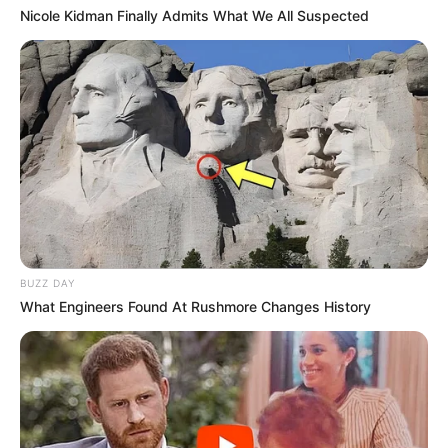
Mungkin ada hari lain tetapi tidak pernah ada hari
Nicole Kidman Finally Admits What We All Suspected
kemarin
Foto – foto Reza Darmawangsa
1. Wajah imut dengan talenta mengagumkan
BUZZ DAY
What Engineers Found At Rushmore Changes History