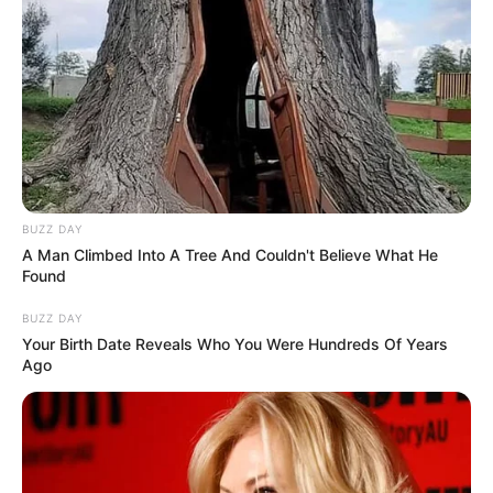
Beby Tsabina
Salshabilla Adriani
TULIS KOMENTAR
BUZZ DAY
Alamat email Anda tidak akan dipublikasikan.
Ruas yang wajib ditandai
*
A Man Climbed Into A Tree And Couldn't Believe What He
Found
BUZZ DAY
Your Birth Date Reveals Who You Were Hundreds Of Years
Ago