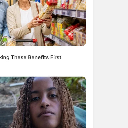
kin Ngakak, 10 Potret
splay Murah Pakai Bahan
adanya
ing These Benefits First
ti Mainstream, 10 Cara
mbawa Barang Belanjaan
rsi Warga Thailand