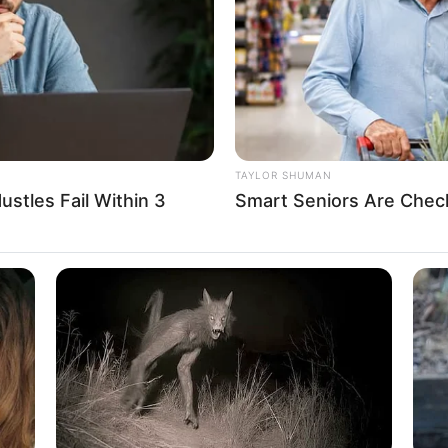
WHATSAPP
TELEGRAM
LINE
Bi
Co
Edit
Se
penyanyi asal Indonesia. Ia menjadi anggota Sabyan
TAYLOR SHUMAN
stles Fail Within 3
Smart Seniors Are Check
An
asing di telinga masyarakat Indonesia. Gadis kelahiran
Me
beberapa musik yang dibawakannya.
Ve
tergabung dalam grup Sabyan Gambus selalu membawakan
an kebolehannya melalui YouTube. Lagu-lagunya yang