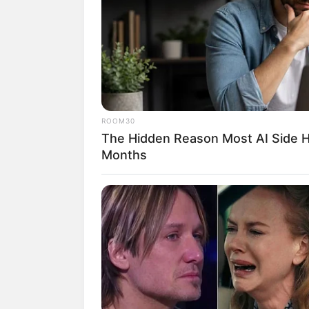
SHARE
TWEET
SHARE
Nissa Sabyan adalah seorang aktris dan 
Gambus sejak tahun 2017.
ROOM30
Daftar isi
The Hidden Reason Most AI Side Hu
Months
Karier
Nama Nissa Sabyan pastinya sudah tidak 
tahun 1999 ini tampil berbeda dengan 
Dengan penampilan berhijab, ia yang 
single
bertemakan rohani.
Mereka mulai terkenal sejak menampilk