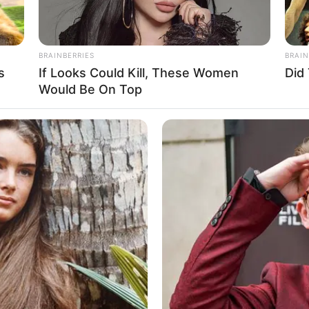
BRAINBERRIES
BRAIN
s
If Looks Could Kill, These Women
Did
Ta
Would Be On Top
Ha
90
k