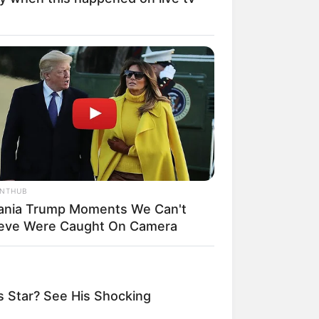
il! 10 Potret Makanan Gagal
masak yang Bikin Kamu
gak Selera
ANTHUB
ania Trump Moments We Can't
ieve Were Caught On Camera
 Pose Manekin Anti
instream yang Konyol
nget
 Star? See His Shocking