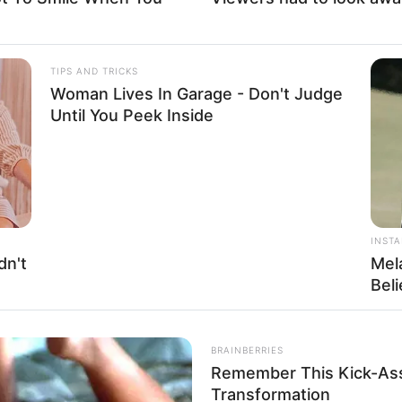
TIPS AND TRICKS
Fa
Woman Lives In Garage - Don't Judge
Di
Ng
Until You Peek Inside
Mute
INST
dn't
Mel
Bel
10
Ma
Ba
BRAINBERRIES
Remember This Kick-Ass
Transformation