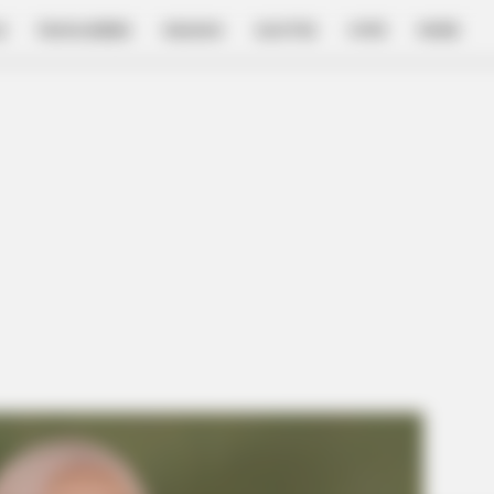
E
FILM & SERIES
NGAKAK
QUOTES
HYPE
MORE