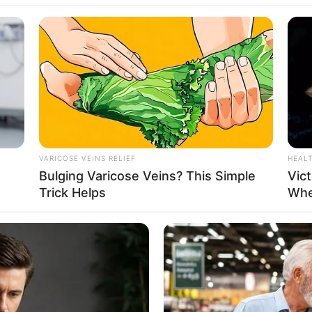
sa Sabyan
VARICOSE VEINS RELIEF
HEAL
Bulging Varicose Veins? This Simple
Vict
10
Se
Trick Helps
Whe
VOTE
Pe
s love
Me
Umur:
Profesi:
ur
,
27 Tahun
Penyanyi