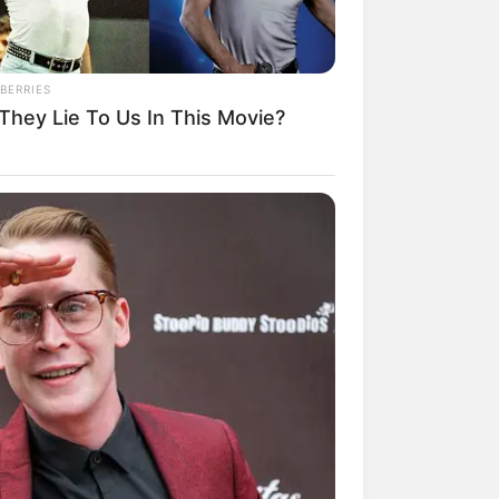
BERRIES
 They Lie To Us In This Movie?
mpil Lebih Modern, 7 Potret
sil Renovasi Rumah Berusia
 Tahun