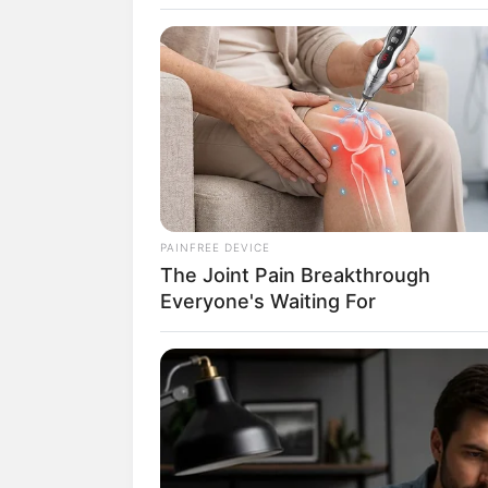
Nis
PAINFREE DEVICE
The Joint Pain Breakthrough
Everyone's Waiting For
fan
Tanggal Lahir:
Tempat Lahir:
23 Mei
1999
Lumajang
,
Jawa Tim
Indonesia