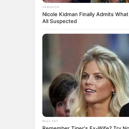
banyak disukai masyarakat membuat ia d
HABERION
maupun on air.
Nicole Kidman Finally Admits Wha
Beberapa judul
single
yang berhasil din
All Suspected
Atef),
Ya Habibal Qolbi
,
Rohman Ya R
Bukan hanya manggung, ia dan rekan s
sebagai juri dalam ajang pencarian bakat
Selain suara yang merdu, parasnya yang
nama Khoirunnisa ini banyak disukai. T
Baca juga:
Biodata, Profil, dan Fakta
BUZZ DAY
Remember Tiger's Ex-Wife? Try N