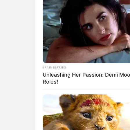
(foto:
Biodata & Profil
BRAINBERRIES
Nama Lengkap: Khoirunnisa
Unleashing Her Passion: Demi Moor
Nama Panggung: Nissa Sabyan
Roles!
Nama Panggilan: Nissa
Tempat, Tanggal Lahir: Lumajang, J
Kewarganegaraan: Indonesia
Agama: Islam