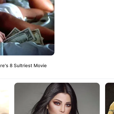
8 
Mi
Ng
 instagram/nissa_sabyan)
e's 8 Sultriest Movie
10
awa Timur, 23 Mei 1999
Ti
Ka