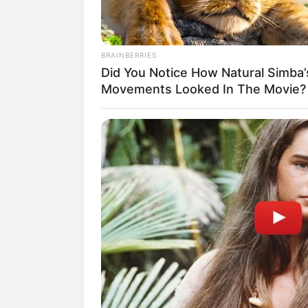
Profesi: Penyanyi
Hobi: Menyanyi
Facebook:
@Nissa Sabyan
BRAINBERRIES
Did You Notice How Natural Simba’
Twitter:
@nissa_sabyann
Movements Looked In The Movie?
Instagram:
@nissa_sabyan
TikTok: –
YouTube:
SABYAN
Tinggi, Berat & Penampilan Fisi
Tinggi Badan: –
Berat Badan : –
Golongan Darah: –
Warna Rambut: Hitam
Warna Mata: Coklat