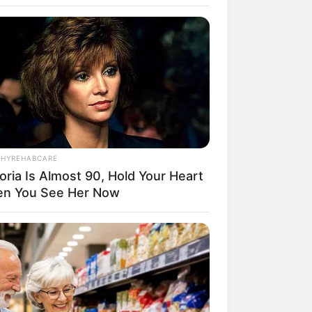
THYREHABCARE
oria Is Almost 90, Hold Your Heart
rem! 9 Chat Ojek Online &
n You See Her Now
langgan Ini Bikin Auto
rinding