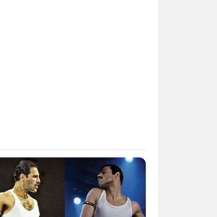
Kata Lucu Seputar Malam
nggu ala Jomblo yang Bikin
enes
 Desain Kanopi Tempat
dur, Serasa Beristirahat di
mar Raja