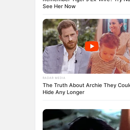
See Her Now
RADAR MEDIA
The Truth About Archie They Coul
Hide Any Longer