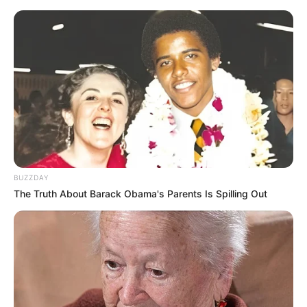
Kisah Nyata Spesial: Istri Durhaka Pembawa Petaka
(2024)
Kisah Nyata Spesial: Petaka di Masa Lalu yang
Menghancurkan Masa Depanku
(2024)
Kisah Nyata Spesial: Rahasia Melodi Mata Hatiku
(2024)
Kisah Nyata Spesial: Belenggu Cinta Mantan Terindah
(2024)
Kisah Nyata: Teror Yang Mencabut Kebahagiaanku
(2024)
Kisah Nyata: Duniaku Gelap Karena Teror
(2024)
Kisah Nyata: Pernikahan Pura – Puraku Menjadi Awal
BUZZDAY
Masalahku
(2024)
The Truth About Barack Obama's Parents Is Spilling Out
Kisah Nyata: Entah Siapa Yang Tidak Ingin Aku Bahagia
(2024)
Kisah Nyata: Teror Dari Seseorang Yang Ingin Cintanya
Diakui
(2024)
Kisah Nyata: Kehidupan Rumah Tanggaku Menghadapi Teror