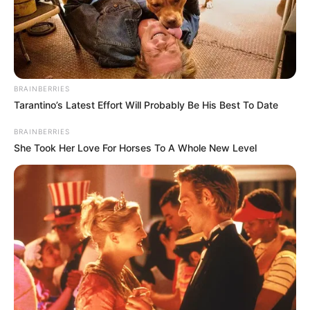
Fakta Menarik
Metta merupakan anak tunggal.
Ia pernah membintangi sinetron Malaysia,
BRAINBERRIES
yakni
Elegi
dan
Cinta Indah 2
.
Tarantino’s Latest Effort Will Probably Be His Best To Date
Di tahun 2020, ia memenangkan penghargaan Pemeran Wanita
BRAINBERRIES
Terpuji Film Televisi di Festival Film Bandung 2020.
She Took Her Love For Horses To A Whole New Level
Ia hobi bersepeda.
Sebelum terjun ke dunia seni peran, ia mengikuti kelas akting
bersama bang Eka Sitorus.
Berwajah polos, Metta kerap mendapatkan peran protagonis
sebagai wanita yang tersakiti.
Memiliki bisnis
coffee shop
bernama Kopi Kalian.
Baca juga:
Biodata, Profil, dan Fakta Ayya Renita