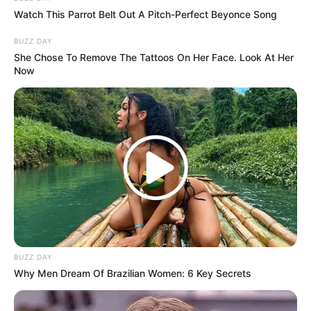
Watch This Parrot Belt Out A Pitch-Perfect Beyonce Song
(foto: instagram/mettapermadi89)
BUZZ DAY
Biodata & Profil
She Chose To Remove The Tattoos On Her Face. Look At Her
Now
Nama Lengkap: Metta Permadi
Nama Panggung: Metta Permadi
Nama Panggilan: Metta
Tempat, Tanggal Lahir: Jakarta, 11 April 1989
Kewarganegaraan: Indonesia
Agama: Kristen
Profesi: Aktris, Model, Bintang Iklan
Hobi: Travelling, Bersepeda
BUZZ DAY
Facebook: @
MettaPermadi89
Why Men Dream Of Brazilian Women: 6 Key Secrets
X: –