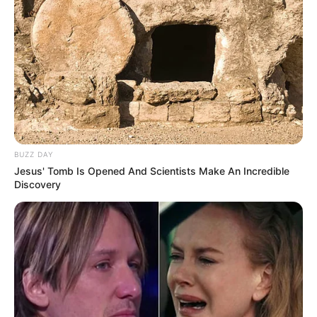
Layu
(2022)
Kisah Nyata Spesial Lebaran: Suamiku Ingin Jadi Sultan
Hingga Rela Gadaikan Harga Dirinya
(2022)
Suara Hati Istri Spesial Ramadan: Rasa Bersalah Suamiku
Menorehkan Luka di Rumah Tanggaku
(2022)
Suara Hati Istri Spesial Ramadan: Pernikahanku Seperti
Sandiwara
(2022)
BUZZ DAY
Suara Hati Istri Spesial Ramadan: Luka Hati Istri Lebih Perih
Jesus' Tomb Is Opened And Scientists Make An Incredible
Dari Luka Lama
(2022)
Discovery
Suara Hati Istri Spesial Ramadan: Jatuh Bangun Aku
Berusaha Melepaskan Suamiku Dari Jeratan Orang Ketiga
(2022)
Suara Hati Istri: Baby Sitterku Menghancurkan Pernikahanku
(2022)
Kisah Nyata: Calon Mertuaku Ternyata Adalah Ayah