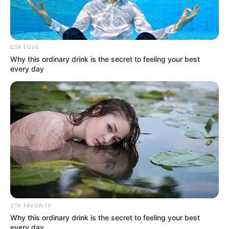
Ukuran Sepatu: –
Ukuran Baju: –
Pendidikan
CTA LOVE
Why this ordinary drink is the secret to feeling your best
Institut Komunikasi dan Bisnis LSPR, S-1 Ilmu Komunikasi
every day
(dikeluarkan)
Keluarga
Ayah: Ahim Permadi
Ibu: Lanida Haryono
Saudara Laki-Laki: –
Saudara Perempuan: –
Pacar
CTA FAVORITE
Why this ordinary drink is the secret to feeling your best
Randy Pangalila
every day