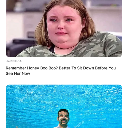
Threads: –
Instagram:
@mettapermadi89
TikTok:
@metta.permadi6
YouTube: –
Tinggi, Berat, & Penampilan Fisik
Tinggi Badan: – cm
HABERION
Remember Honey Boo Boo? Better To Sit Down Before You
Berat Badan: – kg
See Her Now
Golongan Darah: –
Warna Rambut: –
Warna Mata: Coklat
Warn Kulit: –
Ukuran Tubuh: –