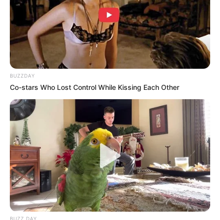
BUZZDAY
Co-stars Who Lost Control While Kissing Each Other
BUZZ DAY