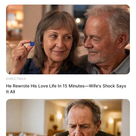
HOME
INSPIRASI
STYLE
FILM &
NGAKAK
QUOTES
HYPE
MORE
SERIES
DIRECTMAX
He Rewrote His Love Life In 15 Minutes—Wife's Shock Says
It All