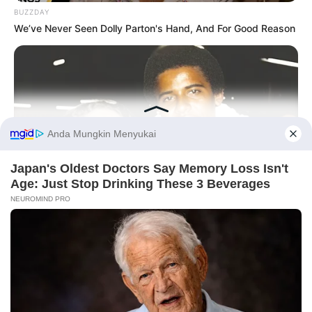
BUZZDAY
We’ve Never Seen Dolly Parton's Hand, And For Good Reason
Salshabilla Adriani
Haico Van der Veken
Before You Go
Yasmin Napper
Aura Kasih
BUZZDAY
The Truth About Barack Obama's Parents Is Spilling Out
TULIS KOMENTAR
Alamat email Anda tidak akan dipublikasikan.
Ruas yang wajib ditandai
*