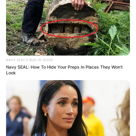
God’s Voice
yang diselenggarakan di SBS.
Penyanyi kelahiran Seoul ini pernah menjadi trainee
Music
Works
.
Biru merupakan warna favoritnya.
Penyanyi bersuara merdu ini telah mengantongi lima
penghargaan, yaitu kategori
Next Generation Star
di
Genie
NAVY SEAL'S BUG IN GUIDE
Music Awards
ke-2, kategori
Main Prize (Bonsang)
di
Soribada
Navy SEAL: How To Hide Your Preps In Places They Won't
Best K-Music Awards
ke-3, kategori
Next Generation Artist
Look
Award
di
Golden Disc Awards
, kategori
Ballad Award
di
S
eoul
Music Awards
ke-29, dan kategori
Voice Award
di
Soribada
Best K-Music Awards
.
Baca juga:
Biodata, Profil, dan Fakta Hyolyn
Acara TV
Sports Golden Bell
(2022), sebagai Kontestan