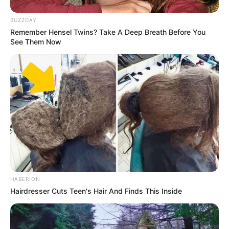
Snail
(2022)
BUZZDAY
Unforgettable
(2021)
Remember Hensel Twins? Take A Deep Breath Before You
Burned All Black
(2021)
See Them Now
I Wouldn’t Look for You
(2021)
I’m Not Okay
(2020)
Goodbye
(2020)
Nuna
(2019)
The Time I Need
(2019)
Begin Again
(2019)
Kolaborasi
HABERION
Hairdresser Cuts Teen's Hair And Finds This Inside