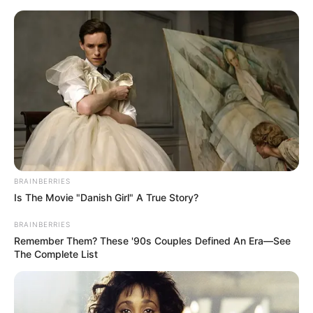
HOME
INSPIRASI
STYLE
FILM &
NGAKAK
QUOTES
HYPE
MORE
SERIES
BRAINBERRIES
Is The Movie "Danish Girl" A True Story?
BRAINBERRIES
Remember Them? These '90s Couples Defined An Era—See
The Complete List