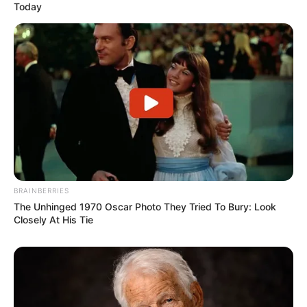
Today
(foto: instagram/kimjaehwanhk)
Banyak ajang yang pernah dilewati oleh Kim Jaehwan. Hal ini
membuat bakat menyanyinya semakin terasah. Tak ayal, jika
penyanyi solo ini digandrungi oleh penggemarnya, khususnya
kaum hawa.
TAGS
KIM JAEHWAN
PENYANYI
SELEBRITI KOREA
BRAINBERRIES
The Unhinged 1970 Oscar Photo They Tried To Bury: Look
Closely At His Tie