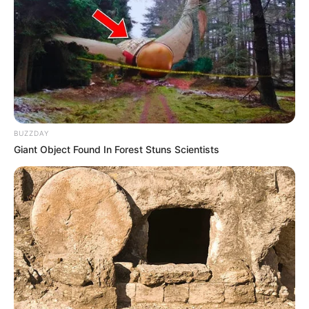
BUZZDAY
Giant Object Found In Forest Stuns Scientists
Weekends Without You
– dengan
Hynn
(2021)
Cold
– dengan MC Mong, feat. Penomeco (2020)
Vacance in September
– dengan Stella Jang (2019)
Album