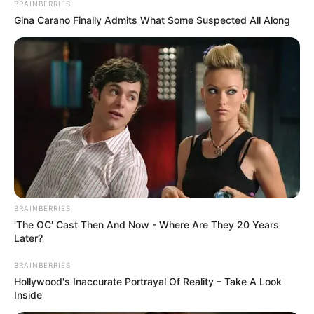
Nama Lengkap: Kim Jae Hwan
BRAINBERRIES
Gina Carano Finally Admits What Some Suspected All Along
Nama Panggung: Kim Jaehwan
Nama Panggilan: Jaehwan
Tempat, Tanggal Lahir: Banghwa-dong, Seoul, Korea Selatan,
27 Mei 1996
Kewarganegaraan: Korea Selatan
Pendidikan:
Sekolah Dasar Seoul Jeongguk;
Sekolah Menengah Samjeong;
Sekolah Menengah Konghang;
BRAINBERRIES
Universitas Howon;
'The OC' Cast Then And Now - Where Are They 20 Years
Later?
Agama: Katolik
Zodiak: Gemini
BRAINBERRIES
Hollywood's Inaccurate Portrayal Of Reality – Take A Look
Tinggi Badan: 175 cm
Inside
Berat Badan: 61 kg