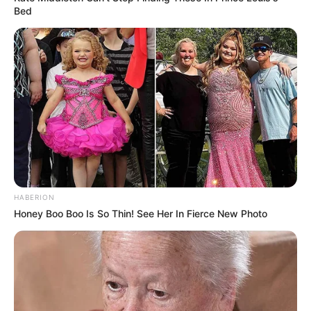
Bed
HABERION
Honey Boo Boo Is So Thin! See Her In Fierce New Photo
(foto: instagram/jaehwan0527)
2. Penyanyi tampan ini memiliki lesung pipi yang membuat
dirinya makin mempesona