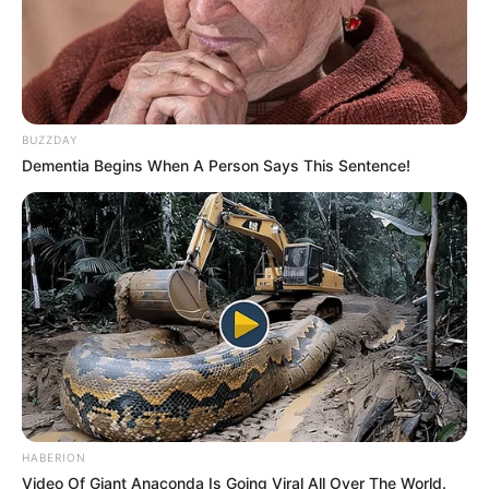
BUZZDAY
Dementia Begins When A Person Says This Sentence!
HABERION
Video Of Giant Anaconda Is Going Viral All Over The World.