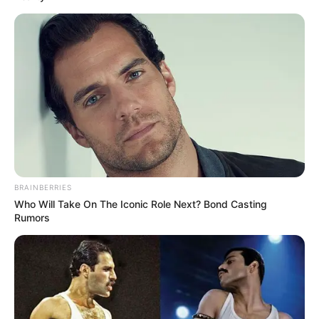
8
VOTE
fans love
Tanggal Lahir:
Tempat Lahir:
27 Mei
1996
Seoul
,
Korea Selatan
Umur:
Profesi:
30 Tahun
Penyanyi
BRAINBERRIES
Who Will Take On The Iconic Role Next? Bond Casting
Rumors
Edit
Kim Jaehwan adalah seorang penyanyi yang berasal dari Seoul,
Korea Selatan. Ia mulai dikenal menjadi salah satu member grup
Wanna One
yang kemudian debut menjadi penyanyi solo dengan
EP
Another
(2019).