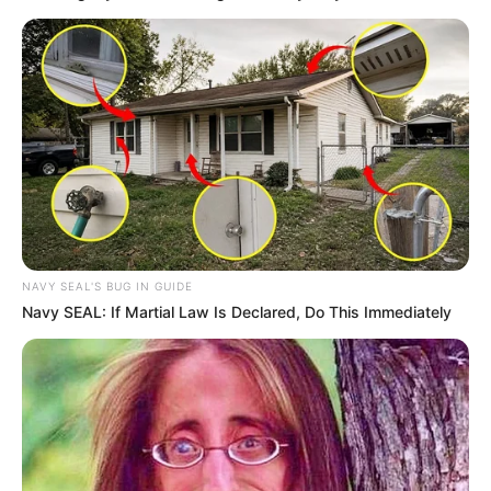
NAVY SEAL'S BUG IN GUIDE
Navy SEAL: If Martial Law Is Declared, Do This Immediately
(foto: instagram/kimjaehwanhk)
5. Ini merupakan foto untuk persiapan mini album berjudul
Moment