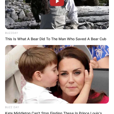
Langkah mudah dan ikuti ritme. Angin musim semi
yang bertiup lembut
Untuk petani mata uang yang sedang berjuang. Beri
aku sedikit kekuatan
BUZZDAY
This Is What A Bear Did To The Man Who Saved A Bear Cub
Foto – foto Kim Jaehwan
1. Penyanyi solo ini memiliki visual yang imut
BUZZ DAY
Kate Middleton Can't Stop Finding These In Prince Louis's