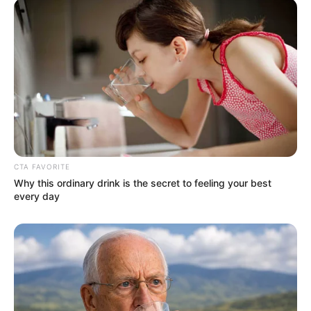
Golongan Darah: O
Orang tua: –
Saudara: –
Pacar: –
Profesi: Penyanyi
Hobi: Bermain seruling, gitar
Facebook: –
CTA FAVORITE
Why this ordinary drink is the secret to feeling your best
Twitter:
@KJH_officialtwt
every day
Instagram:
@jaehwan0527
dan
@kjh_official
TikTok: –
Youtube: –
Fakta Menarik