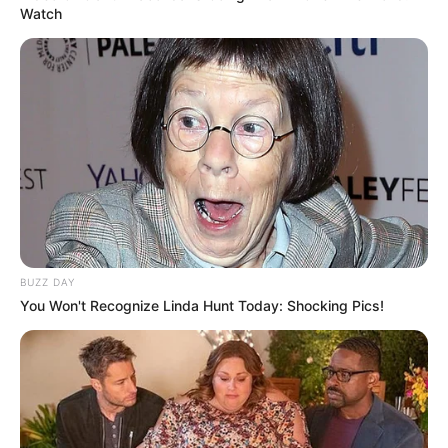
Watch
(foto: instagram/kimjaehwanhk)
3. Biasa tampil dengan poni, ini potret Jaehwan ketika difoto
tanpa poni
BUZZ DAY
You Won't Recognize Linda Hunt Today: Shocking Pics!