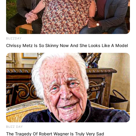
BUZZDAY
Chrissy Metz Is So Skinny Now And She Looks Like A Model
(foto: instagram/kimjaehwanhk)
4. Jaehwan dengan balutan pakaian serba putih
BUZZ DAY
The Tragedy Of Robert Wagner Is Truly Very Sad