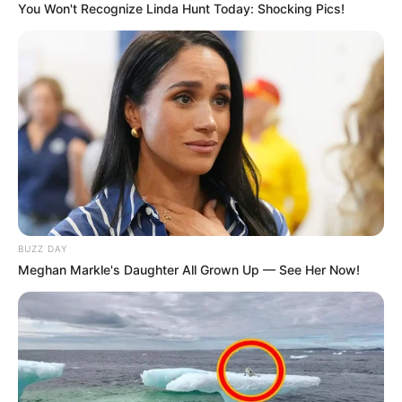
You Won't Recognize Linda Hunt Today: Shocking Pics!
Bikin Ngakak, 10 Potret
Cosplay Murah Pakai Bahan
Seadanya
BUZZ DAY
Meghan Markle's Daughter All Grown Up — See Her Now!
Anti Mainstream, 10 Cara
Membawa Barang Belanjaan
Versi Warga Thailand