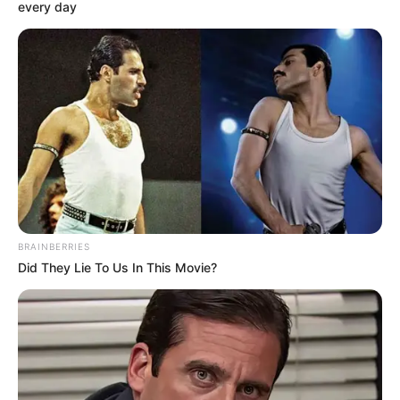
terkadang itu adalah kehancuran terbesar Anda
every day
Orang akan selalu melihat yang buruk daripada
barangnya, baiklah yang berbeda. Selama Anda tidak
kehilangan diri sendiri karena mempunyai niat baik,
Anda tidak akan pernah rugi
Foto – foto Jessica Forrester
1. Aduh, kok silau banget ya
BRAINBERRIES
Did They Lie To Us In This Movie?