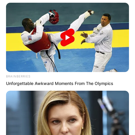
BRAINBERRIES
Unforgettable Awkward Moments From The Olympics
(foto: instagram/jessicaforresterr)
4. Jalan-jalan ke sawah pakai dress ya nggak masalah