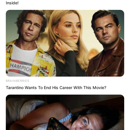
Inside!
Tidak diketahui pasti berapa total kekayaan Jessica Forrester,
kekayaannya berasal dari kariernya sebagai selebgram, pengusaha.
Kontroversi
–
Fakta Menarik
Ia bercerai dengan suaminya karena adanya orang ketiga.
Bahkan ada follower-nya yang mengaku melihat sang suami
berkencan dengan wanita lain.
BRAINBERRIES
Jessica memiliki seorang putri yang bernama Gwyneth Richelle.
Tarantino Wants To End His Career With This Movie?
Ia sering mengajak putrinya saat menikmati liburan di berbagai
tempat.
Setelah bercerai, ia memutuskan untuk pindah ke Bali dan
menikmati hidup di Pulau Dewata.
Brand kosmetik yang dimilikinya bernama JF Glow Rich