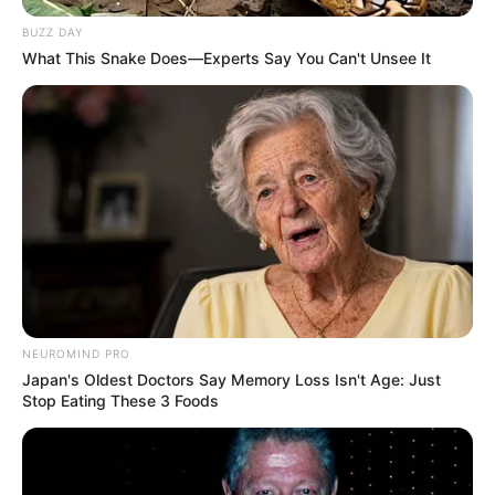
BUZZ DAY
What This Snake Does—Experts Say You Can't Unsee It
Beby Tsabina
Salshabilla Adriani
TULIS KOMENTAR
Alamat email Anda tidak akan dipublikasikan.
Ruas yang wajib ditandai
*
NEUROMIND PRO
Japan's Oldest Doctors Say Memory Loss Isn't Age: Just
Stop Eating These 3 Foods