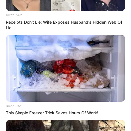
baiknya jika kita tak mudah menghakimi orang lain atas
kesalahannya.
BUZZ DAY
Receipts Don't Lie: Wife Exposes Husband's Hidden Web Of
TAGS
JESSICA FORRESTER
SELEBGRAM
SELEBRITI INDONESIA
Lie
BUZZ DAY
This Simple Freezer Trick Saves Hours Of Work!