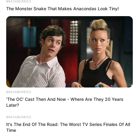
BRAINBERRIES
The Monster Snake That Makes Anacondas Look Tiny!
BRAINBERRIES
'The OC' Cast Then And Now - Where Are They 20 Years
Later?
(foto: instagram/jessicaforresterr)
BRAINBERRIES
It's The End Of The Road: The Worst TV Series Finales Of All
Biodata & Profil
Time