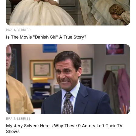
BRAINBERRIES
Is The Movie "Danish Girl" A True Story?
(foto: instagram/jessicaforresterr)
3. Main masak-masakan bersama putri tercinta
BRAINBERRIES
Mystery Solved: Here's Why These 9 Actors Left Their TV
Shows