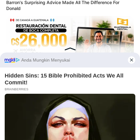
Barron's Surprising Advice Made All The Difference For
Donald
Fail! 10 Potret Makanan Gagal
Dimasak yang Bikin Kamu
Nggak Selera
Before You Go
GUATEMALA DENTAL
Guatemala Dental
10 Pose Manekin Anti
Mainstream yang Konyol
Banget