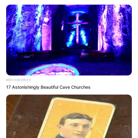
HOME
INSPIRASI
STYLE
FILM &
NGAKAK
QUOTES
HYPE
MORE
SERIES
BRAINBERRIES
17 Astonishingly Beautiful Cave Churches