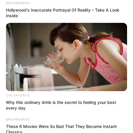
Nama Lengkap: Jessica Adeola Forrester
BRAINBERRIES
Hollywood's Inaccurate Portrayal Of Reality – Take A Look
Nama Panggung: Jessica Forrester
Inside
Nama Panggilan: Jessica, Ci Jess
Tempat, Tanggal Lahir: Jakarta, 1991
Kewarganegaraan: Indonesia
Agama: Kristen
Profesi: Selebgram, Pengusaha
Hobi: Traveling
Facebook: –
CTA FAVORITE
Twitter: –
Why this ordinary drink is the secret to feeling your best
Threads: –
every day
Instagram:
@jessicaforresterr
BRAINBERRIES
These 6 Movies Were So Bad That They Became Instant
TikTok: –
Classics