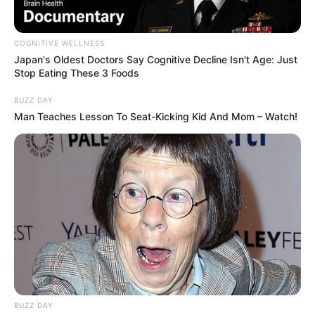
COGNITIVE WELLNESS
Japan's Oldest Doctors Say Cognitive Decline Isn't Age: Just
Stop Eating These 3 Foods
BUZZ DAY
Man Teaches Lesson To Seat-Kicking Kid And Mom – Watch!
Serem! 9 Chat Ojek Online &
Pelanggan Ini Bikin Auto
Merinding
BUZZ DAY