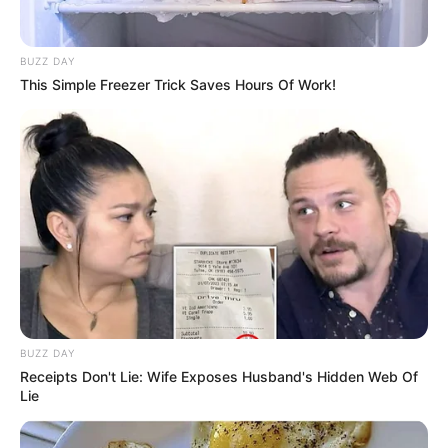
Baca selengkapnya
arrow_forward_ios
BUZZ DAY
This Simple Freezer Trick Saves Hours Of Work!
Mute
BUZZ DAY
Receipts Don't Lie: Wife Exposes Husband's Hidden Web Of
Lie