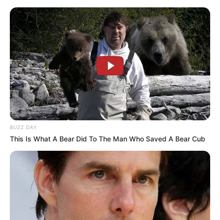
pada bulan April 2021.
Pernah ditegar pembalap Sean Gelael karena salah satu twitnya
yang berbunyi,
“Gilee keren banget! Ada gak sih pembalap
Indonesia yang balapan di balapan Internasional??.”
Twit ini
ditulis saat mengomentari artikel tentang Mario Suryo Aji,
pebalap Indonesia yang berlaga di ajang Moto3 2022.
Lulus kuliah pada 26 Maret 2022 dengan gelar Sarjana Teknik
atau Bachelor of Engineering.
Ia memiliki bisnis minuman bernama Menantea serta bimbingan
BUZZ DAY
belajar bernama Mantappu Academy.
This Is What A Bear Did To The Man Who Saved A Bear Cub
Bisnis Menantea dilakuakan berdua bersama dengan kakaknya
yaitu Jehian Panangian Sijabat di tahun 2021.
Di tahun 2022, ia pernah menurunkan berat badan sebanyak 9
kg, dari berat 91 kg ke 82 kg.
Ia memiliki program intensif SNBT bernama Ambis by