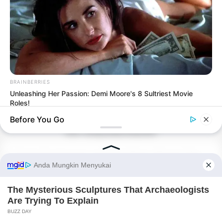
BRAINBERRIES
Unleashing Her Passion: Demi Moore's 8 Sultriest Movie
Roles!
Before You Go
(foto: instagram/jeromepolin)
4. Jerome bersama para cast drama Korea, Itaewon Class