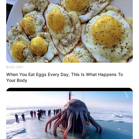
BUZZ DAY
When You Eat Eggs Every Day, This Is What Happens To
Your Body
(foto: instagram/jeromepolin)
Biodata & Profil
Nama Lengkap: Jerome Polin Sijabat