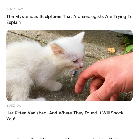
BUZZ DAY
The Mysterious Sculptures That Archaeologists Are Trying To
Explain
HOME
INSPIRASI
STYLE
FILM &
NGAKAK
QUOTES
HYPE
MORE
SERIES
BUZZ DAY
Her Kitten Vanished, And Where They Found It Will Shock
You!