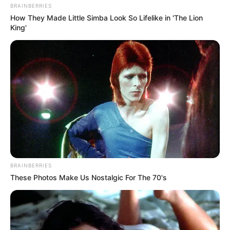
BRAINBERRIES
How They Made Little Simba Look So Lifelike in 'The Lion
King'
(foto: instagram/jeromepolin)
3. Mencoba cosplay sebagai driver ojol
BRAINBERRIES
These Photos Make Us Nostalgic For The 70's