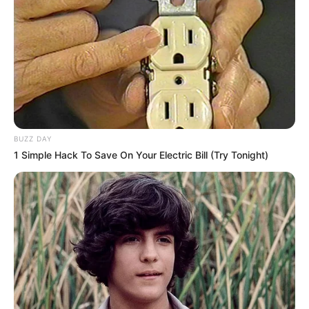
42
VOTE
fans love
Tanggal Lahir:
Tempat Lahir:
2 Mei
1998
Surabaya
,
Jawa Timur
,
Indonesia
Umur:
Profesi:
28 Tahun
Youtuber
BUZZ DAY
1 Simple Hack To Save On Your Electric Bill (Try Tonight)
Edit
Jerome Polin adalah seorang YouTuber yang berasal dari
Surabaya, Jawa Timur.
Ia populer dengan konten yang berhubungan dengan matematika
namun disajikan dengan menarik dan menyenangkan. Ia juga