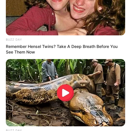
berarti Tuhan tidak baik, tetapi Tuhan punya rencana
yang lebih baik.
Bijaksanalah dalam berkata-kata dan berkomentar.
Sebelum mengetik sesuatu, pikirkan baik-baik
dampak ‘apakah yang akan terjadi ketika tulisan kita
dibaca oleh orang-orang?’. Yuk kita gunakan
BUZZ DAY
komentar kita untuk hal-hal positif!
Let’s spread
Remember Hensel Twins? Take A Deep Breath Before You
positivity
!
See Them Now
Terkadang, kita mungkin terlalu fokus dengan
“jauhnya” perjalanan yang harus kita tempuh,
“susahnya” ujian yang harus kita hadapi, sehingga
kita menjadi patah semangat dan ingin menyerah.
Tapi, ketika kita memutuskan untuk memulai dan
“menikmati” prosesnya, tanpa kita sadari kita sudah
“sampai” di tempat tujuan.
Foto – foto Jerome Polin
1. Seperti kebanyakan orang, ia suka jalan-jalan di pantai
BUZZ DAY