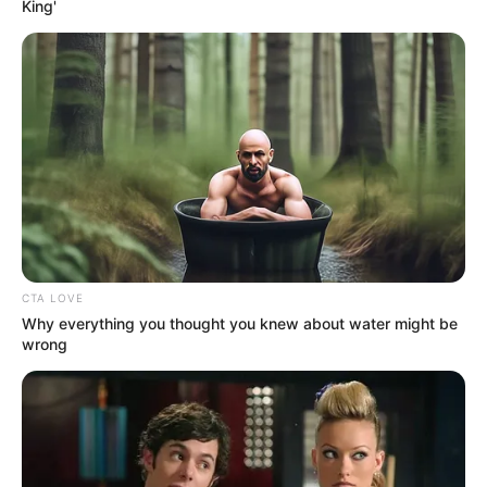
King'
Daftar isi
Karier
Mengawali karirnya di tahun 2016, Farahdiba Ferreira debut
sebagai pembawa acara di program
Berburu
yang tayang di salah
satu stasiun TV Swasta.
Namanya mulai dikenal saat ia mulai terjun ke dunia seni peran. Ia
diketahui telah berperan di sejumlah judul FTV maupun sinetron.
CTA LOVE
Why everything you thought you knew about water might be
Adapun sinetron yang telah ia bintangi seperti
Jodoh Wasiat
wrong
Bapak, Tukang Bubur Naik Haji,
dan
Pengantin Dini.
Perempuan kelahiran tahun 1991 ini juga pernah berakting di layar
lebar, yakni film
Gasing Tengkorak
(2017) dan web seri, yakni
9
Bulan
(2021).