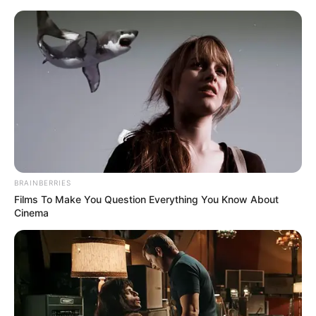
HOME
INSPIRASI
STYLE
FILM &
NGAKAK
QUOTES
HYPE
MORE
SERIES
BRAINBERRIES
Films To Make You Question Everything You Know About
Cinema