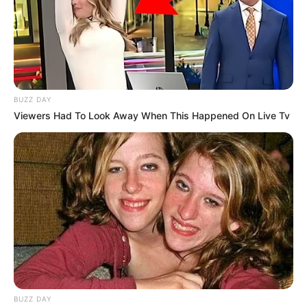
BUZZ DAY
Viewers Had To Look Away When This Happened On Live Tv
(foto: instagram/farahdibaferreira)
BUZZ DAY