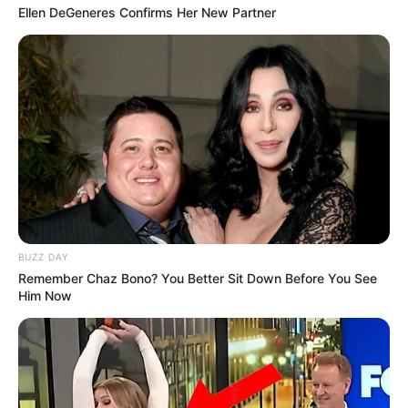
Hanya tumbuh mengikuti arus
Ellen DeGeneres Confirms Her New Partner
Foto – foto Farahdiba Ferreira
1. Tampil menawan saat jalani sesi pemotretan
BUZZ DAY
Remember Chaz Bono? You Better Sit Down Before You See
Him Now