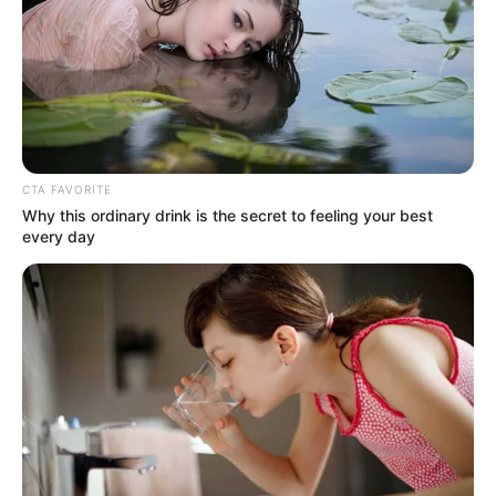
–
Keluarga
Ayah: –
Ibu: Anna Ferreira
CTA FAVORITE
Saudara Laki-laki: –
Why this ordinary drink is the secret to feeling your best
every day
Saudara Perempuan: –
Pacar
–
Kekayaan
Tidak diketahui pasti berapa total kekayaan Farahdiba Ferreira,
kekayaannya berasal dari kariernya sebagai aktris, presenter,
model.