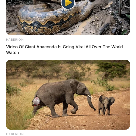
Shenina Cinnamon
Megan Domani
HABERION
Video Of Giant Anaconda Is Going Viral All Over The World.
Watch
Beby Tsabina
Salshabilla Adriani
TULIS KOMENTAR
Alamat email Anda tidak akan dipublikasikan.
Ruas yang wajib ditandai
*
HABERION