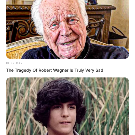
Dia merayakannya pada tanggal 4 Desember.
Berapa tingginya
?
Tidak diketahui berapa tingginya.
Siapa orang tuanya
?
Tidak diketahui nama ayahnya dan nama ibunya adalah Anna
Ferreira.
BUZZ DAY
Apakah ia
sudah menikah?
The Tragedy Of Robert Wagner Is Truly Very Sad
Dia belum menikah. Tidak ada informasi apakah dia sedang
menjalin hubungan atau tidak.
Siapa mantan pacarnya
?
Tidak diketahui siapa mantan pacarnya.
Berapa Kekayaannya
?
Tidak diketahui pasti berapa kekayaan bersihnya.