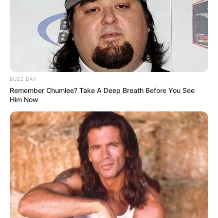
BUZZ DAY
Remember Chumlee? Take A Deep Breath Before You See
Him Now
(foto: instagram/farahdibaferreira)
3. Rambutnya diikat dua gini jadi gemes banget