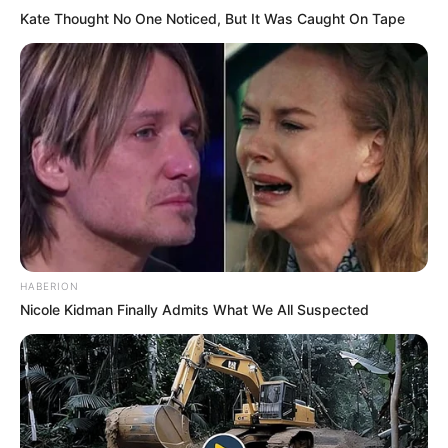
Kate Thought No One Noticed, But It Was Caught On Tape
LIHAT ARTIKEL LAINNYA
HABERION
Laras Kinanda
Nyimas Ratu Rafa
Nicole Kidman Finally Admits What We All Suspected