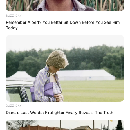
Apa kewarganegaraannya?
Kewarganegaraannya adalah Indonesia.
BUZZ DAY
Remember Albert? You Better Sit Down Before You See Him
Terjun di industri hiburan di yang tak begitu muda, yakni 26
Today
tahun, Farah terus belajar dan mengasah kemampuannya agar
dapat bertahan di industri ini.
TAGS
AKTRIS
FARAHDIBA FERREIRA
MODEL
PRESENTER
SELEBRITI INDONESIA
BUZZ DAY
Diana’s Last Words: Firefighter Finally Reveals The Truth