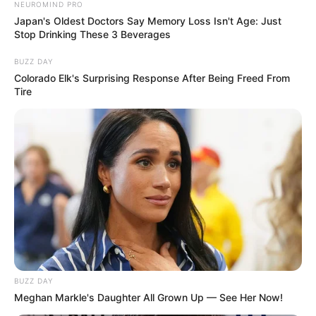
NEUROMIND PRO
Serem! 9 Chat Ojek Online &
Japan's Oldest Doctors Say Memory Loss Isn't Age: Just
Pelanggan Ini Bikin Auto
Stop Drinking These 3 Beverages
Merinding
BUZZ DAY
Colorado Elk's Surprising Response After Being Freed From
Tire
Bikin Ngakak, 10 Potret
Cosplay Murah Pakai Bahan
Seadanya
BUZZ DAY
Meghan Markle's Daughter All Grown Up — See Her Now!