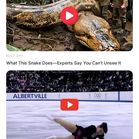
(foto: instagram/farahdibaferreira)
4. Dalam dress putih udah kayak bidadari jatuh dari surga
BUZZ DAY
What This Snake Does—Experts Say You Can't Unsee It