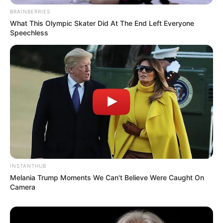
BRAINBERRIES
What This Olympic Skater Did At The End Left Everyone
Speechless
(foto: instagram/farahdibaferreira)
5.
siapa perempuan paling cantik?
Mirror mirror on the wall,
INSTANTHUB
Melania Trump Moments We Can't Believe Were Caught On
Camera