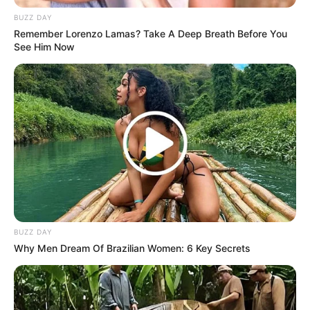
BUZZ DAY
Remember Lorenzo Lamas? Take A Deep Breath Before You
See Him Now
BUZZ DAY
Why Men Dream Of Brazilian Women: 6 Key Secrets