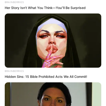
BRAINBERRIES
Her Story Isn't What You Think—You''ll Be Surprised
BRAINBERRIES
Hidden Sins: 15 Bible Prohibited Acts We All Commit!
(foto: instagram/estelleliden)
5. Cantiknya mengenakan jas
dengan rambut terurai
pink
sebagian