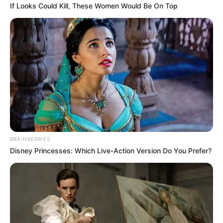
If Looks Could Kill, These Women Would Be On Top
(foto: instagram/estellelinden)
BRAINBERRIES
FAQ
Disney Princesses: Which Live-Action Version Do You Prefer?
Siapa Estelle Linden
?
Dia adalah aktris, model, sutradara, produser, penulis naskah
kelahiran Yogyakarta.
Siapa nama asli Estelle Linden?