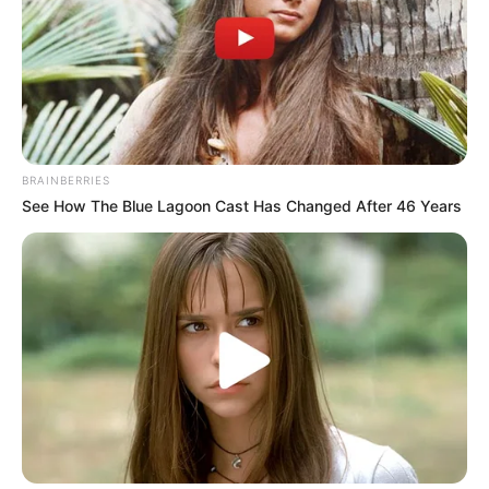
BRAINBERRIES
See How The Blue Lagoon Cast Has Changed After 46 Years
(foto: instagram/estelleliden)
4. Sempat menjadi seorang model sebelum memulai karier
aktingnya