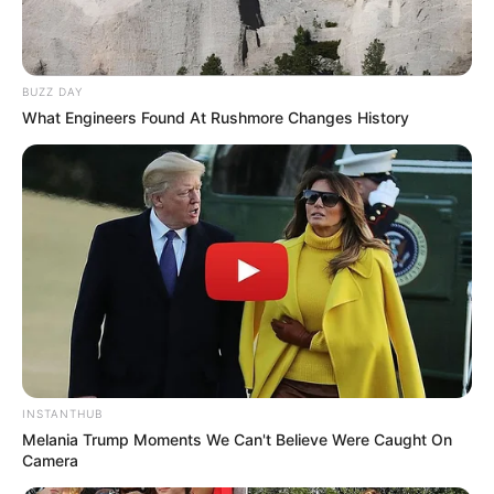
LIHAT ARTIKEL LAINNYA
BUZZ DAY
What Engineers Found At Rushmore Changes History
Laras Kinanda
Nyimas Ratu Rafa
INSTANTHUB
Melania Trump Moments We Can't Believe Were Caught On
Shenina Cinnamon
Megan Domani
Camera