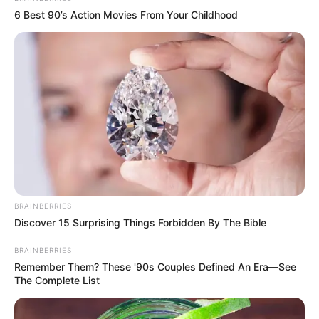
Facebook:
@Estelle Linden
6 Best 90’s Action Movies From Your Childhood
Twitter: –
Threads: –
Instagram:
@estellelinden
TikTok: –
YouTube: –
Tinggi, Berat & Penampilan Fisik
Tinggi: 170 cm
BRAINBERRIES
Berat: – kg
Discover 15 Surprising Things Forbidden By The Bible
Golongan Darah: –
BRAINBERRIES
Remember Them? These '90s Couples Defined An Era—See
Warna Rambut: Hitam
The Complete List
Warna Mata: Hitam