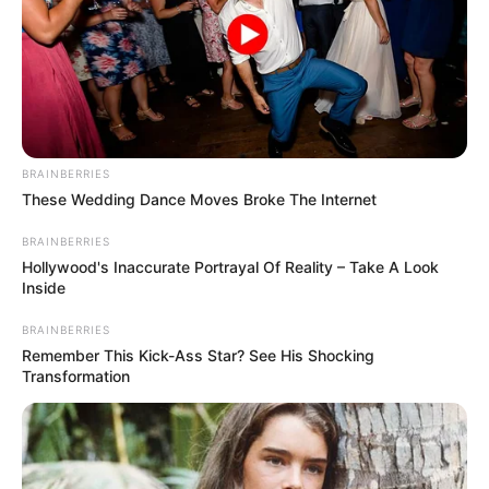
BRAINBERRIES
These Wedding Dance Moves Broke The Internet
BRAINBERRIES
Hollywood's Inaccurate Portrayal Of Reality – Take A Look
(foto: instagram/estelleliden)
Inside
3. Memiliki kecantikan alami meski riasannya tipis
BRAINBERRIES
Remember This Kick-Ass Star? See His Shocking
Transformation