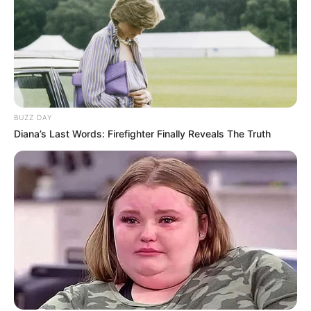
BUZZ DAY
Diana’s Last Words: Firefighter Finally Reveals The Truth
Film
Vidkill
(2021), sebagai Stella