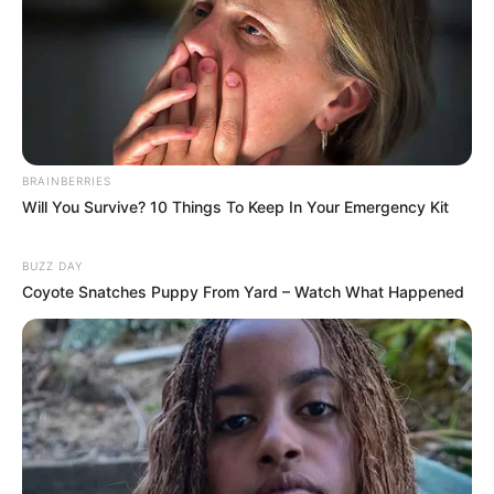
banyak pengalaman berakting, baik dalam membintangi serial
layar kaca maupun film layar lebar. Kemampuan aktingnya pun
sudah tidak diragukan lagi dan layak untuk diberikan apresiasi.
TAGS
AKTRIS
ESTELLE LINDEN
MODEL
PENULIS NASKAH
PRODUSER
SELEBRITI INDONESIA
SUTRADARA
BRAINBERRIES
Will You Survive? 10 Things To Keep In Your Emergency Kit
BUZZ DAY
Coyote Snatches Puppy From Yard – Watch What Happened