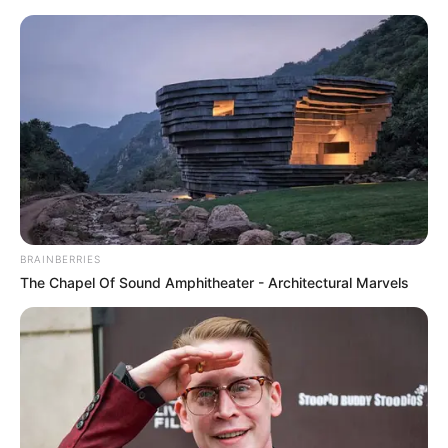
HOME
INSPIRASI
STYLE
FILM &
NGAKAK
QUOTES
HYPE
MORE
SERIES
BRAINBERRIES
The Chapel Of Sound Amphitheater - Architectural Marvels