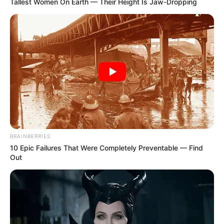
Tallest Women On Earth — Their Height Is Jaw-Dropping
Baca juga:
Biodata, Profil dan Fakta Paphricia Angelin
Mute
BRAINBERRIES
10 Epic Failures That Were Completely Preventable — Find
Out