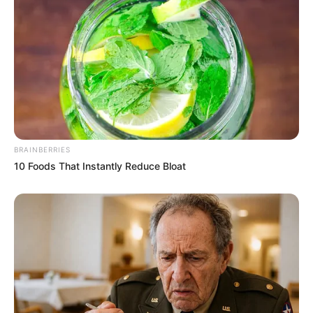
Warna Kulit: Putih
Ukuran Tubuh: –
Ukuran Sepatu: –
Ukuran Baju: –
Pendidikan
–
BRAINBERRIES
Keluarga
10 Foods That Instantly Reduce Bloat
Ayah: Casper Linden
Ibu: Wati Linden
Saudara Laki-laki: –
Saudara Perempuan: Ocean Alagia
Anak: 1