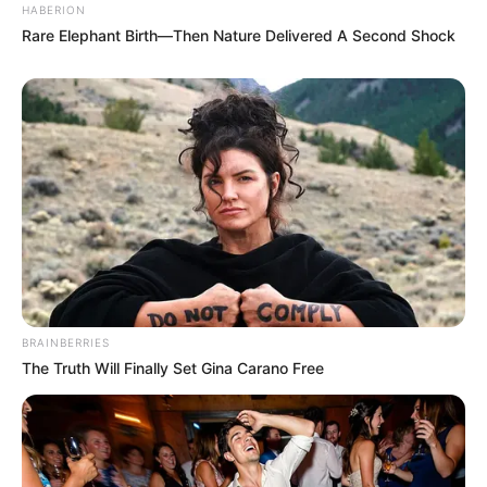
HABERION
Rare Elephant Birth—Then Nature Delivered A Second Shock
(foto: instagram/estelleliden)
2. Menikmati malam yang indah ditemani cahaya lampu
perkotaan dari atas kapal
BRAINBERRIES
The Truth Will Finally Set Gina Carano Free