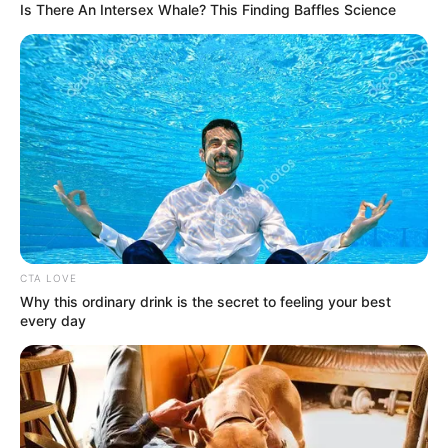
Is There An Intersex Whale? This Finding Baffles Science
CTA LOVE
Why this ordinary drink is the secret to feeling your best
every day
Nama Lengkap: Billie Eilish Pirate Baird O’Connell
Nama Panggung: Billie Eilish