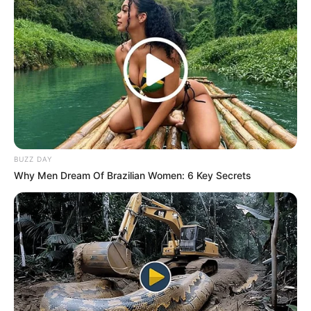
BUZZ DAY
Why Men Dream Of Brazilian Women: 6 Key Secrets
(foto: instagram/billieeilish)
5. Tetap cantik dengan gaya nyentrik