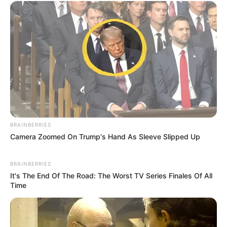
(foto: instagram/billieeilish)
Dari kisah sukses Billie Eilish, terbukti bahwa setiap orang
memiliki kesempatan untuk mengekspresikan diri sekaligus terus
BRAINBERRIES
mengembangkan bakat dan minat yang dimiliki.
Camera Zoomed On Trump's Hand As Sleeve Slipped Up
Tanpa memandang usia, gender, dan latar belakang, ia telah
membuktikan bahwa kerja keras mampu memberikan hasil yang
BRAINBERRIES
diinginkan.
It's The End Of The Road: The Worst TV Series Finales Of All
Time
TAGS
BILLIE EILISH
PENULIS LAGU
PENYANYI
SELEBRITI MANCANEGARA