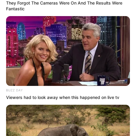
They Forgot The Cameras Were On And The Results Were
Fantastic
Tampil Lebih Modern, 7 Potret
Hasil Renovasi Rumah Berusia
90 Tahun
BUZZ DAY
Viewers had to look away when this happened on live tv