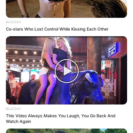
BUZZDAY
Co-stars Who Lost Control While Kissing Each Other
(foto: instagram/billieeilish)
4. Melengkapi gayanya dengan kacamata hitam
BUZZDAY
This Video Always Makes You Laugh, You Go Back And
Watch Again