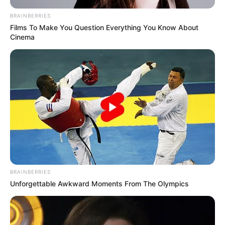
BRAINBERRIES
Films To Make You Question Everything You Know About
Cinema
Serem! 9 Chat Ojek Online &
Pelanggan Ini Bikin Auto
Merinding
BRAINBERRIES
Unforgettable Awkward Moments From The Olympics
Bikin Ngakak, 10 Potret