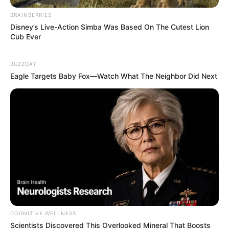
Langka Banget! 10 Pose Lucu
Katak yang Bikin Ketawa
BRAINBERRIES
Gemes
Disney’s Live-Action Simba Was Based On The Cutest Lion
Cub Ever
BUZZDAY
Eagle Targets Baby Fox—Watch What The Neighbor Did Next
Ambyar! 10 Kalimat Baper
Pakai Bahasa Jawa Ini Bikin
Galau Abis
COGNITIVE WELLNESS
Scientists Discovered This Overlooked Mineral That Boosts