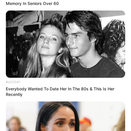
Memory In Seniors Over 60
Fail! 10 Potret Makanan Gagal
Dimasak yang Bikin Kamu
Nggak Selera
10 Pose Manekin Anti
Mainstream yang Konyol
BUZZDAY
Banget
Everybody Wanted To Date Her In The 80s & This Is Her
Recently