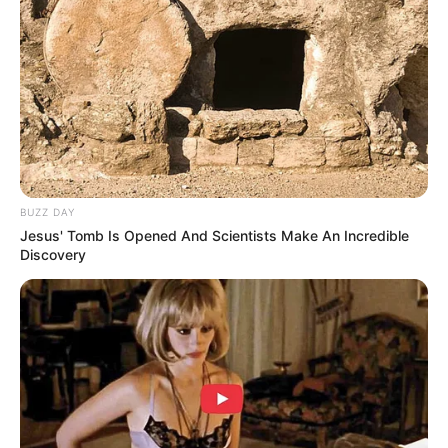
(foto: instagram/billieeilish)
BUZZ DAY
Jesus' Tomb Is Opened And Scientists Make An Incredible
3. Saat bernyanyi di atas panggung
Discovery