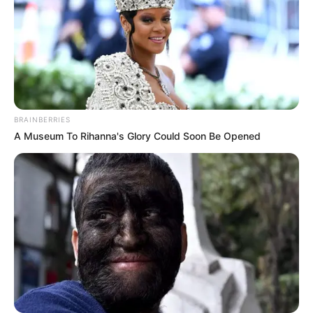
Nyimas Ratu Rafa
Beby Tsabina
BRAINBERRIES
A Museum To Rihanna's Glory Could Soon Be Opened
Salshabilla Adriani
Haico Van der Veken
Yasmin Napper
Aura Kasih