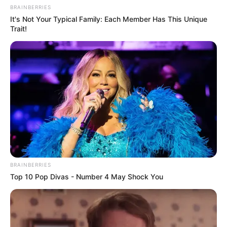
BRAINBERRIES
TULIS KOMENTAR
It's Not Your Typical Family: Each Member Has This Unique
Trait!
Alamat email Anda tidak akan dipublikasikan.
Ruas yang wajib ditandai
*
BRAINBERRIES
Top 10 Pop Divas - Number 4 May Shock You