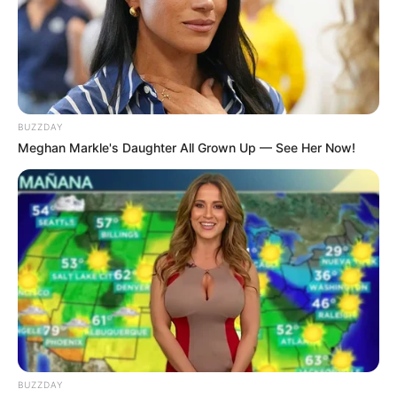
8 Kata Lucu Seputar Malam
Minggu ala Jomblo yang Bikin
Ngenes
BUZZDAY
Meghan Markle's Daughter All Grown Up — See Her Now!
10 Desain Kanopi Tempat
Tidur, Serasa Beristirahat di
Kamar Raja
BUZZDAY