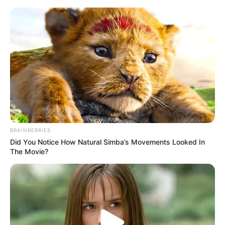
HOME
INSPIRASI
STYLE
FILM &
NGAKAK
QUOTES
HYPE
MORE
SERIES
BRAINBERRIES
Did You Notice How Natural Simba’s Movements Looked In
The Movie?