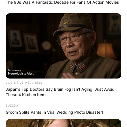
Twitter:
@billieeilish
The 90s Was A Fantastic Decade For Fans Of Action Movies
Instagram:
@billieeilish
TikTok:
@billieeilish
YouTube:
Billie Eilish Official
Daftar isi
Fakta Menarik
Track list
Billie Eilish saat debut, yaitu
Don’t Smile at Me
yang
sukses dalam penjualan mengantarkannya menjadi
Up Next
COGNITIVE WELLNESS
Japan's Top Doctors Say Bra​in Fo​g Isn't Aging: Just Avoid
Artist
oleh Apple Music.
These 4 Kitchen Items
Di masa lalu, ia pernah mengalami depresi. Hal ini pun
BUZZDAY
memotivasi dirinya untuk bangkit dan lebih berprestasi dengan
Groom Splits Pants In Viral Wedding Photo Disaster!
memenangi seabrek nominasi dan dua rekor dunia Guinness
World Record.