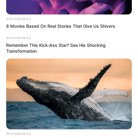
Baca juga:
Biodata, Profil, dan Fakta Olivia Rodrigo
BRAINBERRIES
8 Movies Based On Real Stories That Give Us Shivers
BRAINBERRIES
Remember This Kick-Ass Star? See His Shocking
Transformation
(foto: instagram/billieeilish)
Biodata & Profil
BRAINBERRIES