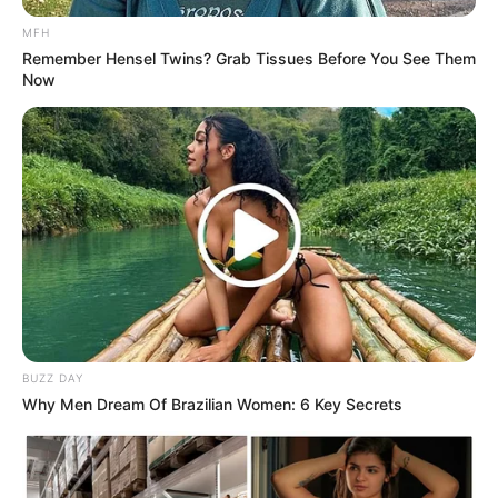
MFH
Remember Hensel Twins? Grab Tissues Before You See Them
Now
BUZZ DAY
Why Men Dream Of Brazilian Women: 6 Key Secrets
(foto: instagram/bibiejulius12)
3. Tidak ada yang mengira bahwa di umurnya yang