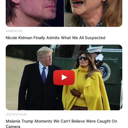
HABERION
(foto: instagram/bibiejulius12)
Nicole Kidman Finally Admits What We All Suspected
4. Memakai helm dan baju
terlihat makin seksi
crop top
INSTANTHUB
Melania Trump Moments We Can't Believe Were Caught On
Camera