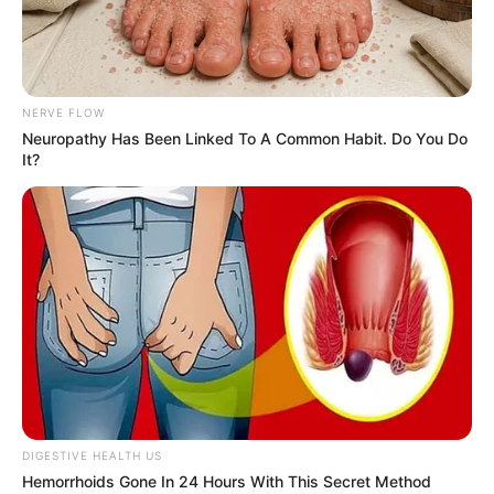
NERVE FLOW
Neuropathy Has Been Linked To A Common Habit. Do You Do
It?
DIGESTIVE HEALTH US
Hemorrhoids Gone In 24 Hours With This Secret Method