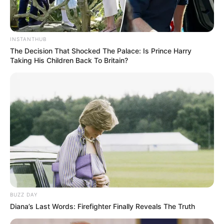
INSTANTHUB
Shenina Cinnamon
Megan Domani
The Decision That Shocked The Palace: Is Prince Harry
Taking His Children Back To Britain?
Beby Tsabina
Salshabilla Adriani
TULIS KOMENTAR
Alamat email Anda tidak akan dipublikasikan.
Ruas yang wajib ditandai
*
BUZZ DAY
Diana’s Last Words: Firefighter Finally Reveals The Truth