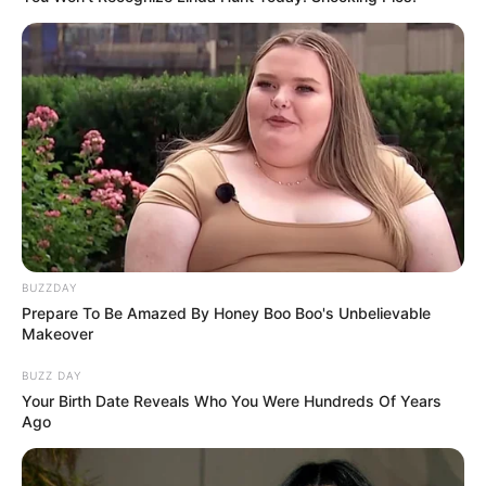
Serem! 9 Chat Ojek Online &
Pelanggan Ini Bikin Auto
Merinding
BUZZDAY
Prepare To Be Amazed By Honey Boo Boo's Unbelievable
Bikin Ngakak, 10 Potret
Makeover
Cosplay Murah Pakai Bahan
Seadanya
BUZZ DAY
Your Birth Date Reveals Who You Were Hundreds Of Years
Ago