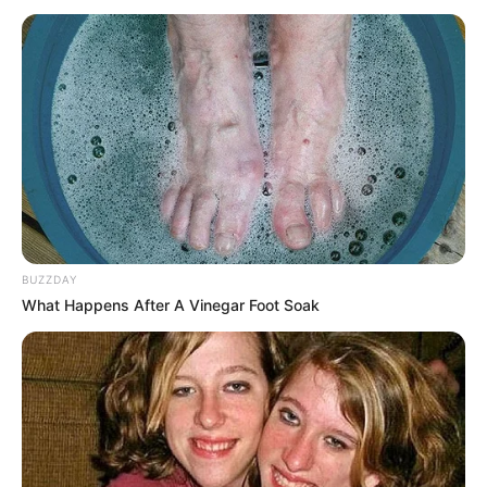
BUZZDAY
What Happens After A Vinegar Foot Soak
Bibie Julius