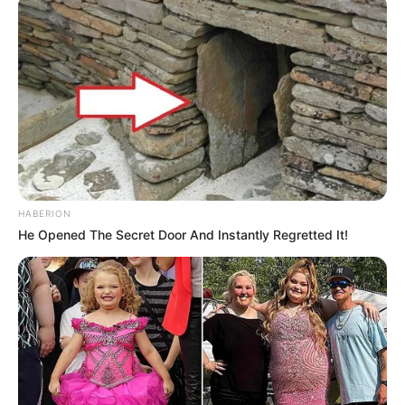
HABERION
He Opened The Secret Door And Instantly Regretted It!