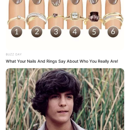
Jika mereka menginginkan Anda, mereka akan
menunjukkannya
Foto – foto Bibie Julius
1. Sangat cocok menjadi model majalah dewasa
BUZZ DAY
What Your Nails And Rings Say About Who You Really Are!