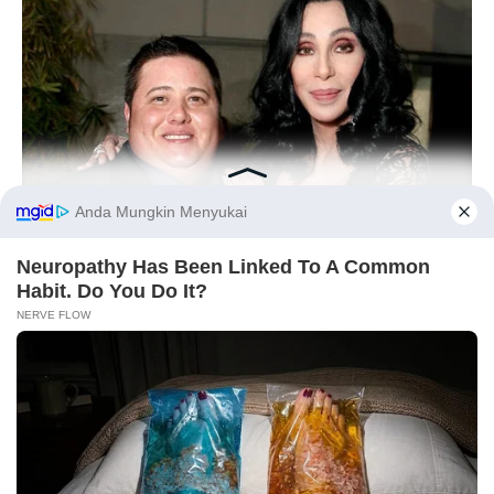
Anti Mainstream, 10 Cara
Membawa Barang Belanjaan
Versi Warga Thailand
BUZZDAY
Remember Chaz Bono? You Better Sit Down Before You See
Before You Go
Him Now
Langka Banget! 10 Pose Lucu
Katak yang Bikin Ketawa
Gemes