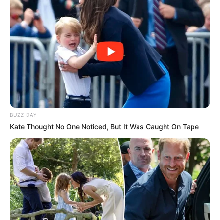
LIHAT ARTIKEL LAINNYA
BUZZ DAY
Kate Thought No One Noticed, But It Was Caught On Tape
Laras Kinanda
Nyimas Ratu Rafa