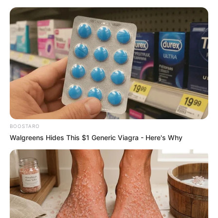
HOME
INSPIRASI
STYLE
FILM &
NGAKAK
QUOTES
HYPE
MORE
SERIES
BOOSTARO
Walgreens Hides This $1 Generic Viagra - Here's Why