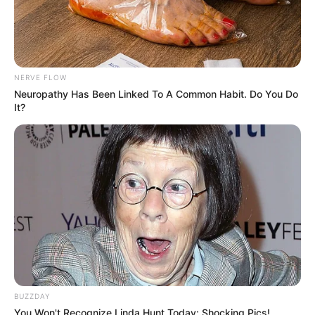
NERVE FLOW
Neuropathy Has Been Linked To A Common Habit. Do You Do
It?
BUZZDAY
You Won't Recognize Linda Hunt Today: Shocking Pics!