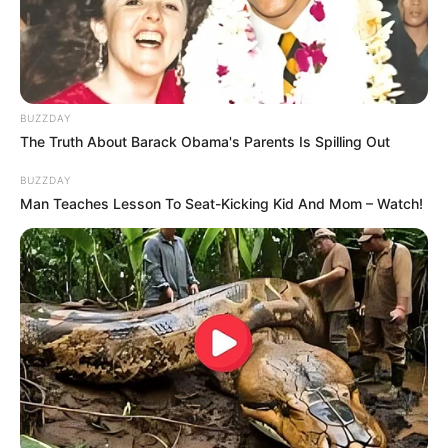
karier lain, yaitu sebagai seorang DJ atau disjoki.
Kemampuannya dalam meramu musik dan parasnya yang
menawan sukses membuatnya kebanjiran pekerjaan untuk tampil
dalam berbagai
event.
BUZZDAY
The Truth About Barack Obama's Parents Is Spilling Out
Baca juga:
Biodata, Profil, Fakta dan Perjalanan Karir DJ
Yasmin
BUZZDAY
Man Teaches Lesson To Seat-Kicking Kid And Mom – Watch!
Play
00:00
Play
Mute