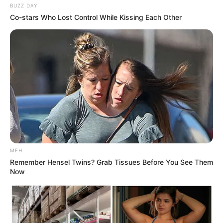
BUZZ DAY
Co-stars Who Lost Control While Kissing Each Other
(foto: instagram/amelalvireal)
2. Sudah menjalankan ibadah umrohnya pada tahun 2017
silam
MFH
Remember Hensel Twins? Grab Tissues Before You See Them
Now