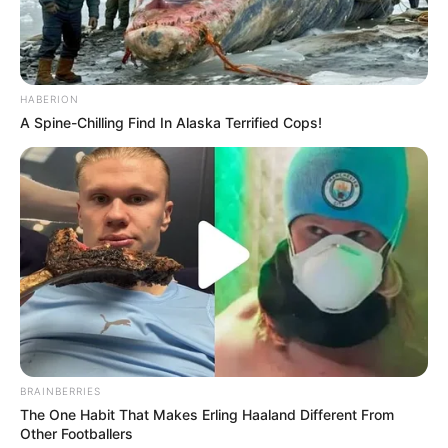
Apa kewarganegaraan Amel Alvi?
Kewarganegaraannya adalah Indonesia.
Jika dibandingkan dengan dahulu, Amel Alvi sudah melakukan
HABERION
banyak perubahan positif. Ia juga sudah lebih fokus terhadap
A Spine-Chilling Find In Alaska Terrified Cops!
kariernya di industri hiburan.
TAGS
AKTRIS
AMEL ALVI
DISJOKI
MODEL
SELEBRITI INDONESIA
BRAINBERRIES
The One Habit That Makes Erling Haaland Different From
Other Footballers