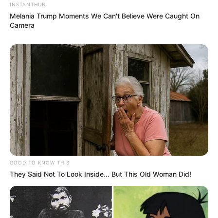
INSTANTHUB
Melania Trump Moments We Can't Believe Were Caught On
Camera
GOOD TO KNOW THIS
They Said Not To Look Inside... But This Old Woman Did!