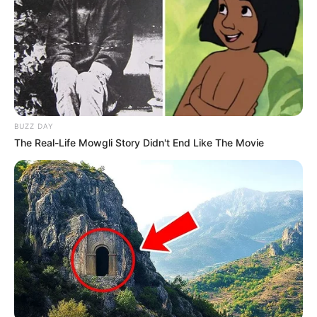
(foto: instagram/amelalvireal)
4. Dikenal modis dengan beragam
yang menarik
dress
BUZZ DAY
The Real-Life Mowgli Story Didn't End Like The Movie