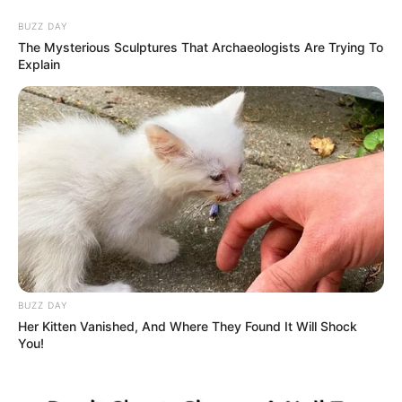
BUZZ DAY
The Mysterious Sculptures That Archaeologists Are Trying To
Explain
HOME
INSPIRASI
STYLE
FILM &
NGAKAK
QUOTES
HYPE
MORE
SERIES
BUZZ DAY
Her Kitten Vanished, And Where They Found It Will Shock
You!