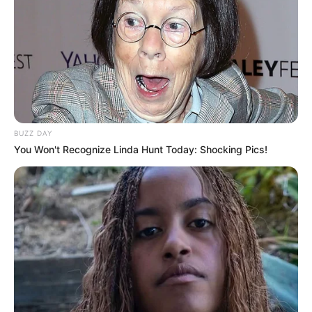
Beby Tsabina
Salshabilla Adriani
BUZZ DAY
You Won't Recognize Linda Hunt Today: Shocking Pics!
TULIS KOMENTAR
Alamat email Anda tidak akan dipublikasikan.
Ruas yang wajib ditandai
*