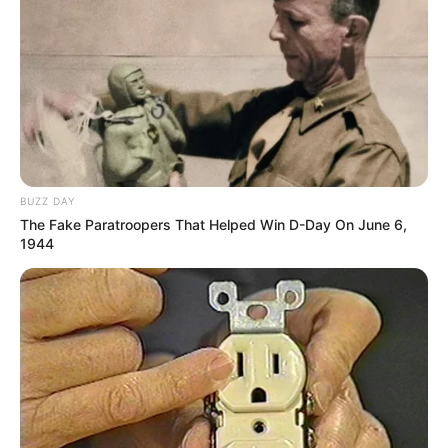
3
VOTE
fans love
Tanggal Lahir:
Tempat Lahir:
28 Juli
1992
Sukabumi
,
Jawa Barat
,
Indonesia
Umur:
Profesi:
34 Tahun
Aktris
,
Disjoki
,
Model
BUZZ DAY
The Fake Paratroopers That Helped Win D-Day On June 6,
1944
Edit
Amel Alvi adalah seorang aktris, model, dan DJ yang berasal dari
Sukabumi, Jawa Barat.
Namanya mulai melambung ketika ia sukses bermain dalam film
Hantu Budeg
yang telah rilis tahun 2012 silam ini.