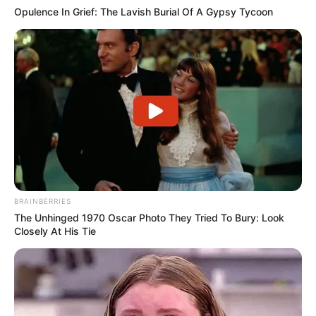
Opulence In Grief: The Lavish Burial Of A Gypsy Tycoon
FTV
Teater Legenda Indonesia: Kutukan Ratu Pantai Selatan
Tulah Penjual Kikil Yang Dzalim
Biduan Organ Tunggal Yang Teraniaya
Cermin Kehidupan: Mengejar Takdir Untuk Ibu
Single
Main HP Melulu
(2021)
BRAINBERRIES
The Unhinged 1970 Oscar Photo They Tried To Bury: Look
Kurang Piknik (Pacar Temen)
(2020)
Closely At His Tie
Check IG Gue
(2019)
Sebastian (Sebatas Teman Tanpa Kepastian)
(2018)
Coblos Hatiku
(2015)