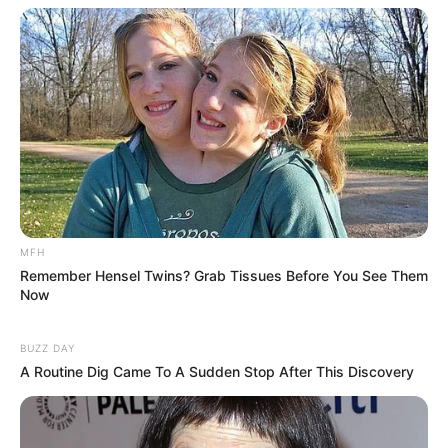
LIHAT ARTIKEL LAINNYA
Laras Kinanda
Nyimas Ratu Rafa
MFH
Remember Hensel Twins? Grab Tissues Before You See Them
Now
BUZZ DAY
A Routine Dig Came To A Sudden Stop After This Discovery
Shenina Cinnamon
Megan Domani