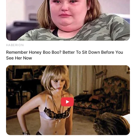
Quotes
–
Foto – foto Amel Alvi
1. Tampil elegan dengan
berwarna putih ini
strapless dress
HABERION
Remember Honey Boo Boo? Better To Sit Down Before You
See Her Now