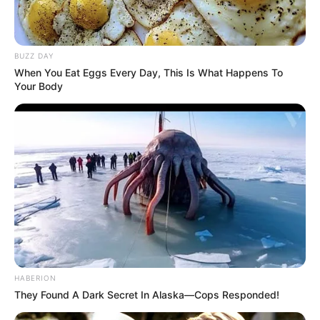
YouTube:
Amel Alvi Official
Tinggi, Berat & Penampilan Fisik
BUZZ DAY
When You Eat Eggs Every Day, This Is What Happens To
Your Body
Tinggi: – cm
Berat: – kg
Golongan Darah: –
Warna Rambut: Hitam
Warna Mata: Hitam
Warna Kulit: Putih
Ukuran Tubuh: –
Ukuran Sepatu: –
HABERION
Ukuran Baju: –
They Found A Dark Secret In Alaska—Cops Responded!