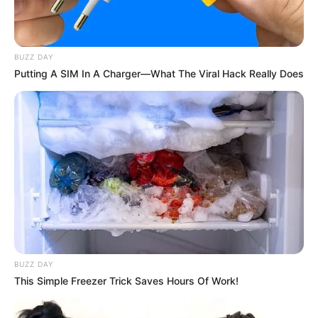
BUZZ DAY
Baca juga:
Biodata, Profil, dan Fakta Dave Jephcott (Londo
Putting A SIM In A Charger—What The Viral Hack Really Does
Kampung)
Mute
BUZZ DAY
This Simple Freezer Trick Saves Hours Of Work!
(foto: instagram/amelalvireal)