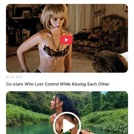
BUZZ DAY
Co-stars Who Lost Control While Kissing Each Other
SELEBRITI
Billie Eilish Trending Karena V
BTS, Ini Penyebabnya?