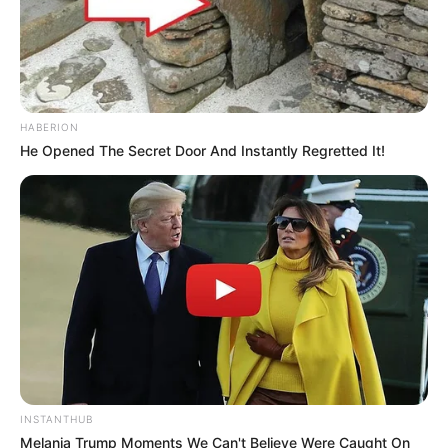
Mainstream yang Konyol
Banget
HABERION
He Opened The Secret Door And Instantly Regretted It!
8 Kata Lucu Seputar Malam
Minggu ala Jomblo yang Bikin
Ngenes
INSTANTHUB
Melania Trump Moments We Can't Believe Were Caught On