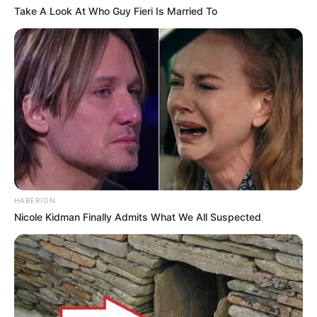
Galau Abis
Take A Look At Who Guy Fieri Is Married To
Fail! 10 Potret Makanan Gagal
Dimasak yang Bikin Kamu
Nggak Selera
HABERION
Nicole Kidman Finally Admits What We All Suspected
10 Pose Manekin Anti