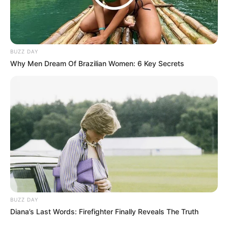
Penulis:
Nurul Huda
|
8 Desember 2019
BUZZ DAY
Why Men Dream Of Brazilian Women: 6 Key Secrets
Nama penyanyi muda asal Amerika Serikat, Billie Eilish, menjadi
trending di Twitter dan Google pada minggu (8/12/2019).
Di Indonesia sendiri, Billie menempati trending urutan ketujuh
minggu pagi tadi dengan 305.000 twit yang menyebut penyanyi
muda itu. Sementara, sampai artikel ini dibuat, nama Billie Eilish
berada di posisi trending keempat di Google Trends dengan
jumlah penelusuran lebih dari 10 ribu.
Sebenarnya ada apa?
Usut punya usut, ternyata Billie Eilish menjadi sorotan warganet
BUZZ DAY
setelah momen di acara Variety’s Hitmakers di Amerika yang turut
Diana’s Last Words: Firefighter Finally Reveals The Truth
menghadirkan grup K-Pop terkenal, BTS.