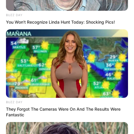
BUZZ DAY
You Won't Recognize Linda Hunt Today: Shocking Pics!
BUZZ DAY
They Forgot The Cameras Were On And The Results Were
Fantastic
Serem! 9 Chat Ojek Online &
Pelanggan Ini Bikin Auto
Merinding