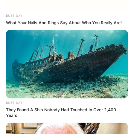
Banget!
BUZZ DAY
What Your Nails And Rings Say About Who You Really Are!
8 Karakter BT21, Stiker
Animasi BTS yang
Menggemaskan
BUZZ DAY
They Found A Ship Nobody Had Touched In Over 2,400
Years
BTS
Jungkook BTS