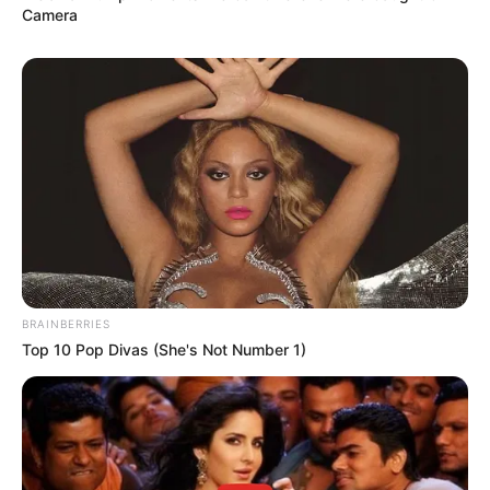
10 Desain Kanopi Tempat
Camera
Tidur, Serasa Beristirahat di
Kamar Raja
Tampil Lebih Modern, 7 Potret
Hasil Renovasi Rumah Berusia
90 Tahun
BRAINBERRIES
Top 10 Pop Divas (She's Not Number 1)