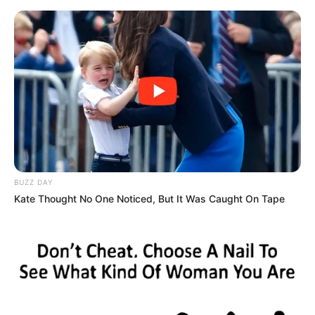
HOME
INSPIRASI
STYLE
FILM &
NGAKAK
QUOTES
HYPE
MORE
SERIES
BUZZ DAY
Kate Thought No One Noticed, But It Was Caught On Tape