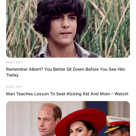
Bikin Ngakak, 10 Potret
Cosplay Murah Pakai Bahan
BUZZ DAY
Seadanya
Remember Albert? You Better Sit Down Before You See Him
Today
BUZZ DAY
Man Teaches Lesson To Seat-Kicking Kid And Mom – Watch!
Anti Mainstream, 10 Cara
Membawa Barang Belanjaan