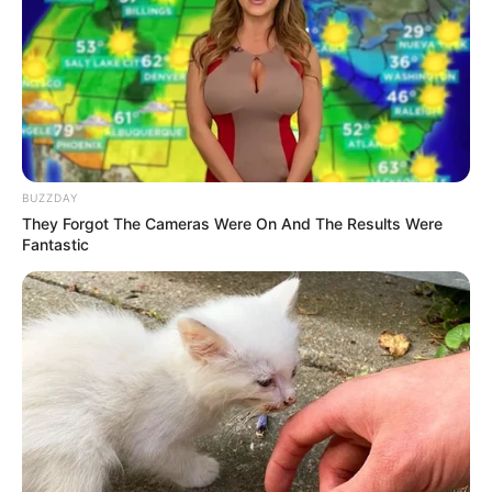
1. Karakter Tata adalah awal mula lahirnya BT21
yang dibuat oleh Taehyung atau V. Walaupun
Mute
memiliki kepala besar dan badan kecil, tapi tetap
percaya diri dan selalu penasaran dengan planet lain
BUZZDAY
They Forgot The Cameras Were On And The Results Were
Fantastic