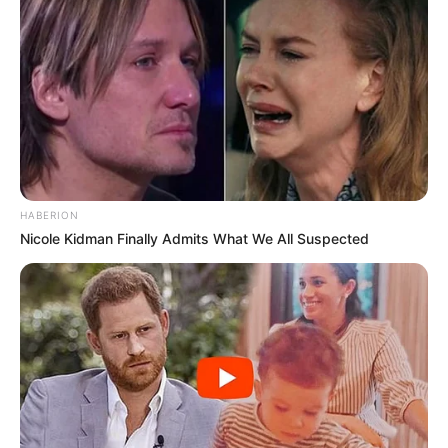
8 Kata Lucu Seputar Malam
Minggu ala Jomblo yang Bikin
Ngenes
HABERION
Nicole Kidman Finally Admits What We All Suspected
10 Desain Kanopi Tempat
Tidur, Serasa Beristirahat di
Kamar Raja