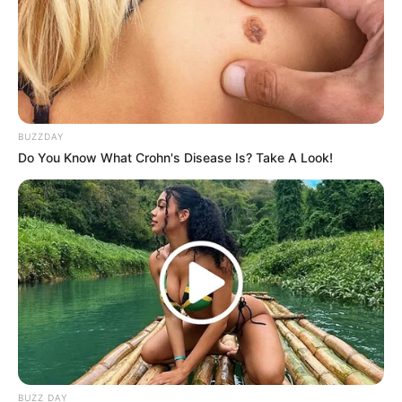
suka berolahraga karena ingin memiliki tubuh atletis
dan berteman dekat dengan Shooky
BUZZDAY
Do You Know What Crohn's Disease Is? Take A Look!
BUZZ DAY