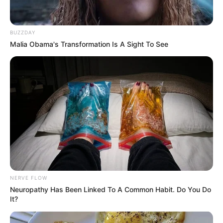
BUZZDAY
Malia Obama's Transformation Is A Sight To See
NERVE FLOW
Neuropathy Has Been Linked To A Common Habit. Do You Do
It?