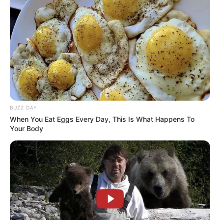
Serem! 9 Chat Ojek Online &
BUZZ DAY
Pelanggan Ini Bikin Auto
When You Eat Eggs Every Day, This Is What Happens To
Merinding
Your Body
Bikin Ngakak, 10 Potret