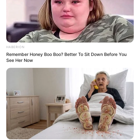
HABERION
Remember Honey Boo Boo? Better To Sit Down Before You
See Her Now
(foto: roomme)
8. Dengan warna setengah putih dan abu-abu, Van
diumpamkan sebagai ARMY, fans dari BTS yang
senantiasa melindungi ketujuh karakter