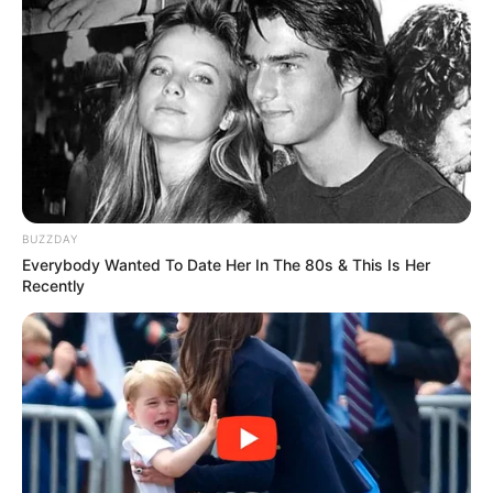
Langka Banget! 10 Pose Lucu
Katak yang Bikin Ketawa
Gemes
BUZZDAY
Ambyar! 10 Kalimat Baper
Everybody Wanted To Date Her In The 80s & This Is Her
Pakai Bahasa Jawa Ini Bikin
Recently
Galau Abis