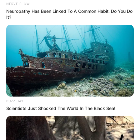
NERVE FLOW
Neuropathy Has Been Linked To A Common Habit. Do You Do
It?
BUZZ DAY
Scientists Just Shocked The World In The Black Sea!
(foto: pinterest)