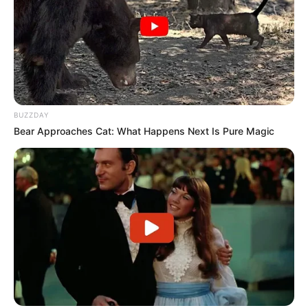
Baca juga:
10 Desain Barang Berbentuk Hewan yang Bikin
Gemas
Itu adalah 8 karakter yang merupakan bagian dari BT21.
Bentuknya yang lucu dan imut selalu membuat gemes, jadi
pengen beli bonekanya.
BUZZDAY
TAGS
BT21
BTS
Bear Approaches Cat: What Happens Next Is Pure Magic