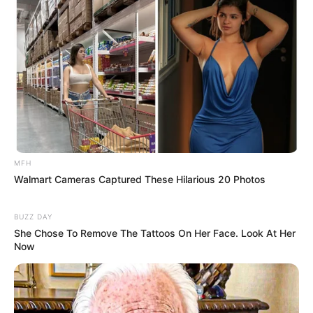
(foto: pinterest)
4. Sosok lucu dengan pipi selalu merah muda ini
bernama RJ, seekor Alapaca yang berasal dari
MFH
Machu Picchu buatan Jin
Walmart Cameras Captured These Hilarious 20 Photos
BUZZ DAY
She Chose To Remove The Tattoos On Her Face. Look At Her
Now