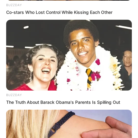
BUZZDAY
Co-stars Who Lost Control While Kissing Each Other
BUZZDAY
The Truth About Barack Obama's Parents Is Spilling Out
(foto: roomme)
6. Karakter utama dari Cooky buatan Jungkook ini