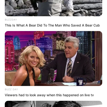
Cosplay Murah Pakai Bahan
Seadanya
BUZZDAY
This Is What A Bear Did To The Man Who Saved A Bear Cub
Anti Mainstream, 10 Cara
Membawa Barang Belanjaan
Versi Warga Thailand
BUZZ DAY
Viewers had to look away when this happened on live tv