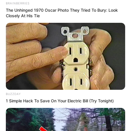
BRAINBERRIES
The Unhinged 1970 Oscar Photo They Tried To Bury: Look
Closely At His Tie
BUZZDAY
1 Simple Hack To Save On Your Electric Bill (Try Tonight)