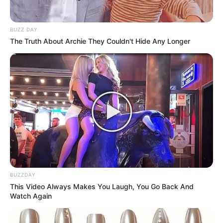
Tampil Lebih Modern, 7 Potret
BUZZ DAY
Hasil Renovasi Rumah Berusia
The Truth About Archie They Couldn't Hide Any Longer
90 Tahun
BUZZDAY
This Video Always Makes You Laugh, You Go Back And
Watch Again