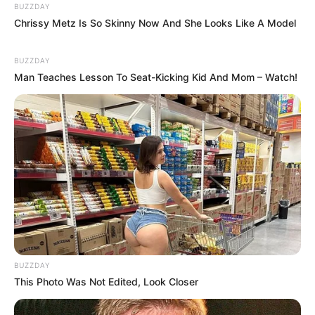
BUZZDAY
Chrissy Metz Is So Skinny Now And She Looks Like A Model
LIHAT ARTIKEL LAINNYA
BUZZDAY
Man Teaches Lesson To Seat-Kicking Kid And Mom – Watch!
10 Potret Member BTS
Kocak! 10 Potret Member
Jadi Pengantin Pria Adat
BTS Jadi Model Promosi
Jawa, Gantengnya Lokal
di Spanduk Jualan
Banget!
BUZZDAY
This Photo Was Not Edited, Look Closer