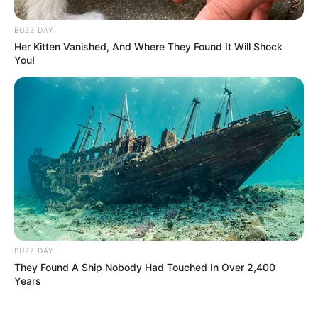
BUZZ DAY
Her Kitten Vanished, And Where They Found It Will Shock
You!
(foto: pinterest)
2. Sosok paling misterius ini bernama Mang, hasil
buatan dari J-hope. Tak ada yang tahu bentuknya
seperti apa karena selalu memakai masker berbentuk
kuda dengan hidung berbentuk hati
BUZZ DAY
They Found A Ship Nobody Had Touched In Over 2,400
Years