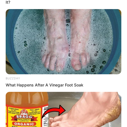
It?
BUZZDAY
What Happens After A Vinegar Foot Soak
INSPIRASI
8 Karakter BT21, Stiker Animasi