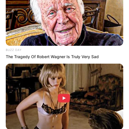
BUZZ DAY
The Tragedy Of Robert Wagner Is Truly Very Sad
(foto: pinterest)
5. Koya berbentuk koala yang suka tidur dimanapun
dan kapanpun. Dengan warna biru dan ungu, koala
yang menggemaskan ini dibuat oleh sang leader, RM