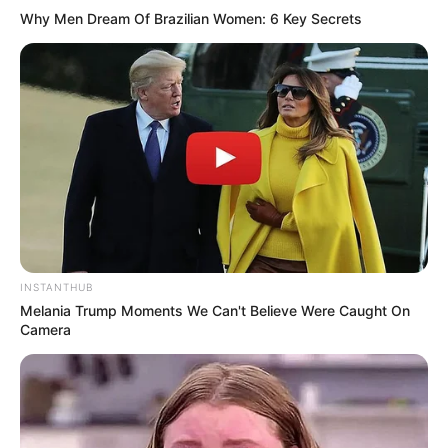
Why Men Dream Of Brazilian Women: 6 Key Secrets
(foto: pinterest)
7. Uniknya Shooky bertubuh paling mungil diantara
yang lainnya. Ada yang bisa tebak ini apa? Yup, ini
INSTANTHUB
adalah cookies lucu, namun usil dan suka bercanda
Melania Trump Moments We Can't Believe Were Caught On
Camera