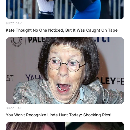
Fail! 10 Potret Makanan Gagal
Dimasak yang Bikin Kamu
Nggak Selera
BUZZ DAY
Kate Thought No One Noticed, But It Was Caught On Tape
10 Pose Manekin Anti
Mainstream yang Konyol
Banget
BUZZ DAY
You Won't Recognize Linda Hunt Today: Shocking Pics!