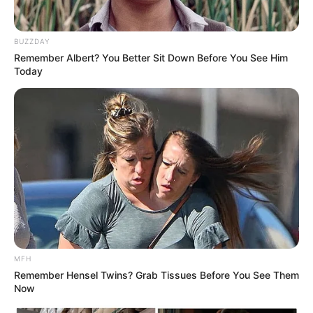
BUZZDAY
Remember Albert? You Better Sit Down Before You See Him
3. Chimmy merupakan sosok puppy lucu buatan dari
Today
Jimin yang merupakan raja bakat, selalu ceria dan
senang bermain
MFH
Remember Hensel Twins? Grab Tissues Before You See Them
Now