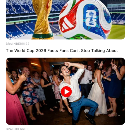
Liu Zhang Chun sebagai Liu Zheng Hua
Penampilan spesial
Jerry Shao sebagai Liu Nian Bai muda
BRAINBERRIES
Arale Cui sebagai Du Di muda
The World Cup 2026 Facts Fans Can't Stop Talking About
Wang Xi Bing sebagai Du Di muda
Cao Yang sebagai nenek Du Di
OST (Original Soundtrack)
–
Trailer
BRAINBERRIES