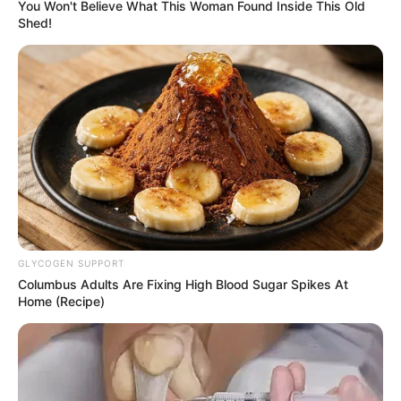
You Won't Believe What This Woman Found Inside This Old
Shed!
Rating
Cerita
Pemain
Akting
GLYCOGEN SUPPORT
Musik
Columbus Adults Are Fixing High Blood Sugar Spikes At
Home (Recipe)