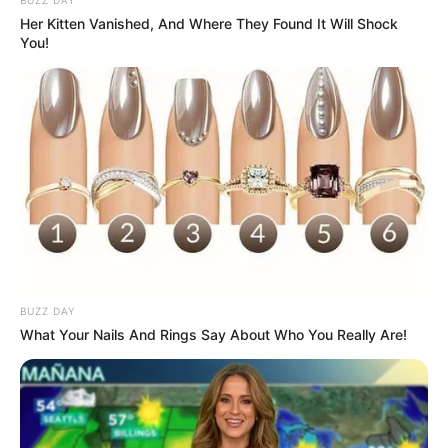
BUZZ DAY
Her Kitten Vanished, And Where They Found It Will Shock
You!
Serem! 9 Chat Ojek Online &
Pelanggan Ini Bikin Auto
BUZZ DAY
Merinding
What Your Nails And Rings Say About Who You Really Are!