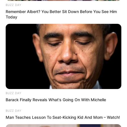
BUZZ DAY
Remember Albert? You Better Sit Down Before You See Him
Today
Langka Banget! 10 Pose Lucu
Katak yang Bikin Ketawa
Gemes
Ambyar! 10 Kalimat Baper
BUZZ DAY
Pakai Bahasa Jawa Ini Bikin
Barack Finally Reveals What's Going On With Michelle
Galau Abis
BUZZ DAY
Man Teaches Lesson To Seat-Kicking Kid And Mom – Watch!