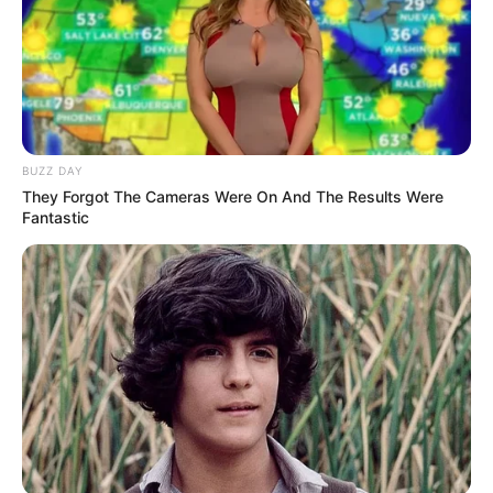
Bikin Ngakak, 10 Potret
Cosplay Murah Pakai Bahan
Seadanya
BUZZ DAY
They Forgot The Cameras Were On And The Results Were
Fantastic
Anti Mainstream, 10 Cara
Membawa Barang Belanjaan
Versi Warga Thailand