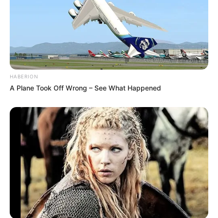
Terkadang keduanya bekerja sama untuk menangani
sebuahpenyakit. Hingga muncul Liu Nian Bai yang kembali ke
Tiongkok untuk menyelidiki kebenaran tentang kematian ibunya.
Du Di justru menjadi dekat dengan Nian Bai. Tak hanya itu, Wu
Cong Rui dan Li Jun Xiao juga semakin dekat dan tumbuh benih-
HABERION
benih cinta.
A Plane Took Off Wrong – See What Happened
Pemeran Utama
Victoria Song sebagai Du Di
Seorang dokter tetap di sebuah rumah sakit terkenal di China,
Wang Xiao Chen sebagai Wu Cong Rui
Seorang dokter yang kemudian bersaing dengan Du Di
Yin Fang sebagai Liu Nian Bai
Seoran pria yang datang ke rumah sakit dan mencari tahu
kebenaran tentang kematian Ibunya.