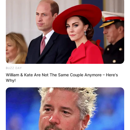
Fail! 10 Potret Makanan Gagal
Dimasak yang Bikin Kamu
Nggak Selera
BUZZ DAY
William & Kate Are Not The Same Couple Anymore – Here's
Why!
10 Pose Manekin Anti
Mainstream yang Konyol
Banget