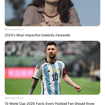
BRAINBERRIES
2025’s Most Impactful Celebrity Farewells
LIHAT ARTIKEL LAINNYA
BRAINBERRIES
The Double
Lu Zhaozhao’s
10 World Cup 2026 Facts Every Football Fan Should Know