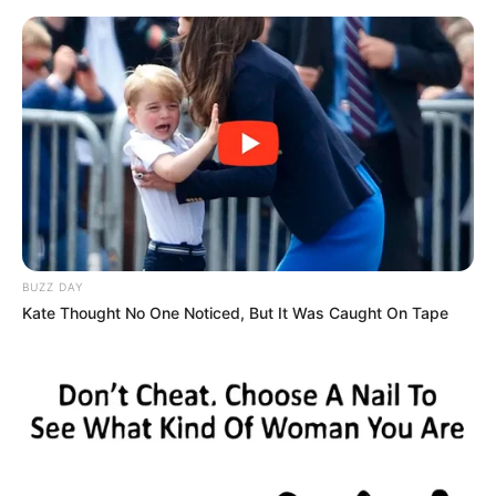
HOME
INSPIRASI
STYLE
FILM &
NGAKAK
QUOTES
HYPE
MORE
SERIES
BUZZ DAY
Kate Thought No One Noticed, But It Was Caught On Tape