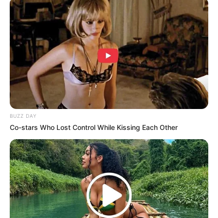
BUZZ DAY
Co-stars Who Lost Control While Kissing Each Other
Beloved Life