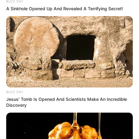
BUZZ DAY
A Sinkhole Opened Up And Revealed A Terrifying Secret!
Detail
Judul: Beloved Life / 亲爱的生命
Judul Lain: Dear Life / Qin Ai De Sheng Ming
Genre: Drama, Medis
Negara: China
Sutradara: Wang Ying
Produser: –
BUZZ DAY
Penulis Naskah: –
Jesus' Tomb Is Opened And Scientists Make An Incredible
Discovery
Rumah Produksi: –
Channel TV: IQiyi Indonesia
Jumlah Episode: 36