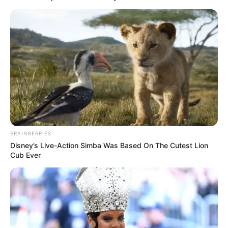
Assassination Notes
The Princess Royal
Enslaved by Love
BRAINBERRIES
Disney’s Live-Action Simba Was Based On The Cutest Lion
Cub Ever
Blade’s Dance With You
One Step Forward
1 ULASAN