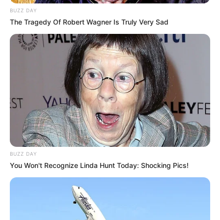
BUZZ DAY
The Tragedy Of Robert Wagner Is Truly Very Sad
(foto: instagram/iqiyi_indonesia)
Sinopsis
Beloved Life
mengisahkan tentang Du Di dan Wu Cong Rui,
dokter di Departemen Obstetri dan Ginekologi di rumah sakit
terkemuka di China. Kedua sahabat itu awalnya memiliki prospek
BUZZ DAY
karir yang cerah dan hubungan yang stabil.
You Won't Recognize Linda Hunt Today: Shocking Pics!
Namun Du Di dan Wu Cong Rui justru berakhir dengan saling
berkompetisi. Di bawah kepemimpinan Huang Yun Ling, kedua
wanita itu menghadapi berbagai macam penyakit dalam merawat
pasien.