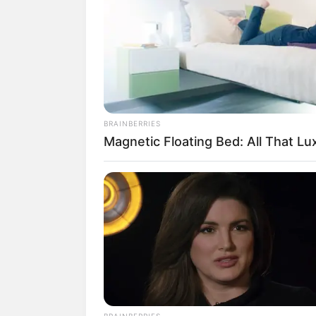
SHARE
TWEET
SHARE
Ayu Puspa Anggraeni Putri adalah seora
Surabaya, Jawa Timur.
BRAINBERRIES
Ia populer karena membuat berbagai mac
Magnetic Floating Bed: All That Lu
follower.
Daftar isi
Karier
Untuk para penggemar dunia sepak bola 
Puspa Anggraeni Putri sudah sangat fami
Pasalnya, wanita cantik yang satu ini 
BRAINBERRIES