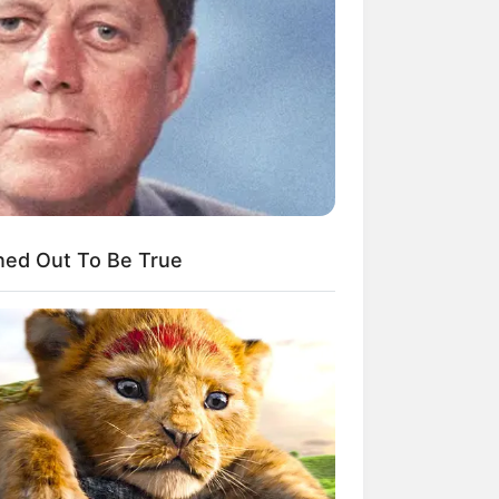
Kata Lucu Seputar Malam
nggu ala Jomblo yang Bikin
enes
ned Out To Be True
 Desain Kanopi Tempat
dur, Serasa Beristirahat di
mar Raja