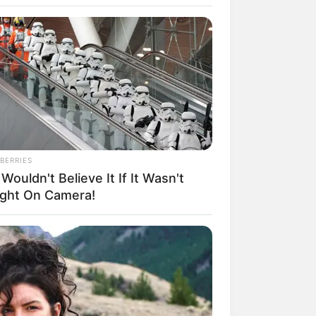
BERRIES
Wouldn't Believe It If It Wasn't
rem! 9 Chat Ojek Online &
ght On Camera!
langgan Ini Bikin Auto
rinding