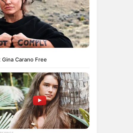
kin Ngakak, 10 Potret
splay Murah Pakai Bahan
adanya
et Gina Carano Free
ti Mainstream, 10 Cara
mbawa Barang Belanjaan
rsi Warga Thailand
BERRIES