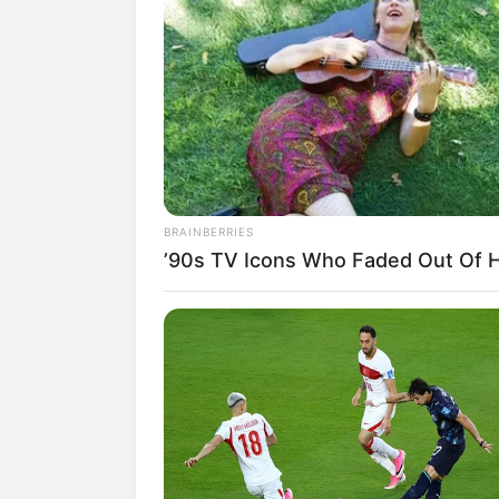
BRAINBERRIES
’90s TV Icons Who Faded Out Of 