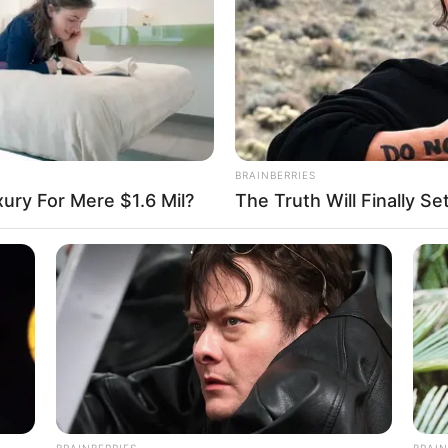
WHATSAPP
TELEGRAM
LINE
Bi
Co
Edit
Se
ng model, TikToker dan YouTuber yang berasal dari
BRAINBERRIES
am konten di media sosial sehingga memiliki jutaan
xury For Mere $1.6 Mil?
The Truth Will Finally S
An
Me
Ve
tanah air, khususnya klub Bali United, pastinya Ayu
liar.
memang maskot bidadari klub sepak bola asal Pulau Dewata
BRAINBERRIES
BRAIN