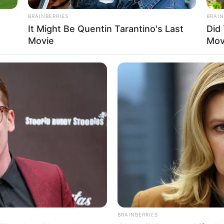
BRAINBERRIES
BRAIN
It Might Be Quentin Tarantino's Last
Did
Movie
Mov
Ta
Ha
90
: instagram/hallopuspa_)
 Putri
awa Timur, 15 November 1994
BRAINBERRIES