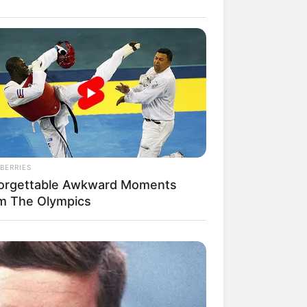
il! 10 Potret Makanan Gagal
masak yang Bikin Kamu
gak Selera
BERRIES
orgettable Awkward Moments
m The Olympics
 Pose Manekin Anti
instream yang Konyol
nget