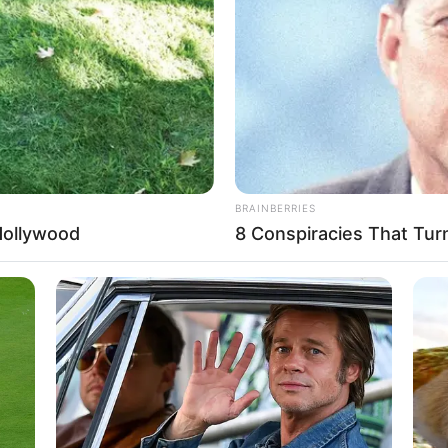
8 
Mi
Ng
BRAINBERRIES
Hollywood
8 Conspiracies That Tur
10
Ti
Ka