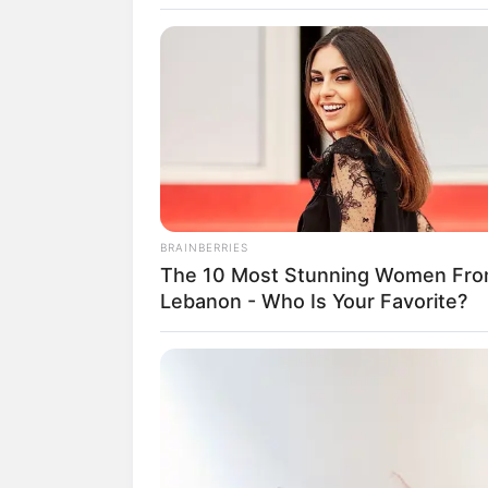
Ayu Puspa
BRAINBERRIES
The 10 Most Stunning Women Fr
Lebanon - Who Is Your Favorite?
fan
Tanggal Lahir:
Tempat Lahir:
15 November
1994
Surabaya
,
Jawa Tim
Indonesia