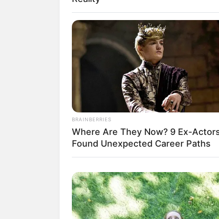
Baca juga:
Biodata, Profil, dan Fakt
BRAINBERRIES
Where Are They Now? 9 Ex-Actor
Found Unexpected Career Paths