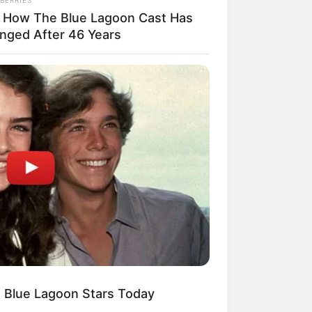
 How The Blue Lagoon Cast Has
nged After 46 Years
ngka Banget! 10 Pose Lucu
tak yang Bikin Ketawa
mes
byar! 10 Kalimat Baper
kai Bahasa Jawa Ini Bikin
lau Abis
 Blue Lagoon Stars Today