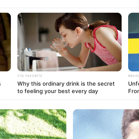
Fa
Di
Ng
a Marcel Radhival
CTA FAVORITE
BRAIN
s
Why this ordinary drink is the secret
Unf
Mute
to feeling your best every day
Fro
10
Ma
Ba