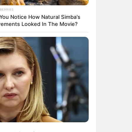
BERRIES
 You Notice How Natural Simba’s
ements Looked In The Movie?
mpil Lebih Modern, 7 Potret
sil Renovasi Rumah Berusia
 Tahun