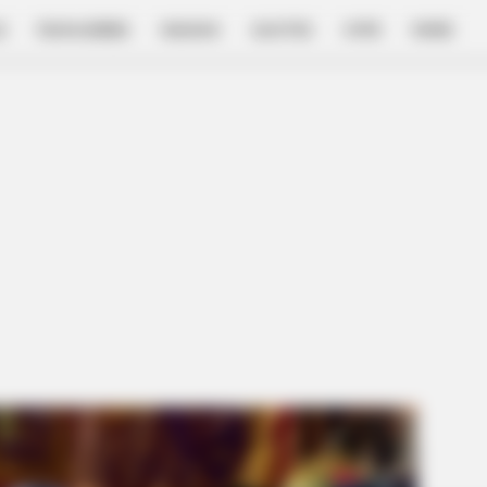
E
FILM & SERIES
NGAKAK
QUOTES
HYPE
MORE