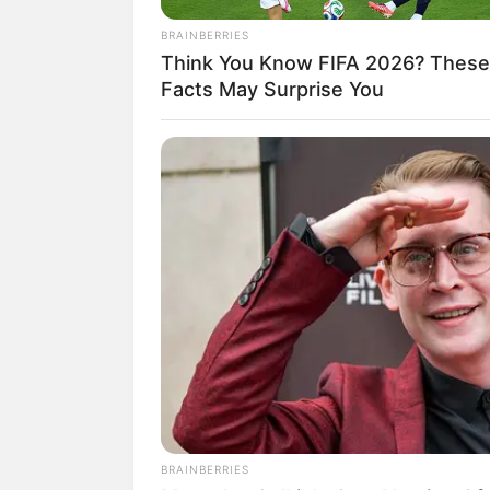
BRAINBERRIES
Think You Know FIFA 2026? These
Facts May Surprise You
(foto
Biodata & Profil
Nama Lengkap: Ayu Puspa Anggraeni
Nama Panggung: Ayu Puspa
Nama Panggilan: Puspa
Tempat, Tanggal Lahir: Surabaya, J
Kewarganegaraan: Indonesia
Agama: Hindu
BRAINBERRIES