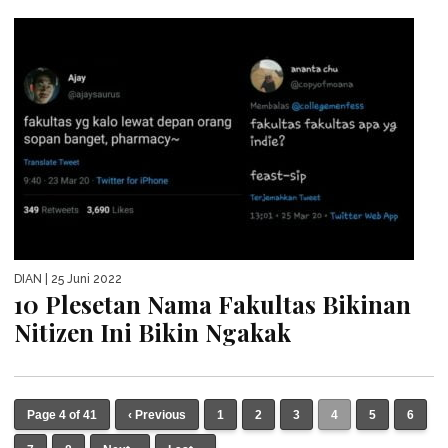
DIAN
| 25 Juni 2022
10 Plesetan Nama Fakultas Bikinan
Nitizen Ini Bikin Ngakak
Page 4 of 41
‹ Previous
1
2
3
4
5
6