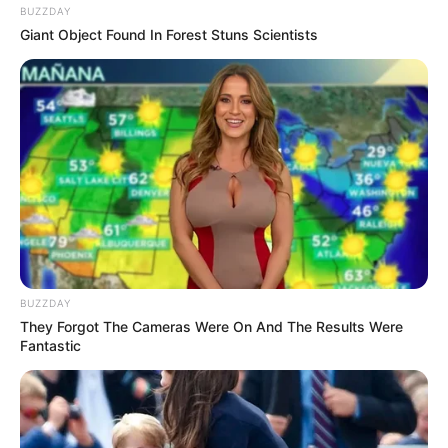
BUZZDAY
Giant Object Found In Forest Stuns Scientists
10 Pose Manekin Anti
Mainstream yang Konyol
Banget
BUZZDAY
They Forgot The Cameras Were On And The Results Were
Fantastic
8 Kata Lucu Seputar Malam
Minggu ala Jomblo yang Bikin
Ngenes