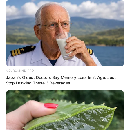
Anti Mainstream, 10 Cara
Membawa Barang Belanjaan
Versi Warga Thailand
NEUROMIND PRO
Japan's Oldest Doctors Say Memory Loss Isn't Age: Just
Stop Drinking These 3 Beverages
Langka Banget! 10 Pose Lucu
Katak yang Bikin Ketawa
Gemes