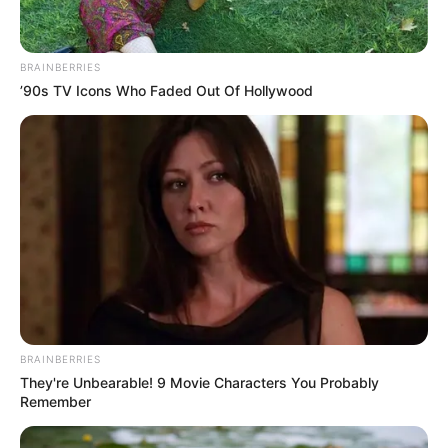
BRAINBERRIES
’90s TV Icons Who Faded Out Of Hollywood
(foto: instagram/therealkylesister)
Daftar isi
Biodata & Profil
BRAINBERRIES
Nama Lengkap:
Ariana Fletcher
They're Unbearable! 9 Movie Characters You Probably
Remember
Nama Panggung: Ari Fletcher
Nama Panggilan: Ari