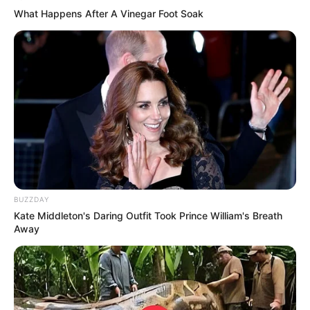
What Happens After A Vinegar Foot Soak
LIHAT ARTIKEL LAINNYA
BUZZDAY
Kate Middleton's Daring Outfit Took Prince William's Breath
Away
Laras Kinanda
Megan Domani