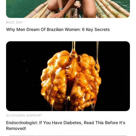
BUZZ DAY
Why Men Dream Of Brazilian Women: 6 Key Secrets
Serem! 9 Chat Ojek Online &
Pelanggan Ini Bikin Auto
Merinding
Bikin Ngakak, 10 Potret
Cosplay Murah Pakai Bahan
GLYCOGEN SUPPORT
Seadanya
Endocrinologist: If You Have Diabetes, Read This Before It's
Removed!