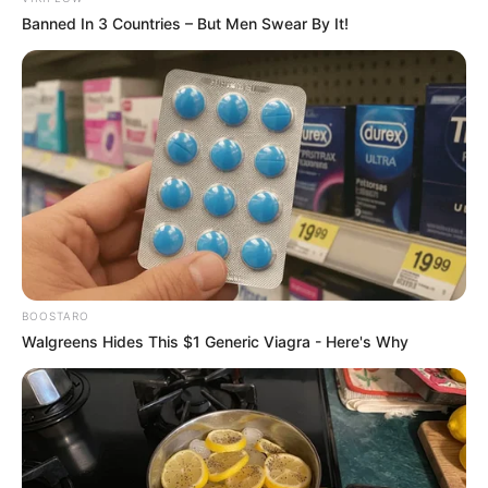
Banned In 3 Countries – But Men Swear By It!
BOOSTARO
Walgreens Hides This $1 Generic Viagra - Here's Why