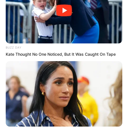
BUZZ DAY
10 Desain Kanopi Tempat
Kate Thought No One Noticed, But It Was Caught On Tape
Tidur, Serasa Beristirahat di
Kamar Raja
Tampil Lebih Modern, 7 Potret
Hasil Renovasi Rumah Berusia