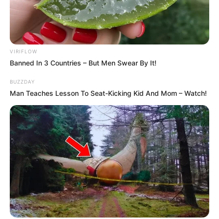
VIRIFLOW
Banned In 3 Countries – But Men Swear By It!
Ambyar! 10 Kalimat Baper
BUZZDAY
Pakai Bahasa Jawa Ini Bikin
Man Teaches Lesson To Seat-Kicking Kid And Mom – Watch!
Galau Abis
Fail! 10 Potret Makanan Gagal
Dimasak yang Bikin Kamu
Nggak Selera