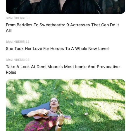
BRAINBERRIES
Dari pemasukan-pemasukan itulah, ia membiayai keluarga serta
From Baddies To Sweethearts: 9 Actresses That Can Do It
kehidupan dirinya sendiri.
All!
Baca juga:
Biodata, Profil, dan Fakta Addie Andrews
BRAINBERRIES
She Took Her Love For Horses To A Whole New Level
BRAINBERRIES
Take A Look At Demi Moore's Most Iconic And Provocative
Roles