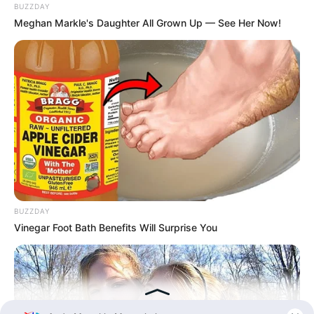
90 Tahun
BUZZDAY
Meghan Markle's Daughter All Grown Up — See Her Now!
BUZZDAY
Vinegar Foot Bath Benefits Will Surprise You