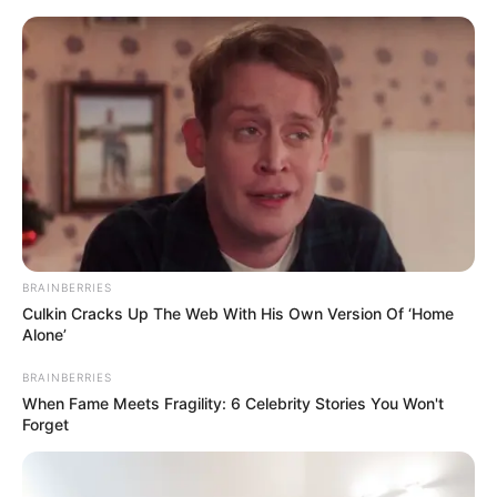
HOME
INSPIRASI
STYLE
FILM &
NGAKAK
QUOTES
HYPE
MORE
SERIES
BRAINBERRIES
Culkin Cracks Up The Web With His Own Version Of ‘Home
Alone’
BRAINBERRIES
When Fame Meets Fragility: 6 Celebrity Stories You Won't
Forget