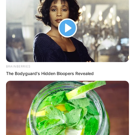
0
VOTE
fans love
Tanggal Lahir:
Tempat Lahir:
12 Juli
1995
Chicago
,
Illinois
,
Amerika Serikat
Umur:
Profesi:
31 Tahun
Model
,
Pengusaha
,
TikToker
BRAINBERRIES
The Bodyguard's Hidden Bloopers Revealed
Edit
Setelah kakaknya meninggal di tahun 2013, Ari Fletcher memiliki
tanggung jawab atas keuangan keluarganya. Untuk memenuhi
kebutuhan tersebut, ia kemudian bekerja di salon, spa dan bar.
Ditengah usahanya untuk mencukupi keluarga, ia kemudian mulai