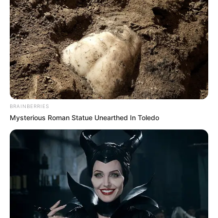
untuk tampil dalam musik video milik Nicki Minaj yang berjudul
Mute
Good Form
(2018).
Setelah itu, ia menjalankan bisnisnya sendiri berupa ekstensi
rambut bernama KYCHE Extensions.
BRAINBERRIES
Mysterious Roman Statue Unearthed In Toledo