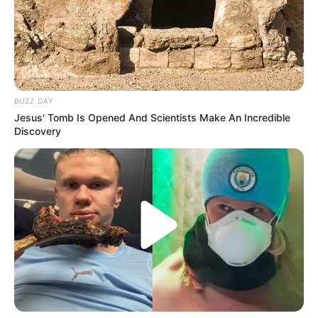
BUZZ DAY
Jesus' Tomb Is Opened And Scientists Make An Incredible
Langka Banget! 10 Pose Lucu
Discovery
Katak yang Bikin Ketawa
Gemes
Ambyar! 10 Kalimat Baper
Pakai Bahasa Jawa Ini Bikin