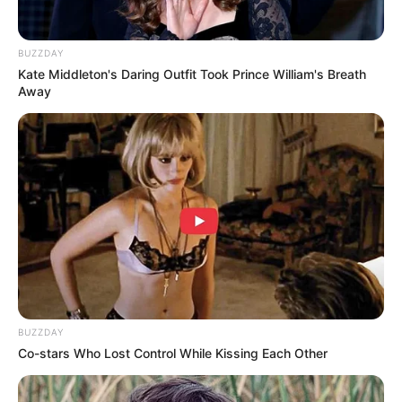
BUZZDAY
Kate Middleton's Daring Outfit Took Prince William's Breath
Away
BUZZDAY
YouTube
Co-stars Who Lost Control While Kissing Each Other
Dikutip dari
Social Blade
tahun 2024, penghasilannya perhari
0,07-1 dollar atau 1 ribu-16 ribu rupiah, perbulan 2-35 dollar atau