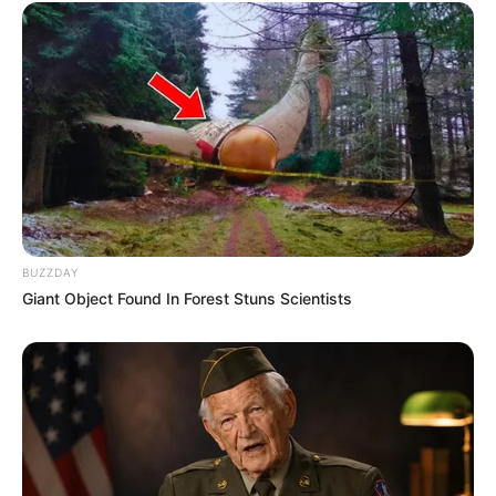
Apa kewarganegaraannya?
Kewarganegaraannya adalah Swedia.
TAGS
ANNA NYSTROM
FITNESS PERSONALITY
MODEL
SELEBGRAM
SELEBRITI MANCANEGARA
BUZZDAY
Giant Object Found In Forest Stuns Scientists