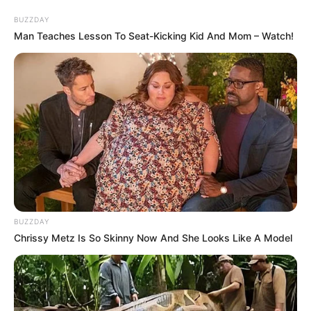
BUZZDAY
Man Teaches Lesson To Seat-Kicking Kid And Mom – Watch!
Angela Gilsha
Haico Van der Veken
BUZZDAY
Chrissy Metz Is So Skinny Now And She Looks Like A Model