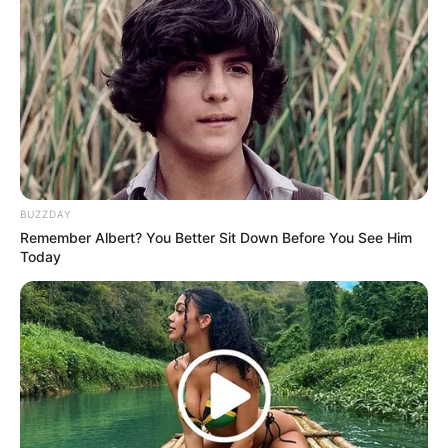
32 ribu-568 ribu rupiah dan pertahun 26-420 dollar atau 421 ribu-
6 juta rupiah.
Kontroversi
–
Fakta Menarik
Ibunya adalah saudara kembar dan ia juga memiliki saudara
BUZZDAY
kembar.
Remember Albert? You Better Sit Down Before You See Him
Today
Ketika ia masih kecil, ia ingin menjadi seorang aktris daripada
model.
Ketika ia masih kecil, ada informasi bahwa dia sakit parah, tapi
ia menghindari pertanyaan tentang kehidupannya sebelum
ketenarannya.
Saat berolahraga, ia fokus pada kaki dan bokongnya.
Ia adalah pelatih bersertifikat yang dapat memeriksa efektivitas