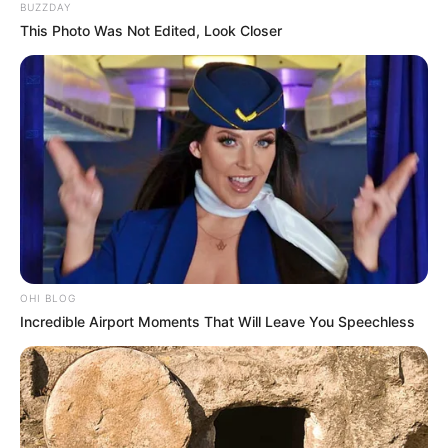
BUZZDAY
This Photo Was Not Edited, Look Closer
Bikin Ngakak, 10 Potret
Cosplay Murah Pakai Bahan
Seadanya
OHI BLOG
Incredible Airport Moments That Will Leave You Speechless
Anti Mainstream, 10 Cara
Membawa Barang Belanjaan
Versi Warga Thailand