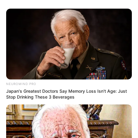
35 inci)
Ukuran Sepatu: –
Ukuran Baju: –
Pendidikan
–
Keluarga
Ayah: –
NEUROMIND PRO
Ibu: –
Japan's Greatest Doctors Say Memory Loss Isn't Age: Just
Stop Drinking These 3 Beverages
Saudara Laki-laki: –
Saudara Perempuan: 1 (Kembar)
Anak: 1
Pacar