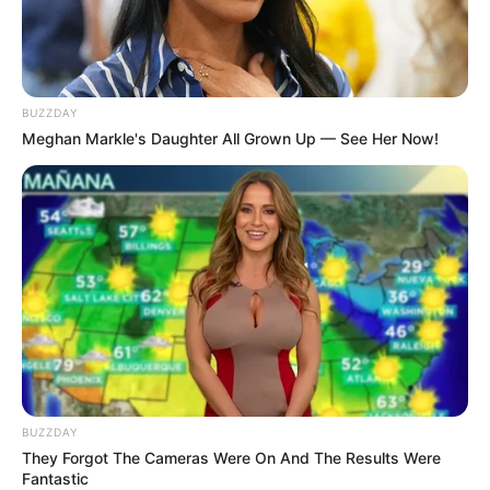
LIHAT ARTIKEL LAINNYA
BUZZDAY
Meghan Markle's Daughter All Grown Up — See Her Now!
Laras Kinanda
Megan Domani
Beby Tsabina
Salshabilla Adriani
BUZZDAY
They Forgot The Cameras Were On And The Results Were
Fantastic