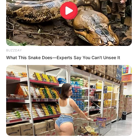
BUZZDAY
What This Snake Does—Experts Say You Can't Unsee It
Serem! 9 Chat Ojek Online &
Pelanggan Ini Bikin Auto
Merinding