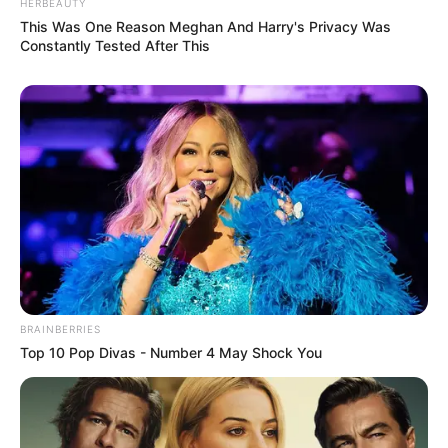
HERBEAUTY
Tidur, Serasa Beristirahat di
This Was One Reason Meghan And Harry's Privacy Was
Kamar Raja
Constantly Tested After This
Tampil Lebih Modern, 7 Potret
Hasil Renovasi Rumah Berusia
90 Tahun
BRAINBERRIES
Top 10 Pop Divas - Number 4 May Shock You