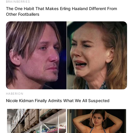
Galau Abis
BRAINBERRIES
The One Habit That Makes Erling Haaland Different From
Other Footballers
Fail! 10 Potret Makanan Gagal
Dimasak yang Bikin Kamu
Nggak Selera
HABERION
Nicole Kidman Finally Admits What We All Suspected
10 Pose Manekin Anti
Mainstream yang Konyol