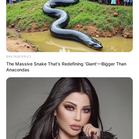
0
VOTE
fans love
Tanggal Lahir:
Tempat Lahir:
19 Juni
1992
Stockholm
,
Swedia
Umur:
Profesi:
34 Tahun
Fitness Personality
,
Model
,
BRAINBERRIES
Selebgram
The Massive Snake That's Redefining 'Giant'—Bigger Than
Anacondas
Edit
Anna Nystrom adalah seorang model, fitness personality dan
selebgram yang berasal dari Stockholm, Swedia.
Namanya populer sebagai influencer yang membagikan foto-foto