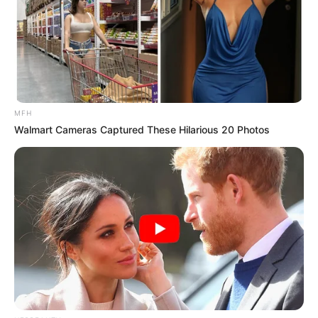
Banget
MFH
Walmart Cameras Captured These Hilarious 20 Photos
8 Kata Lucu Seputar Malam
Minggu ala Jomblo yang Bikin
Ngenes
10 Desain Kanopi Tempat