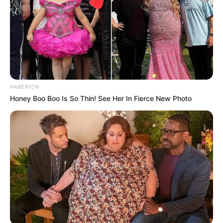
Mainstream yang Konyol
Banget
HABERION
Honey Boo Boo Is So Thin! See Her In Fierce New Photo
8 Kata Lucu Seputar Malam
Minggu ala Jomblo yang Bikin
Ngenes