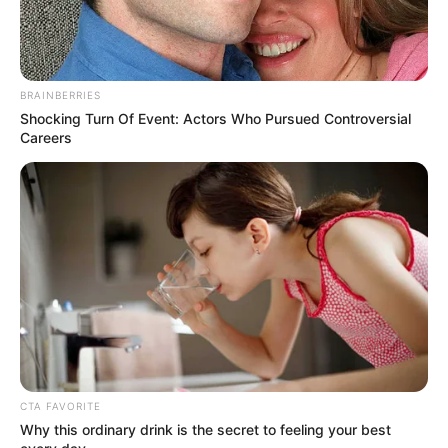
Warna Rambut: Blonde
Warna Mata: Biru
Warna Kulit: –
BRAINBERRIES
Pengukuran Tubuh: 34-22-38 (Lingkar Dada 34, Pinggang 22,
Shocking Turn Of Event: Actors Who Pursued Controversial
Careers
dan Pinggul 38 inci)
Ukuran sepatu: –
Ukuran pakaian: –
Pendidikan
Sarah Lawrence College – Penulis Kreatif
Keluarga
Ayah: –
CTA FAVORITE
Ibu: –
Why this ordinary drink is the secret to feeling your best