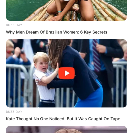
BUZZ DAY
Why Men Dream Of Brazilian Women: 6 Key Secrets
Angela Gilsha
Haico Van der Veken
TULIS KOMENTAR
Alamat email Anda tidak akan dipublikasikan.
Ruas yang wajib ditandai
*
BUZZ DAY
Kate Thought No One Noticed, But It Was Caught On Tape