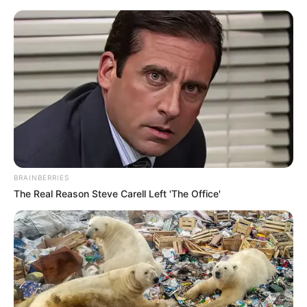
HOME
INSPIRASI
STYLE
FILM &
NGAKAK
QUOTES
HYPE
MORE
SERIES
BRAINBERRIES
The Real Reason Steve Carell Left 'The Office'