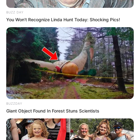
Pakai Bahasa Jawa Ini Bikin
Galau Abis
BUZZ DAY
You Won't Recognize Linda Hunt Today: Shocking Pics!
Fail! 10 Potret Makanan Gagal
Dimasak yang Bikin Kamu
Nggak Selera
BUZZDAY
Giant Object Found In Forest Stuns Scientists
10 Pose Manekin Anti