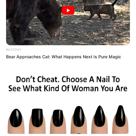
Baca juga:
Biodata, Profil, dan Fakta Shannon Thornton
Quotes
Saya benar-benar menekankan tentang memposting
konten dengan cukup sering
BUZZDAY
Bear Approaches Cat: What Happens Next Is Pure Magic
Dulu saya khawatir kehilangan pengikut. Saya hanya
akan memposting apa yang menarik bagi orang-
orang, dan kemudian saya baru saja sampai di
tempat di mana saya menyadari bahwa Anda harus
menjadi diri sendiri.
Saya tidak ingin terjebak dalam kesempurnaan. Saya
ingin lebih percaya diri tanpa berusaha terlalu keras
Berawal mencintai dunia kebugaran, Amanda Elise Lee menekuni