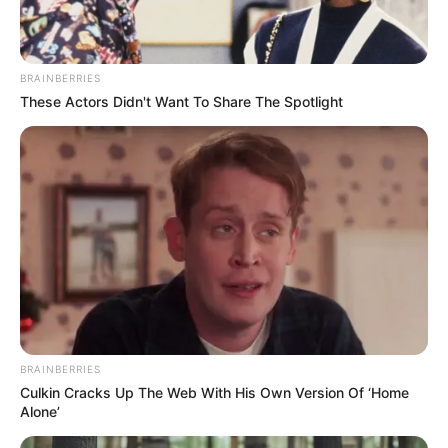
BRAINBERRIES
These Actors Didn't Want To Share The Spotlight
(Foto: instgram/amandaeliselee)
Biodata & Profil
Nama Lengkap: Amanda Elise Lee
Nama Panggung:
Amanda Lee
Nama Panggilan: –
BRAINBERRIES
Tempat, Tanggal Lahir: Toronto, Ontario, Kanada, 13
Culkin Cracks Up The Web With His Own Version Of ‘Home
Desember 1986
Alone’
Kewarganegaraan: Kanada