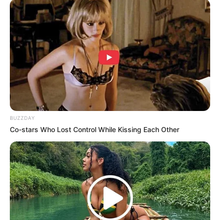
LIHAT ARTIKEL LAINNYA
Laras Kinanda
Megan Domani
BUZZDAY
Co-stars Who Lost Control While Kissing Each Other
Beby Tsabina
Salshabilla Adriani