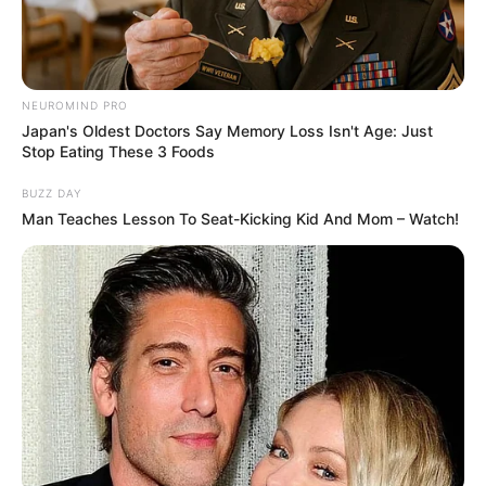
NEUROMIND PRO
Japan's Oldest Doctors Say Memory Loss Isn't Age: Just
Stop Eating These 3 Foods
BUZZ DAY
Man Teaches Lesson To Seat-Kicking Kid And Mom – Watch!
Serem! 9 Chat Ojek Online &
Pelanggan Ini Bikin Auto
Merinding