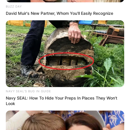
BUZZ DAY
David Muir's New Partner, Whom You'll Easily Recognize
Bikin Ngakak, 10 Potret
Cosplay Murah Pakai Bahan
Seadanya
NAVY SEAL'S BUG IN GUIDE
Navy SEAL: How To Hide Your Preps In Places They Won't
Look
Anti Mainstream, 10 Cara
Membawa Barang Belanjaan