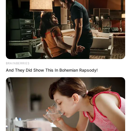
BRAINBERRIES
And They Did Show This In Bohemian Rapsody!
(foto: instagram/allylotti)
Biodata & Profil
Nama Lengkap: Alicia L. Leon