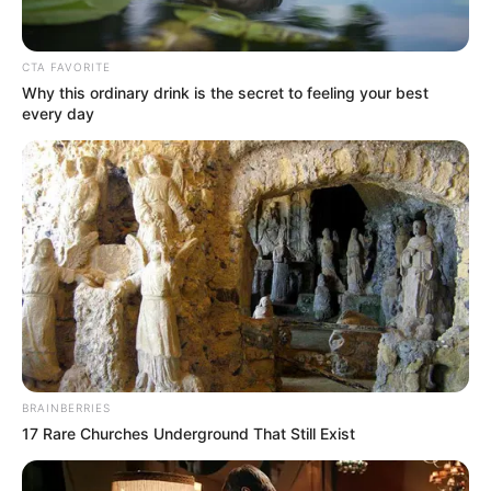
CTA FAVORITE
Why this ordinary drink is the secret to feeling your best
every day
Dari konten-konten tersebut, ia dikenal banyak orang dan tak lama
menjadi penggemar yang mengikuti media sosialnya. Ia banyak
dikenal di Instagram dengan jutaan penggemar yang menunggu
konten-kontennya.
Baca juga:
Biodata, Profil, dan Fakta Jamie Nyland
BRAINBERRIES
17 Rare Churches Underground That Still Exist