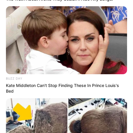
Serem! 9 Chat Ojek Online &
Pelanggan Ini Bikin Auto
BUZZ DAY
Merinding
Kate Middleton Can't Stop Finding These In Prince Louis's
Bed