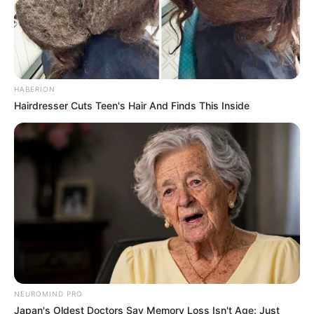
Bikin Ngakak, 10 Potret
Cosplay Murah Pakai Bahan
Seadanya
HABERION
Hairdresser Cuts Teen's Hair And Finds This Inside
Anti Mainstream, 10 Cara
Membawa Barang Belanjaan
Versi Warga Thailand
NEUROMIND PRO
Japan's Oldest Doctors Say Memory Loss Isn't Age: Just