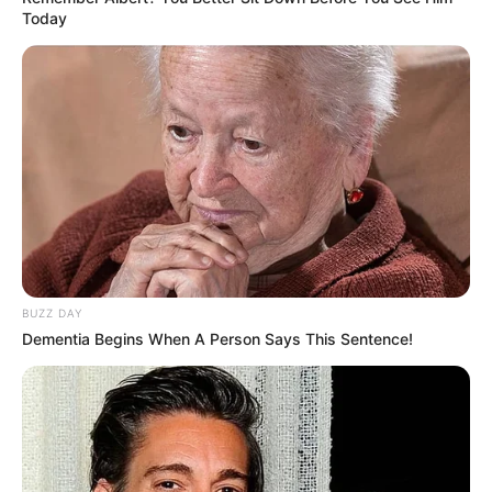
Today
TULIS KOMENTAR
Alamat email Anda tidak akan dipublikasikan.
Ruas yang wajib ditandai
*
BUZZ DAY
Dementia Begins When A Person Says This Sentence!