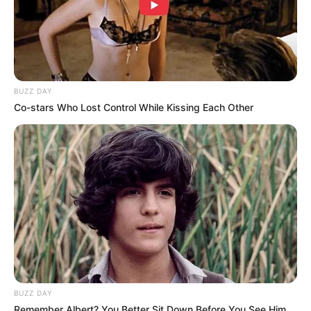
Laras Kinanda
Megan Domani
BUZZ DAY
Co-stars Who Lost Control While Kissing Each Other
Beby Tsabina
Salshabilla Adriani
BUZZ DAY
Angela Gilsha
Haico Van der Veken
Remember Albert? You Better Sit Down Before You See Him