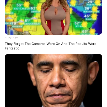
Fail! 10 Potret Makanan Gagal
Dimasak yang Bikin Kamu
Nggak Selera
BUZZ DAY
They Forgot The Cameras Were On And The Results Were
Fantastic
10 Pose Manekin Anti
Mainstream yang Konyol
Banget