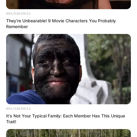
Daftar isi
BRAINBERRIES
They're Unbearable! 9 Movie Characters You Probably
Remember
Karier
Konten pertama yang dibagikan di Instgram dimulai pada
September 2017. Ia membagiakn berbagai macam foto fashion
dirinya sendiri dan terkadang bersamda dengan anjing
kesayangannya.
Baca selengkapnya
arrow_forward_ios
BRAINBERRIES
It's Not Your Typical Family: Each Member Has This Unique
Trait!