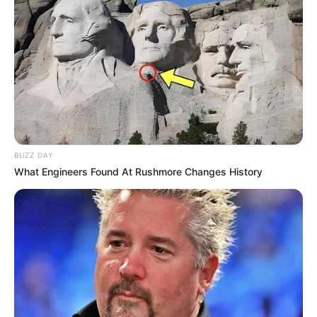
Tampil Lebih Modern, 7 Potret
Hasil Renovasi Rumah Berusia
90 Tahun
BUZZ DAY
What Engineers Found At Rushmore Changes History