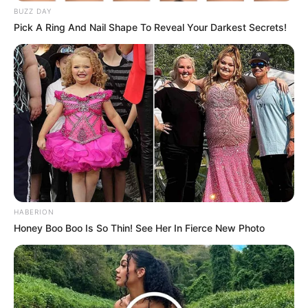
BUZZ DAY
Pick A Ring And Nail Shape To Reveal Your Darkest Secrets!
HABERION
Honey Boo Boo Is So Thin! See Her In Fierce New Photo