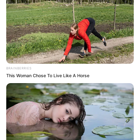
Selain Instagram, ia juga memiliki akun Twitter, YouTube dan
TikTok yang digunakan untuk membagikan konten dirinya. Ia
Mute
juga mencoba berkarier menjadi model untuk berbagai macam
produk fashion.
BRAINBERRIES
This Woman Chose To Live Like A Horse