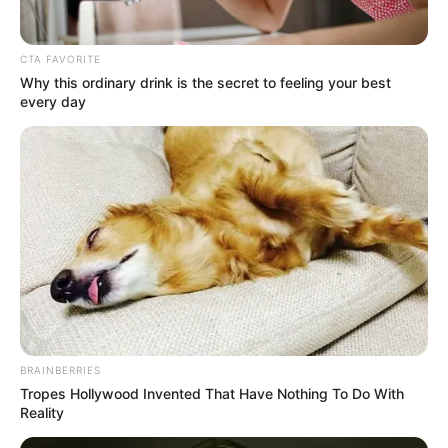
Nama Panggung: Ally
Lotti
CTA FAVORITE
Nama Panggilan: Ally
Why this ordinary drink is the secret to feeling your best
every day
Tempat Tanggal Lahir: Amerika Serikat, 29 Mei 1993
Kewarganegaraan: Amerika Serikat
Pendidikan: Universitas Alabama
Agama: Kristen
Tinggi Badan: 165 cm
Orang Tua: –
Saudara: –
Pacar: Juice WRLD
BRAINBERRIES
Profesi: Selebgram, Model
Tropes Hollywood Invented That Have Nothing To Do With
Reality
Hobi: Fotografi, Bepergian