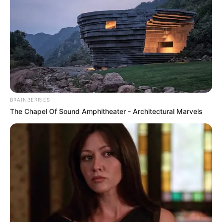
0
VOTE
fans love
Tanggal Lahir:
Tempat Lahir:
28 Mei
1993
Amerika Serikat
Umur:
Profesi:
33 Tahun
Bintang OnlyFans
,
Model
,
Selebgram
BRAINBERRIES
The Chapel Of Sound Amphitheater - Architectural Marvels
Edit
Ally Lotti adalah seorang selebgram, model dan bintang OnlyFans
yang berasal dari Amerika Serikat. Foto-foto menarik yang
dibagikan di Instagram membuat namanya semakin dikenal
banyak orang.