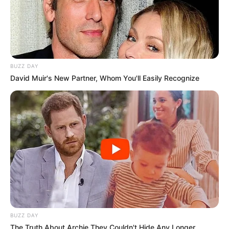
BUZZ DAY
David Muir's New Partner, Whom You'll Easily Recognize
BUZZ DAY
The Truth About Archie They Couldn't Hide Any Longer