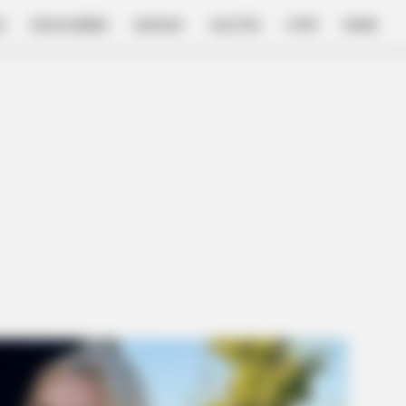
E
FILM & SERIES
NGAKAK
QUOTES
HYPE
MORE