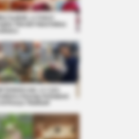
kin Ngakak, 10 Potret
splay Murah Pakai Bahan
adanya
ti Mainstream, 10 Cara
mbawa Barang Belanjaan
rsi Warga Thailand