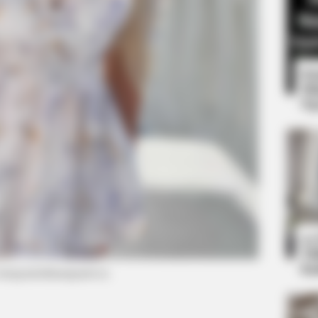
8 
Mi
Ng
BRAINBERRIES
From Baddies To Sweeth
It All
10
Ti
Ka
instagram/alinaaignatova)