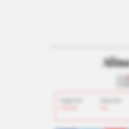
Alin
fan
Tanggal Lahir:
Tempat Lahir:
9 September
Rusia