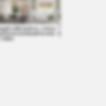
LOVE
 everything you thought you
w about water might be wrong
mpil Lebih Modern, 7 Potret
sil Renovasi Rumah Berusia
 Tahun