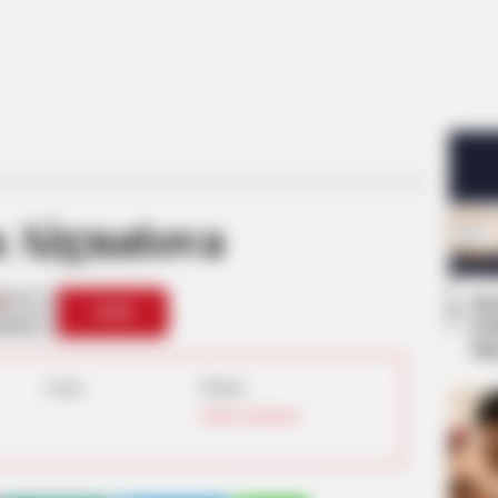
a Aignatova
1
Se
VOTE
Pe
s love
Me
Umur:
Profesi:
-
Model
,
Selebgram