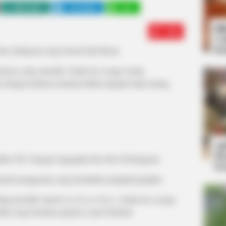
WHATSAPP
TELEGRAM
LINE
Bi
Edit
Co
Se
an selebgram yang berasal dari Rusia.
otonya yang menarik. Selain itu, ia juga sering
dengan fashion terutama bikini ataupun baju renang.
An
Me
ahun 2013 dengan unggahan foto-foto di Instagram.
Ve
k banyak penggemar yang kemudian menjadi pengikut.
agai produk seperti
Joy Secret Store.
Selain itu, ia juga
mbut yang bernama ignatova_hair berbekal