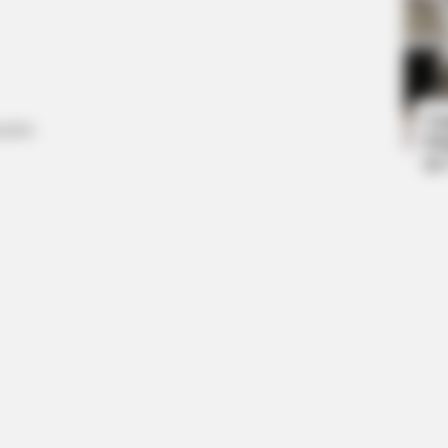
BRAINBERRIES
CTA 
et
How They Made Little Simba Look So
Why
Lifelike in 'The Lion King'
kne
Ta
tember
Ha
90