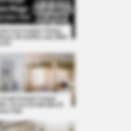
Kata Lucu Seputar Malam
nggu ala Jomblo yang Bikin
enes
earts: These 9 Actresses Can Do
 Desain Kanopi Tempat
dur, Serasa Beristirahat di
mar Raja