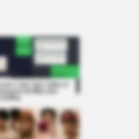
rem! 9 Chat Ojek Online &
langgan Ini Bikin Auto
rinding