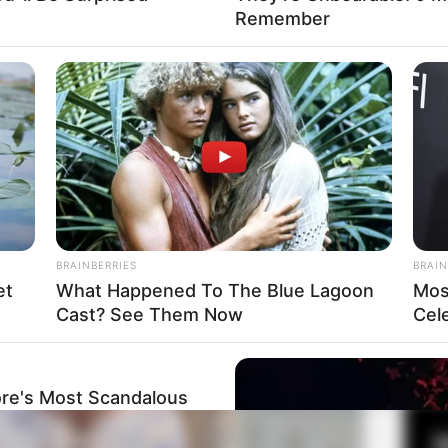
a Bru Luccas
Remember
Fa
Di
Ng
BRAINBERRIES
BRAIN
et
What Happened To The Blue Lagoon
Mos
Cast? See Them Now
Cel
10
Ma
Ba
re's Most Scandalous