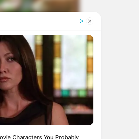
ngka Banget! 10 Pose Lucu
tak yang Bikin Ketawa
mes
byar! 10 Kalimat Baper
kai Bahasa Jawa Ini Bikin
lau Abis
ovie Characters You Probably