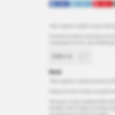
SHARE
TWEET
SHARE
Alina Aignatova adalah seorang model d
Ia terkenal di media sosial dengan foto-f
mengunggah foto-foto yang berhubungan 
Daftar isi
Karier
Alina Aignatova memulai kariernya di t
Diantara foto-foto tersebut, ia menari
Tak jarang, ia juga mempromosikan berb
memiliki usaha di bidang kecantikan ra
pengalamannya di bidang kecantikan.