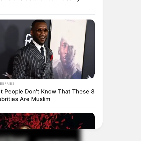
il! 10 Potret Makanan Gagal
masak yang Bikin Kamu
gak Selera
BERRIES
t People Don't Know That These 8
ebrities Are Muslim
 Pose Manekin Anti
instream yang Konyol
nget