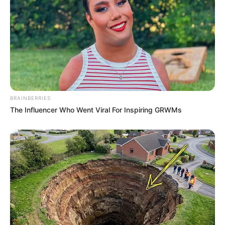
Tempat, Tanggal Lahir: Medan, Sumatera Utara, Indonesia, 25
Mei 2001
Kewarganegaraan: Indonesia
Agama: Islam
Profesi: Aktor, Model
Hobi: –
BRAINBERRIES
Facebook: –
The Influencer Who Went Viral For Inspiring GRWMs
Twitter: –
Threads:
@alifjoerg
Instagram:
@alifjoerg
TikTok: –
YouTube:
Al Joerg
Tinggi, Berat & Penampilan Fisik