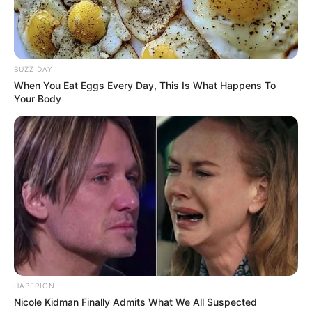
BUZZ DAY
When You Eat Eggs Every Day, This Is What Happens To
Langka Banget! 10 Pose Lucu
Your Body
Katak yang Bikin Ketawa
Gemes
Ambyar! 10 Kalimat Baper
Pakai Bahasa Jawa Ini Bikin
Galau Abis
HABERION
Nicole Kidman Finally Admits What We All Suspected