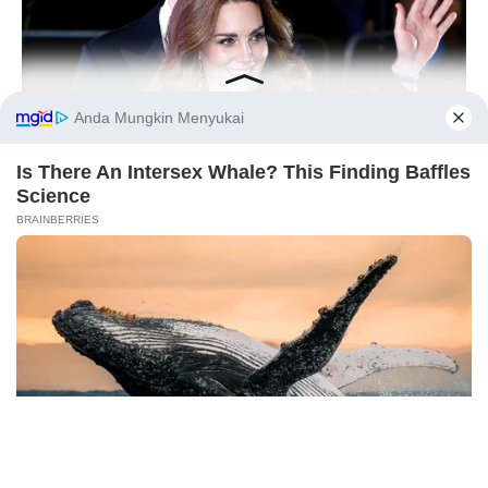
Before You Go
BUZZ DAY
Kate Middleton's Daring Outfit Took Prince William's Breath
Away
PRIVACY POLICY
DISCLAIMER
HUBUNGI KAMI
IKLAN