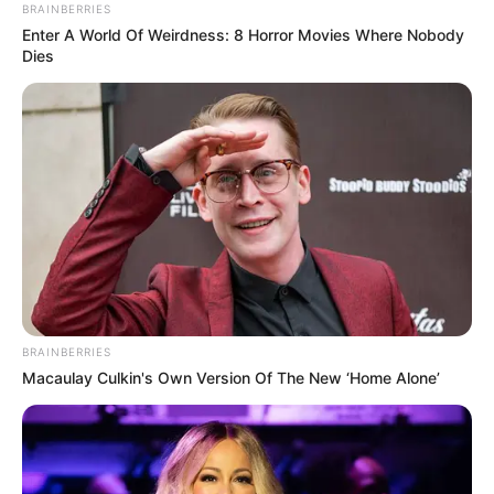
BRAINBERRIES
Enter A World Of Weirdness: 8 Horror Movies Where Nobody
Dies
BRAINBERRIES
Macaulay Culkin's Own Version Of The New ‘Home Alone’
Alif Joerg