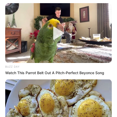
Bikin Ngakak, 10 Potret
Cosplay Murah Pakai Bahan
Seadanya
BUZZ DAY
Watch This Parrot Belt Out A Pitch-Perfect Beyonce Song
Anti Mainstream, 10 Cara
Membawa Barang Belanjaan
Versi Warga Thailand