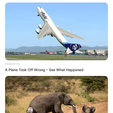
Fail! 10 Potret Makanan Gagal
Dimasak yang Bikin Kamu
Nggak Selera
HABERION
A Plane Took Off Wrong – See What Happened
10 Pose Manekin Anti
Mainstream yang Konyol
Banget