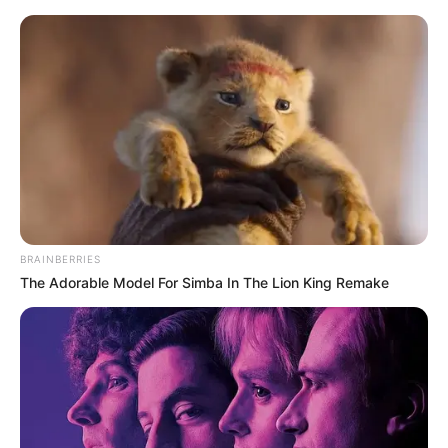
HOME
INSPIRASI
STYLE
FILM &
NGAKAK
QUOTES
HYPE
MORE
SERIES
BRAINBERRIES
The Adorable Model For Simba In The Lion King Remake