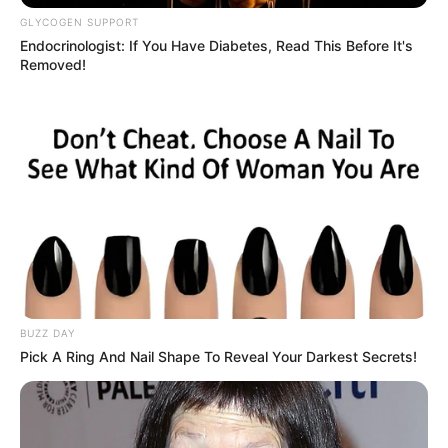
GLYCOGEN SUPPORT
Endocrinologist: If You Have Diabetes, Read This Before It's
Removed!
Beby Tsabina
Salshabilla Adriani
TULIS KOMENTAR
Alamat email Anda tidak akan dipublikasikan.
Ruas yang wajib ditandai
*
BUZZ DAY
Pick A Ring And Nail Shape To Reveal Your Darkest Secrets!