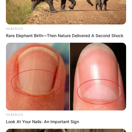
HABERION
Rare Elephant Birth—Then Nature Delivered A Second Shock
8 Kata Lucu Seputar Malam
Minggu ala Jomblo yang Bikin
Ngenes
HABERION
10 Desain Kanopi Tempat
Look At Your Nails: An Important Sign
Tidur, Serasa Beristirahat di
Kamar Raja