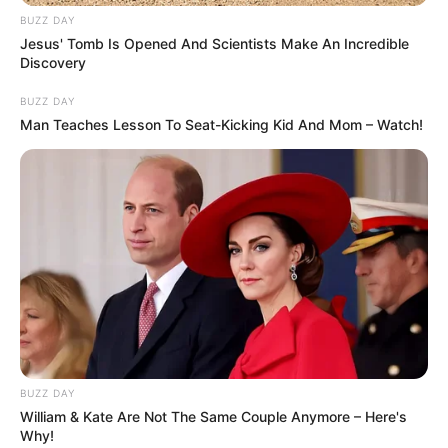
BUZZ DAY
Jesus' Tomb Is Opened And Scientists Make An Incredible
Discovery
BUZZ DAY
Man Teaches Lesson To Seat-Kicking Kid And Mom – Watch!
Serem! 9 Chat Ojek Online &
Pelanggan Ini Bikin Auto
Merinding
BUZZ DAY
William & Kate Are Not The Same Couple Anymore – Here's
Why!