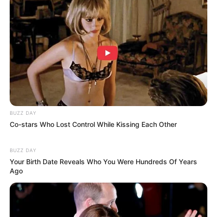
Tampil Lebih Modern, 7 Potret
Hasil Renovasi Rumah Berusia
90 Tahun
BUZZ DAY
Co-stars Who Lost Control While Kissing Each Other
BUZZ DAY
Your Birth Date Reveals Who You Were Hundreds Of Years
Ago