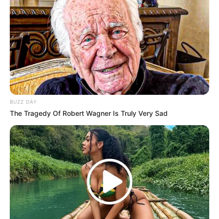
Ayah: Joerg
Ibu: Yeye Kirei Lubis
Saudara Laki-laki: –
Saudara Perempuan:
Elina Joerg
Pacar
BUZZ DAY
–
The Tragedy Of Robert Wagner Is Truly Very Sad
Kekayaan
Tidak diketahui pasti berapa total kekayaan Alif Joerg,
kekayaannya berasal dari kariernya sebagai model, aktor.
Kontroversi
–
Fakta Menarik