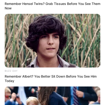
Remember Hensel Twins? Grab Tissues Before You See Them
sinetron.
Now
TAGS
AKTOR
ALIF JOERG
MODEL
SELEBRITI INDONESIA
BUZZ DAY
Remember Albert? You Better Sit Down Before You See Him
Today