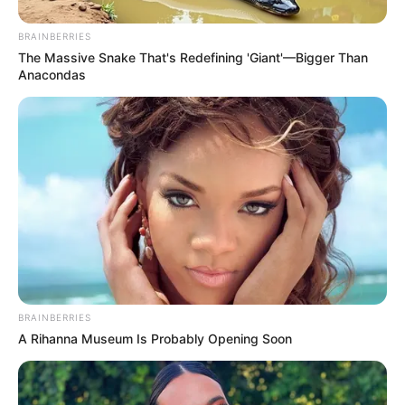
BRAINBERRIES
The Massive Snake That's Redefining 'Giant'—Bigger Than
Anacondas
Biodata & Profil
Nama Lengkap: Alif Joerg Lubis
BRAINBERRIES
A Rihanna Museum Is Probably Opening Soon
Nama Panggung: Alif Joerg
Nama Panggilan: Alif