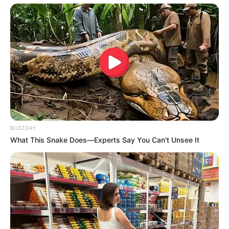
Tampil Lebih Modern, 7 Potret
Hasil Renovasi Rumah Berusia
90 Tahun
BUZZDAY
What This Snake Does—Experts Say You Can't Unsee It