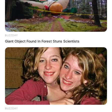
Angela Gilsha
Haico Van der Veken
BUZZDAY
Giant Object Found In Forest Stuns Scientists
BUZZDAY