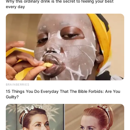
Why this ordinary drink is the secret to feeling your best
every day
(foto: twitter/akashamcnamara)
Biodata & Profil
Nama Lengkap: Akasha McNamara
Nama Panggung: Akasha
McNamara
Nama Panggilan: Akasha
BRAINBERRIES
15 Things You Do Everyday That The Bible Forbids: Are You
Tempat, Tanggal Lahir: Amerika Serikat, 1997
Guilty?
Kewarganegaraan: Amerika Serikat
Agama: –
Profesi: Model, Selebgram, Bintang OnlyFans