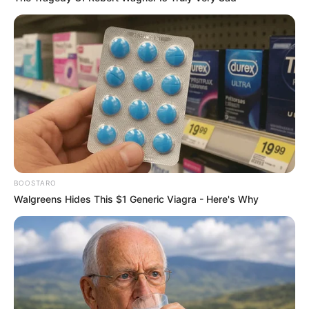
untuk dibangun, namun kepribadiannya yang ramah
mewujudkannya dengan cepat.
Telah mampu mengubah hasratnya menjadi pekerjaan yang
menguntungkan dan memuaskan.
Baca juga:
Biodata, Profil, dan Fakta Audrie Powell
Quotes
–
BOOSTARO
FAQ
Walgreens Hides This $1 Generic Viagra - Here's Why
Siapa Akasha McNamara
?
Dia adalah Model, Selebgram, Bintang OnlyFans kelahiran
Amerika Serikat.
Siapa nama asli Akasha McNamara?