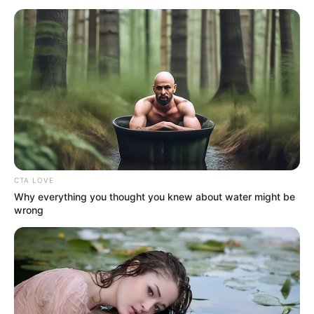
CTA LOVE
Why everything you thought you knew about water might be
wrong
Akasha McNamara
0