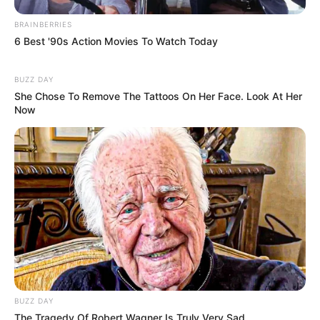
BRAINBERRIES
6 Best '90s Action Movies To Watch Today
BUZZ DAY
She Chose To Remove The Tattoos On Her Face. Look At Her
Now
Fakta Menarik
Setelah menjadi populer di aplikasi terkenal, ia ingin
mendorong generasi muda untuk mengejar tujuan mereka dan
mencapainya.
BUZZ DAY
The Tragedy Of Robert Wagner Is Truly Very Sad
Hubungan mendalam dengan masyarakat membutuhkan waktu