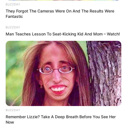
BUZZDAY
They Forgot The Cameras Were On And The Results Were
Fantastic
BUZZDAY
Man Teaches Lesson To Seat-Kicking Kid And Mom – Watch!
8 Kata Lucu Seputar Malam
Minggu ala Jomblo yang Bikin
Ngenes
10 Desain Kanopi Tempat
BUZZDAY
Tidur, Serasa Beristirahat di
Remember Lizzie? Take A Deep Breath Before You See Her
Kamar Raja
Now