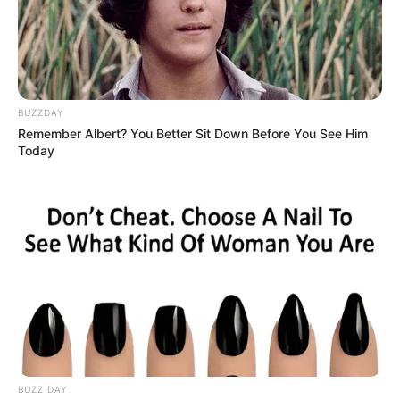
TAGS
AKASHA MCNAMARA
BINTANG ONLYFANS
MODEL
SELEBGRAM
SELEBRITI MANCANEGARA
BUZZDAY
Remember Albert? You Better Sit Down Before You See Him
Today
BUZZ DAY