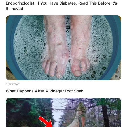
Endocrinologist: If You Have Diabetes, Read This Before It's
Removed!
Laras Kinanda
Megan Domani
BUZZDAY
Beby Tsabina
Salshabilla Adriani
What Happens After A Vinegar Foot Soak