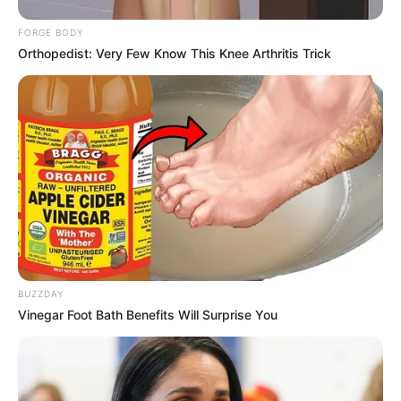
FORGE BODY
Orthopedist: Very Few Know This Knee Arthritis Trick
Langka Banget! 10 Pose Lucu
Katak yang Bikin Ketawa
Gemes
BUZZDAY
Ambyar! 10 Kalimat Baper
Vinegar Foot Bath Benefits Will Surprise You
Pakai Bahasa Jawa Ini Bikin
Galau Abis