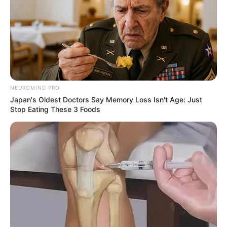
Bikin Ngakak, 10 Potret
Cosplay Murah Pakai Bahan
Seadanya
NEUROMIND PRO
Japan's Oldest Doctors Say Memory Loss Isn't Age: Just
Stop Eating These 3 Foods
Anti Mainstream, 10 Cara
Membawa Barang Belanjaan
Versi Warga Thailand