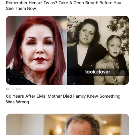
Remember Hensel Twins? Take A Deep Breath Before You
See Them Now
BUZZDAY
Serem! 9 Chat Ojek Online &
60 Years After Elvis' Mother Died Family Knew Something
Pelanggan Ini Bikin Auto
Was Wrong
Merinding