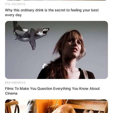
Warna Mata: Coklat
CTA FAVORITE
Why this ordinary drink is the secret to feeling your best
Warna Kulit: –
every day
Ukuran Tubuh: 33-24-34 (Dada 34, Pinggang 24, dan Pinggul
34 inci)
Ukuran Sepatu: –
Ukuran Baju: –
Pendidikan
–
Keluarga
BRAINBERRIES
Films To Make You Question Everything You Know About
Ayah: –
Cinema
Ibu: –
Saudara Laki-laki: –