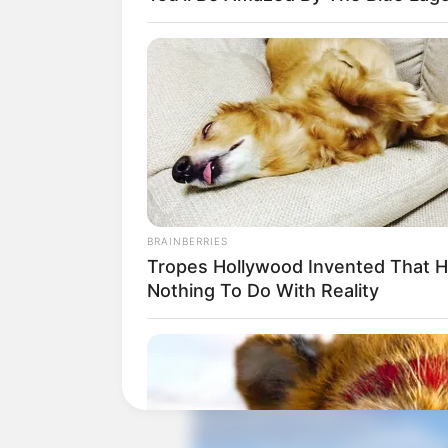
Adam Rosyadi pernah menjadi model vid
pada 28 Agustus 2020.
Ia juga menjadi model video klip lagu
Mei 2021.
Baca juga:
Biodata, Profil, dan Fakt
BRAINBERRIES
Tropes Hollywood Invented That 
Nothing To Do With Reality