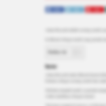
SHARE
TWEET
SHARE
Adam Rosyadi adalah seorang model yang
Ia dikenal sebagai model yang pernah m
Daftar isi
Karier
Adam Rosyadi mulai dikenal karena hub
berkarir sebagai seorang model dan suda
Sebelum menjadi model, ia pernah menj
waktu mudahnya dengan menari.
Tak hanya tampil di runway, ia beberap