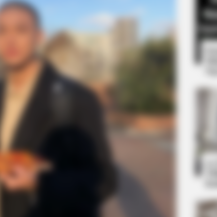
8 
Mi
Ng
BRAINBERRIES
’s Movements Looked In
10 World Cup 2026 Fact
10
Ti
Ka