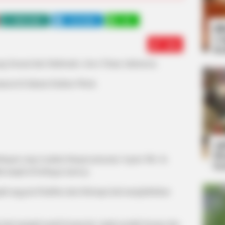
WHATSAPP
TELEGRAM
LINE
Bi
Co
Edit
Se
 berasal dari Situbondo, Jawa Timur, Indonesia.
uncul di Jakarta Fashion Week.
An
Me
ungan yang ia jalani dengan penyanyi Agnez Mo. Ia
Ve
h tampil di berbagai runway.
adi anggota Paskibra dan beberapa kali menghabiskan
a kali menjadi model komersial, untuk produk busana dan