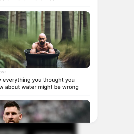
il! 10 Potret Makanan Gagal
masak yang Bikin Kamu
gak Selera
LOVE
 everything you thought you
w about water might be wrong
 Pose Manekin Anti
instream yang Konyol
nget