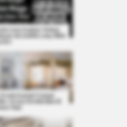
Kata Lucu Seputar Malam
nggu ala Jomblo yang Bikin
enes
s Every Football Fan Should Know
 Desain Kanopi Tempat
dur, Serasa Beristirahat di
mar Raja