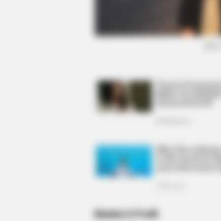
BRAINBERRIES
Macaulay Culkin's Own Version Of
New ‘Home Alone’
(foto
Biodata & Profil
BRAINBERRIES