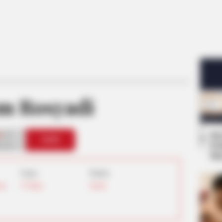
m Rosyadi
Se
0
VOTE
Pe
s love
Me
Umur:
Profesi:
mur
,
35 Tahun
Model