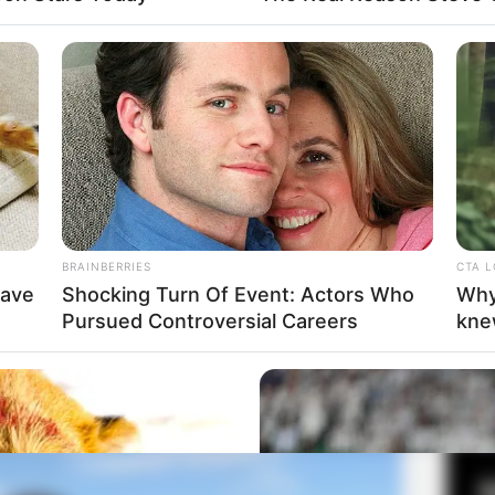
Mute
eo klip lagu Raisa berjudul
Bahasa Kalbu
yang dirilis
Fa
 Agnez Mo berjudul
F You Love Song
, yang dirilis pada 19
Di
Ng
a Irfita Karina Karamoy
BRAINBERRIES
CTA 
Have
Shocking Turn Of Event: Actors Who
Why
Pursued Controversial Careers
kne
10
Ma
Ba