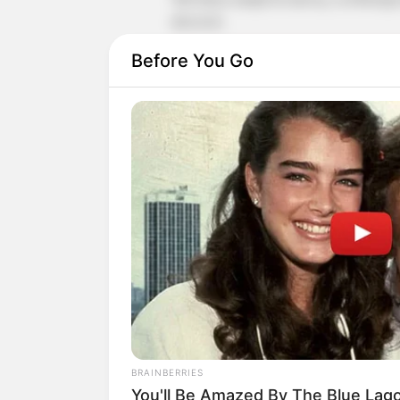
aksesoris.
Before You Go
Selain itu, ia tercatat pernah menjadi 
BRAINBERRIES
You'll Be Amazed By The Blue Lag
Sampai sata ini, ia bergabung dengan a