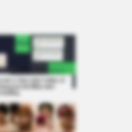
rem! 9 Chat Ojek Online &
langgan Ini Bikin Auto
rinding