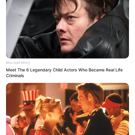
Tampil Lebih Modern, 7 Potret
Hasil Renovasi Rumah Berusia
90 Tahun
BRAINBERRIES
Meet The 6 Legendary Child Actors Who Became Real Life
Criminals