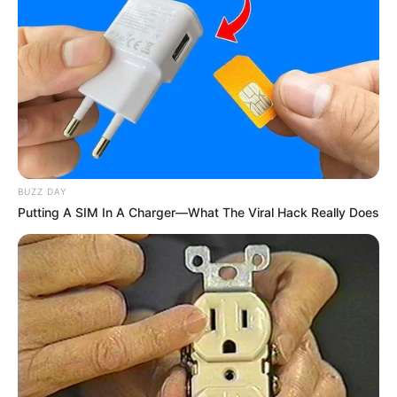
Biodata & Profil
Nama Lengkap: Adam Farrel Xavier
Nama Panggung: Adam Farrel
Nama Panggilan: –
Tempat, Tanggal Lahir: Jakarta, Indonesia, 14 Januari 2004
Kewarganegaraan: Indonesia
BUZZ DAY
Agama: Islam
Putting A SIM In A Charger—What The Viral Hack Really Does
Profesi: Aktor, Model
Hobi: Bermain Game Online
Facebook: –
X: –
Threads:
@adam_farrel
Instagram:
@adam_farrel