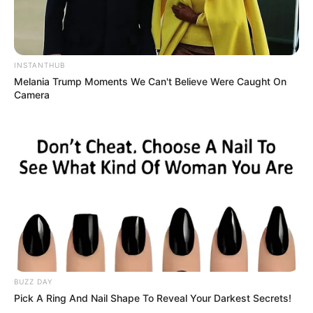
Wanita Perindu Surga
(ANTV | 2017), sebagai Yudi
Anak Masjid
(SCTV | 2017), sebagai Alfa
Pandu
(ANTV | 2016—2017), sebagai Pandu/Rio
INSTANTHUB
Melania Trump Moments We Can't Believe Were Caught On
Super Puber
(SCTV | 2016), sebagai Papang
Camera
Om Jin dan Jun
(MNCTV | 2015—2016), sebagai Arjuna
Aku Gak Takut
(MNCTV | 2015), sebagai Dimas
Entong Santri Cilik
(MCNTV | 2015), sebagai Wowo
Catatan Hati Seorang Istri
(RCTI | 2014), sebagai Delon
Gajah Mada
(MNCTV | 2013), sebagai Kebo Ireng
Si Alif
(MNCTV | 2012—2013), sebagai Aray
Cinta Mutiara
(SCTV | 2007)
BUZZ DAY
Web Series
Pick A Ring And Nail Shape To Reveal Your Darkest Secrets!