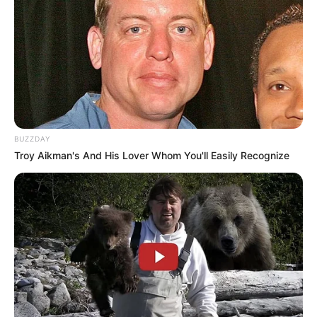
Bikin Ngakak, 10 Potret
Cosplay Murah Pakai Bahan
Seadanya
BUZZDAY
Troy Aikman's And His Lover Whom You'll Easily Recognize
Anti Mainstream, 10 Cara
Membawa Barang Belanjaan
Versi Warga Thailand