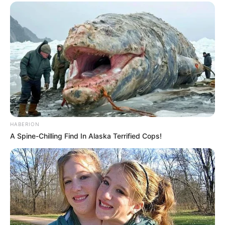
My Sexy Pretty Daddy
(-), sebagai
Pertaruhan the Series 2
(Vidio | 2023), sebagai Bob
CinLock – Love, Camera, Action!
(Vision+ | 2023), sebagai
Ance
Bad Boys vs Crazy Girls
(Viu | 2022, 2023), sebagai Angga
Calvins
Antares Season 2
(WeTV, iFlix | 2022), sebagai Finno Alfian
Antares
(WeTV, iFlix | 2021), sebagai Finno Alfian
HABERION
A Spine-Chilling Find In Alaska Terrified Cops!
FTV
Babysitterku Barbie
(2012)
Janji Jono
(2012)
Jangan Menangis Anakku
(2012)
Peri Gigi
(2012)