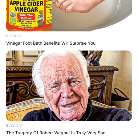
kekayaannya berasal dari kariernya sebagai aktor dan model.
BUZZDAY
Vinegar Foot Bath Benefits Will Surprise You
BUZZ DAY
The Tragedy Of Robert Wagner Is Truly Very Sad
Kontroversi