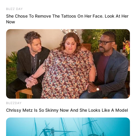
Kewarganegaraannya adalah Indonesia.
BUZZ DAY
TAGS
ADAM FARREL
AKTOR
MODEL
SELEBRITI INDONESIA
She Chose To Remove The Tattoos On Her Face. Look At Her
Now
BUZZDAY
Chrissy Metz Is So Skinny Now And She Looks Like A Model