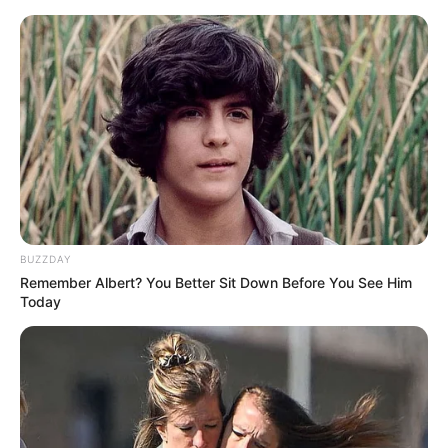
HOME
INSPIRASI
STYLE
FILM &
NGAKAK
QUOTES
HYPE
MORE
SERIES
BUZZDAY
Remember Albert? You Better Sit Down Before You See Him
Today