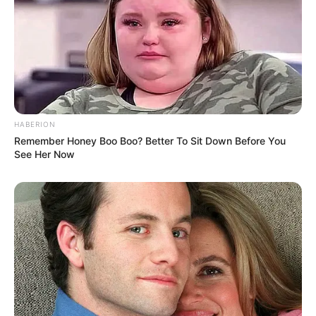
Fail! 10 Potret Makanan Gagal
Dimasak yang Bikin Kamu
Nggak Selera
HABERION
Remember Honey Boo Boo? Better To Sit Down Before You
See Her Now
10 Pose Manekin Anti
Mainstream yang Konyol
Banget