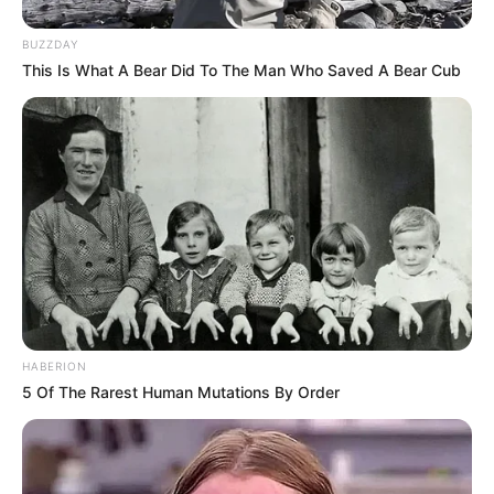
BUZZDAY
This Is What A Bear Did To The Man Who Saved A Bear Cub
Langka Banget! 10 Pose Lucu
Katak yang Bikin Ketawa
Gemes
HABERION
Ambyar! 10 Kalimat Baper
5 Of The Rarest Human Mutations By Order
Pakai Bahasa Jawa Ini Bikin
Galau Abis