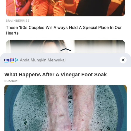
BRAINBERRIES
These '90s Couples Will Always Hold A Special Place In Our
Hearts
Before You Go
PRIVACY POLICY
DISCLAIMER
HUBUNGI KAMI
IKLAN
BRAINBERRIES
These 9 Actresses Will Make You Rethink Good And Evil!