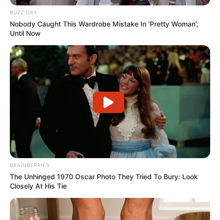
BUZZ DAY
Nobody Caught This Wardrobe Mistake In 'Pretty Woman',
Beby Tsabina
Salshabilla Adriani
Until Now
TULIS KOMENTAR
Alamat email Anda tidak akan dipublikasikan.
Ruas yang wajib ditandai
*
BRAINBERRIES
The Unhinged 1970 Oscar Photo They Tried To Bury: Look
Closely At His Tie