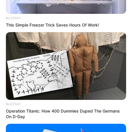
BUZZDAY
This Simple Freezer Trick Saves Hours Of Work!
BUZZDAY
Operation Titanic: How 400 Dummies Duped The Germans
On D-Day
(foto: instagram/adam_farrel)