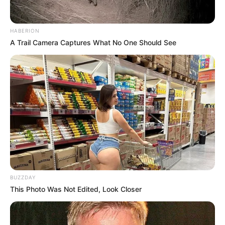
HABERION
A Trail Camera Captures What No One Should See
Serem! 9 Chat Ojek Online &
Pelanggan Ini Bikin Auto
BUZZDAY
Merinding
This Photo Was Not Edited, Look Closer