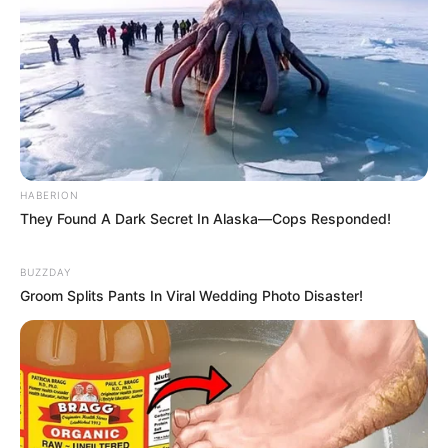
Pendidikan
–
Keluarga
Ayah: –
Ibu: Atikah Lutviati
HABERION
They Found A Dark Secret In Alaska—Cops Responded!
Saudara Laki-laki: –
Saudara Perempuan: –
BUZZDAY
Groom Splits Pants In Viral Wedding Photo Disaster!
Pacar
–
Kekayaan
Tidak diketahui pasti berapa total kekayaan Adam Farrel,