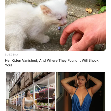
0
VOTE
fans love
Tanggal Lahir:
Tempat Lahir:
14 Januari
2004
Jakarta
,
Indonesia
Umur:
Profesi:
22 Tahun
Aktor
,
Model
BUZZ DAY
Her Kitten Vanished, And Where They Found It Will Shock
You!
Edit
Adam Farrel adalah seorang aktor dan model yang berasal dari
Jakarta, Indonesia.
Namanya dikenal lewat akting di film
Orang Kaya Baru
(2019),
Cinta Bete
(2021). Selain film, ia juga membintangi sinetron
Om