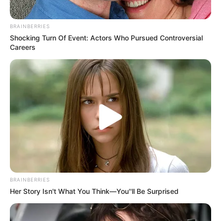
BRAINBERRIES
Shocking Turn Of Event: Actors Who Pursued Controversial
Careers
8 Kata Lucu Seputar Malam
Minggu ala Jomblo yang Bikin
Ngenes
BRAINBERRIES
10 Desain Kanopi Tempat
Her Story Isn't What You Think—You''ll Be Surprised
Tidur, Serasa Beristirahat di
Kamar Raja