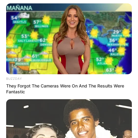
Baca juga:
Mayoritas di Asia, Ini 10 Gunung Tertinggi di
Dunia Paling Sering Didaki
1. Sushi modern muncul di pertengahan tahun 1800–
an
BUZZDAY
They Forgot The Cameras Were On And The Results Were
Fantastic