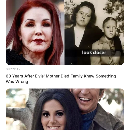
BUZZDAY
60 Years After Elvis' Mother Died Family Knew Something
Was Wrong
Serem! 9 Chat Ojek Online &
Pelanggan Ini Bikin Auto
Merinding