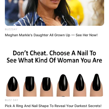
Khas Jepang yang Asalnya
Bukan dari Jepang
Penulis:
amyfia
|
25 Juni 2022
BUZZDAY
Meghan Markle's Daughter All Grown Up — See Her Now!
Bagi kamu yang penyuka makanan Jepang pasti sudah tidak asing
lagi dengan yang namanya sushi. Sushi identic dengan nasi yang
digulung bersama lembaran rumput laut dan berbagai isian di
dalamnya seperti crabstick, mentimun, telur dadar, wortel.
Warna–warni dari sushi semakin menggoda untuk disantap. Di
Indonesia sendiri sushi sudah dimodifikasi dengan cita rasa khas
nusantara agar semakin cocok dengan lidah orang Indonesia.
Namun, tahukah kamu ternyata ada fakta sushi yang belum
BUZZ DAY
banyak orang tahu. Berikut ulasan 7 fakta menarik seputar sushi.
Pick A Ring And Nail Shape To Reveal Your Darkest Secrets!