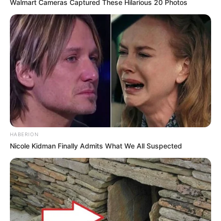
Walmart Cameras Captured These Hilarious 20 Photos
8 Kata Lucu Seputar Malam
Minggu ala Jomblo yang Bikin
Ngenes
HABERION
Nicole Kidman Finally Admits What We All Suspected
10 Desain Kanopi Tempat
Tidur, Serasa Beristirahat di
Kamar Raja