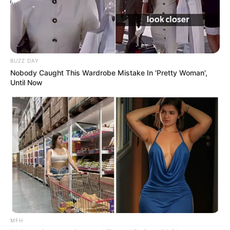
Fail! 10 Potret Makanan Gagal
BUZZ DAY
Dimasak yang Bikin Kamu
Nobody Caught This Wardrobe Mistake In 'Pretty Woman',
Nggak Selera
Until Now
10 Pose Manekin Anti
Mainstream yang Konyol
Banget
MFH