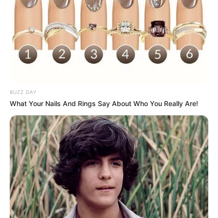
BUZZ DAY
What Your Nails And Rings Say About Who You Really Are!
(foto: instagram/shingu_heart_of_kumano)
Sushi tertua yang bernama Narezushi terbuat dari ikan yang
difermentasi dan diisi dengan nasi cuka memiliki rasa yang sangat