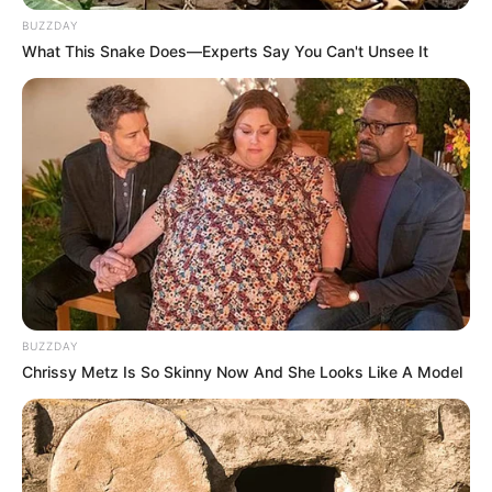
BUZZDAY
What This Snake Does—Experts Say You Can't Unsee It
Hasilnya, sajian sushi buatan Yohei terbukti sangat popular. Setiap
harinya ada kerumuman orang yang datang dan pergi melewati
Mute
sungai Sumida untuk menikmati sushi buatan Yohei. Sushi
tersebut kemudian dikenal dengan nama Nigiri
2. Wasabi dimakan bersama sushi untuk membunuh
bakteri dan parasit pada ikan
BUZZDAY
Chrissy Metz Is So Skinny Now And She Looks Like A Model