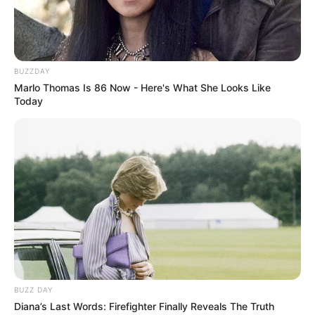
Bikin Ngakak, 10 Potret
BUZZDAY
Cosplay Murah Pakai Bahan
Marlo Thomas Is 86 Now - Here's What She Looks Like
Seadanya
Today
Anti Mainstream, 10 Cara
Membawa Barang Belanjaan
Versi Warga Thailand
BUZZ DAY
Diana’s Last Words: Firefighter Finally Reveals The Truth