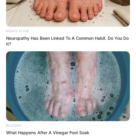
NERVE FLOW
Neuropathy Has Been Linked To A Common Habit. Do You Do
It?
BUZZDAY
What Happens After A Vinegar Foot Soak