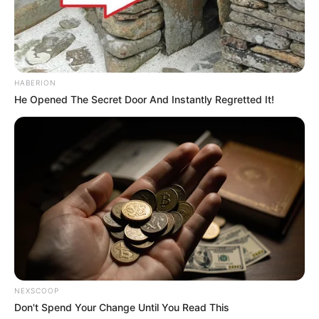
HABERION
He Opened The Secret Door And Instantly Regretted It!
Tampil Lebih Modern, 7 Potret
Hasil Renovasi Rumah Berusia
90 Tahun
NEXSCOOP
Don't Spend Your Change Until You Read This