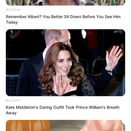
khas seperti keju biru (blue cheese). Sushi ini memiliki bau yang
BUZZDAY
sangat tajam dan menyengat. Berani mencicipinya?
Remember Albert? You Better Sit Down Before You See Him
Today
Baca juga:
Tak Hanya Lezat, Ini 8 Fakta Ramen yang Wajib
Kamu Tahu
5. Sushi sebenarnya berasal dari luar jepang
BUZZDAY
Kate Middleton's Daring Outfit Took Prince William's Breath
Away