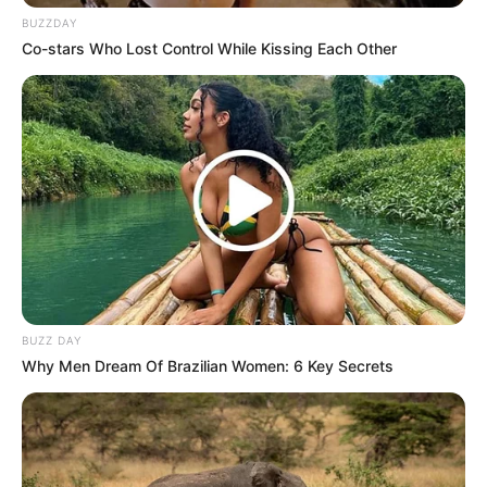
Memang rasa wasabi agak tajam namun mengingat khasiatnya
BUZZDAY
yang sangat besar, kamu harus selalu menyertakan wasabi setiap
Co-stars Who Lost Control While Kissing Each Other
makan sashimi, ya
3. Makizushi tidak selalu digulung dalam rumput
laut
BUZZ DAY
Why Men Dream Of Brazilian Women: 6 Key Secrets