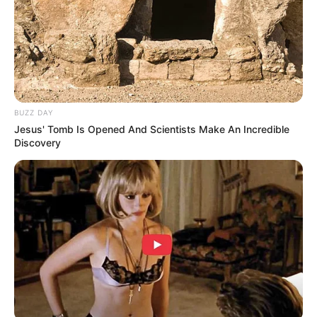
BUZZ DAY
Jesus' Tomb Is Opened And Scientists Make An Incredible
Discovery
(foto: instagram/sstaken1617)
Wasabi merupakan saus yang berasal dari akar tanaman
Wasabia
japonica
dari Jepang, Tanaman ini memiliki kekuatan antimikroba
alami yang dapat membunuh mikroba dan parasite potensial dalam
makanan laut yang mentah.