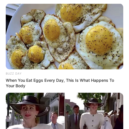
Langka Banget! 10 Pose Lucu
Katak yang Bikin Ketawa
Gemes
BUZZ DAY
When You Eat Eggs Every Day, This Is What Happens To
Your Body
Ambyar! 10 Kalimat Baper
Pakai Bahasa Jawa Ini Bikin
Galau Abis