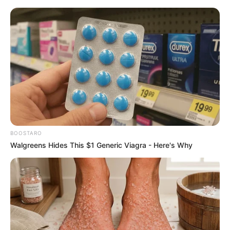
HOME
INSPIRASI
STYLE
FILM &
NGAKAK
QUOTES
HYPE
MORE
SERIES
BOOSTARO
Walgreens Hides This $1 Generic Viagra - Here's Why