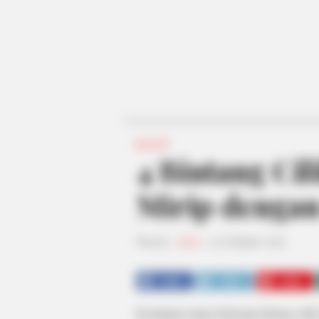
KPOP
4 Bintang Cil
Mirip dengan
Penulis:
ratna
|
23 Oktober 2020
SHARE
TWEET
SHARE
Kemiripan antara beberapa bintang cil