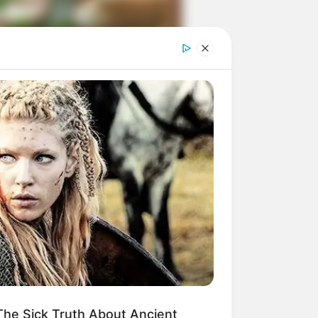
ngka Banget! 10 Pose Lucu
tak yang Bikin Ketawa
mes
byar! 10 Kalimat Baper
kai Bahasa Jawa Ini Bikin
lau Abis
he Sick Truth About Ancient