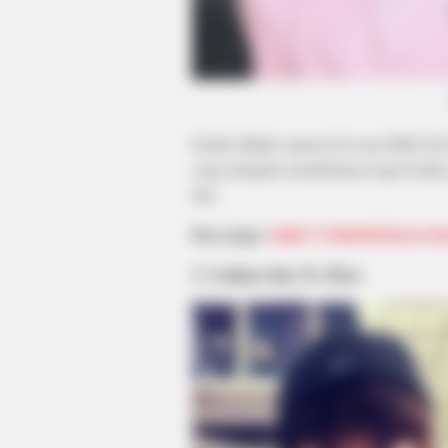
BRAINBERRIES
These '90s Couples Will Always Ho
A Special Place In Our Hearts
Ketika Minho muncul di acara KBS
Hel
yang mungkin membuatnya kaget ketika m
lain.
Baca juga:
Salut! 5 Selebriti Korea
3. Luhan dan Ye Ziyu
BRAINBERRIES