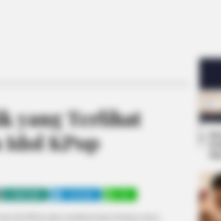
ik yang Terlihat
Se
 Idol KPop
Pe
Me
WHATSAPP
TELEGRAM
LINE
ik dan idol KPop akan membuat kamu bertanya-tanya