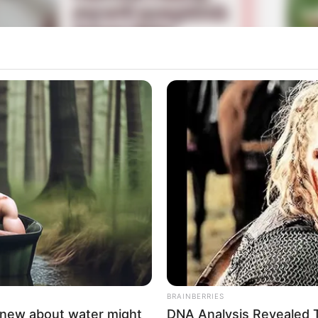
La
Ka
Ge
Mute
Am
Pa
Ga
BRAINBERRIES
knew about water might
DNA Analysis Revealed T