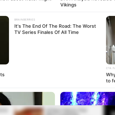
Vikings
BRAINBERRIES
Fa
(foto: kpopmap)
It's The End Of The Road: The Worst
Di
TV Series Finales Of All Time
Ng
ng sama yaitu YG Entertainment. Banyak penggemar
 karena mereka berdua terlihat mirip dan memiliki aura
 yang kaya.
CTA F
cts
Why 
to f
10
Ma
Ba