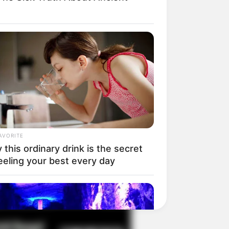
il! 10 Potret Makanan Gagal
masak yang Bikin Kamu
gak Selera
AVORITE
this ordinary drink is the secret
eeling your best every day
 Pose Manekin Anti
instream yang Konyol
nget