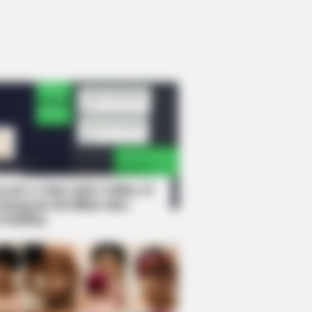
rem! 9 Chat Ojek Online &
langgan Ini Bikin Auto
rinding