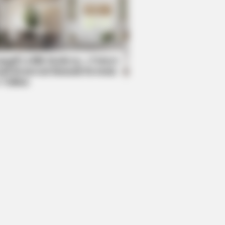
BERRIES
pes Hollywood Invented That Have
hing To Do With Reality
mpil Lebih Modern, 7 Potret
sil Renovasi Rumah Berusia
 Tahun
 And With Others? Find Out