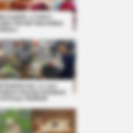
kin Ngakak, 10 Potret
splay Murah Pakai Bahan
adanya
ti Mainstream, 10 Cara
mbawa Barang Belanjaan
rsi Warga Thailand