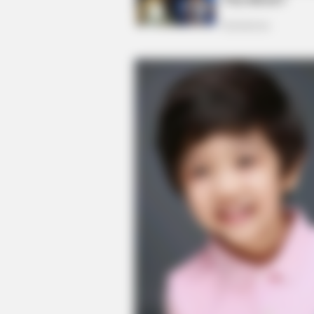
BRAINBERRIES
How Did They Get Gina Carano To T