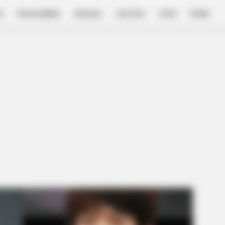
E
FILM & SERIES
NGAKAK
QUOTES
HYPE
MORE