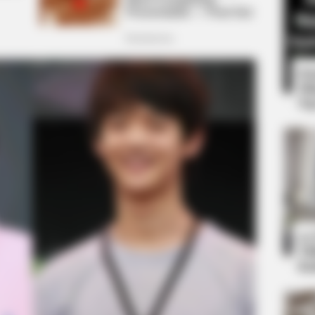
8 
Mi
Ng
BRAINBERRIES
ake It All Back?
17 Astonishingly Beauti
10
Ti
Ka