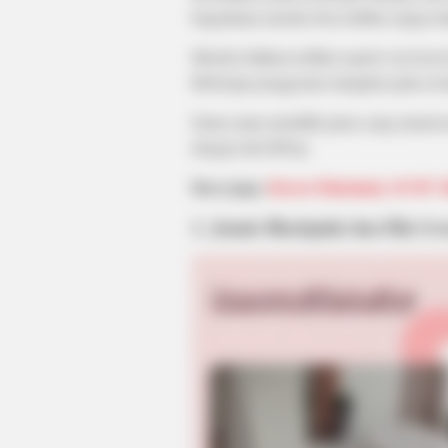
bagaimana mereka bisa terlihat sangat mi
Mereka bahkan terlihat seperti versi kec
Beberapa penggemar mungkin pada awalny
Sama-sama memiliki paras yang menawan,
dengan idol KPop.
Baca juga:
Keren Maksimal, 10 MV 
1. Jennie Blackpink dan Ella Gr