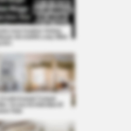
Kata Lucu Seputar Malam
nggu ala Jomblo yang Bikin
enes
ful Cave Churches
 Desain Kanopi Tempat
dur, Serasa Beristirahat di
mar Raja