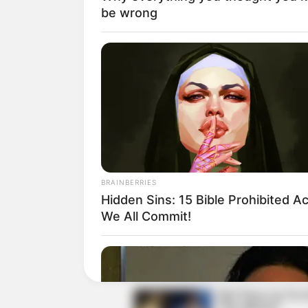
be wrong
Kedua bintang ini berada di agensi ya
menjulukinya “adik perempuanya Jennie”
yang “mahal” serta terlihat seperti gadis
2. Minho SHINee dan Yoogeun
BRAINBERRIES
Hidden Sins: 15 Bible Prohibited A
We All Commit!