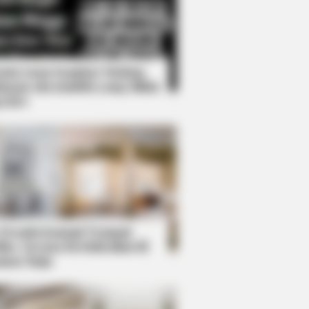
Kata Lucu Seputar Malam
nggu ala Jomblo yang Bikin
enes
lebrity Farewells
 Desain Kanopi Tempat
dur, Serasa Beristirahat di
mar Raja