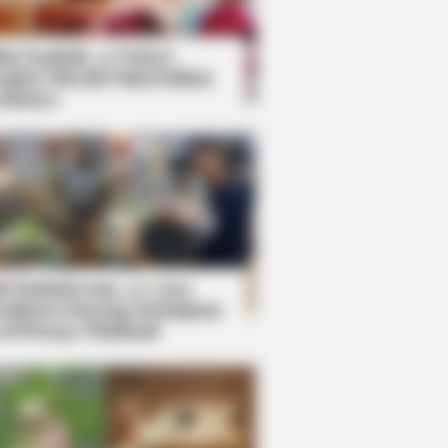
kin Ngakak, 10 Potret
splay Murah Pakai Bahan
adanya
ti Mainstream, 10 Cara
mbawa Barang Belanjaan
rsi Warga Thailand