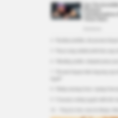
BRAINBERRIES
You'll Be Amazed By The Blue Lag
Stars Today
4. “Kasihan jodohku, dia pacaran denga
5. “Pacar orang adalah jodoh kita yang t
6. “Mending jomblo, daripada punya pac
7. “Pacaran bangun tidur langsung ngec
nggak”
8. “Hidup memang berat. Apalagi buat pa
9. “Cuacanya sedang nggak stabil nih, k
BRAINBERRIES
10. . “Pergi ke Solo, terus ke Belgia. M
The Rarest And Most Valuable Car