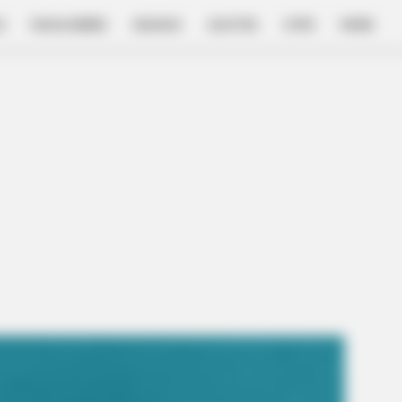
E
FILM & SERIES
NGAKAK
QUOTES
HYPE
MORE