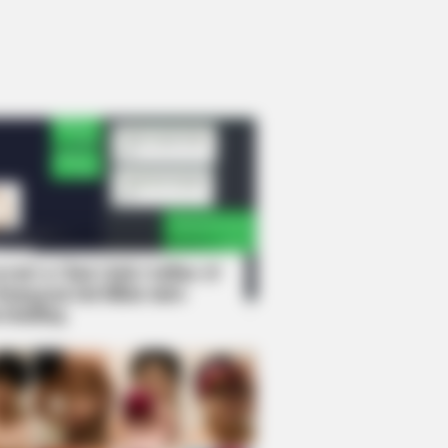
rem! 9 Chat Ojek Online &
langgan Ini Bikin Auto
rinding