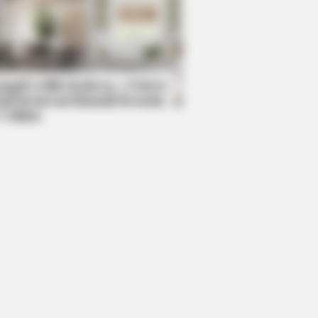
BERRIES
Story Isn't What You Think—You''ll
Surprised
mpil Lebih Modern, 7 Potret
sil Renovasi Rumah Berusia
 Tahun
t Notice You? Think Again