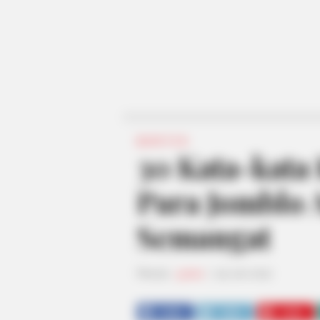
QUOTES
30 Kata-kata
Para Jomblo 
Semangat
Penulis:
gisela
|
29 Juni 2022
SHARE
TWEET
SHARE