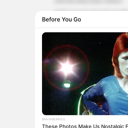
jodoh akan datang dengan sendirinya.
Jomblo juga jangan jadi sosok yang tid
Before You Go
bermimpi besar.
Artinya jangan mencari jodoh yang terla
dunia luar.
Padahal tidak semua orang sempurna. Ar
saja jika ingin mencari jodoh.
Tidak hanya melihat bahwa tak selaman
bahwa dirimu adalah sosok yang berhar
BRAINBERRIES
These Photos Make Us Nostalgic F