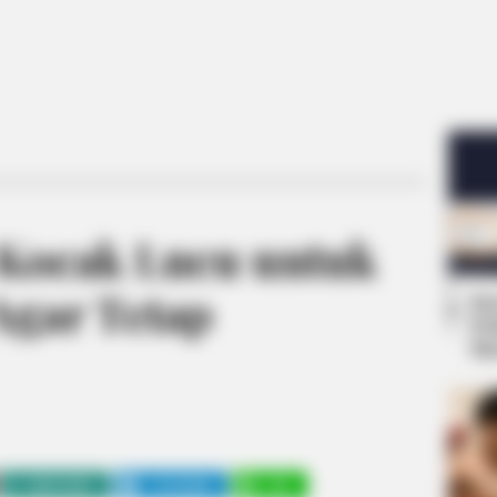
 Kocak Lucu untuk
Agar Tetap
Se
Pe
Me
WHATSAPP
TELEGRAM
LINE