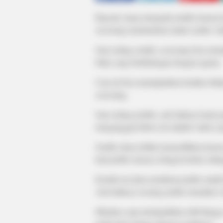
Banyak orang mengejek jomblo karena ke
seseorang memutuskan untuk sendiri. Sa
Saat sedang sendiri, seseorang bisa me
buku yang berhubungan dengan agama.
Cara ini bisa meningkatkan kualitas hi
seseorang.
Saat sedang jomblo, ada baiknya kamu 
menganggap bahwa ini adalah waktu yang
Jomblo akan terlihat menyedihkan karen
kali jomblo merasa sebagai korban sehi
Kondisi ini akan membuat jomblo malah 
Ada baiknya seoarng jomblo memakai wa
Misalnya saja meningaktkan skill hingga