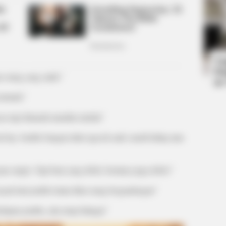
BRAINBERRIES
BRAIN
oon
Disney’s Live-Action Simba Was Based
Her 
On The Cutest Lion Cub Ever
Be 
Ta
Ha
n orang yang salah.”
90
ertunda”
ar tapi dimarah-marahin melulu”
ek hp. Jomblo bangun tidur ngecek nadi, masih hidup atau
ra single. Tapi buat yang dobel, beratnya juga dobel.”
ayak hati jomblo kalau lihat orang bergandengan”
BRAINBERRIES
eskipun jomblo, aku tetap bahagia”
d In The Whole World
Think Your Crush Doesn'