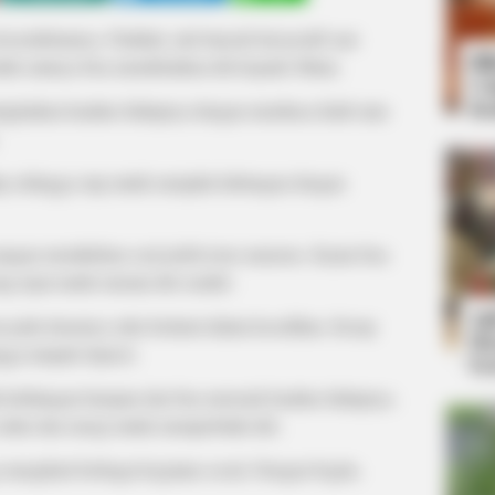
sendiriannya. Padahal, ada banyak hal positif saat
Bi
lah satunya bisa mendekatkan diri kepada Tuhan.
Co
Se
ningkatkan kualitas hidupnya dengan membaca kitab atau
dup sehingga siap untuk menjalin hubungan dengan
jangan memikirkan soal jodoh terus menerus. Kamu bisa
 tepat untuk menata diri sendiri.
An
a pada dasarnya suka berlarut dalam kesedihan. Kerap
Me
ngga tampak depresi.
Ve
kehilangan harapan dan bisa merusak kualitas hidupnya.
ktu dan energi untuk memperbaiki diri.
 mengikuti berbagai kegiatan social. Dengan begitu,