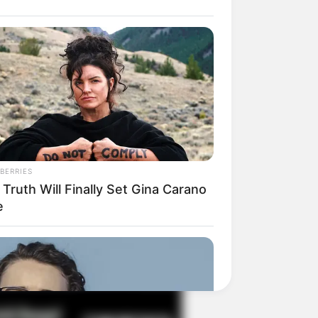
il! 10 Potret Makanan Gagal
masak yang Bikin Kamu
gak Selera
BERRIES
Truth Will Finally Set Gina Carano
e
 Pose Manekin Anti
instream yang Konyol
nget