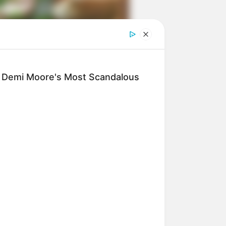
ngka Banget! 10 Pose Lucu
tak yang Bikin Ketawa
mes
: Demi Moore's Most Scandalous
byar! 10 Kalimat Baper
kai Bahasa Jawa Ini Bikin
lau Abis