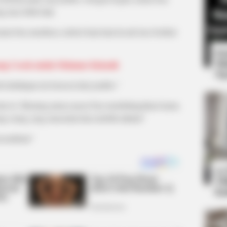
g luar lebih baik.
amu bisa membaca sederet kata-kata kocak lucu berikut
8 
Mi
ang Cocok untuk Melamar Kekasih
Ng
b kehidupan itu berawal dari jomblo.”
BRAINBERRIES
h dan iri. Memang punya pacar bisa membahagiakan kamu,
ernight
2025’s Most Impactful Ce
-orang yang mencintai kita terlebih dahulu”
esendirian”
10
Ti
Ka