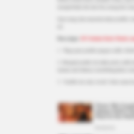
memperbaiki diri dan bisa mengenal oran
Saat orang lain menertawakan jomblo, k
ini.
Baca juga:
20 Untaian Kata Manis y
1. “Bagi para jomblo jangan sedih, Seba
BRAINBERRIES
2. Menjadi jomblo itu tidak perlu sedi
Olena Zelenska's Life Changed Ov
namun ada baiknya membahagiakan orang
3. “Jomblo itu setia, loooh. Setia sama k