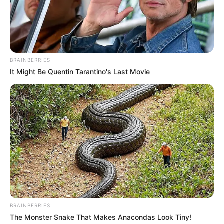
Film Indonesia yang Menyayat
Hati
Penulis:
gisela
|
26 Juni 2022
BRAINBERRIES
It Might Be Quentin Tarantino's Last Movie
Perasaan galau akan menyebabkan hati ini terasa tidak nyaman
dan diselimuti ketakutan. Biasanya rasa galau disebabkan oleh
masalah cinta yang dialam seseorang, misalnya cinta bertepuk
sebelah tangan, putus hubungan atau masalah lainnya.
Pada dasarnya tidak semua manusia tegar menghadapi rasa galau
ini. Tapi, kamu harus tahu bahwa galau harus dihadapi dan
dilawan.
Ada beberapa cara yang bisa dilakukan untuk mengatasi perasaan
BRAINBERRIES
sedih dan menyayat hati ini. Ingat bahwa hidup harus terus
The Monster Snake That Makes Anacondas Look Tiny!