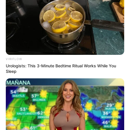
10 Pose Manekin Anti
Mainstream yang Konyol
Banget
VIRIFLOW
Urologists: This 3-Minute Bedtime Ritual Works While You
Sleep
8 Kata Lucu Seputar Malam
Minggu ala Jomblo yang Bikin
Ngenes