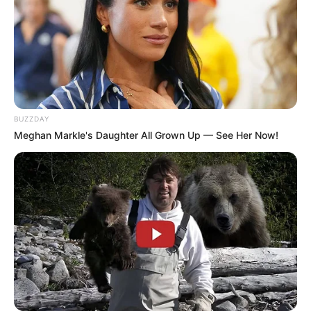
kata ini akan membantu kamu dalam melewati masa-masa galau
dan membuatmu bersemangat kembali.
TAGS
KATA GALAU
KUTIPAN FILM
QUOTES
BUZZDAY
Meghan Markle's Daughter All Grown Up — See Her Now!