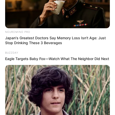
Anti Mainstream, 10 Cara
Membawa Barang Belanjaan
Versi Warga Thailand
NEUROMIND PRO
Japan's Greatest Doctors Say Memory Loss Isn't Age: Just
Stop Drinking These 3 Beverages
BUZZDAY
Eagle Targets Baby Fox—Watch What The Neighbor Did Next
Langka Banget! 10 Pose Lucu
Katak yang Bikin Ketawa
Gemes