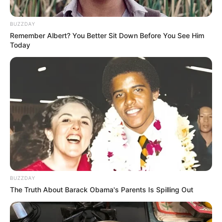
BUZZDAY
Ambyar! 10 Kalimat Baper
Remember Albert? You Better Sit Down Before You See Him
Pakai Bahasa Jawa Ini Bikin
Today
Galau Abis
Fail! 10 Potret Makanan Gagal
Dimasak yang Bikin Kamu
Nggak Selera
BUZZDAY
The Truth About Barack Obama's Parents Is Spilling Out