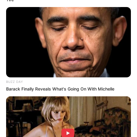
Perubahan
53 Kata-Kata Menyambut
57 Kata-Kata Menyambut
Bulan Juli, Semangat
Bulan Juni, Spesial Bisa
Hadapi Hari!
jadi Motivasi
BUZZ DAY
Barack Finally Reveals What's Going On With Michelle