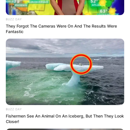
BUZZ DAY
They Forgot The Cameras Were On And The Results Were
10 Desain Kanopi Tempat
Fantastic
Tidur, Serasa Beristirahat di
Kamar Raja
Tampil Lebih Modern, 7 Potret
Hasil Renovasi Rumah Berusia
90 Tahun
BUZZ DAY
Fishermen See An Animal On An Iceberg, But Then They Look
Closer!