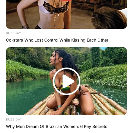
BUZZDAY
Co-stars Who Lost Control While Kissing Each Other
BUZZ DAY
Why Men Dream Of Brazilian Women: 6 Key Secrets