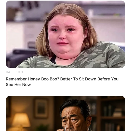
Serem! 9 Chat Ojek Online &
Pelanggan Ini Bikin Auto
Merinding
HABERION
Bikin Ngakak, 10 Potret
Remember Honey Boo Boo? Better To Sit Down Before You
See Her Now
Cosplay Murah Pakai Bahan
Seadanya