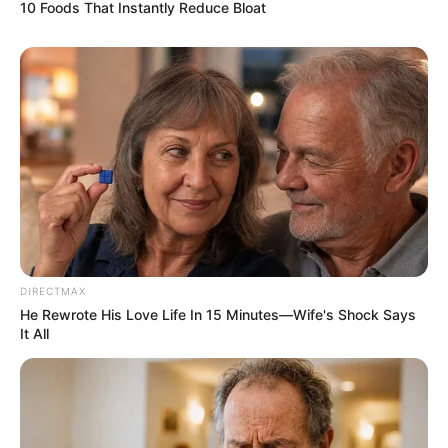
10 Foods That Instantly Reduce Bloat
10. “Cinta mengajarkan kita ketika pergi lalu kembali lagi, semua
akan terasa berbeda. Tidak seperti yang pertama kita rasakan.” –
Koala Kumal
Baca juga:
30 Kata Penyemangat Bung Karno yang Paling
Terkenal
DIRECTMAX
He Rewrote His Love Life In 15 Minutes—Wife's Shock Says
It All