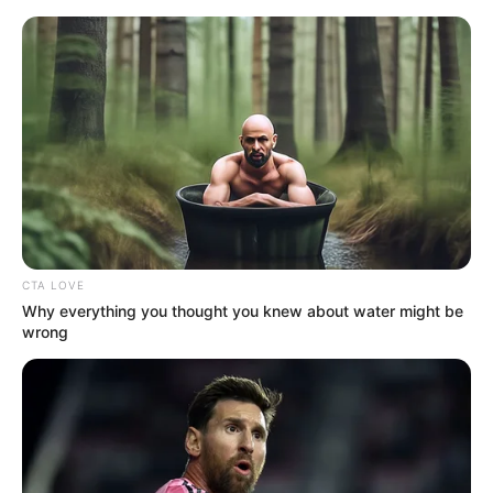
HOME
INSPIRASI
STYLE
FILM &
NGAKAK
QUOTES
HYPE
MORE
SERIES
CTA LOVE
Why everything you thought you knew about water might be
wrong