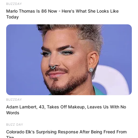
BUZZDAY
Marlo Thomas Is 86 Now - Here's What She Looks Like
Today
57 Kata-Kata Menyambut
50 Kata-Kata Bulan Maret
Tahun Baru, Semangat
yang Penuh Makna dan
Baru
Motivasi
BUZZDAY
Adam Lambert, 43, Takes Off Makeup, Leaves Us With No
Words
53 Kata-Kata Menyambut
51 Kata-Kata Menyambut
BUZZ DAY
Bulan April, Bukan April
Agustus, Bulan
Colorado Elk's Surprising Response After Being Freed From
Mop Lho!
Kemerdekaan untuk
Tire