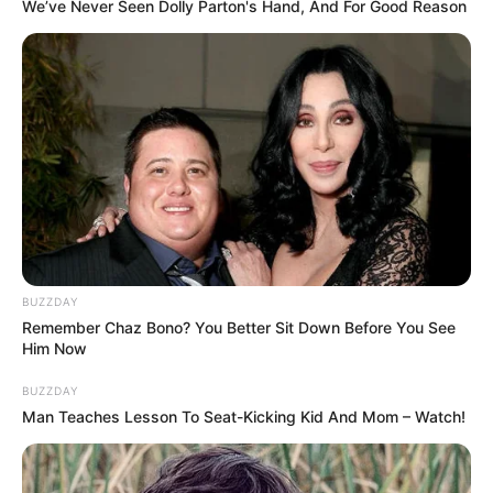
berbentuk ubur-ubur.
We’ve Never Seen Dolly Parton's Hand, And For Good Reason
Hal ini lantas membuat taman mereka memiliki nuansa akuarium.
Bagi kamu yang tertarik menghias kebun pribadimu dengan
sukulen, yuk simak potretnya di bahwa ini. Siapa tahu jadi
inspirasi!
Baca juga:
Bikin Ngiler! 10 Kue Unik Padukan Seni Klasik
dan Budaya Pop
1. Dengan warnanya yang bermacam-macam,
membuat tamanmu kelihatan berkelas
BUZZDAY
Baca selengkapnya
Remember Chaz Bono? You Better Sit Down Before You See
arrow_forward_ios
Him Now
BUZZDAY
Man Teaches Lesson To Seat-Kicking Kid And Mom – Watch!