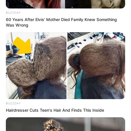
Seadanya
BUZZDAY
60 Years After Elvis' Mother Died Family Knew Something
Was Wrong
Anti Mainstream, 10 Cara
Membawa Barang Belanjaan
Versi Warga Thailand
BUZZDAY
Hairdresser Cuts Teen's Hair And Finds This Inside
Langka Banget! 10 Pose Lucu
Katak yang Bikin Ketawa