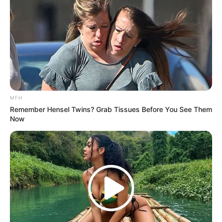
Gemes
MFH
Ambyar! 10 Kalimat Baper
Remember Hensel Twins? Grab Tissues Before You See Them
Pakai Bahasa Jawa Ini Bikin
Now
Galau Abis
Fail! 10 Potret Makanan Gagal