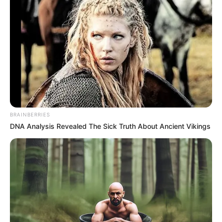
(foto: instagram/emtdesign)
7. Sukulen dua warna boleh juga ya
BRAINBERRIES
DNA Analysis Revealed The Sick Truth About Ancient Vikings