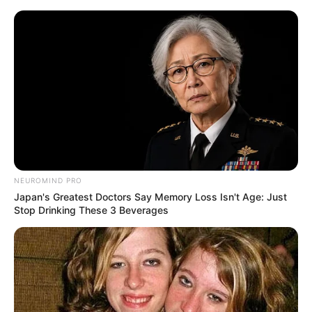
HOME
INSPIRASI
STYLE
FILM &
NGAKAK
QUOTES
HYPE
MORE
SERIES
NEUROMIND PRO
Japan's Greatest Doctors Say Memory Loss Isn't Age: Just
Stop Drinking These 3 Beverages