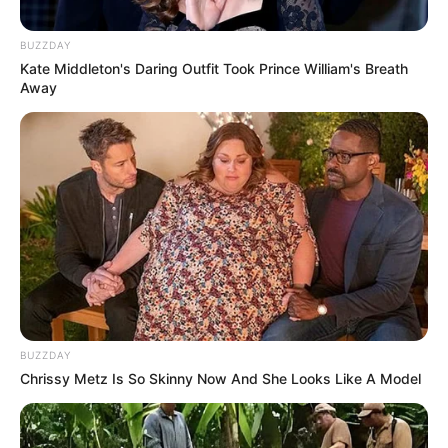
BUZZDAY
Kate Middleton's Daring Outfit Took Prince William's Breath
Away
BUZZDAY
Chrissy Metz Is So Skinny Now And She Looks Like A Model