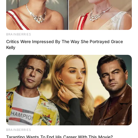
BRAINBERRIES
Critics Were Impressed By The Way She Portrayed Grace
Kelly
BRAINBERRIES
Tarantino Wants To End His Career With This Movie?