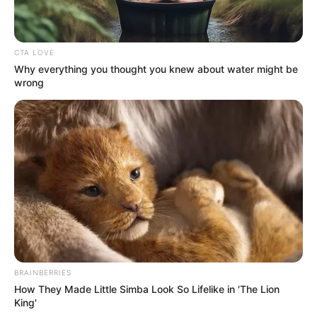
CTA LOVE
(foto: instagram/gillyjackson)
Why everything you thought you knew about water might be
wrong
8. Pasti akan indah jika kita menggantungnya di
depan rumah
BRAINBERRIES
How They Made Little Simba Look So Lifelike in 'The Lion
King'