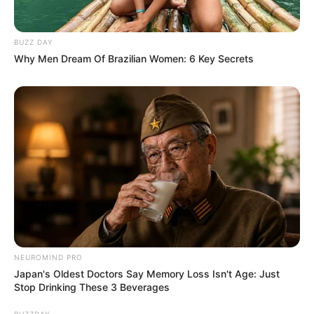
Dimasak yang Bikin Kamu
Nggak Selera
BUZZ DAY
Why Men Dream Of Brazilian Women: 6 Key Secrets
10 Pose Manekin Anti
Mainstream yang Konyol
Banget
NEUROMIND PRO
Japan's Oldest Doctors Say Memory Loss Isn't Age: Just
Stop Drinking These 3 Beverages
BUZZDAY