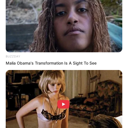
BUZZDAY
Malia Obama's Transformation Is A Sight To See
(foto: instagram/rileys_oasis)
3. Kamu juga bisa memodifikasi tempatnya sesuai
kreativitas ya