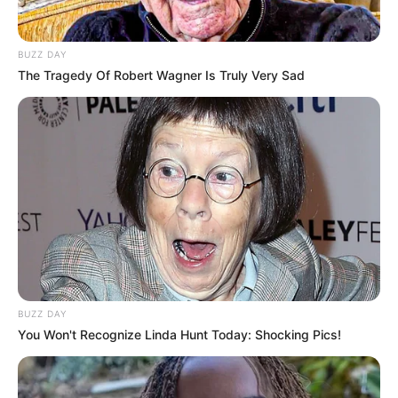
BUZZ DAY
The Tragedy Of Robert Wagner Is Truly Very Sad
(foto: instagram/greenmagardens)
2. Akarnya yang menjuntai jadi mirip seperti
binatang laut ubur-ubur
BUZZ DAY
You Won't Recognize Linda Hunt Today: Shocking Pics!