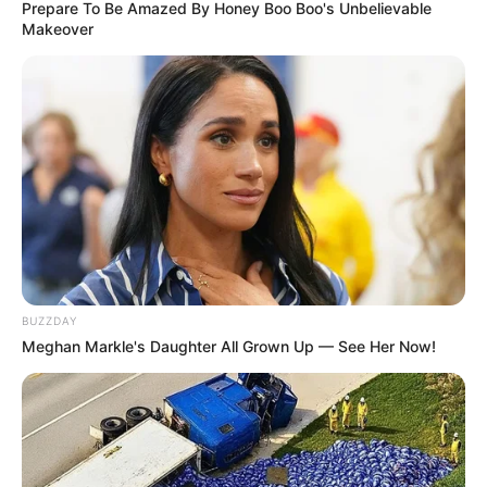
Prepare To Be Amazed By Honey Boo Boo's Unbelievable
Makeover
BUZZDAY
Meghan Markle's Daughter All Grown Up — See Her Now!
INSPIRASI
10 Sukulen Bentuk Ubur-Ubur