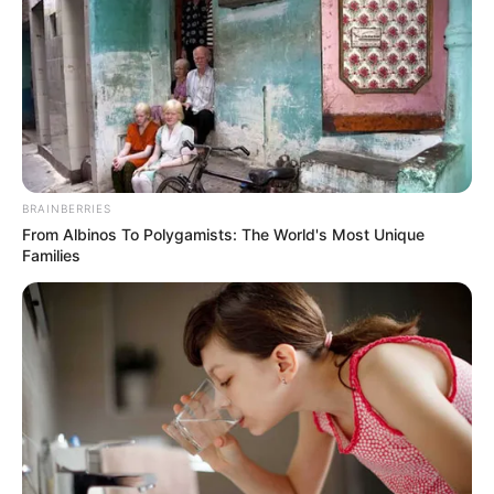
BRAINBERRIES
(foto: instagram/scholeash)
From Albinos To Polygamists: The World's Most Unique
Families
5. Tinggal menata rapi dan sukulen akan tumbuh
sendirinya