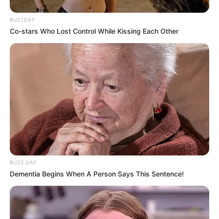
BUZZDAY
Co-stars Who Lost Control While Kissing Each Other
BUZZ DAY
Dementia Begins When A Person Says This Sentence!