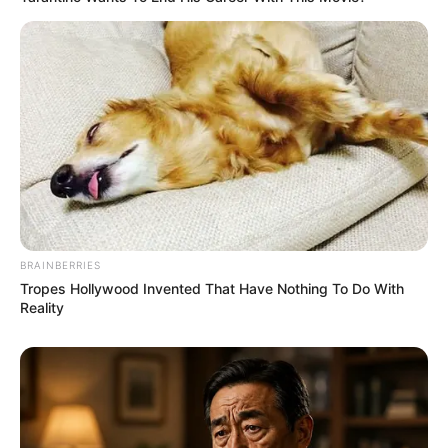
(foto: reddit/deepomnishlash)
10. Bagaiaman menurut kalian tentang tanaman
sukulen ini?
BRAINBERRIES
Tropes Hollywood Invented That Have Nothing To Do With
Reality