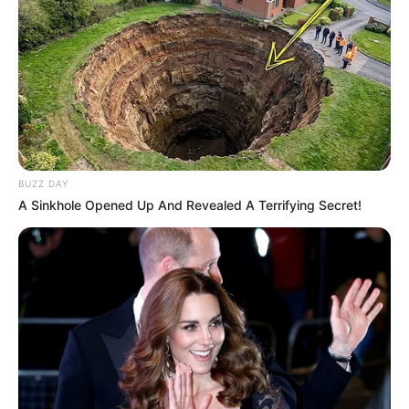
Cocok untuk Hadiah, 10
Uniknya Turritopsis
Kreasi Tanaman Kaktus &
dohrnii, Ubur-ubur Abadi
Sukulen Ini Sedap
yang Tidak Bisa Mati
Dipandang
BUZZ DAY
A Sinkhole Opened Up And Revealed A Terrifying Secret!
Bisa Jadi Dekorasi Cantik,
10 Desain Pot untuk
Sukulen