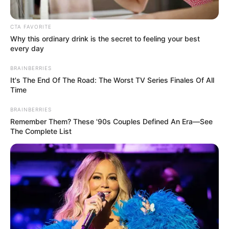
CTA FAVORITE
Why this ordinary drink is the secret to feeling your best
every day
BRAINBERRIES
It's The End Of The Road: The Worst TV Series Finales Of All
Time
BRAINBERRIES
Remember Them? These '90s Couples Defined An Era—See
The Complete List
(foto: instagram/wild_flower_seven)
6. Kamu juga bisa mencampurnya dengan tanaman
lain supaya lebih apik