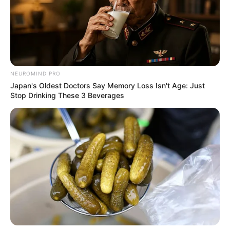
NEUROMIND PRO
Japan's Oldest Doctors Say Memory Loss Isn't Age: Just
Stop Drinking These 3 Beverages
(foto: instagram/succulentjoy)
Baca juga:
Membunuh Jutaan Orang, Ini 10 Wabah Virus
Mematikan yang Pernah Ada di Dunia
Setelah melihat desain sukulen versi ubur-ubur di atas, apakah
kamu sudah mendapat inspirasi tanaman apa yang akan menghiasi
tamanmu selanjutnya?
TAGS
SUKULEN
UBUR-UBUR