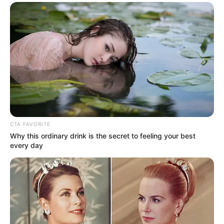
CTA FAVORITE
Why this ordinary drink is the secret to feeling your best
(foto: instagram/lunadesigned)
every day
9. Tumbuh di media gambut ternyata juga bisa lho