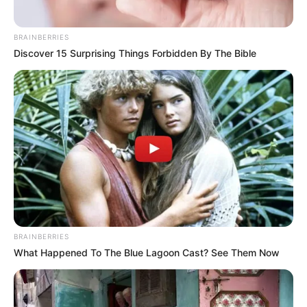
BRAINBERRIES
Discover 15 Surprising Things Forbidden By The Bible
4. Karena menyimpan air, perawatan sukulen
termasuk paling mudah lho
BRAINBERRIES
What Happened To The Blue Lagoon Cast? See Them Now