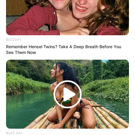
BUZZDAY
Remember Hensel Twins? Take A Deep Breath Before You
See Them Now
(foto: pinterest/saraxbxbblegum)
9. KPopers juga manusia yang tak luput dari
BUZZ DAY