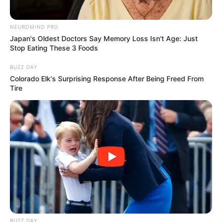
NEUROMIND PRO
Japan's Oldest Doctors Say Memory Loss Isn't Age: Just
Stop Eating These 3 Foods
BUZZ DAY
Colorado Elk's Surprising Response After Being Freed From
Tire
(foto: pinterest/saraxbxbblegum)
5. Ini nih ciri khas dari KPopers sejati yang nggak
bisa dilewatin
BUZZ DAY