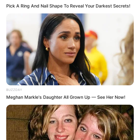
Pick A Ring And Nail Shape To Reveal Your Darkest Secrets!
(foto: pinterest/saraxbxbblegum)
BUZZDAY
Meghan Markle's Daughter All Grown Up — See Her Now!
8. Nggak bisa ngelak kalau fans kadang juga ada rasa
sama bias mereka