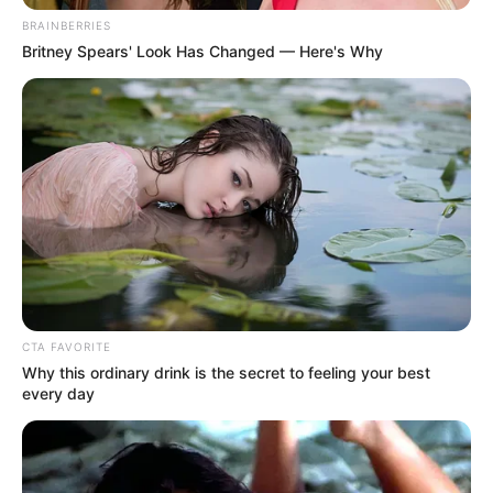
BRAINBERRIES
Britney Spears' Look Has Changed — Here's Why
(foto: pinterest/saraxbxbblegum)
2. Kadang jadi seorang KPopers juga harus tahu diri
kalo ketemu bias mereka itu nggak gampang
CTA FAVORITE
Why this ordinary drink is the secret to feeling your best
every day