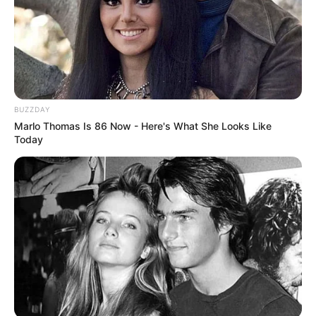
BUZZDAY
Anti Mainstream, 10 Cara
Marlo Thomas Is 86 Now - Here's What She Looks Like
Membawa Barang Belanjaan
Today
Versi Warga Thailand
Langka Banget! 10 Pose Lucu
Katak yang Bikin Ketawa
Gemes