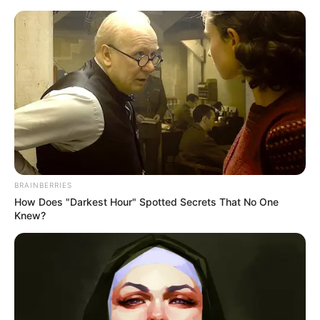
HOME
INSPIRASI
STYLE
FILM &
NGAKAK
QUOTES
HYPE
MORE
SERIES
BRAINBERRIES
How Does "Darkest Hour" Spotted Secrets That No One
Knew?