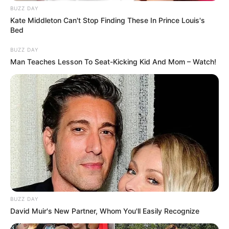
Minggu ala Jomblo yang Bikin
BUZZ DAY
Ngenes
Kate Middleton Can't Stop Finding These In Prince Louis's
Bed
BUZZ DAY
Man Teaches Lesson To Seat-Kicking Kid And Mom – Watch!
10 Desain Kanopi Tempat
Tidur, Serasa Beristirahat di
Kamar Raja
BUZZ DAY
David Muir's New Partner, Whom You'll Easily Recognize
Tampil Lebih Modern, 7 Potret