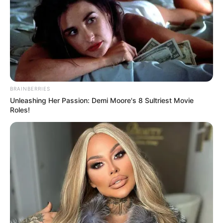
BRAINBERRIES
(foto: pinterest/saraxbxbblegum)
Unleashing Her Passion: Demi Moore's 8 Sultriest Movie
Roles!
3. Hal positif dari menyukai KPop? Ini salah satunya