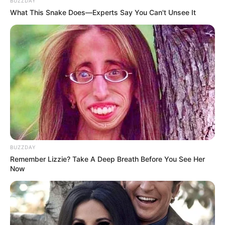
BUZZDAY
What This Snake Does—Experts Say You Can't Unsee It
Serem! 9 Chat Ojek Online &
Pelanggan Ini Bikin Auto
Merinding
BUZZDAY
Remember Lizzie? Take A Deep Breath Before You See Her
Now
Bikin Ngakak, 10 Potret
Cosplay Murah Pakai Bahan
Seadanya