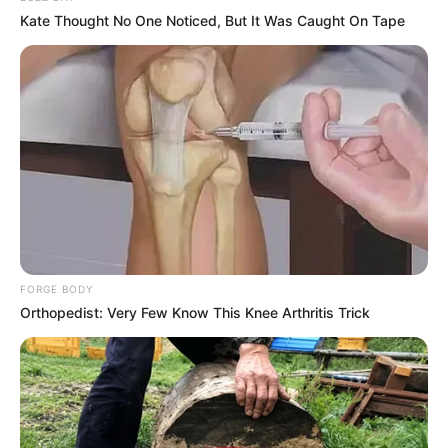
Kate Thought No One Noticed, But It Was Caught On Tape
(foto: pinterest/saraxbxbblegum)
6. Ya terkadang KPopers suka ngehalu juga
FORGE BODY
walaupun nggak dianggap
Orthopedist: Very Few Know This Knee Arthritis Trick