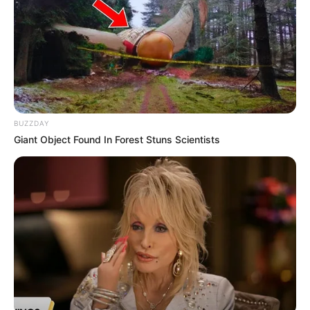
LIHAT ARTIKEL LAINNYA
BUZZDAY
Giant Object Found In Forest Stuns Scientists
Jangan Galau! 10 Status
10 Status Secret Admirer
Motivasi Islami Tentang
Mencintai dalam Diam,
Jomblo Ini Wajib Kamu
Bikin Hati Meleleh
Baca