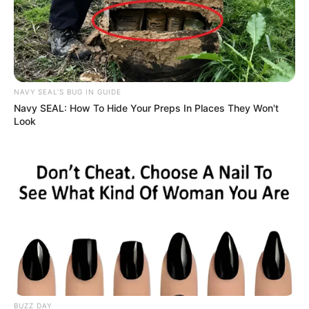
NAVY SEAL'S BUG IN GUIDE
Navy SEAL: How To Hide Your Preps In Places They Won't
Look
(foto: pinterest/saraxbxbblegum)
7. Fans girl KPop juga harus bisa nyadar kalau
mereka itu cuma penggemar, nggak lebih
BUZZ DAY