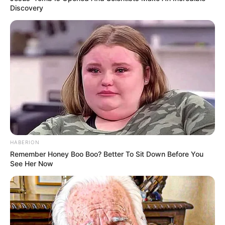
Discovery
(foto: pinterest/saraxbxbblegum)
Baca juga:
10 Meme Emoji Lucu yang Bisa Mewakili
Perasaan Sehari-hari Kamu
Dari kumpulan status Kpopers di atas, mana yang mewakili
perasaan kamu ke bias?
TAGS
KPOPERS
STATUS
SUKA DUKA
HABERION
Remember Honey Boo Boo? Better To Sit Down Before You
See Her Now