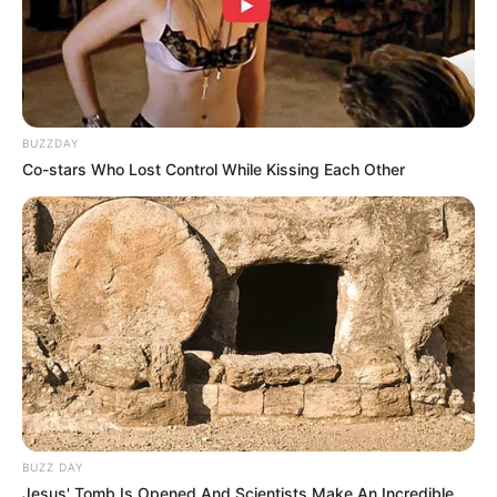
hanya ditakdirkan sebatas penggemar dan idola saja
BUZZDAY
Co-stars Who Lost Control While Kissing Each Other
BUZZ DAY
Jesus' Tomb Is Opened And Scientists Make An Incredible