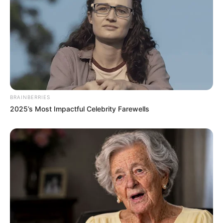
(foto: pinterest/saraxbxbblegum)
BRAINBERRIES
2025’s Most Impactful Celebrity Farewells
4. Inilah beberapa hal yang menjadi kehebatan para
KPopers dibanding yang lain