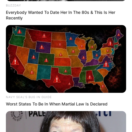
BUZZDAY
Everybody Wanted To Date Her In The 80s & This Is Her
Recently
Ambyar! 10 Kalimat Baper
Pakai Bahasa Jawa Ini Bikin
Galau Abis
NAVY SEAL'S BUG IN GUIDE
Worst States To Be In When Martial Law Is Declared
Fail! 10 Potret Makanan Gagal
Dimasak yang Bikin Kamu