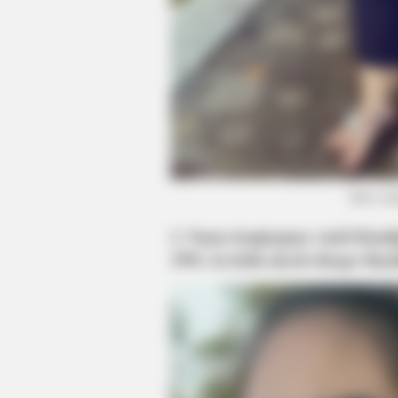
HEALTHYREHABCARE
(foto: i
Sandra Bullock's Actual Size Might
2. Nama lengkapnya Andi Khadij
Look!
1992. Ia lebih akrab disapa Shy