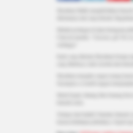
Shyalimar Malik menghebohkan banyak 
diterimanya dari sang kekasih. Bagaimana
Melalui postingan di akun Instagram pr
Cima ini menulis, “
Valentine gift! The b
seminggu.”
Kado yang diterima Shyalimar berupa ua
yang ditulisnya, kado tersebut dari keka
Shyalimar mengaku sangat senang karena
Sayangnya, ia masih enggan mengungkap 
Meski begitu, bintang film Gunung Kawi
kekasih serius.
Terlepas dari hadiah Valentine fantastis
karena kehidupan pribadinya. Seperti ap