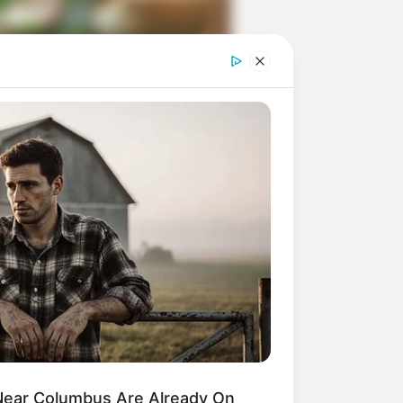
ngka Banget! 10 Pose Lucu
tak yang Bikin Ketawa
mes
byar! 10 Kalimat Baper
kai Bahasa Jawa Ini Bikin
lau Abis
ear Columbus Are Already On