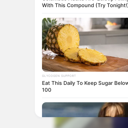
serta mobil mewah Mercedes Benz
With This Compound (Try Tonight!
GLYCOGEN SUPPORT
Eat This Daily To Keep Sugar Belo
100