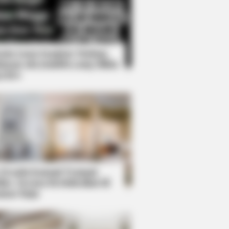
Kata Lucu Seputar Malam
nggu ala Jomblo yang Bikin
enes
: The Best Saves In Women's
 Desain Kanopi Tempat
dur, Serasa Beristirahat di
mar Raja