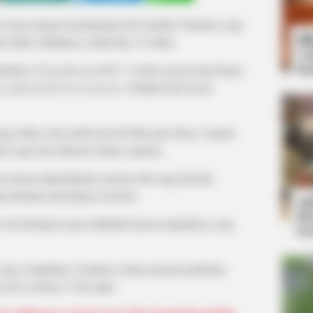
orang dengan membagikan foto hadiah Valentine yang
Bi
 tidak, hadiahnya senilai Rp 2,5 miliar.
Co
Se
ibadinya
@shyalimarmalik17
, wanita yang kerap disapa
est gift and the best someone
. Padahal baru kenal
ng dollar serta mobil mewah Mercedes Benz. Seperti
sih yang baru dikenal selama sepekan.
 merasa diperlakukan spesial oleh sang kekasih.
identitas kekasihnya tersebut.
An
Me
 itu berharap segera dinikahi karena tampaknya sang
Ve
 yang ia dapatkan, Syalimar sering menyita perhatian
a sih sosoknya? Yuk intip!