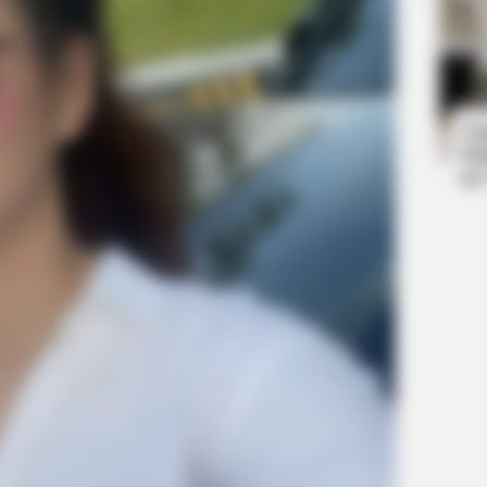
NEURO SHARP
RADA
at
Doctors Identify 5 Medications Now
Dav
Conected To Memory Decline
Eas
Ta
Ha
90