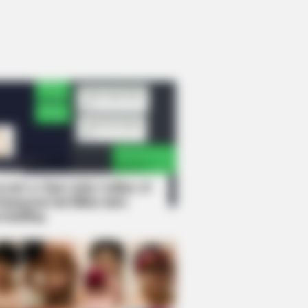
rem! 9 Chat Ojek Online &
langgan Ini Bikin Auto
rinding