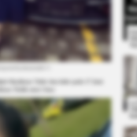
8 
Mi
Ng
BUZZDAY
nstagram/shyalimarmalik17)
 Surprise You - Take A
Get Ready To Be Amazed
ah Shyalimar Tahir dan lahir pada 17 Juni
Volleyball
alimar Malik atau Cima
10
Ti
Ka