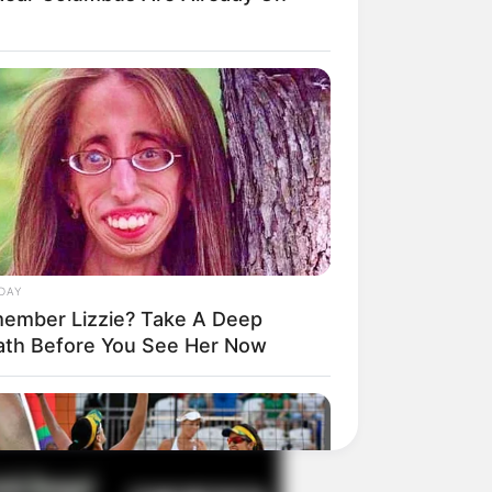
il! 10 Potret Makanan Gagal
masak yang Bikin Kamu
gak Selera
DAY
ember Lizzie? Take A Deep
ath Before You See Her Now
 Pose Manekin Anti
instream yang Konyol
nget