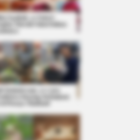
kin Ngakak, 10 Potret
splay Murah Pakai Bahan
adanya
ti Mainstream, 10 Cara
mbawa Barang Belanjaan
rsi Warga Thailand