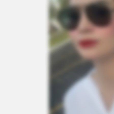
HABERION
A Plane Took Off Wrong – See Wh
Happened