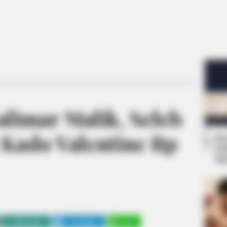
alimar Malik, Seleb
 Kado Valentine Rp
Se
Pe
Me
WHATSAPP
TELEGRAM
LINE