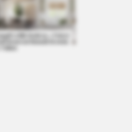
R MEDIA
id Muir's New Partner, Whom You'll
ily Recognize
mpil Lebih Modern, 7 Potret
sil Renovasi Rumah Berusia
 Tahun