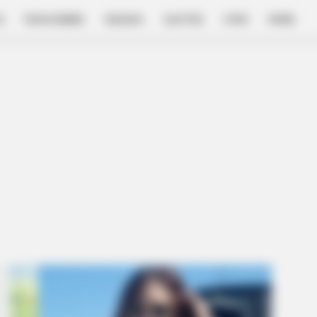
E
FILM & SERIES
NGAKAK
QUOTES
HYPE
MORE