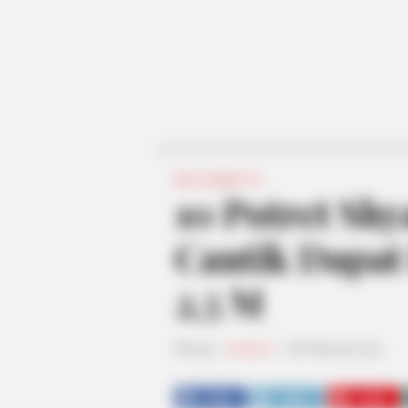
SELEBRITI
10 Potret Shy
Cantik Dapat
2,5 M
Penulis:
chusnul
|
18 Februari 2021
SHARE
TWEET
SHARE