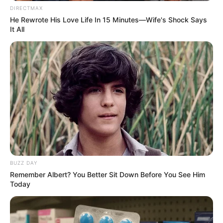
DIRECTMAX
He Rewrote His Love Life In 15 Minutes—Wife's Shock Says
It All
BUZZ DAY
Remember Albert? You Better Sit Down Before You See Him
(foto: instagram/gladyslazarus90)
Today
5. Namanya semakin dikenal setelah bergabung
sebagai salah satu personel grup dangdut 2TikTok