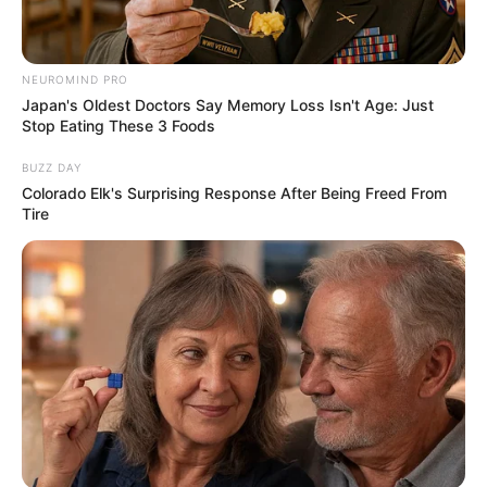
NEUROMIND PRO
Japan's Oldest Doctors Say Memory Loss Isn't Age: Just
Stop Eating These 3 Foods
(foto: instagram/gladyslazarus90)
BUZZ DAY
Colorado Elk's Surprising Response After Being Freed From
4. Sempat mengawali kariernya sebagai solois pada
Tire
2016 silam dan merilis single hingga bergabung
dengan label musik Nagaswara