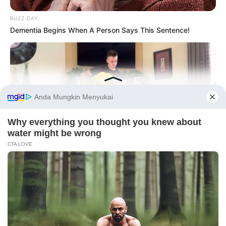
BUZZ DAY
Dementia Begins When A Person Says This Sentence!
10 Desain Kanopi Tempat
Tidur, Serasa Beristirahat di
Kamar Raja
Before You Go
BUZZ DAY
Watch This Parrot Belt Out A Pitch-Perfect Beyonce Song
Tampil Lebih Modern, 7 Potret
Hasil Renovasi Rumah Berusia