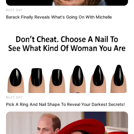
BUZZ DAY
Barack Finally Reveals What's Going On With Michelle
(foto: instagram/gladyslazarus90)
6. Sesuai nama grupnya, Gladys dan Sella sangat
aktif sebagai seleb TikTok. Mereka rajin memposting
konten-konten menarik
BUZZ DAY
Pick A Ring And Nail Shape To Reveal Your Darkest Secrets!