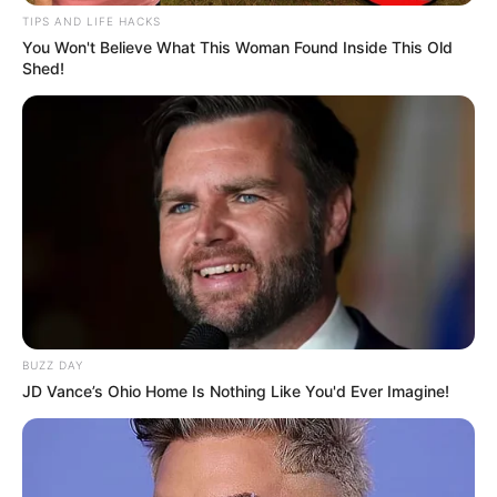
TIPS AND LIFE HACKS
You Won't Believe What This Woman Found Inside This Old
Shed!
Ambyar! 10 Kalimat Baper
Pakai Bahasa Jawa Ini Bikin
Galau Abis
BUZZ DAY
JD Vance’s Ohio Home Is Nothing Like You'd Ever Imagine!
Fail! 10 Potret Makanan Gagal
Dimasak yang Bikin Kamu
Nggak Selera