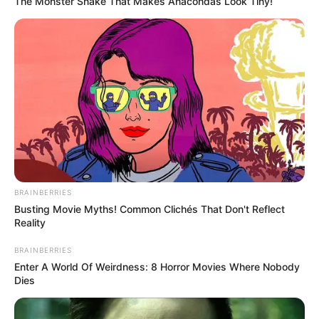
The Monster Snake That Makes Anacondas Look Tiny!
(foto: instagram/gladyslazarus90)
BRAINBERRIES
Busting Movie Myths! Common Clichés That Don't Reflect
Reality
BRAINBERRIES
Enter A World Of Weirdness: 8 Horror Movies Where Nobody
Dies