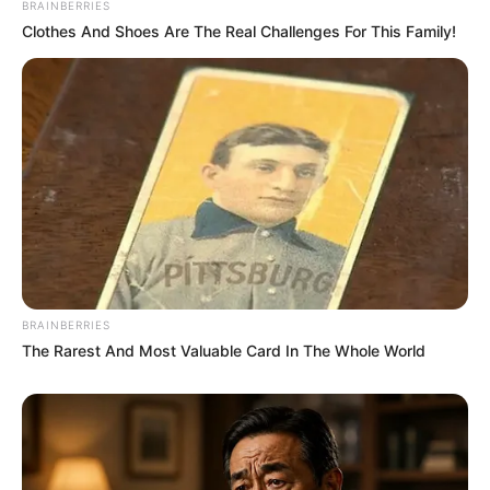
BRAINBERRIES
Clothes And Shoes Are The Real Challenges For This Family!
Serem! 9 Chat Ojek Online &
Pelanggan Ini Bikin Auto
Merinding
BRAINBERRIES
The Rarest And Most Valuable Card In The Whole World
Bikin Ngakak, 10 Potret
Cosplay Murah Pakai Bahan
Seadanya