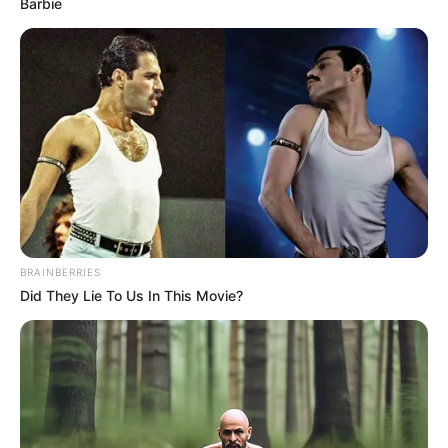
Barbie
BRAINBERRIES
Did They Lie To Us In This Movie?
(foto: instagram/gladyslazarus90)
2. Lama nggak muncul di medsos, sosoknya kini
menjadi sorotan setelah dikabarkan tengah berjuang
melawan kanker payudara