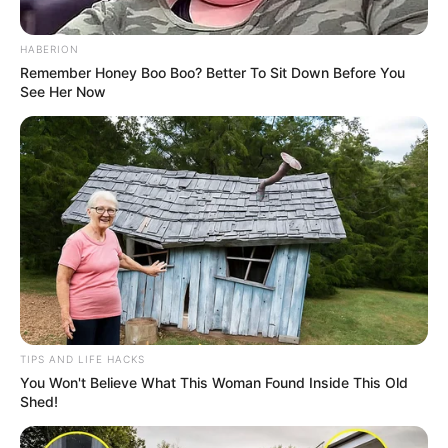
HABERION
Remember Honey Boo Boo? Better To Sit Down Before You
See Her Now
(foto: instagram/gladyslazarus90)
9. Beberapa single yang dirilis bersama Sella adalah
dan
. Dua-duanya menjadi
Mas Jon
Online Streaming
hits yang cukup populer
TIPS AND LIFE HACKS
You Won't Believe What This Woman Found Inside This Old
Shed!