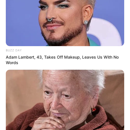
10 Pose Manekin Anti
BUZZ DAY
Mainstream yang Konyol
Adam Lambert, 43, Takes Off Makeup, Leaves Us With No
Banget
Words
8 Kata Lucu Seputar Malam
Minggu ala Jomblo yang Bikin
Ngenes