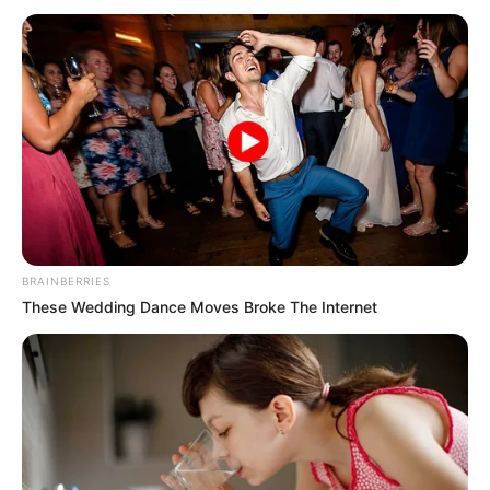
BRAINBERRIES
These Wedding Dance Moves Broke The Internet
SELEBRITI
10 Potret Gladys Lazarus,