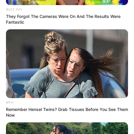
BUZZ DAY
They Forgot The Cameras Were On And The Results Were
Fantastic
MFH
Remember Hensel Twins? Grab Tissues Before You See Them
Now