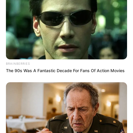
3. Perempuan kelahiran 1992 ini ternyata sudah lama
bercita-cita terjun ke dunia hiburan dan menjadi
penyanyi
BRAINBERRIES
The 90s Was A Fantastic Decade For Fans Of Action Movies