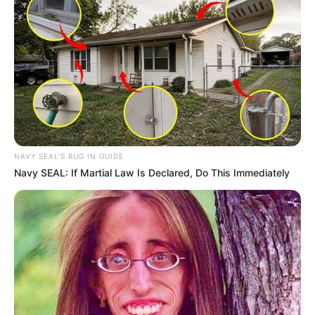
NAVY SEAL'S BUG IN GUIDE
Navy SEAL: If Martial Law Is Declared, Do This Immediately
(foto: instagram/gladyslazarus90)
10. Meski sedang menjalani pengobatan, Gladys
masih menyempatkan untuk mengunggah konten di
TikTok dan Instagram