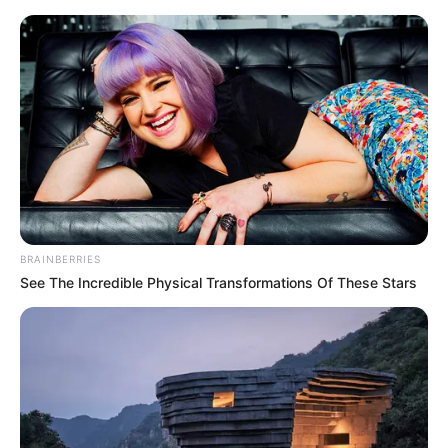
HOME
INSPIRASI
STYLE
FILM &
NGAKAK
QUOTES
HYPE
MORE
SERIES
BRAINBERRIES
See The Incredible Physical Transformations Of These Stars