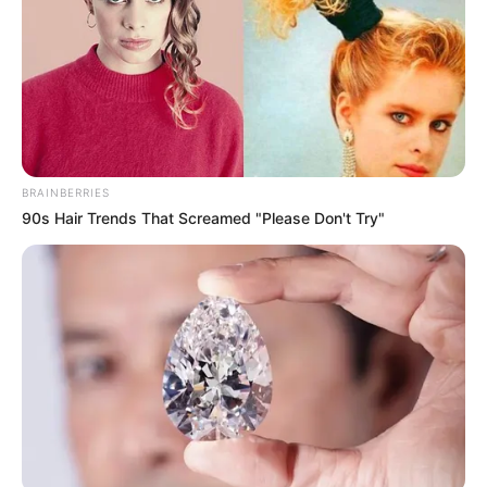
BRAINBERRIES
90s Hair Trends That Screamed "Please Don't Try"
LIHAT ARTIKEL LAINNYA
Nyimas Ratu Rafa
Beby Tsabina