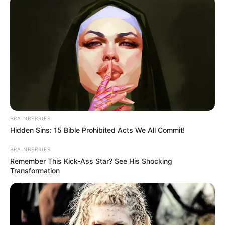
(foto: instagram/gladyslazarus90)
Baca juga:
Body Goals, 10 Pesona Yacintha Clarissa Model
yang Curi Perhatian
Gladys Lazarus tidak diragukan lagi adalah penyanyi dangdut
BRAINBERRIES
yang berbakat. Tetap semangat berjuang melawan kanker.
Hidden Sins: 15 Bible Prohibited Acts We All Commit!
TAGS
2TIKTOK
GLADYS LAZARUS
PENYANYI
BRAINBERRIES
Remember This Kick-Ass Star? See His Shocking
Transformation