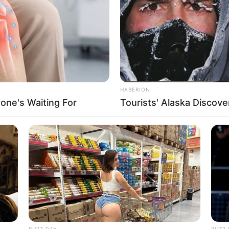
 jejepangan dan sering datang dalam event-eventnya
Bi
sial, pasti sudah tak asing lagi dengan nama Punipun.
Co
Se
sebar dengan memakai kostum yang mirip dengan anime.
al dikalangan pecinta kartun jepang tersebut.
li Clarissa Widjaya ini juga terkenal sebagai atlet esports
HABERION
ketahui hobi bermain game seperti Mobile Legends,
one's Waiting For
Tourists' Alaska Discove
e sejak kecil membawanya ke karir hingga dewasa.
i brand ambassador untuk tim esports Geek Fam ID.
An
Me
nstagram, ia kini telah mengumpulkan sebanyak 342 ribu
Ve
ntar dan pujian para penggemarnya yang tak tahan dengan
 melihat manisnya Punipun? Cek 10 potretnya berikut
BUZZ DAY
BUZZ 