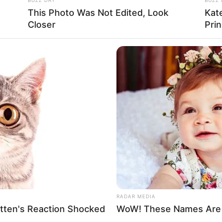
This Photo Was Not Edited, Look
Kat
, Ini 10 Artis Asal Surabaya yang Sukses &
Closer
Pri
La
Ka
Baca selengkapnya
arrow_forward_ios
Ge
Am
Pa
Ga
RADAR MEDIA
ten's Reaction Shocked
WoW! These Names Are F