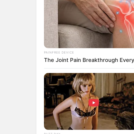
Jika kamu merupakan anggota komunitas
maupun mengikuti kontennya di media so
Cosplayer imut ini, fotonya sering ter
Hal itu begitu membuatnya sangat terken
Selain sebagai cosplayer, pemilik nama as
PAINFREE DEVICE
yang jago main game lho! Ia memang di
The Joint Pain Breakthrough Every
Hearthstone, AoV dan lain-lain.
Tak disangka kecintaanya terhadap gam
Hingga kini ia berhasil didapuk sebaga
Kerap mengunggah aksi cosplaynya di I
lebih follower.
Postingannya juga selalu dibajiri kome
keimutannya. Bagi kamu yang juga ingin
ini.
BUZZ DAY