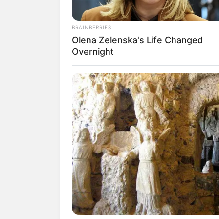
tampil di negara tetangga seper
BRAINBERRIES
Olena Zelenska's Life Changed
Overnight