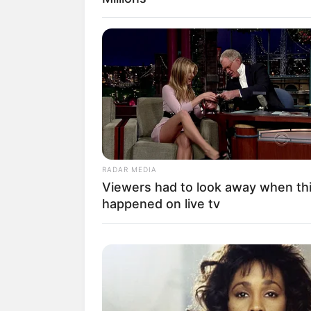
1. Lahir 7 Oktober 1992, wanita 
tahun lho!
RADAR MEDIA
Viewers had to look away when th
happened on live tv