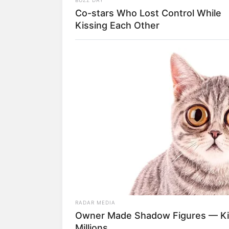
Co-stars Who Lost Control While
Baca juga:
Berkarir di Dunia Hiburan
Kissing Each Other
Banggakan Kota Asal
RADAR MEDIA
Owner Made Shadow Figures — Kit
Millions