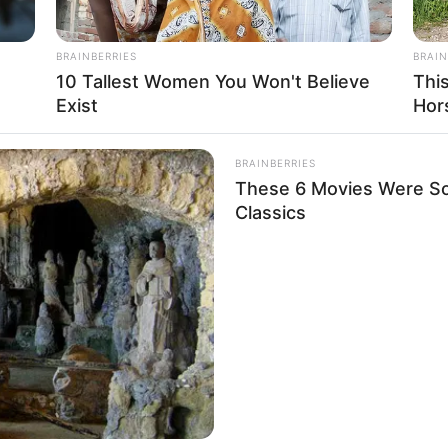
ti Malaysia, Singapura bahkan Jepang
BRAINBERRIES
BRAIN
10 Tallest Women You Won't Believe
Thi
Exist
Hor
Ta
Ha
90
BRAINBERRIES
These 6 Movies Were So
Classics