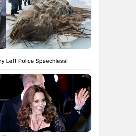
kin Ngakak, 10 Potret
splay Murah Pakai Bahan
adanya
ry Left Police Speechless!
ti Mainstream, 10 Cara
mbawa Barang Belanjaan
rsi Warga Thailand
DAY