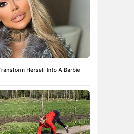
Kata Lucu Seputar Malam
nggu ala Jomblo yang Bikin
enes
Transform Herself Into A Barbie
 Desain Kanopi Tempat
dur, Serasa Beristirahat di
mar Raja