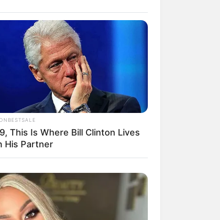
il! 10 Potret Makanan Gagal
masak yang Bikin Kamu
gak Selera
IONBESTSALE
9, This Is Where Bill Clinton Lives
h His Partner
 Pose Manekin Anti
instream yang Konyol
nget