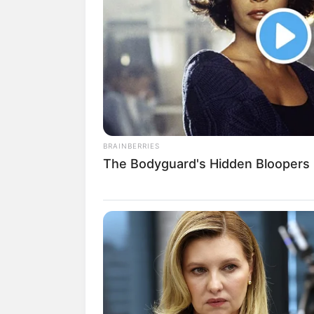
BRAINBERRIES
The Bodyguard's Hidden Bloopers
(fot
2. Karirnya sebagai cosplayer s