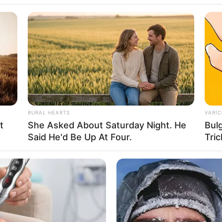
rissa ‘Punipun’
RURAL HEARTS
VARIC
t
She Asked About Saturday Night. He
Bul
player yang Juga
Se
Said He'd Be Up At Four.
Tric
Pe
Me
WHATSAPP
TELEGRAM
LINE