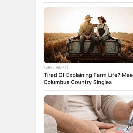
SELEBRITI
10 Potret Cla
RURAL HEARTS
Tired Of Explaining Farm Life? Mee
Widjaya, Cos
Columbus Country Singles
Atlet Esports
Penulis:
dian
|
26 Mei 2020
SHARE
TWEET
SHARE