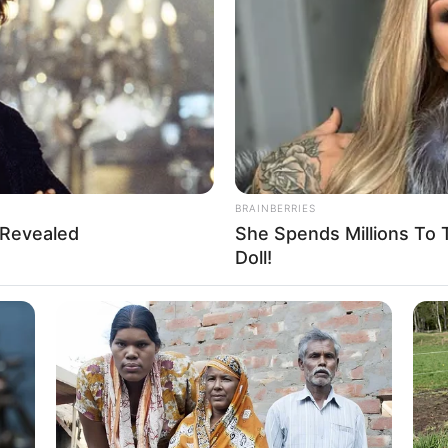
8 
Mi
Ng
BRAINBERRIES
 Revealed
She Spends Millions To 
Doll!
10
Ti
Ka
o: instagram/punipun7)
udah tak main-main lagi, ia bahkan kerap