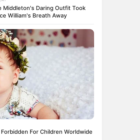
e Middleton's Daring Outfit Took
nce William's Breath Away
ngka Banget! 10 Pose Lucu
tak yang Bikin Ketawa
mes
byar! 10 Kalimat Baper
kai Bahasa Jawa Ini Bikin
lau Abis
orbidden For Children Worldwide