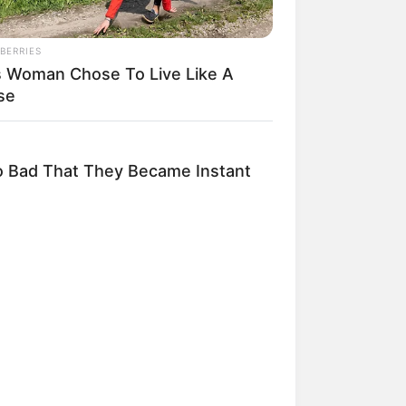
BERRIES
s Woman Chose To Live Like A
se
mpil Lebih Modern, 7 Potret
sil Renovasi Rumah Berusia
 Tahun
 Bad That They Became Instant