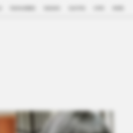
E
FILM & SERIES
NGAKAK
QUOTES
HYPE
MORE