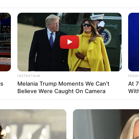
yang kerap tampil imut ini ternyata sudah 27
Mute
Fa
Di
Ng
INSTANTHUB
FASH
is
Melania Trump Moments We Can't
At 7
Believe Were Caught On Camera
Wit
10
Ma
Ba