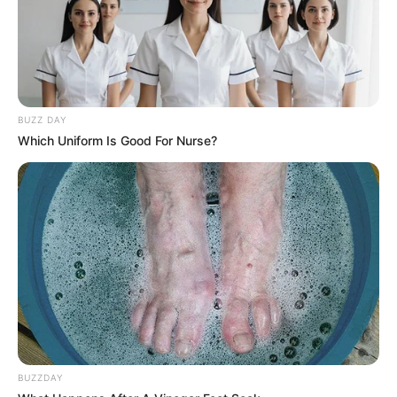
BUZZ DAY
Which Uniform Is Good For Nurse?
(foto: instagram/anggikabolsterli)
3. Tak ingin kalah dengan yang lain, ia juga berfoto
ala instagramable gitu
BUZZDAY