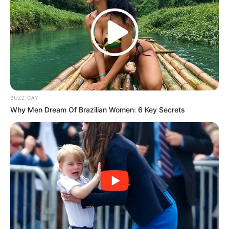
Gemes
BUZZ DAY
Ambyar! 10 Kalimat Baper
Why Men Dream Of Brazilian Women: 6 Key Secrets
Pakai Bahasa Jawa Ini Bikin
Galau Abis
Fail! 10 Potret Makanan Gagal