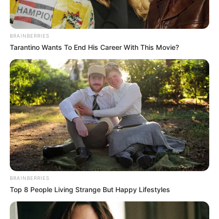
BRAINBERRIES
Tarantino Wants To End His Career With This Movie?
BRAINBERRIES
Top 8 People Living Strange But Happy Lifestyles
(foto: instagram/anggikabolsterli)
5. Ia juga termasuk gadis yang suka
travelling