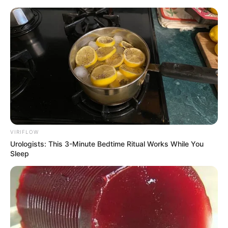
HOME
INSPIRASI
STYLE
FILM &
NGAKAK
QUOTES
HYPE
MORE
SERIES
VIRIFLOW
Urologists: This 3-Minute Bedtime Ritual Works While You
Sleep