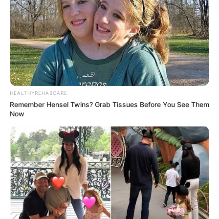
8 Kata Lucu Seputar Malam
Minggu ala Jomblo yang Bikin
Ngenes
HEALTHYREHABCARE
Remember Hensel Twins? Grab Tissues Before You See Them
Now
10 Desain Kanopi Tempat
Tidur, Serasa Beristirahat di
Kamar Raja