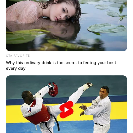
CTA FAVORITE
Why this ordinary drink is the secret to feeling your best
(foto; instagram/anggikabolsterli)
every day
7. Ia termasuk gadis yang suka bermake up natural,
bisa jadi inspirasi nih!