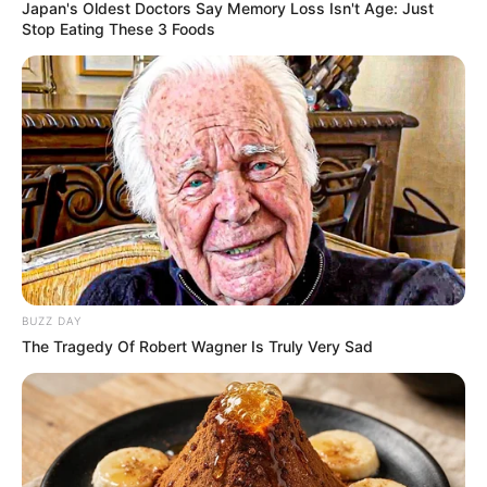
Japan's Oldest Doctors Say Memory Loss Isn't Age: Just
Stop Eating These 3 Foods
BUZZ DAY
The Tragedy Of Robert Wagner Is Truly Very Sad
SELEBRITI
10 Potret Anggika Bolsterli,