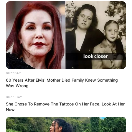
Anti Mainstream, 10 Cara
Membawa Barang Belanjaan
Versi Warga Thailand
BUZZDAY
60 Years After Elvis' Mother Died Family Knew Something
Was Wrong
BUZZ DAY
She Chose To Remove The Tattoos On Her Face. Look At Her
Now
Langka Banget! 10 Pose Lucu
Katak yang Bikin Ketawa