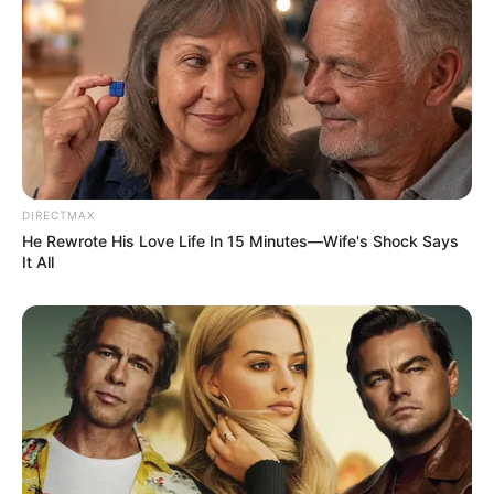
DIRECTMAX
He Rewrote His Love Life In 15 Minutes—Wife's Shock Says
It All
(foto: instagram/anggikabolsterli)
4. Disela waktu sibuknya, Anggika tetap meluangkan
waktu untuk keluarga. Gadis yang penyayang ya!