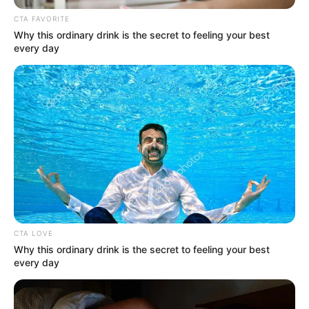
CTA FAVORITE
Why this ordinary drink is the secret to feeling your best
every day
(foto; instagram/anggikabolsterli)
Baca juga:
Perankan Anelis di Bumi Manusia, Ini 10 Potret
Mawar Eva De Jongh
Nah, itulah 10 potret pesona Anggika Bolsterli. Benar-benar
menawan ya! Kira-kira yang mana nih favoritmu?
CTA LOVE
Why this ordinary drink is the secret to feeling your best
TAGS
ANGGIKA BOLSTERLI
SELEBRITI
TWIVORTIARE
every day