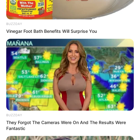
Rossa
Wendy Wilson
BUZZDAY
Vinegar Foot Bath Benefits Will Surprise You
Anggika Bolsterli
Chelsey Frank
Bibie Julius
Tania Ayu Siregar
BUZZDAY
They Forgot The Cameras Were On And The Results Were
Fantastic