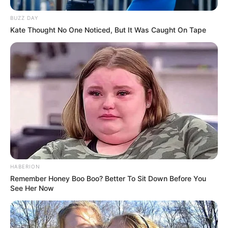
Dimasak yang Bikin Kamu
Nggak Selera
BUZZ DAY
Kate Thought No One Noticed, But It Was Caught On Tape
10 Pose Manekin Anti
Mainstream yang Konyol
Banget
HABERION
Remember Honey Boo Boo? Better To Sit Down Before You
See Her Now