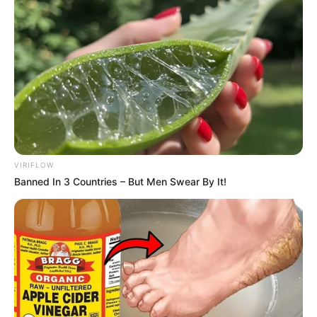
VIRIFLOW
Banned In 3 Countries – But Men Swear By It!
LIHAT ARTIKEL LAINNYA