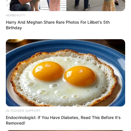
Tampil Lebih Modern, 7 Potret
Hasil Renovasi Rumah Berusia
HERBEAUTY
90 Tahun
Harry And Meghan Share Rare Photos For Lilibet's 5th
Birthday
GLYCOGEN SUPPORT
Endocrinologist: If You Have Diabetes, Read This Before It's
Removed!