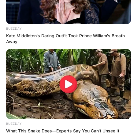
BUZZDAY
Kate Middleton's Daring Outfit Took Prince William's Breath
Away
Serem! 9 Chat Ojek Online &
Pelanggan Ini Bikin Auto
Merinding
Bikin Ngakak, 10 Potret
BUZZDAY
Cosplay Murah Pakai Bahan
What This Snake Does—Experts Say You Can't Unsee It
Seadanya