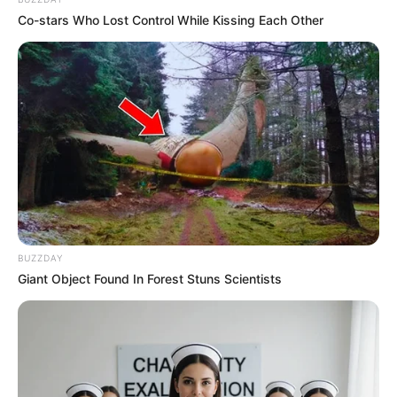
Co-stars Who Lost Control While Kissing Each Other
(foto: instagram/anggikabolsterli)
2. Selain akting, Anggika juga punya bakat melukis
lho
BUZZDAY
Giant Object Found In Forest Stuns Scientists