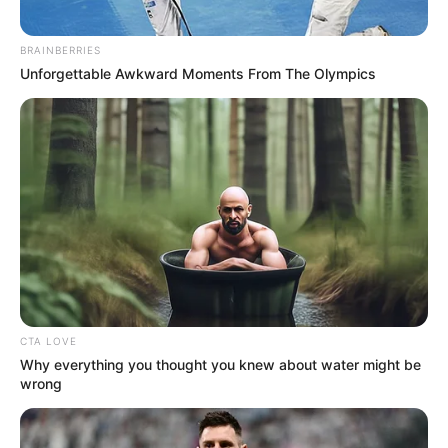
BRAINBERRIES
Unforgettable Awkward Moments From The Olympics
(foto: instagram/anggikabolsterli)
CTA LOVE
8. Bahagia banget ya saat berfoto dengan 2 anjingnya
Why everything you thought you knew about water might be
wrong