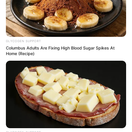
Pemeran Wira di Film
Twivortiare
Penulis:
aura
|
18 Agustus 2019
GLYCOGEN SUPPORT
Columbus Adults Are Fixing High Blood Sugar Spikes At
Home (Recipe)
Siapa yang tidak tertarik dengan film layar lebar terbaru,
Twivortiare, dengan sinopsis dan trailer yang sangat dibuat
penasaran para penonton.
Film yang diangkat dari novel karya Ika Natassa tersebut
dibintangi oleh aktris cantik, Anggika Bolsterli, sebagai pemeran
utama wanita.
Anggika berperan sebagai Wira dimana ia sebagai sahabat
sekaligus
part in crime
Alexandra. Disisi lain peran Wira sangat
cerewet dan kocak . Ia juga beradu akting dengan Reza Rahadian