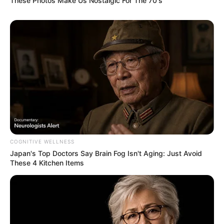
These Photos Make Us Nostalgic For The 70's
(foto: guff)
5. Kalau ini adalah wanita paling bertato di dunia
versi Guinness dengan 95% tubuh tertutupi tato
COGNITIVE WELLNESS
Japan's Top Doctors Say Bra​in Fo​g Isn't Aging: Just Avoid
These 4 Kitchen Items