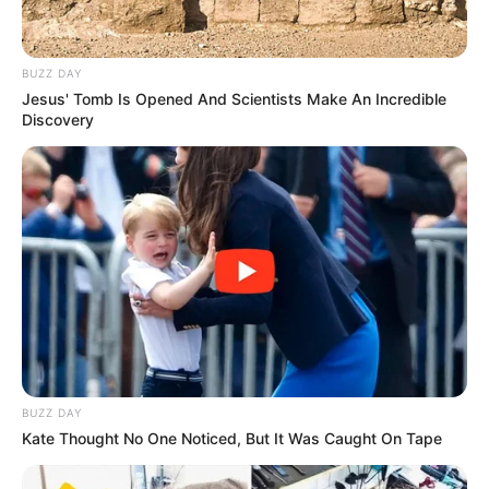
BUZZ DAY
Jesus' Tomb Is Opened And Scientists Make An Incredible
Discovery
(foto: guff)
Baca juga:
10 Penampakan Perubahan Berbagai Negara
Dulu dan Sekarang, Beda Banget
Alih-alih keren, kok jadi terlihat serem yah?
TAGS
INSPIRASI
TATO
BUZZ DAY
Kate Thought No One Noticed, But It Was Caught On Tape