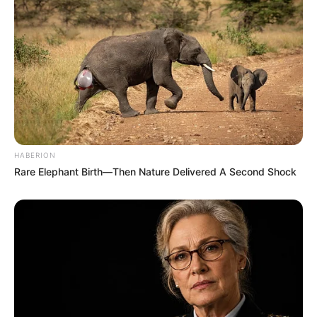
LIHAT ARTIKEL LAINNYA
HABERION
Rare Elephant Birth—Then Nature Delivered A Second Shock
Menginspirasi, 10 Potret
10 Inspirasi Kado untuk
Rumah Burung di Tengah
Sahabat Perempuan,
Kota Copenhagen
Berkesan dan Bermanfaat