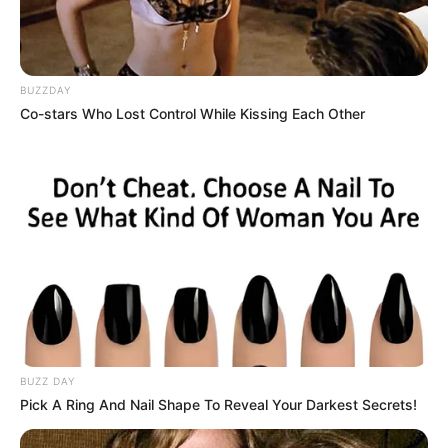
BUZZDAY
Co-stars Who Lost Control While Kissing Each Other
(foto: guff)
7. Berbeda dengan sebelumnya, inilah sosok tubuh
bertato 100%. Warga Selandia Baru bernama
Gregory Paul McLaren yang dikenal dengan Lucky
Diamond Rich
BUZZ DAY
Pick A Ring And Nail Shape To Reveal Your Darkest Secrets!