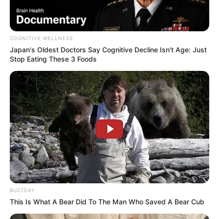
COGNITIVE WELLNESS
Japan's Oldest Doctors Say Cognitive Decline Isn't Age: Just
Stop Eating These 3 Foods
Inspirasi Desain Rumah,
Bentuknya Nyeleneh, 10
10 Potret Before-After
Tato Gagal yang Bikin
Redekorasi
Kesal Sekaligus Ngakak
Cocok Untuk Sehari-hari,
Lucu, 9 Potret Tato
10 Gambar Manicure
Berbentuk Karakter Tokoh
BUZZDAY
Minimalis Tapi Keren
Kartun Populer
This Is What A Bear Did To The Man Who Saved A Bear Cub