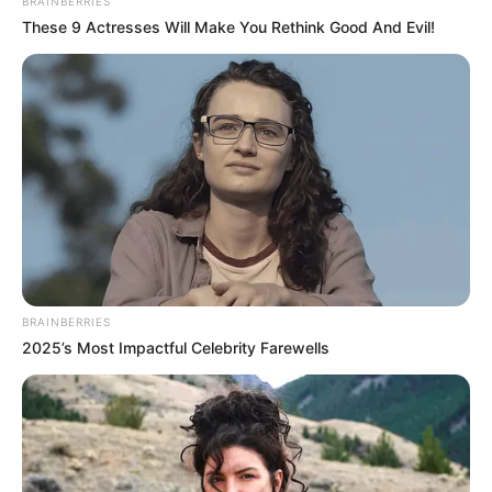
BRAINBERRIES
Baca juga:
Ada Rekomendasi Dokter, 10 Iklan Rokok Zaman
These 9 Actresses Will Make You Rethink Good And Evil!
Dulu yang Membuat Garuk-Garuk Kepala
1. Tak hanya tubuh Matt Gone, bagian putih pada
bola mata diberi tinta hijau dan satunya warna biru
BRAINBERRIES
2025’s Most Impactful Celebrity Farewells