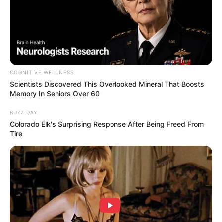
(foto: guff)
6. Etienne Dumont adalah salah satu kritikus seni di
Swiss yang memiliki penampilan nyentrik implan
dengan tanduk dan lubang pada daun telinga serta
dagu
COGNITIVE WELLNESS
Scientists Discovered This Overlooked Mineral That Boosts
Memory In Seniors Over 60
BUZZ DAY
Colorado Elk's Surprising Response After Being Freed From
Tire