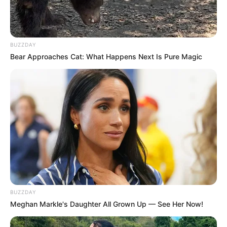
BUZZDAY
Bear Approaches Cat: What Happens Next Is Pure Magic
(foto: guff)
9. Matthew Whelan secara resmi mengubah namanya
menjadi King of Ink Land King Body Art The
Extreme Ink-Ite. Ia rela melepas putingnya agar para
seniman tato mudah menggambar bagian dadanya
BUZZDAY
Meghan Markle's Daughter All Grown Up — See Her Now!