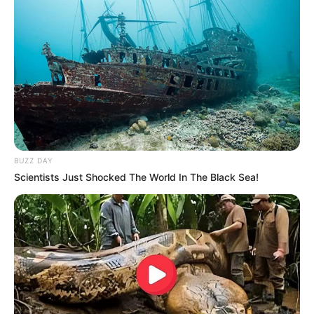
Fail! 10 Potret Makanan Gagal
Dimasak yang Bikin Kamu
Nggak Selera
BUZZ DAY
Scientists Just Shocked The World In The Black Sea!
10 Pose Manekin Anti
Mainstream yang Konyol
Banget