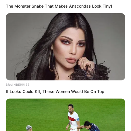
The Monster Snake That Makes Anacondas Look Tiny!
(foto: guff)
4. Dengan 99% tubuh tertutupi tato, Tom Leppard
masuk dalam Guinness Book of Record kategori
manusia paling bertato di dunia
BRAINBERRIES
If Looks Could Kill, These Women Would Be On Top