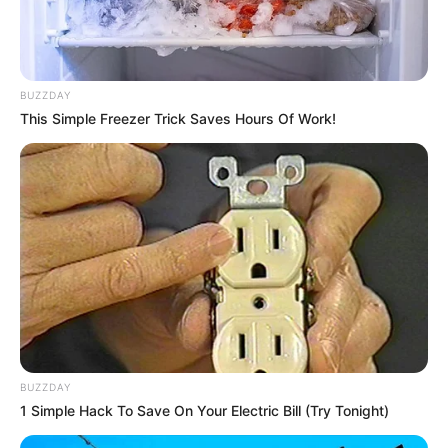
BUZZDAY
This Simple Freezer Trick Saves Hours Of Work!
Serem! 9 Chat Ojek Online &
Pelanggan Ini Bikin Auto
Merinding
BUZZDAY
1 Simple Hack To Save On Your Electric Bill (Try Tonight)