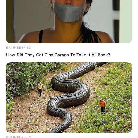
BRAINBERRIES
How Did They Get Gina Carano To Take It All Back?
(foto: guff)
3. Dennis Avner sangat terobsesi untuk menjadi
harimau. Tak hanya bertato, tapi juga membelah
bibir, mempertajam gigi dan mata
BRAINBERRIES