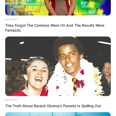
Langka Banget! 10 Pose Lucu
Katak yang Bikin Ketawa
Gemes
BUZZDAY
They Forgot The Cameras Were On And The Results Were
Fantastic
Ambyar! 10 Kalimat Baper
Pakai Bahasa Jawa Ini Bikin
Galau Abis
BUZZDAY
The Truth About Barack Obama's Parents Is Spilling Out