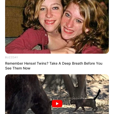
(foto: guff)
8. Bernama Paul Lawrence dengan julukan The
Enigma, juga memiliki tanduk buatan serta telinga
yang dibentuk ulang menjadi unik
BUZZDAY
Remember Hensel Twins? Take A Deep Breath Before You
See Them Now