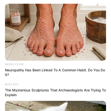
HOME
INSPIRASI
STYLE
FILM &
NGAKAK
QUOTES
HYPE
MORE
SERIES
NERVE FLOW
Neuropathy Has Been Linked To A Common Habit. Do You Do
It?
BUZZ DAY
The Mysterious Sculptures That Archaeologists Are Trying To
Explain