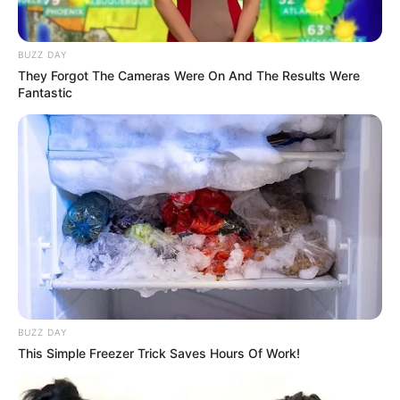
BUZZ DAY
They Forgot The Cameras Were On And The Results Were
Fantastic
(foto: instagram/onigirigekijo)
2. Selain kucing, ada juga panda yang sedang duduk.
Bagian hitam menggunakan potongan rumput laut
BUZZ DAY
This Simple Freezer Trick Saves Hours Of Work!