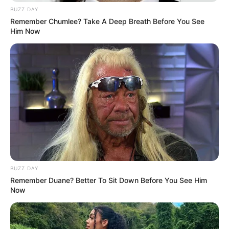
BUZZ DAY
Remember Chumlee? Take A Deep Breath Before You See
Him Now
Serem! 9 Chat Ojek Online &
Pelanggan Ini Bikin Auto
Merinding
BUZZ DAY
Remember Duane? Better To Sit Down Before You See Him
Now