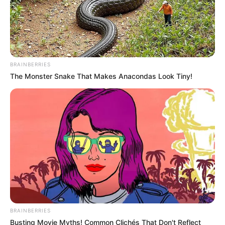
6. Bulatan-bulatan besar dan kecil menghasilkan
bentuk mirip dengan kura-kura, corak cangkangnya
keren yah
BRAINBERRIES
The Monster Snake That Makes Anacondas Look Tiny!
BRAINBERRIES
Busting Movie Myths! Common Clichés That Don't Reflect