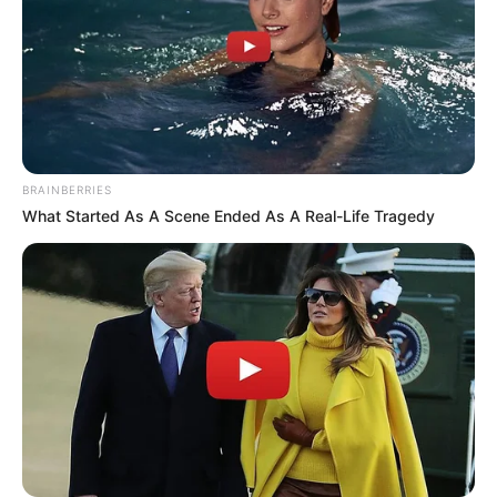
Fail! 10 Potret Makanan Gagal
Dimasak yang Bikin Kamu
Nggak Selera
BRAINBERRIES
What Started As A Scene Ended As A Real-Life Tragedy
10 Pose Manekin Anti
Mainstream yang Konyol
Banget