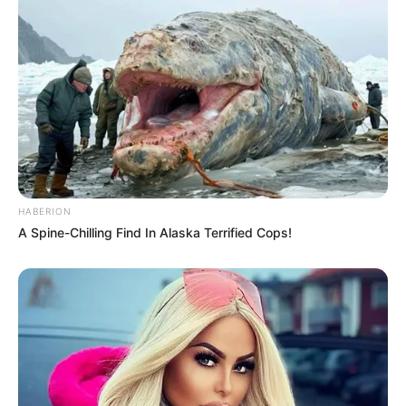
HABERION
A Spine-Chilling Find In Alaska Terrified Cops!
4. Dengan memanfaatkan mangkok oval membuat
kreasi orang yang sedang berendam, padahal cuma
pakai dua bahan