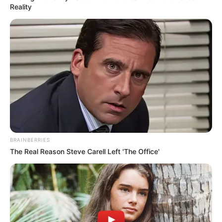
Reality
(foto: instagram/onigirigekijo)
7. Siapa yang tak gemas melihat anjing selucu ini,
jadi gak tega dimakan. Bentuknya terlalu
menggemaskan
BRAINBERRIES
The Real Reason Steve Carell Left 'The Office'