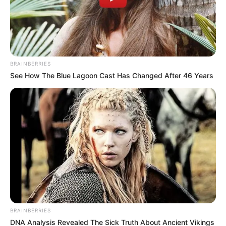
BRAINBERRIES
See How The Blue Lagoon Cast Has Changed After 46 Years
(foto: instagram/onigirigekijo)
8. Tahu krillin dong? Karakter di Dragon Ball ini
juga tergambar dalam piring ini. Setiap ekspresinya
dikerjakan dengan teliti
BRAINBERRIES
DNA Analysis Revealed The Sick Truth About Ancient Vikings