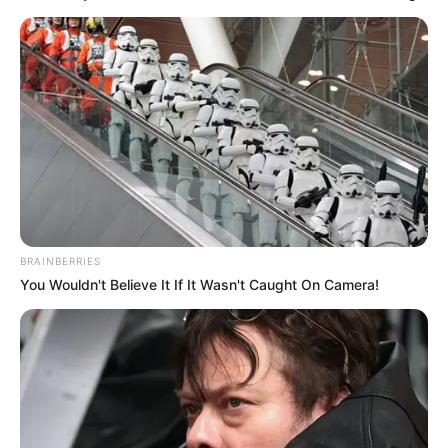
BRAINBERRIES
You Wouldn't Believe It If It Wasn't Caught On Camera!
(foto: instagram/onigirigekijo)
9. Dengan bantuan beberapa sayuran, kappa dibuat
dengan bentuk yang mirip. Kurang bagian badannya
aja nih