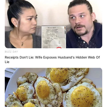
(foto: instagram/onigirigekijo)
BUZZ DAY
Receipts Don't Lie: Wife Exposes Husband's Hidden Web Of
Lie
3. Tak hanya hewan lho, karakter anime juga bagian
dari
untuk dibuat sebagai kreasi. Mirip yang ada
list
di komik