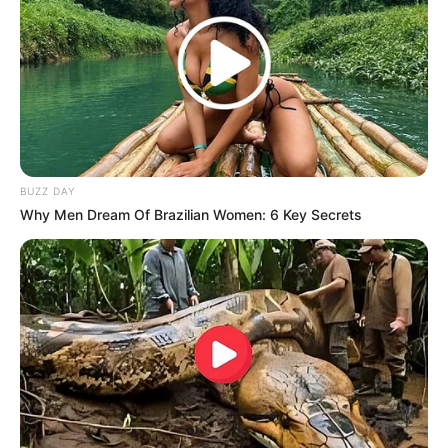
Bikin Ngakak, 10 Potret
Cosplay Murah Pakai Bahan
Seadanya
BUZZ DAY
Why Men Dream Of Brazilian Women: 6 Key Secrets
Anti Mainstream, 10 Cara
Membawa Barang Belanjaan
Versi Warga Thailand