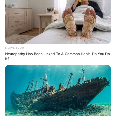
Tampil Lebih Modern, 7 Potret
Hasil Renovasi Rumah Berusia
90 Tahun
NERVE FLOW
Neuropathy Has Been Linked To A Common Habit. Do You Do
It?