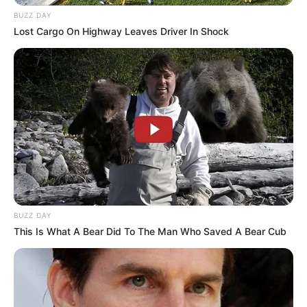
BUZZ DAY
Lost Cargo On Highway Leaves Driver In Shock
LIHAT ARTIKEL LAINNYA
BUZZ DAY
This Is What A Bear Did To The Man Who Saved A Bear Cub
Keren, 10 Kreasi dari
Terlihat Alami, 10 Kreasi
Recehan yang Bisa Jadi
Bunga Kertas untuk
Aksesoris
Mempercantik