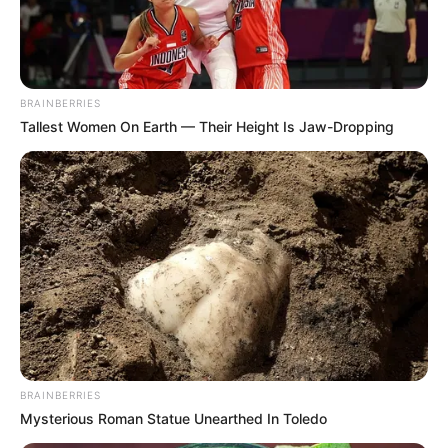
BRAINBERRIES
(foto: instagram/onigirigekijo)
Tallest Women On Earth — Their Height Is Jaw-Dropping
Baca juga:
10 Jenis Tanaman Air yang Bikin Kolam Ikan
Cantik & Bersih
Hanya bermodalkan nasi dan rumput laut ternyata bisa dikreasikan
menjadi bentuk yang unik. Tak hanya hewan, tapi juga karakter
berbagai anime.
TAGS
KREASI
NASI ORIGINI
BRAINBERRIES
Mysterious Roman Statue Unearthed In Toledo