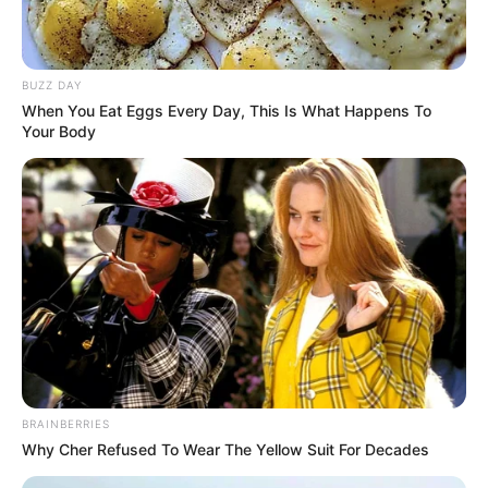
BUZZ DAY
When You Eat Eggs Every Day, This Is What Happens To
Your Body
(foto: instagram/onigirigekijo)
BRAINBERRIES
Why Cher Refused To Wear The Yellow Suit For Decades