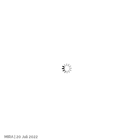
MIRA
| 20 Juli 2022
Bisa Jadi Tirai, 10 Ide Kreasi dengan
Tutup Botol