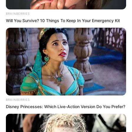
BRAINBERRIES
Will You Survive? 10 Things To Keep In Your Emergency Kit
BRAINBERRIES
Disney Princesses: Which Live-Action Version Do You Prefer?
INSPIRASI
10 Bentuk Pembatas Rak Buku,