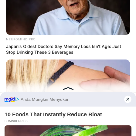
NEUROMIND PRO
Japan's Oldest Doctors Say Memory Loss Isn't Age: Just
Stop Drinking These 3 Beverages
Before You Go
PRIVACY POLICY
DISCLAIMER
HUBUNGI KAMI
IKLAN
BUZZDAY