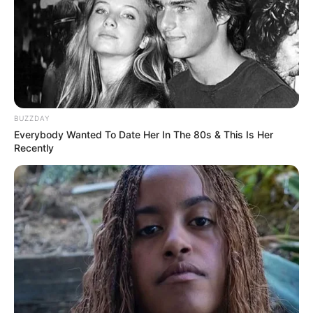
BUZZDAY
Everybody Wanted To Date Her In The 80s & This Is Her
Recently
(foto: etsy)
9. Tak hanya bisa membatasi buku satu sisi saja,
bentuk pengantar paket ini bisa membatasi buku
dalam dua sisi