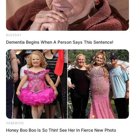
10 Pose Manekin Anti
Mainstream yang Konyol
Banget
BUZZDAY
Dementia Begins When A Person Says This Sentence!
8 Kata Lucu Seputar Malam
Minggu ala Jomblo yang Bikin
Ngenes
HABERION
Honey Boo Boo Is So Thin! See Her In Fierce New Photo