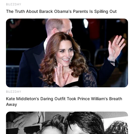
BUZZDAY
The Truth About Barack Obama's Parents Is Spilling Out
(foto: amazon)
8. Kalau bentuk ini cocok banget untuk penggemar
anjing, semakin banyak buku maka semakin panjang
tubuhnya
BUZZDAY
Kate Middleton's Daring Outfit Took Prince William's Breath
Away