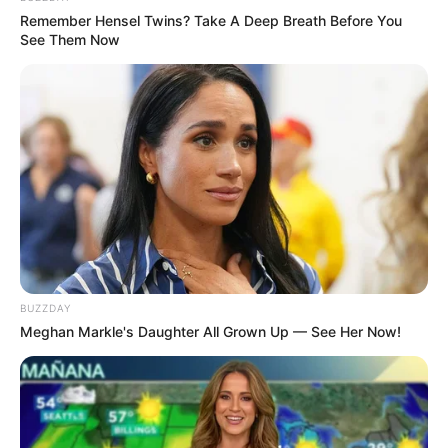
Remember Hensel Twins? Take A Deep Breath Before You
See Them Now
(foto: amazon)
6. Bentuk elegan lainnya selain bernuansa emas
adalah memakai bentuk batu transparan seperti ini
nih
BUZZDAY
Meghan Markle's Daughter All Grown Up — See Her Now!