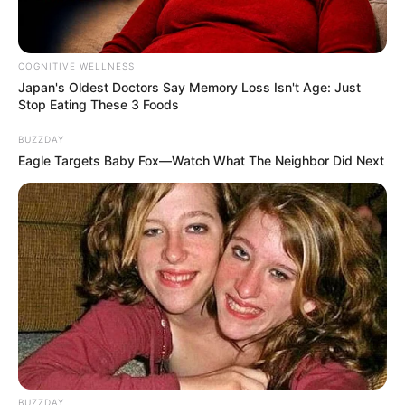
(foto: amazon)
COGNITIVE WELLNESS
Japan's Oldest Doctors Say Me​mory Lo​ss Isn't Age: Just
5. Kalau yang ini cocoknya untuk penggemar Jepang,
Stop Eating These 3 Foods
bentuk samurainya keren banget yah seperti sedang
melayang
BUZZDAY
Eagle Targets Baby Fox—Watch What The Neighbor Did Next
BUZZDAY