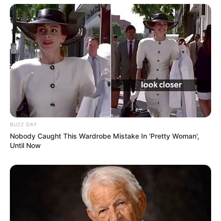
10 Desain Kanopi Tempat
Tidur, Serasa Beristirahat di
Kamar Raja
Tampil Lebih Modern, 7 Potret
BUZZ DAY
Hasil Renovasi Rumah Berusia
Nobody Caught This Wardrobe Mistake In 'Pretty Woman',
90 Tahun
Until Now