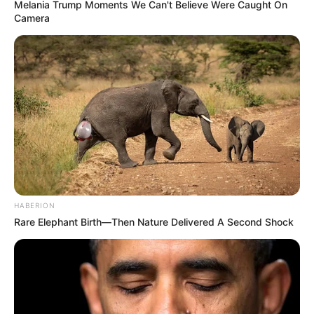
Melania Trump Moments We Can't Believe Were Caught On
Camera
Bikin Ngakak, 10 Potret
Cosplay Murah Pakai Bahan
Seadanya
HABERION
Rare Elephant Birth—Then Nature Delivered A Second Shock
Anti Mainstream, 10 Cara
Membawa Barang Belanjaan