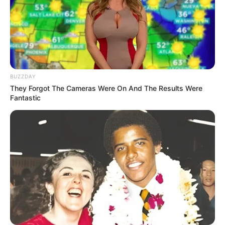
(foto: amazon)
BUZZDAY
They Forgot The Cameras Were On And The Results Were
7. Tak hanya berfungsi untuk membatasi buku, tapi
Fantastic
juga tempat penyimpanan botol minuman. Gak perlu
tempat lagi deh