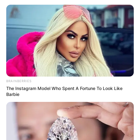
HOME
INSPIRASI
STYLE
FILM &
NGAKAK
QUOTES
HYPE
MORE
SERIES
BRAINBERRIES
The Instagram Model Who Spent A Fortune To Look Like
Barbie