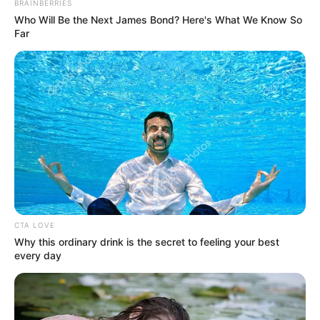
BRAINBERRIES
menemukan bentuk kereta api yang menuju
Who Will Be the Next James Bond? Here's What We Know So
Hogwarts yang sedang lewat terowongan
Far
CTA LOVE
Why this ordinary drink is the secret to feeling your best
every day
(foto: amazon)
3. Rangka kubus dengan warna emas disusun
membentuk model yang unik, terlihat elegan