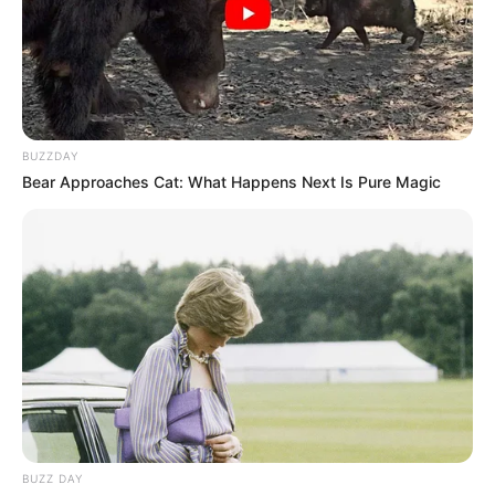
Dekorasi Mewah, 10
Inspirasi Pembatas
Ruangan yang Super
BUZZDAY
Keren
Bear Approaches Cat: What Happens Next Is Pure Magic
TULIS KOMENTAR
Alamat email Anda tidak akan dipublikasikan.
Ruas yang wajib ditandai
*
BUZZ DAY