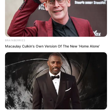
Dengan warna yang beragam membuatnya terlihat
Mute
lebih unik
BRAINBERRIES
Macaulay Culkin's Own Version Of The New ‘Home Alone’
(foto: amazon)
2. Penggemar Harry Potter pasti senang nih