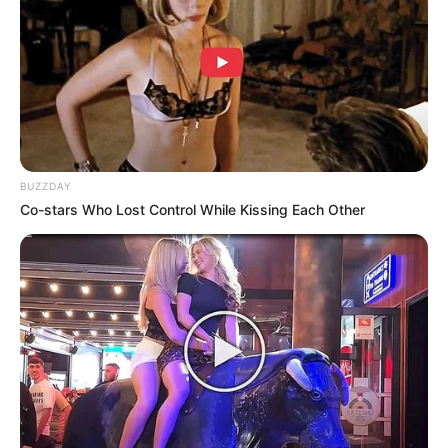
10. Membaca buku memang identik banget sih
dengan otak, walaupun kalau dilihat lama-lama
serem tapi menarik perhatian
BUZZDAY
Co-stars Who Lost Control While Kissing Each Other