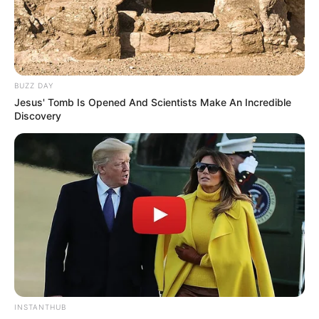
BUZZ DAY
Jesus' Tomb Is Opened And Scientists Make An Incredible
Discovery
Serem! 9 Chat Ojek Online &
Pelanggan Ini Bikin Auto
INSTANTHUB
Merinding