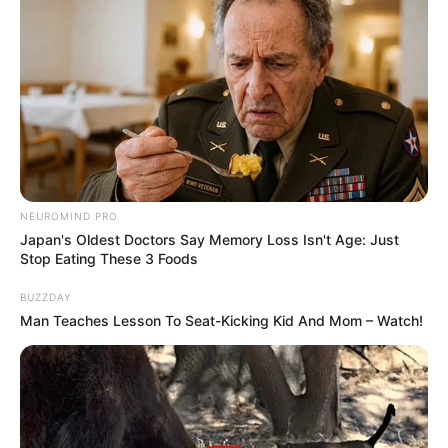
LIHAT ARTIKEL LAINNYA
NEUROMIND PRO
Japan's Oldest Doctors Say Memory Loss Isn't Age: Just
Stop Eating These 3 Foods
BUZZDAY
Man Teaches Lesson To Seat-Kicking Kid And Mom – Watch!
Jangan Terlalu Tinggi, 10
Biar Mudah Dicari, 10 Ide
Desain Rak Buku untuk
Mengatur Buku di Rak
Anak-anak