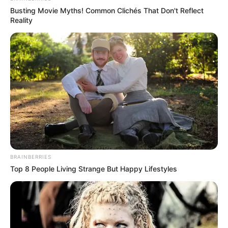
Busting Movie Myths! Common Clichés That Don't Reflect
Reality
(foto: domesticimperfection)
3. Model melayang ini juga bisa jadi alternatif, bisa
dipasang di berbagai tempat di rumah agar mudah
dijangkau
BRAINBERRIES
Top 8 People Living Strange But Happy Lifestyles