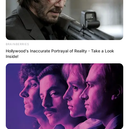
Biar Gak Monoton, 10
Desain Kalender untuk
Kegiatan Sehari-Hari
TULIS KOMENTAR
BRAINBERRIES
Hollywood's Inaccurate Portrayal of Reality - Take a Look
Alamat email Anda tidak akan dipublikasikan.
Ruas yang wajib ditandai
*
Inside!