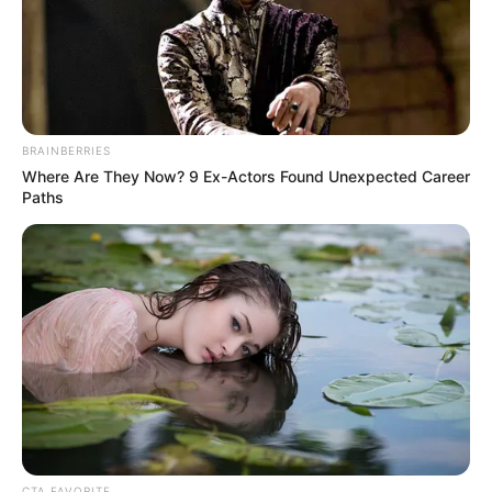
lalu diambil, selain itu cukup untuk berbagai ukuran
bacaan
BRAINBERRIES
Where Are They Now? 9 Ex-Actors Found Unexpected Career
Paths
CTA FAVORITE