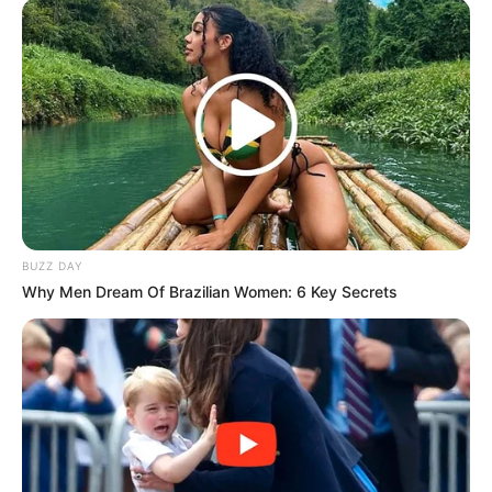
BUZZ DAY
(foto: thelabelledlife)
Why Men Dream Of Brazilian Women: 6 Key Secrets
8. Agar gak bosen dengan bentuk yang monoton,
desain pesawat luar angkasa adalah pilihan yang
tepat untuk sudut ruangan