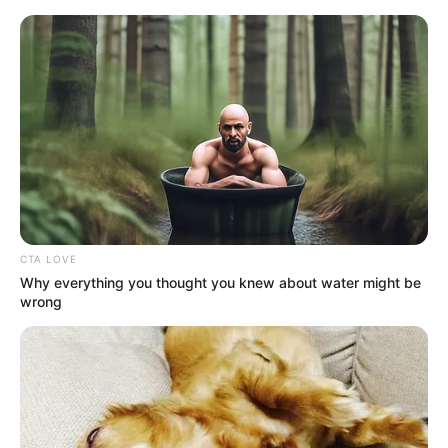
HOME
INSPIRASI
STYLE
FILM &
NGAKAK
QUOTES
HYPE
MORE
SERIES
CTA LOVE
Why everything you thought you knew about water might be
wrong