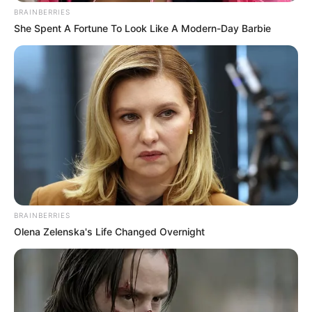
10 Inspirasi Desain
Ini 10 Ide Desain Kanopi
BRAINBERRIES
Undangan Minimalis,
Minimalis yang Sederhana
She Spent A Fortune To Look Like A Modern-Day Barbie
Tetap Keren Meski Low
& Elegan
Budget
Simple hingga Unik, 10
Desain Tempat Lilin
dengan Berbagai Bentuk
BRAINBERRIES
Olena Zelenska's Life Changed Overnight