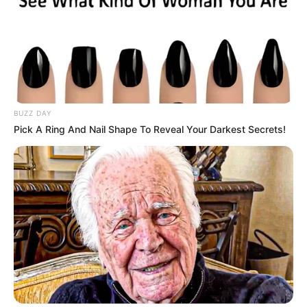
(foto: organisedpreetyhome)
5. Jika ingin bernuansa
, model keranjang
vintage
adalah pilihan paling tepat. Apalagi diletakkan di
BUZZ DAY
atas meja kayu
Pick A Ring And Nail Shape To Reveal Your Darkest Secrets!