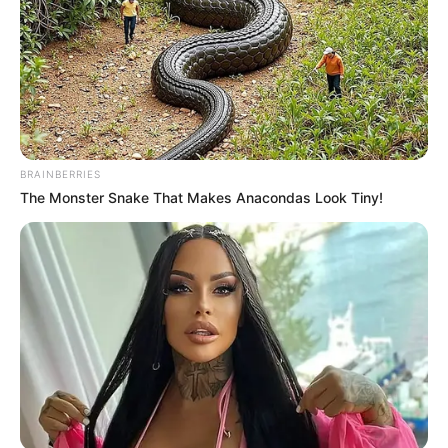
LIHAT ARTIKEL LAINNYA
BRAINBERRIES
The Monster Snake That Makes Anacondas Look Tiny!
9 Desain Detail Barang
Manfaatkan Ruang
Sangat Membantu, Jadi
Kosong, 10 Desain
Lebih Mudah Deh
Tangga Minimalis yang
Multifungsi