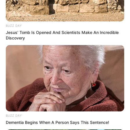
7. Manfaatkan tempat map yang sudah dihias dengan
stiker-stiker lucu, terlihat lebih rapi dan bebas
berantakan
BUZZ DAY
Jesus' Tomb Is Opened And Scientists Make An Incredible
Discovery
BUZZ DAY
Dementia Begins When A Person Says This Sentence!