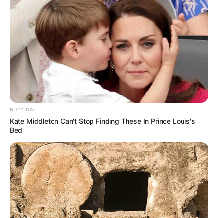
BUZZ DAY
Kate Middleton Can't Stop Finding These In Prince Louis's
Bed
(foto: ourhousenowahome)