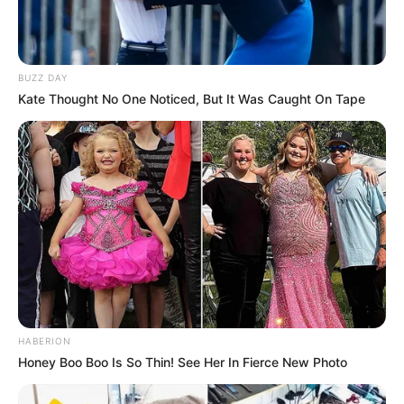
BUZZ DAY
Kate Thought No One Noticed, But It Was Caught On Tape
(foto: bookriot)
HABERION
Honey Boo Boo Is So Thin! See Her In Fierce New Photo
9. Bentuk hewan terlihat lucu banget, ada tali
sehingga buku bisa dibawa kemanapun anak ingin