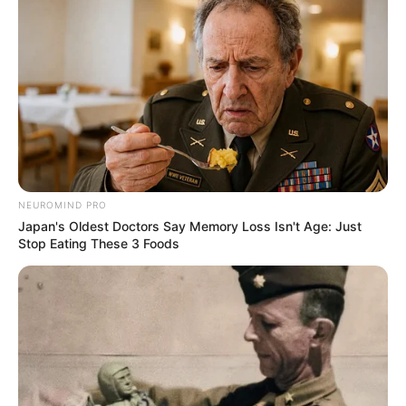
Langka Banget! 10 Pose Lucu
Katak yang Bikin Ketawa
Gemes
NEUROMIND PRO
Japan's Oldest Doctors Say Memory Loss Isn't Age: Just
Stop Eating These 3 Foods
Ambyar! 10 Kalimat Baper
Pakai Bahasa Jawa Ini Bikin
Galau Abis