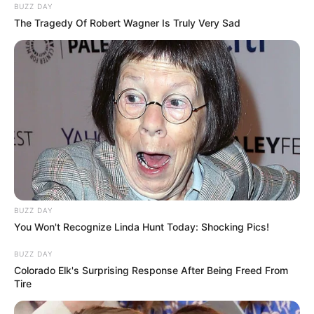
BUZZ DAY
The Tragedy Of Robert Wagner Is Truly Very Sad
(foto: organisedpreetyhome)
6. Model tabung ini juga bisa jadi alternatif, apalagi
jika bisa berputar pasti lebih mudah mengambil dan
mengembalikan
BUZZ DAY
You Won't Recognize Linda Hunt Today: Shocking Pics!
BUZZ DAY
Colorado Elk's Surprising Response After Being Freed From
Tire