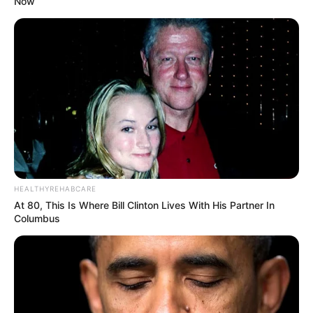
Now
HEALTHYREHABCARE
At 80, This Is Where Bill Clinton Lives With His Partner In
Columbus
Serem! 9 Chat Ojek Online &
Pelanggan Ini Bikin Auto
Merinding