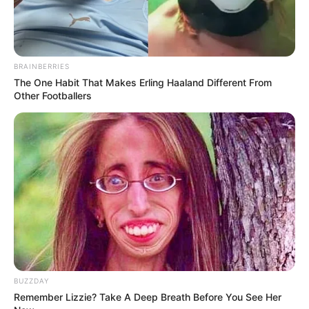
10 Pemain Drama
Deretan 10 Pemain Drakor
Imitation, Banyak
Mine, Duet Lee Bo Young
Dibintangi Idol KPop
& Kim Seo Hyung
BRAINBERRIES
The One Habit That Makes Erling Haaland Different From
Other Footballers
BUZZDAY
Remember Lizzie? Take A Deep Breath Before You See Her