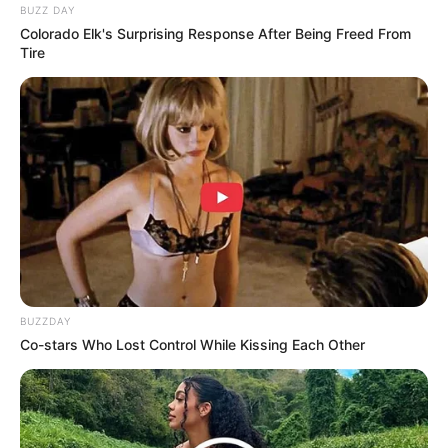
BUZZ DAY
Colorado Elk's Surprising Response After Being Freed From
Tire
BUZZDAY
Co-stars Who Lost Control While Kissing Each Other
(foto: instagram/simaybarlass)