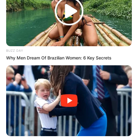
8. Deniz Ugur memerankan Seher, wanita konservatif
yang rela melakukan apa saja demi menjaga
keluarganya tetap bersama setelah suaminya
meninggal
BUZZ DAY
Why Men Dream Of Brazilian Women: 6 Key Secrets