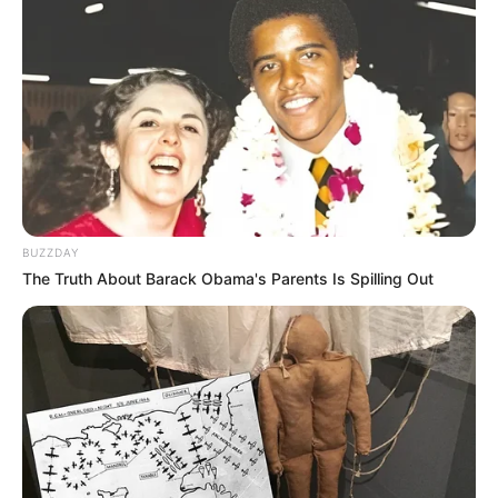
Fail! 10 Potret Makanan Gagal
Dimasak yang Bikin Kamu
Nggak Selera
BUZZDAY
The Truth About Barack Obama's Parents Is Spilling Out
10 Pose Manekin Anti
Mainstream yang Konyol
Banget