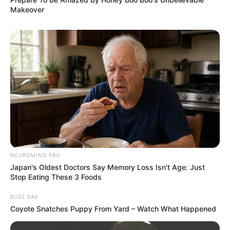
Makeover
Langka Banget! 10 Pose Lucu
Katak yang Bikin Ketawa
Gemes
NEUROMIND PRO
Japan's Oldest Doctors Say Memory Loss Isn't Age: Just
Stop Eating These 3 Foods
Ambyar! 10 Kalimat Baper
BUZZ DAY
Pakai Bahasa Jawa Ini Bikin
Coyote Snatches Puppy From Yard – Watch What Happened
Galau Abis