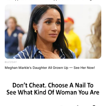
(foto: instagram/fikretkuskann)
5. Agah tinggal di sebuah rumah besar bersama
BUZZDAY
dengan istrinya yang cantik dan ambisius Seniz
Meghan Markle's Daughter All Grown Up — See Her Now!
diperankan Mine Tugay