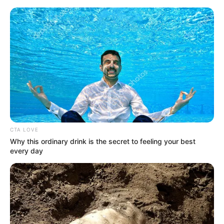
HOME
INSPIRASI
STYLE
FILM &
NGAKAK
QUOTES
HYPE
MORE
SERIES
CTA LOVE
Why this ordinary drink is the secret to feeling your best
every day