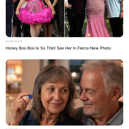
HABERION
Honey Boo Boo Is So Thin! See Her In Fierce New Photo
(foto: instagram/nebitaskannn)
10. Berikutnya ada Neriman, ibu mertua Seher yang
tamak diperankan oleh Aysen Sezerel