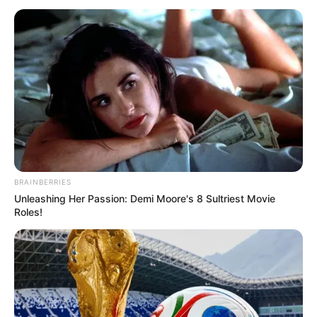
BRAINBERRIES
Unleashing Her Passion: Demi Moore's 8 Sultriest Movie
Roles!
SELEBRITI
Yuk Kenali 10 Pemain Zalim,