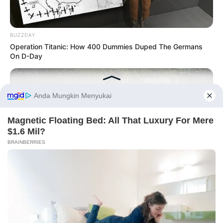
BUZZDAY
Operation Titanic: How 400 Dummies Duped The Germans
On D-Day
8 Kata Lucu Seputar Malam
Minggu ala Jomblo yang Bikin
Ngenes
Before You Go
BUZZDAY
This Is What A Bear Did To The Man Who Saved A Bear Cub
10 Desain Kanopi Tempat
Tidur, Serasa Beristirahat di