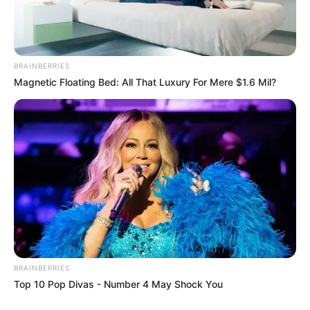
BRAINBERRIES
Magnetic Floating Bed: All That Luxury For Mere $1.6 Mil?
(foto: instagram/skutlubey)
3. Ceren, putri bungsu Seher, dipercayakan kepada
Bahar Sahin. Ia adalah gadis ambisius yang rela
melakukan sesuatu yang buruk untuk mencapai
tujuannya
BRAINBERRIES
Top 10 Pop Divas - Number 4 May Shock You