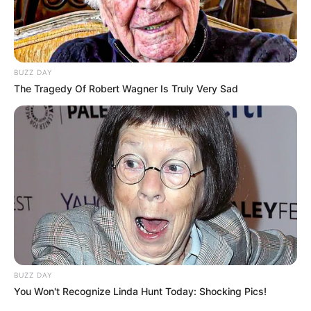
BUZZ DAY
The Tragedy Of Robert Wagner Is Truly Very Sad
(foto: instagram/modolunay)
7. Peran Damla, putri Agah dan Seniz yang berjiwa
bebas dipercayakan kepada aktris cantik Simay
Barlas
BUZZ DAY
You Won't Recognize Linda Hunt Today: Shocking Pics!