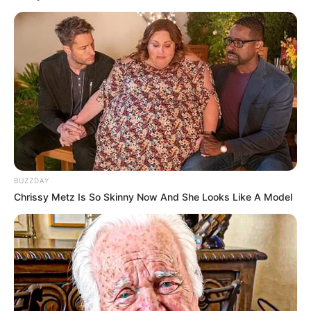
6. Mereka memiliki putra yang tidak bertanggung
jawab bernama Cenk. Aktor yang memerankannya
adalah Ozan Dolunay
BUZZDAY
Chrissy Metz Is So Skinny Now And She Looks Like A Model