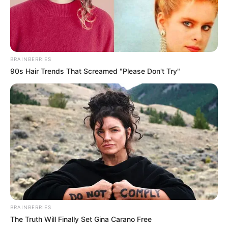
(foto: instagram/berkerguvenn)
BRAINBERRIES
90s Hair Trends That Screamed "Please Don't Try"
2. Cemre putri Seher yang bekerja sebagai perawat
Nedim diperankan oleh Sera Kutlubey
BRAINBERRIES
The Truth Will Finally Set Gina Carano Free