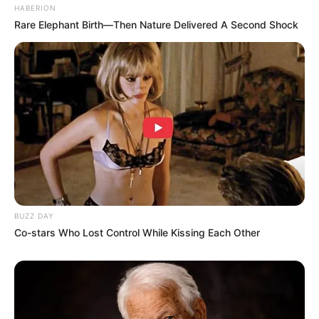
LIHAT ARTIKEL LAINNYA
HABERION
Rare Elephant Birth—Then Nature Delivered A Second Shock
Aisyah Aqilah
Serba Putih, 10 Potret
Rumah Diah Permatasari
Bergaya Eropa
BUZZ DAY
Co-stars Who Lost Control While Kissing Each Other
Serba Putih , 10 Potret
10 Potret Villa Rossa di
Rumah Ryana Dea
Bali, Ada Kolam Renang