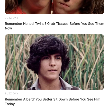
(foto: youtube/athallanaufal)
BUZZ DAY
Remember Hensel Twins? Grab Tissues Before You See Them
7. Disamping tempat tidur terdapat lemari yang
Now
penuh dengan baju-baju untuk syuting atau hang out
BUZZ DAY
Remember Albert? You Better Sit Down Before You See Him
(foto: youtube/athallanaufal)
Today