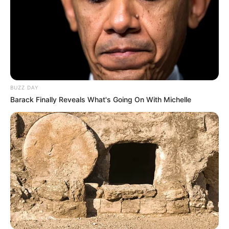
BUZZ DAY
Barack Finally Reveals What's Going On With Michelle
(foto: youtube/athallanaufal)
10. Masih di lantai dua terdapat balkon dengan
pemandangan yang tak kalah apik dengan di puncak