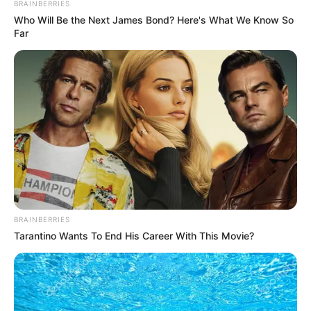
tamu dan ruang televisi sementara dengan gorden
BRAINBERRIES
Who Will Be the Next James Bond? Here's What We Know So
yang memiliki aksen sama dengan pintu masuk
Far
BRAINBERRIES
Tarantino Wants To End His Career With This Movie?