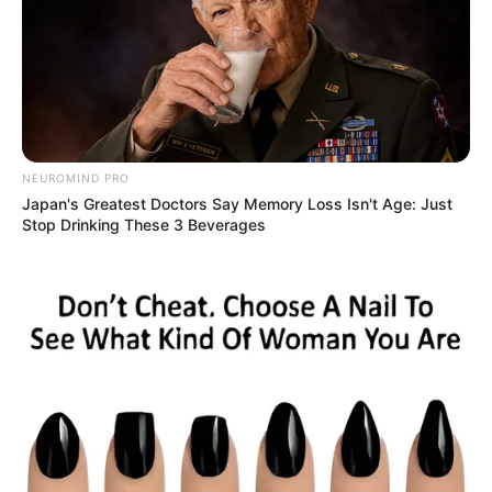
Berkonsep Modern dan
hingga Jacuzzi
Nyaman
NEUROMIND PRO
10 Potret Rumah Roro
Japan's Greatest Doctors Say Memory Loss Isn't Age: Just
Fitria, Punya Ruang DJ
Stop Drinking These 3 Beverages
Pribadi
10 Potret Rumah Shilpa
Shetty yang Megah dan
Mewah