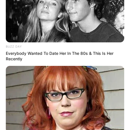
BUZZ DAY
Everybody Wanted To Date Her In The 80s & This Is Her
Recently
Serem! 9 Chat Ojek Online &
Pelanggan Ini Bikin Auto
Merinding