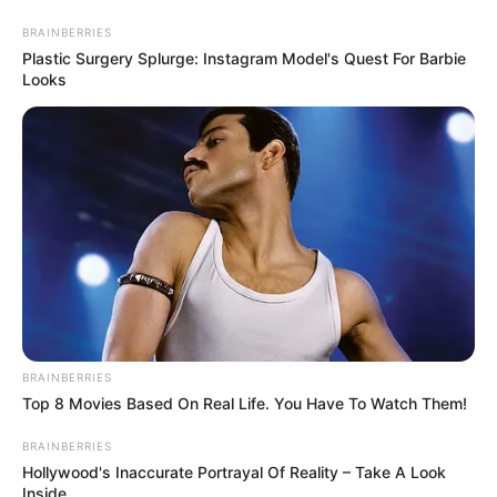
BRAINBERRIES
Plastic Surgery Splurge: Instagram Model's Quest For Barbie
Looks
HOME
INSPIRASI
STYLE
FILM &
NGAKAK
QUOTES
HYPE
MORE
SERIES
BRAINBERRIES
Top 8 Movies Based On Real Life. You Have To Watch Them!
BRAINBERRIES
Hollywood's Inaccurate Portrayal Of Reality – Take A Look
Inside