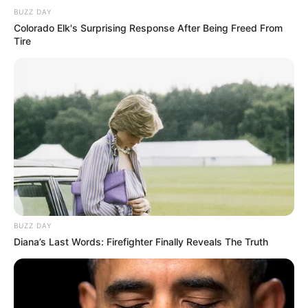
8. Sebelah lemari terdapat koleksi tas mini yang
BUZZ DAY
Colorado Elk's Surprising Response After Being Freed From
tergantung rapi untuk ke lokasi syuting
Tire
(foto: youtube/athallanaufal)
BUZZ DAY
Diana’s Last Words: Firefighter Finally Reveals The Truth
9. Pada bagian lain terdapat televisi yang
bersebelahan dengan rak berisi berbagai macam
dekorasi