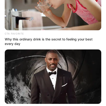
(foto: youtube/athallanaufal)
2. Tak ingin monoton, garden dipilih dengan aksen
geomtrik dengan beberapa warna sehingga lebih
terkesan ramai
CTA FAVORITE
Why this ordinary drink is the secret to feeling your best
every day
(foto: youtube/athallanaufal)
3. Furniture masih belum datang, ini adalah ruang