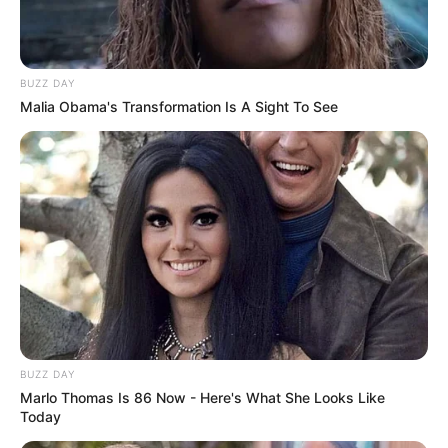
Fail! 10 Potret Makanan Gagal
BUZZ DAY
Dimasak yang Bikin Kamu
Malia Obama's Transformation Is A Sight To See
Nggak Selera
10 Pose Manekin Anti
Mainstream yang Konyol
Banget
BUZZ DAY
Marlo Thomas Is 86 Now - Here's What She Looks Like
Today