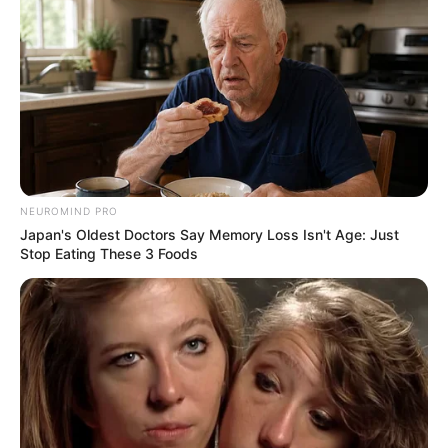
(foto: youtube/athallanaufal)
6. Ruang tidur tampak nyaman dengan lampu yang
bisa berubah-ubah warna, tidur jadi lebih nyaman
NEUROMIND PRO
nih
Japan's Oldest Doctors Say Memory Loss Isn't Age: Just
Stop Eating These 3 Foods