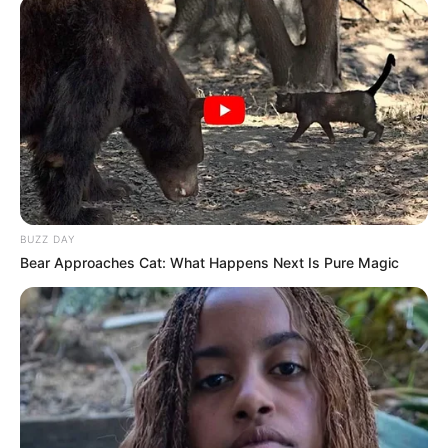
Langka Banget! 10 Pose Lucu
Katak yang Bikin Ketawa
Gemes
BUZZ DAY
Bear Approaches Cat: What Happens Next Is Pure Magic
Ambyar! 10 Kalimat Baper
Pakai Bahasa Jawa Ini Bikin
Galau Abis