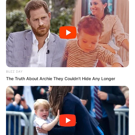
8 Kata Lucu Seputar Malam
Minggu ala Jomblo yang Bikin
Ngenes
BUZZ DAY
The Truth About Archie They Couldn't Hide Any Longer
10 Desain Kanopi Tempat
Tidur, Serasa Beristirahat di
Kamar Raja