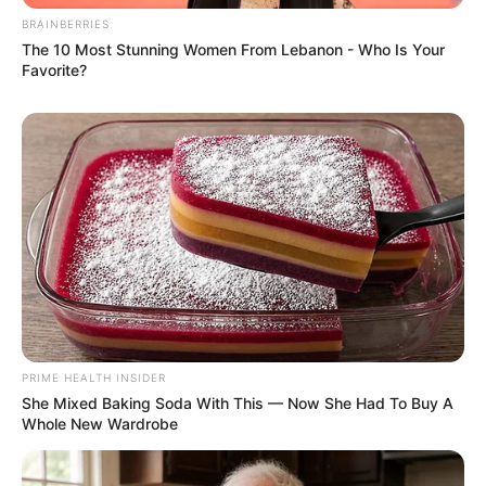
BRAINBERRIES
The 10 Most Stunning Women From Lebanon - Who Is Your
Favorite?
(foto: youtube/athallanaufal)
5. Tangga menuju lantai dua didesain dengan aksen
serba putih dengan railing logam hitam berpadu
dengan pegangan kayu
PRIME HEALTH INSIDER
She Mixed Baking Soda With This — Now She Had To Buy A
Whole New Wardrobe