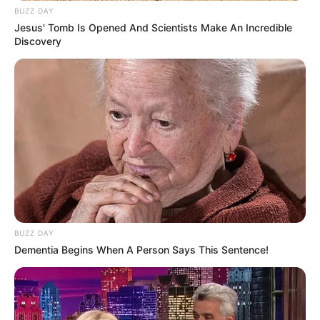
BUZZ DAY
Jesus' Tomb Is Opened And Scientists Make An Incredible
Discovery
BUZZ DAY
Dementia Begins When A Person Says This Sentence!
(foto: youtube/athallanaufal)
Baca juga:
10 Potret Alfa Subagio, Seleb TikTok yang Viral
di YouTube karena Video Lamaran