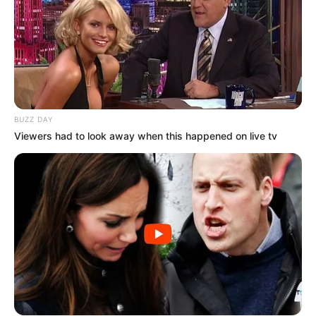
Walaupun furniture belum lengkap tapi rumah Aisyah Aqilah
tampak nyaman untuk ditinggali.
TAGS
AISYAH AQILAH
RUMAH ARTIS
BUZZ DAY
Viewers had to look away when this happened on live tv