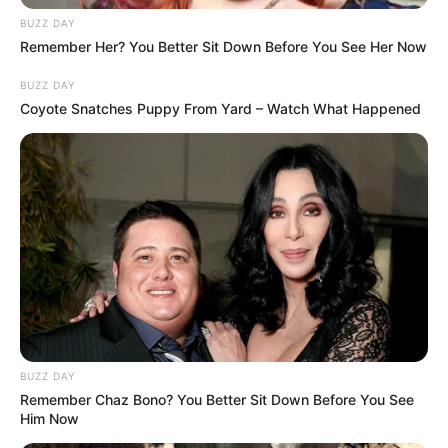
BUZZ DAY
Bikin Ngakak, 10 Potret
Remember Her? You Better Sit Down Before You See Her Now
Cosplay Murah Pakai Bahan
Seadanya
BUZZ DAY
Coyote Snatches Puppy From Yard – Watch What Happened
Anti Mainstream, 10 Cara
Membawa Barang Belanjaan
Versi Warga Thailand
BUZZ DAY
Remember Chaz Bono? You Better Sit Down Before You See
Him Now