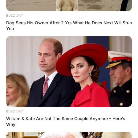
BUZZ DAY
Dog Sees His Owner After 2 Yrs What He Does Next Will Stun
You
BUZZ DAY
William & Kate Are Not The Same Couple Anymore – Here's
Why!