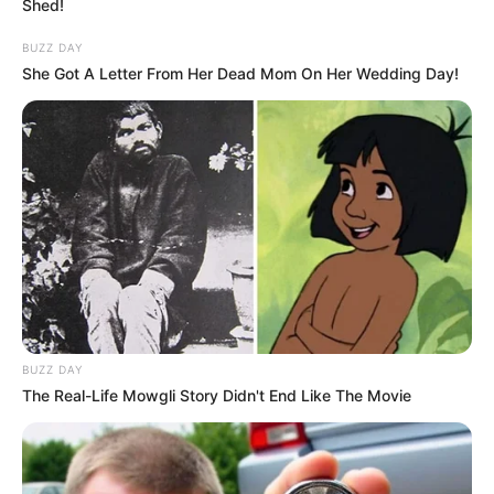
Shed!
BUZZ DAY
She Got A Letter From Her Dead Mom On Her Wedding Day!
BUZZ DAY
The Real-Life Mowgli Story Didn't End Like The Movie