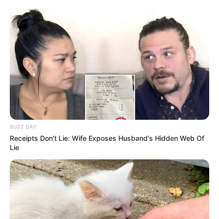
HOME
INSPIRASI
STYLE
FILM &
NGAKAK
QUOTES
HYPE
MORE
SERIES
BUZZ DAY
Receipts Don't Lie: Wife Exposes Husband's Hidden Web Of
Lie