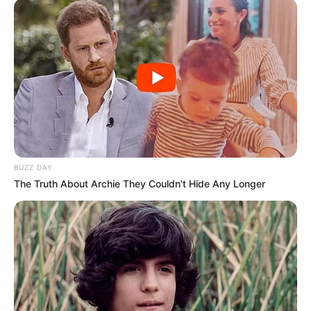
Kratos
Keqing
Venti
Lumine
BUZZ DAY
The Truth About Archie They Couldn't Hide Any Longer
TULIS KOMENTAR
Alamat email Anda tidak akan dipublikasikan.
Ruas yang wajib ditandai
*