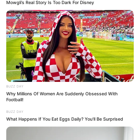
Mowgli’s Real Story Is Too Dark For Disney
BUZZ DAY
Why Millions Of Women Are Suddenly Obsessed With
Football!
BUZZ DAY
What Happens If You Eat Eggs Daily? You'll Be Surprised
Yoimiya