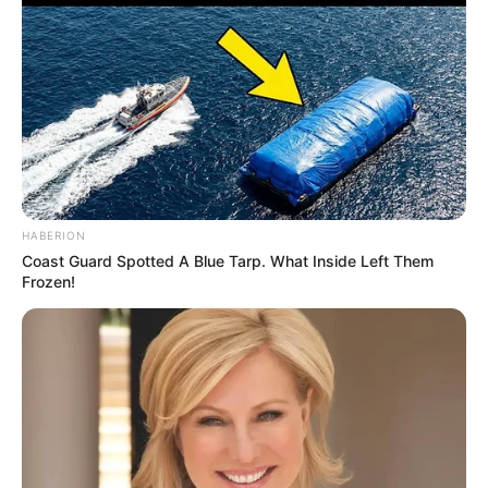
(foto: zerochan)
HABERION
Coast Guard Spotted A Blue Tarp. What Inside Left Them
Daftar isi
Frozen!
Biodata & Profil
Nama Lengkap: Yoimiya
Nama Panggung: Yoimiya