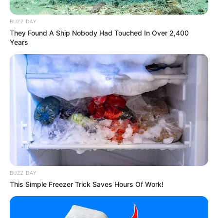
Baca selengkapnya
arrow_forward_ios
BUZZ DAY
They Found A Ship Nobody Had Touched In Over 2,400
Years
Berkat kepribadiannya yang ramah dan suka membantu yang lain,
ia adalah karakter yang dicintai oleh penduduk Kota Inazuma. Ia
Mute
ternyata juga memiliki kemampuan membaca hati orang lain.
BUZZ DAY
This Simple Freezer Trick Saves Hours Of Work!