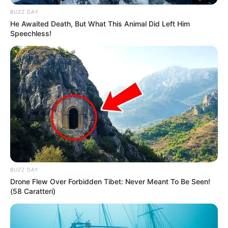
Anti Mainstream, 10 Cara
BUZZ DAY
Membawa Barang Belanjaan
He Awaited Death, But What This Animal Did Left Him
Versi Warga Thailand
Speechless!
Langka Banget! 10 Pose Lucu
Katak yang Bikin Ketawa
Gemes
BUZZ DAY
Drone Flew Over Forbidden Tibet: Never Meant To Be Seen!
(58 Caratteri)