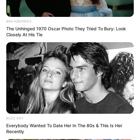
BRAINBERRIES
The Unhinged 1970 Oscar Photo They Tried To Bury: Look
LIHAT ARTIKEL LAINNYA
Closely At His Tie
Lady Dimitrescu
Radagon
BUZZ DAY
Everybody Wanted To Date Her In The 80s & This Is Her
Recently