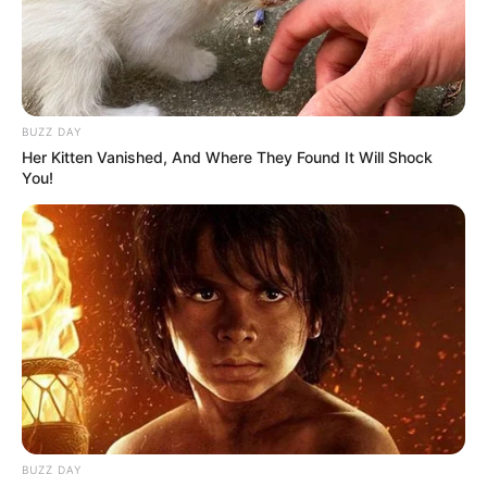
BUZZ DAY
Her Kitten Vanished, And Where They Found It Will Shock
You!
BUZZ DAY