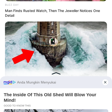
BUZZ DAY
Man Finds Rusted Watch, Then The Jeweller Notices One
Detail
BUZZ DAY
The Lighthouse That Woke Up After 50 Years And Shocked
Everyone
Before You Go
PRIVACY POLICY
DISCLAIMER
HUBUNGI KAMI
IKLAN