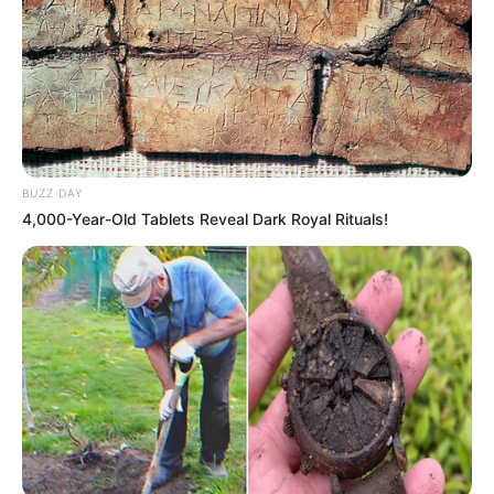
10 Desain Kanopi Tempat
Tidur, Serasa Beristirahat di
Kamar Raja
BUZZ DAY
4,000-Year-Old Tablets Reveal Dark Royal Rituals!
Tampil Lebih Modern, 7 Potret
Hasil Renovasi Rumah Berusia
90 Tahun