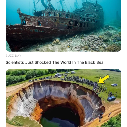
Ambyar! 10 Kalimat Baper
Pakai Bahasa Jawa Ini Bikin
Galau Abis
BUZZ DAY
Scientists Just Shocked The World In The Black Sea!
Fail! 10 Potret Makanan Gagal
Dimasak yang Bikin Kamu
Nggak Selera