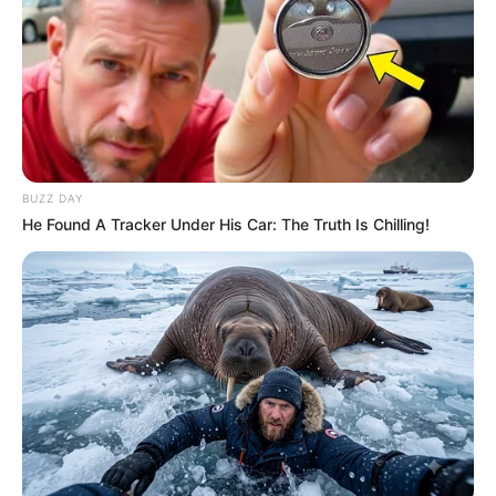
Serem! 9 Chat Ojek Online &
Pelanggan Ini Bikin Auto
Merinding
BUZZ DAY
He Found A Tracker Under His Car: The Truth Is Chilling!
Bikin Ngakak, 10 Potret
Cosplay Murah Pakai Bahan
Seadanya