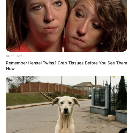
Jika aku berjalan ke sana sendiri, maka aku akan
membuat Kamisato mendapatkan banyak masalah.
Walaupun sumber dari dagame utamanya tidak dilengkpai dengan
opsi AOE, Yoimiya tetap bisa mengalahkan musuh dengan
ledakan api yang mengejutkan dari busur panahnya.
TAGS
GENSHIN IMPACT
KARAKTER GAME
YOIMIYA
BUZZ DAY
Remember Hensel Twins? Grab Tissues Before You See Them
Now