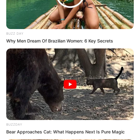
BUZZ DAY
Why Men Dream Of Brazilian Women: 6 Key Secrets
Walking On Thin Ice
Tempest
My Troublesome Star
Aema
BUZZDAY
1 ULASAN
Bear Approaches Cat: What Happens Next Is Pure Magic