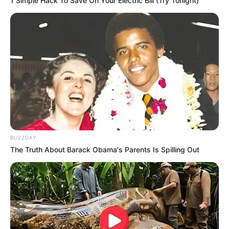
1 Simple Hack To Save On Your Electric Bill (Try Tonight)
Tampil Lebih Modern, 7 Potret
Hasil Renovasi Rumah Berusia
90 Tahun
BUZZDAY
The Truth About Barack Obama's Parents Is Spilling Out