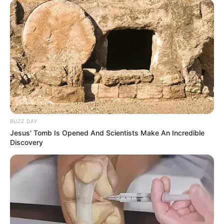
Santo
4 Desember 2022 at 19:15
Lebih menarik kisahnya dari season pertama
Cerita
9/10
Pemain
8/10
Akting
9/10
Musik
10/10
Balas
BUZZ DAY
ULASAN
Jesus' Tomb Is Opened And Scientists Make An Incredible
Discovery
Alamat email Anda tidak akan dipublikasikan.
Ruas yang wajib ditandai
*