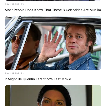
Detail
BRAINBERRIES
Most People Don't Know That These 8 Celebrities Are Muslim
Judul: Work Later, Drink Now Season 2 / 술꾼도시여자들2
Judul Lain: Soolkkundoshiyeojadeul Sijeun 2 ,
Soolkkundoshiyeojadeul 2 , 술꾼도시여자들 시즌2
Genre: Drama, Persahabatan, Komedi
Negara: Korea Selatan
Sutradara: Kim Jung Shik
Produser: –
Penulis Naskah: Wi So Young
BRAINBERRIES
Rumah Produksi: –
It Might Be Quentin Tarantino's Last Movie
Channel TV: tvN
Jumlah Episode: 10
Masa Tayang: 9 Desember 2022 – 10 Februari 2023