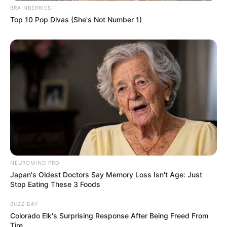
terpendam kepadanya.
BRAINBERRIES
Top 10 Pop Divas (She's Not Number 1)
Pemeran Pendukung
Yoon Shi Yoon sebagai Tuan Nice Paper
OS
T (Original Soundtrack)
–
Trailer
https://youtu.be/9k6WT57r2oo
TAGS
DRAMA KOREA
WORK LATER DRINK NOW SEASON 2
NEUROMIND PRO
Japan's Oldest Doctors Say Memory Loss Isn't Age: Just
Stop Eating These 3 Foods
BUZZ DAY
Colorado Elk's Surprising Response After Being Freed From
Tire