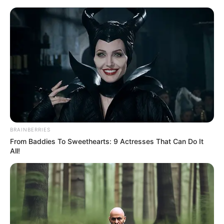
HOME
INSPIRASI
STYLE
FILM &
NGAKAK
QUOTES
HYPE
MORE
SERIES
BRAINBERRIES
From Baddies To Sweethearts: 9 Actresses That Can Do It
All!