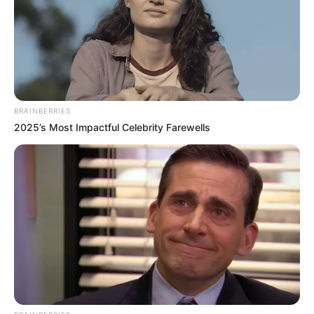
9
/10 (1 Votes)
Beri Rating & Review
BRAINBERRIES
2025’s Most Impactful Celebrity Farewells
Edit
Work Later, Drink Now Season 2
merupakan drama Korea Selatan
yang ditayangkan di tvN mulai 9 Desember 2022. Drama ini
ditayangkan untuk mengisi slot pada hari Jumat.
Kisahnya diadaptasi dari webkomik berjudul
Soolkkundoshicheonyeodeul
oleh Mikkang.
Lee Sun Bin
didapuk menjadi pemeran utama dalam drama ini. Ia