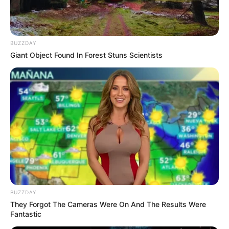
BUZZDAY
Giant Object Found In Forest Stuns Scientists
Serem! 9 Chat Ojek Online &
Pelanggan Ini Bikin Auto
Merinding
BUZZDAY
They Forgot The Cameras Were On And The Results Were
Fantastic