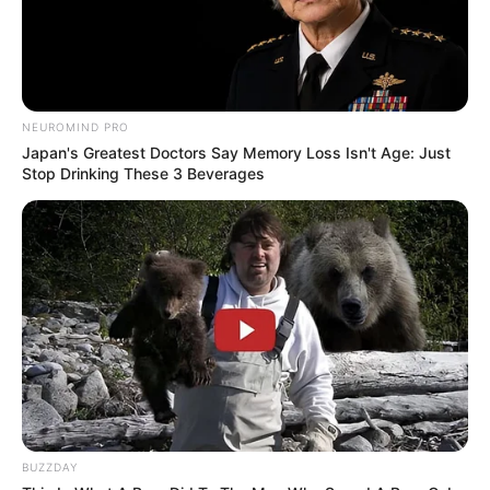
Langka Banget! 10 Pose Lucu
Katak yang Bikin Ketawa
Gemes
NEUROMIND PRO
Japan's Greatest Doctors Say Memory Loss Isn't Age: Just
Stop Drinking These 3 Beverages
Ambyar! 10 Kalimat Baper
Pakai Bahasa Jawa Ini Bikin
Galau Abis
BUZZDAY