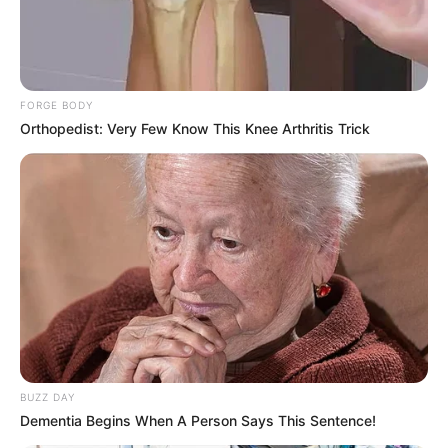
Rating
FORGE BODY
Cerita
Orthopedist: Very Few Know This Knee Arthritis Trick
Pemain
Akting
Musik
BUZZ DAY
Dementia Begins When A Person Says This Sentence!