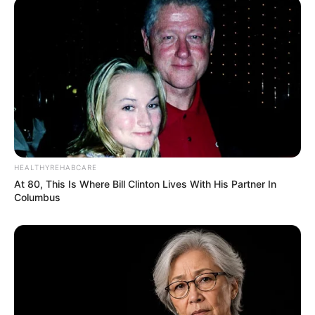
Bikin Ngakak, 10 Potret
Cosplay Murah Pakai Bahan
Seadanya
HEALTHYREHABCARE
At 80, This Is Where Bill Clinton Lives With His Partner In
Anti Mainstream, 10 Cara
Columbus
Membawa Barang Belanjaan
Versi Warga Thailand