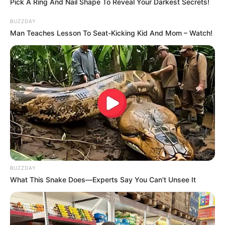
Pick A Ring And Nail Shape To Reveal Your Darkest Secrets!
BUZZDAY
Man Teaches Lesson To Seat-Kicking Kid And Mom – Watch!
Detail
Judul: Woof & Meow – Do you Love Me? / 멍냥멍냥
Judul lain: Mongnyang Mongnyang / Calming Signal
Mongnyang Mongnyang
Genre: Romansa
BUZZDAY
What This Snake Does—Experts Say You Can't Unsee It
Negara: Korea Selatan
Sutradara: Ahn Hye Jin
Produser: –