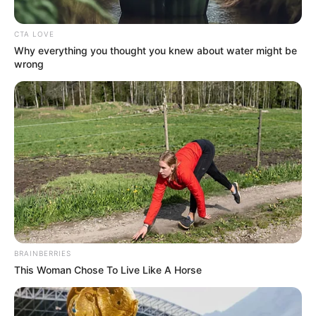
CTA LOVE
Why everything you thought you knew about water might be
wrong
Rating
Cerita
Pemain
Akting
BRAINBERRIES
This Woman Chose To Live Like A Horse
Musik