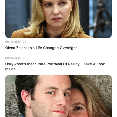
Langka Banget! 10 Pose Lucu
BRAINBERRIES
Katak yang Bikin Ketawa
Olena Zelenska's Life Changed Overnight
Gemes
BRAINBERRIES
Hollywood's Inaccurate Portrayal Of Reality – Take A Look
Inside
Ambyar! 10 Kalimat Baper
Pakai Bahasa Jawa Ini Bikin
Galau Abis