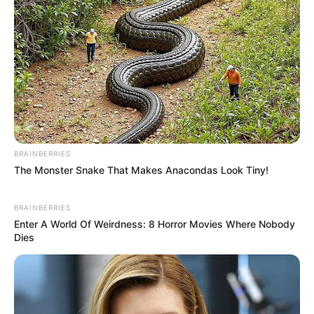
Bikin Ngakak, 10 Potret
Cosplay Murah Pakai Bahan
Seadanya
BRAINBERRIES
The Monster Snake That Makes Anacondas Look Tiny!
BRAINBERRIES
Enter A World Of Weirdness: 8 Horror Movies Where Nobody
Dies
Anti Mainstream, 10 Cara
Membawa Barang Belanjaan
Versi Warga Thailand