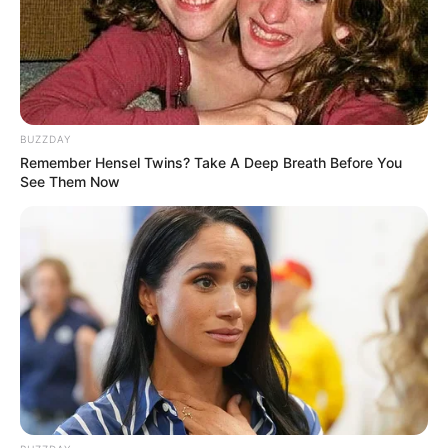
-
/10 (- Votes)
Beri Rating & Review
BUZZDAY
Remember Hensel Twins? Take A Deep Breath Before You
See Them Now
Edit
Woof & Meow – Do you Love Me?
merupakan drama Korea yang
tayang mulai 19 Februari 2022 di channel DRAMAcube.
Drama ini tayang dengan mengisi slot pada hari Sabtu jam 08.30
KST atau 06.30 WIB. Selain itu, drama ini juga bisa dinikmati di
channel YouTube.