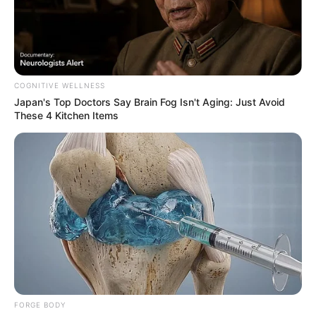
COGNITIVE WELLNESS
Japan's Top Doctors Say Bra​in Fo​g Isn't Aging: Just Avoid
These 4 Kitchen Items
FORGE BODY