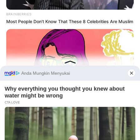
BRAINBERRIES
Most People Don't Know That These 8 Celebrities Are Muslim
Before You Go
BRAINBERRIES
PRIVACY POLICY
DISCLAIMER
HUBUNGI KAMI
IKLAN
Busting Movie Myths! Common Clichés That Don't Reflect
Reality
BRAINBERRIES
These 6 Movies Were So Bad That They Became Instant