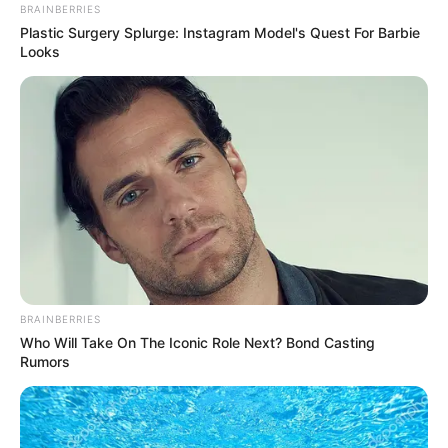
BRAINBERRIES
Plastic Surgery Splurge: Instagram Model's Quest For Barbie
Looks
8 Kata Lucu Seputar Malam
Minggu ala Jomblo yang Bikin
Ngenes
BRAINBERRIES
Who Will Take On The Iconic Role Next? Bond Casting
Rumors
10 Desain Kanopi Tempat
Tidur, Serasa Beristirahat di