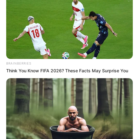
Walking On Thin Ice
Tempest
BRAINBERRIES
Think You Know FIFA 2026? These Facts May Surprise You
My Troublesome Star
Aema
ULASAN
Alamat email Anda tidak akan dipublikasikan.
Ruas yang wajib ditandai
*