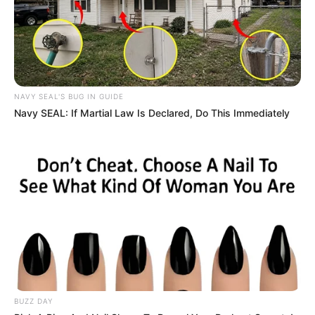
Ada juga Ryan sebagai pemeran utama lainnya yang sebelumnya
pernah tampil di dalam drama berjudul
Be My Dream Family
Mute
(2021).
Daftar isi
NAVY SEAL'S BUG IN GUIDE
Navy SEAL: If Martial Law Is Declared, Do This Immediately
BUZZ DAY