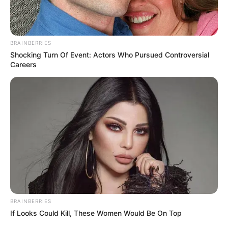
BRAINBERRIES
Shocking Turn Of Event: Actors Who Pursued Controversial
Careers
Fail! 10 Potret Makanan Gagal
Dimasak yang Bikin Kamu
Nggak Selera
BRAINBERRIES
10 Pose Manekin Anti
If Looks Could Kill, These Women Would Be On Top
Mainstream yang Konyol
Banget