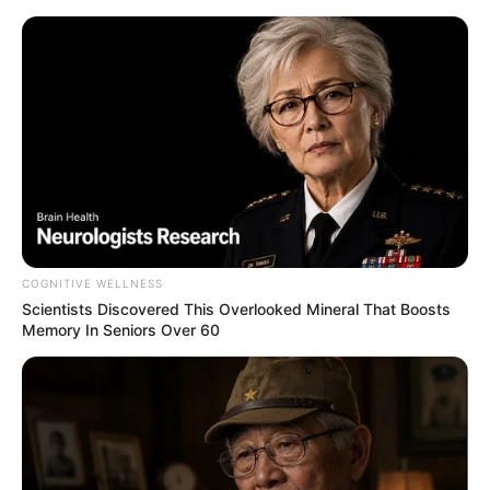
HOME
INSPIRASI
STYLE
FILM &
NGAKAK
QUOTES
HYPE
MORE
SERIES
COGNITIVE WELLNESS
Scientists Discovered This Overlooked Mineral That Boosts
Memory In Seniors Over 60