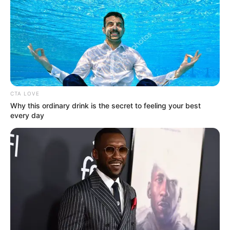
Kamar Raja
CTA LOVE
Tampil Lebih Modern, 7 Potret
Why this ordinary drink is the secret to feeling your best
Hasil Renovasi Rumah Berusia
every day
90 Tahun