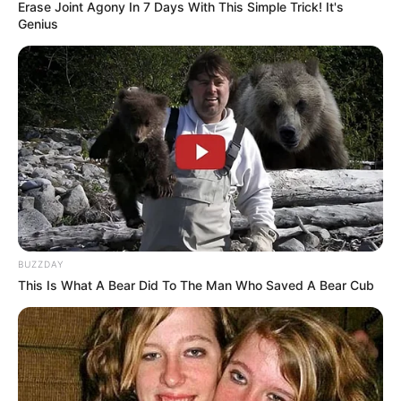
Erase Joint Agony In 7 Days With This Simple Trick! It's
Genius
BUZZDAY
This Is What A Bear Did To The Man Who Saved A Bear Cub
Woof & Meow – Do you Love
Me?