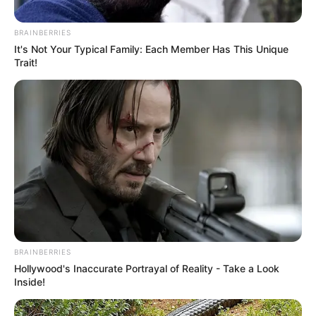
BRAINBERRIES
It's Not Your Typical Family: Each Member Has This Unique
Trait!
Serem! 9 Chat Ojek Online &
BRAINBERRIES
Pelanggan Ini Bikin Auto
Hollywood's Inaccurate Portrayal of Reality - Take a Look
Merinding
Inside!