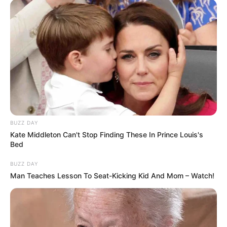
BUZZ DAY
Kate Middleton Can't Stop Finding These In Prince Louis's
Bed
BUZZ DAY
Man Teaches Lesson To Seat-Kicking Kid And Mom – Watch!
(foto: boredpanda)
8. Tombol volume dan channel pada radio ini