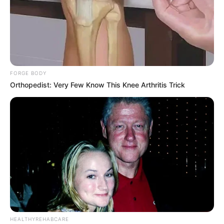
(foto: boredpanda)
FORGE BODY
Orthopedist: Very Few Know This Knee Arthritis Trick
10. Sedangkan tombol-tombol satu ini membentuk
wajah dengan wajah melongo, sepertinya sedang
bingung
HEALTHYREHABCARE