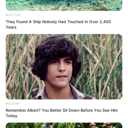
BUZZ DAY
They Found A Ship Nobody Had Touched In Over 2,400
Years
BUZZDAY
Remember Albert? You Better Sit Down Before You See Him
Today