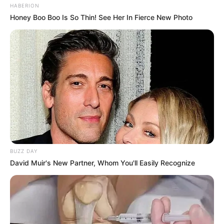
HABERION
Honey Boo Boo Is So Thin! See Her In Fierce New Photo
(foto: boredpanda)
9. Saat capek-capek mencuci piring jadi lebih
bersemangat dengan busa dan lubang pembuangan
yang memberikan senyuman
BUZZ DAY
David Muir's New Partner, Whom You'll Easily Recognize