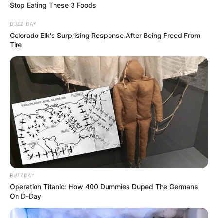
Banget
Stop Eating These 3 Foods
BUZZ DAY
Colorado Elk's Surprising Response After Being Freed From
Tire
8 Kata Lucu Seputar Malam
Minggu ala Jomblo yang Bikin
Ngenes
BUZZDAY
Operation Titanic: How 400 Dummies Duped The Germans
On D-Day
10 Desain Kanopi Tempat