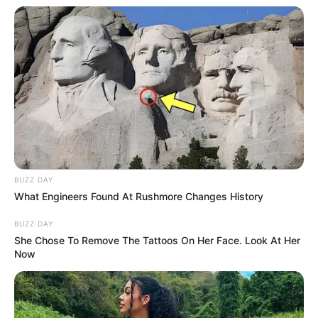
(foto: boredpanda)
BUZZ DAY
What Engineers Found At Rushmore Changes History
2. Stiker yang terlepas berhasil terlihat seperti mata,
sedangkan dua lubang dibawahnya seperti hidung dan
BUZZ DAY
mulut yang menganga
She Chose To Remove The Tattoos On Her Face. Look At Her
Now