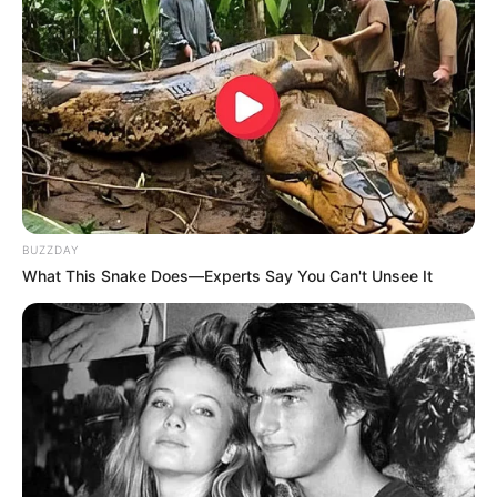
(foto: boredpanda)
6. Niatnya sih membuat dua buah telur ceplok, eh
gak tahunya kuning telur membentuk mata dan ada
lubang yang membentuk mulut
BUZZDAY
What This Snake Does—Experts Say You Can't Unsee It