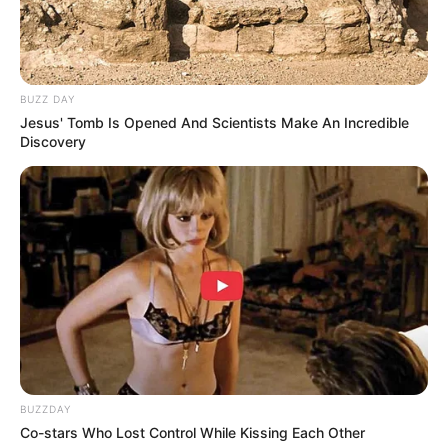
1. Dua baut dan lubang pada bagian depan motor ini
terlihat seperti tersenyum, senang kali ya diajak
Mute
jalan-jalan
BUZZ DAY
Jesus' Tomb Is Opened And Scientists Make An Incredible
Discovery
BUZZDAY
Co-stars Who Lost Control While Kissing Each Other