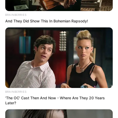
BRAINBERRIES
And They Did Show This In Bohemian Rapsody!
BRAINBERRIES
'The OC' Cast Then And Now - Where Are They 20 Years
Later?