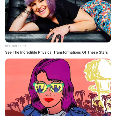
Kompos
Padahal benda biasa yang ada di sekitar kita, tapi jika dilihat lebih
teliti ternyata ada bentuk wajah. Bentuknya unik-unik, ada yang
seperti tertawa hingga melongo.
TAGS
BENDA
BENTUK WAJAH
BRAINBERRIES
See The Incredible Physical Transformations Of These Stars