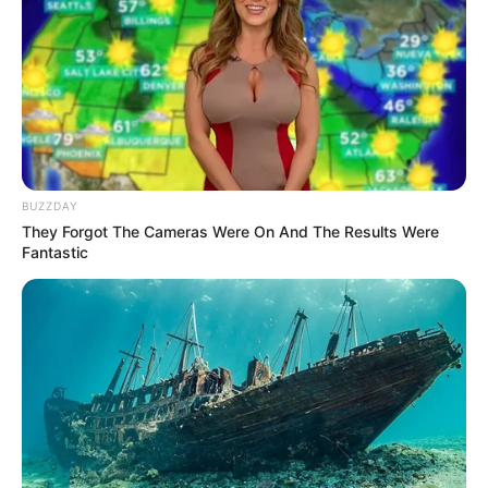
(foto: boredpanda)
5. Biji di dalam timun satu ini membentuk mata dan
bercak setengah lingkaran membuat timun tampak
senyum sinis
BUZZDAY
They Forgot The Cameras Were On And The Results Were
Fantastic