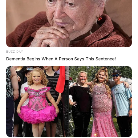
membentuk mata belok yang lucu, desain bagian
depan membentuk senyuman
BUZZ DAY
Dementia Begins When A Person Says This Sentence!