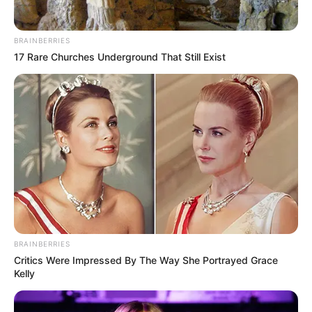
BRAINBERRIES
LIHAT ARTIKEL LAINNYA
17 Rare Churches Underground That Still Exist
Yuk Bersih-Bersih, 10
10 Benda yang Sangat
Perabot Rumah yang
Membantu Mengasuh
Pasti Jarang Kamu Cuci
Anak, Cocok untuk
Orangtua Baru
BRAINBERRIES
Critics Were Impressed By The Way She Portrayed Grace
Kelly