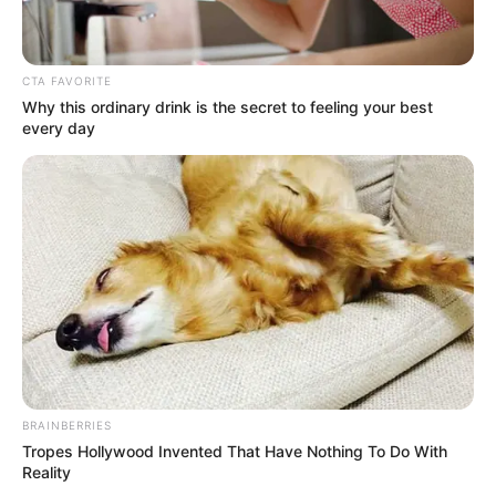
CTA FAVORITE
Why this ordinary drink is the secret to feeling your best
every day
Bikin Ngakak, 10 Potret
Cosplay Murah Pakai Bahan
Seadanya
Anti Mainstream, 10 Cara
BRAINBERRIES
Membawa Barang Belanjaan
Tropes Hollywood Invented That Have Nothing To Do With
Versi Warga Thailand
Reality