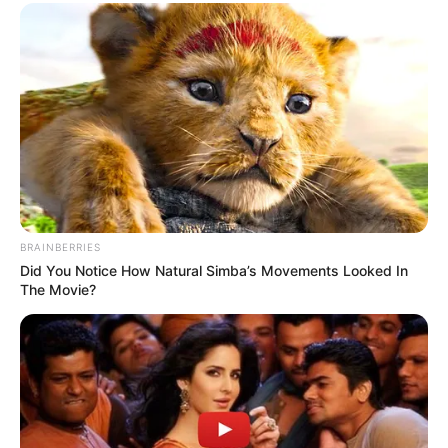
Langka Banget! 10 Pose Lucu
Katak yang Bikin Ketawa
Gemes
BRAINBERRIES
Did You Notice How Natural Simba’s Movements Looked In
The Movie?
Ambyar! 10 Kalimat Baper
Pakai Bahasa Jawa Ini Bikin
Galau Abis