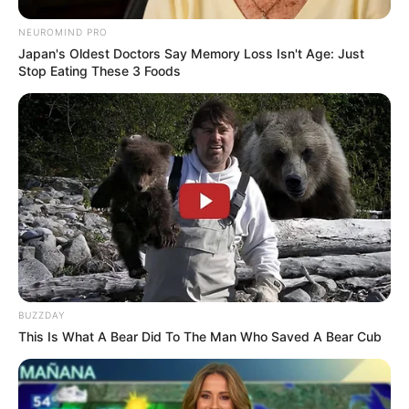
NEUROMIND PRO
Japan's Oldest Doctors Say Memory Loss Isn't Age: Just
4. Dari kejauhan, dua sepatu ini tampak seperti
Stop Eating These 3 Foods
mulut yang menganga. Lidah sepatunya mirip dengan
gigi
BUZZDAY
This Is What A Bear Did To The Man Who Saved A Bear Cub