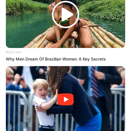
BUZZ DAY
Why Men Dream Of Brazilian Women: 6 Key Secrets
(foto: boredpanda)
3. Bawang bombay satu ini seperti sedang
memicingkan mata, kira-kira sedang mengantuk
atau sedang jengkel ya