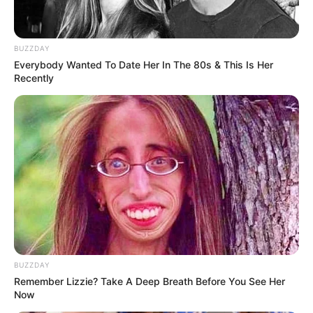
BUZZDAY
Everybody Wanted To Date Her In The 80s & This Is Her
Recently
(foto: boredpanda)
7. Lubang pada tutup tempat susu ini mirip banget
dengan mata, karena tak tertutup rapat membentuk
bibir yang senyum deh
BUZZDAY
Remember Lizzie? Take A Deep Breath Before You See Her
Now