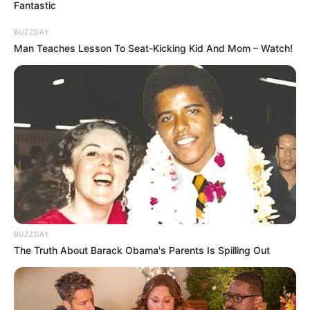
Fantastic
BUZZDAY
Man Teaches Lesson To Seat-Kicking Kid And Mom – Watch!
BUZZDAY
The Truth About Barack Obama's Parents Is Spilling Out
Tulang Rusuk Menuju Surga