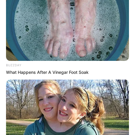
Channel TV: Genflix
Jumlah Episode: 6
Masa Tayang: Mulai 29 April 2022
Jadwal Tayang: Jumat – Minggu, jam 19:00 WIB
BUZZDAY
What Happens After A Vinegar Foot Soak
(foto: instagram/genflix)