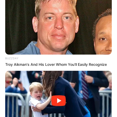
ULASAN
Alamat email Anda tidak akan dipublikasikan.
Ruas yang wajib ditandai
*
BUZZDAY
Troy Aikman's And His Lover Whom You'll Easily Recognize
Rating
Cerita
Pemain