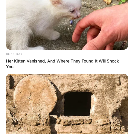
pernah tampil dalam
Kepengen Hijrah
(2021).
Daftar isi
BUZZ DAY
Her Kitten Vanished, And Where They Found It Will Shock
You!