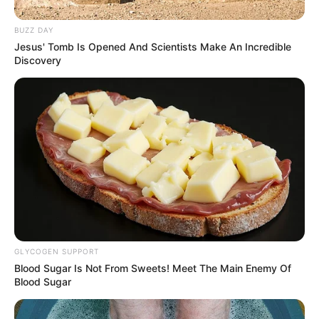
BUZZ DAY
Jesus' Tomb Is Opened And Scientists Make An Incredible
Discovery
Detail
Judul: Tulang Rusuk Menuju Surga
Judul lain: –
Genre: Drama, Religi, Romansa
Negara: Indonesia
Sutradara: Sony Rimba
Produser: Mandala Poetra, Yudha A. Sholung
GLYCOGEN SUPPORT
Blood Sugar Is Not From Sweets! Meet The Main Enemy Of
Penulis Naskah: –
Blood Sugar
Rumah Produksi: Swara Reswara Abadi