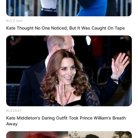
Akting
BUZZ DAY
Musik
Kate Thought No One Noticed, But It Was Caught On Tape
BUZZDAY
Kate Middleton's Daring Outfit Took Prince William's Breath
Away