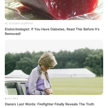
Ambyar! 10 Kalimat Baper
GLYCOGEN SUPPORT
Pakai Bahasa Jawa Ini Bikin
Endocrinologist: If You Have Diabetes, Read This Before It's
Galau Abis
Removed!
Fail! 10 Potret Makanan Gagal
Dimasak yang Bikin Kamu
Nggak Selera
BUZZ DAY
Diana’s Last Words: Firefighter Finally Reveals The Truth