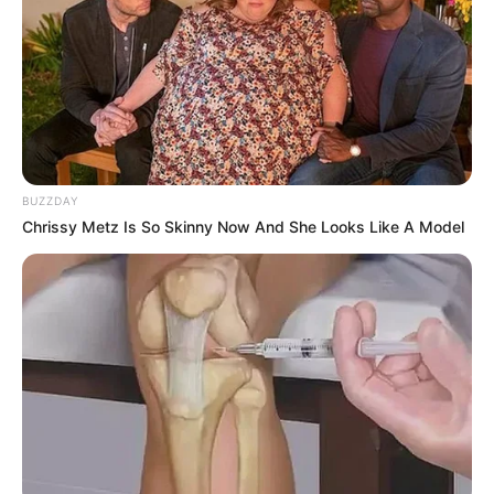
-
/10 (- Votes)
Beri Rating & Review
BUZZDAY
Chrissy Metz Is So Skinny Now And She Looks Like A Model
Edit
Sebuah web series Indonesia yang berjudul
Tulang Rusuk Menuju
Surga
resmi ditayangkan di Genflix mulai 26 April 2022. Web
series ini dapat ditonton setiap hari Jumat sampai Sabtu jam 19:00
WIB.
Episode pertama dan kedua dapat disaksikan secara gratis jam
19:00 WIB di Genflix. Sementara itu, episode ketiga dan keempat
tayang di hari Sabtu dan episode kelima dan keenam tayang di