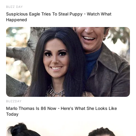
BUZZ DAY
Suspicious Eagle Tries To Steal Puppy - Watch What
Happened
10 Pose Manekin Anti
Mainstream yang Konyol
Banget
8 Kata Lucu Seputar Malam
BUZZDAY
Minggu ala Jomblo yang Bikin
Marlo Thomas Is 86 Now - Here's What She Looks Like
Ngenes
Today