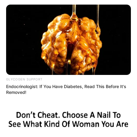
HOME
INSPIRASI
STYLE
FILM &
NGAKAK
QUOTES
HYPE
MORE
SERIES
GLYCOGEN SUPPORT
Endocrinologist: If You Have Diabetes, Read This Before It's
Removed!