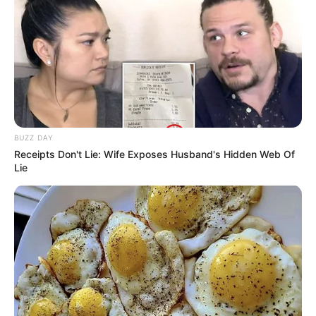
10 Desain Kanopi Tempat
Tidur, Serasa Beristirahat di
Kamar Raja
BUZZ DAY
Receipts Don't Lie: Wife Exposes Husband's Hidden Web Of
Lie
Tampil Lebih Modern, 7 Potret
Hasil Renovasi Rumah Berusia
90 Tahun