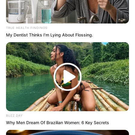
TRUE HEALTH FINDINGS
My Dentist Thinks I'm Lying About Flossing.
TAGS
TULANG RUSUK MENUJU SURGA
WEB SERIES
BUZZ DAY
Why Men Dream Of Brazilian Women: 6 Key Secrets