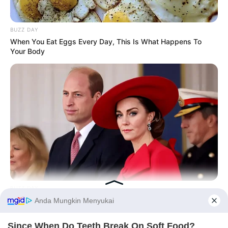
BUZZ DAY
When You Eat Eggs Every Day, This Is What Happens To
Your Body
BUZZ DAY
William & Kate Are Not The Same Couple Anymore – Here's
Why!
Before You Go