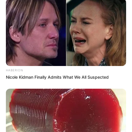
Anti Mainstream, 10 Cara
Membawa Barang Belanjaan
Versi Warga Thailand
HABERION
Nicole Kidman Finally Admits What We All Suspected
Langka Banget! 10 Pose Lucu
Katak yang Bikin Ketawa
Gemes