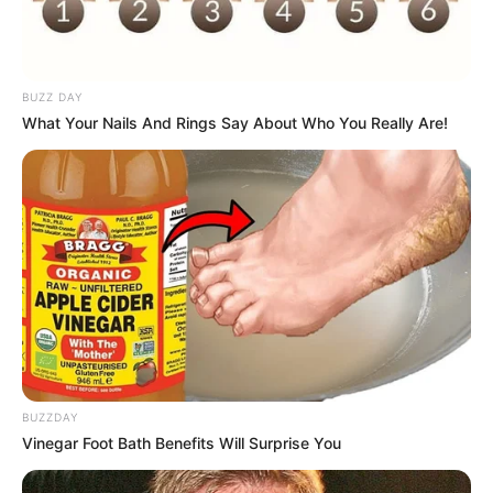
Alyshia Barragan
Mama-Mama Pengejar
Cinta
BUZZ DAY
What Your Nails And Rings Say About Who You Really Are!
Cinta dalam Sujudku
Ejakulasi Dini
BUZZDAY
Vinegar Foot Bath Benefits Will Surprise You
Roman Dendam
Arab Maklum 3