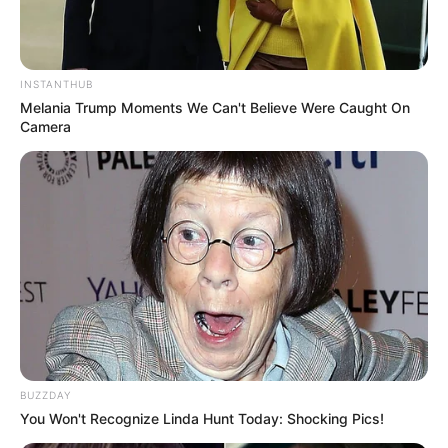
Serem! 9 Chat Ojek Online &
Pelanggan Ini Bikin Auto
INSTANTHUB
Merinding
Melania Trump Moments We Can't Believe Were Caught On
Camera
Bikin Ngakak, 10 Potret
Cosplay Murah Pakai Bahan
Seadanya
BUZZDAY
You Won't Recognize Linda Hunt Today: Shocking Pics!