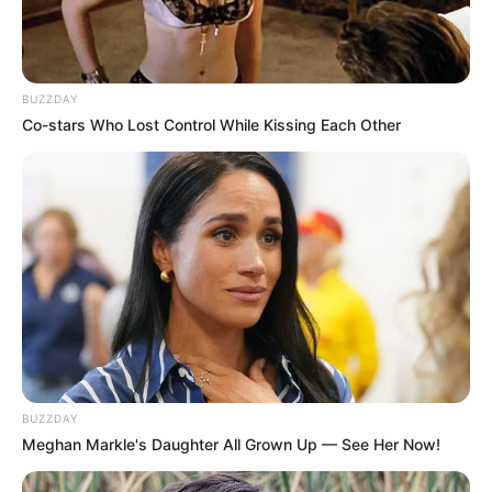
BUZZDAY
Co-stars Who Lost Control While Kissing Each Other
BUZZDAY
Meghan Markle's Daughter All Grown Up — See Her Now!