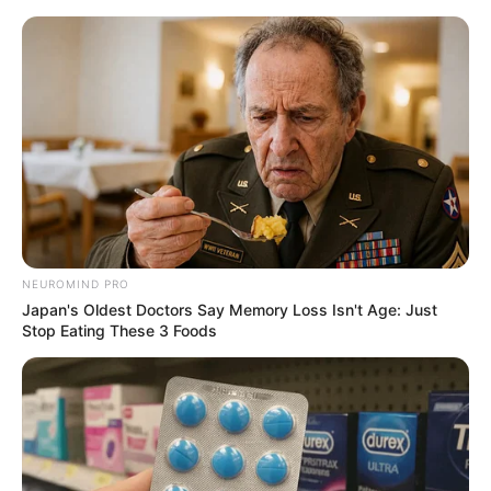
HOME
INSPIRASI
STYLE
FILM &
NGAKAK
QUOTES
HYPE
MORE
SERIES
NEUROMIND PRO
Japan's Oldest Doctors Say Memory Loss Isn't Age: Just
Stop Eating These 3 Foods