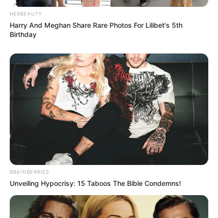
Bikin Ngakak, 10 Potret
Cosplay Murah Pakai Bahan
HERBEAUTY
Seadanya
Harry And Meghan Share Rare Photos For Lilibet's 5th
Birthday
Anti Mainstream, 10 Cara
Membawa Barang Belanjaan
Versi Warga Thailand
BRAINBERRIES
Unveiling Hypocrisy: 15 Taboos The Bible Condemns!