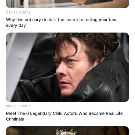
Fail! 10 Potret Makanan Gagal
CTA FAVORITE
Dimasak yang Bikin Kamu
Why this ordinary drink is the secret to feeling your best
Nggak Selera
every day
10 Pose Manekin Anti
Mainstream yang Konyol
Banget
BRAINBERRIES
Meet The 6 Legendary Child Actors Who Became Real Life
Criminals