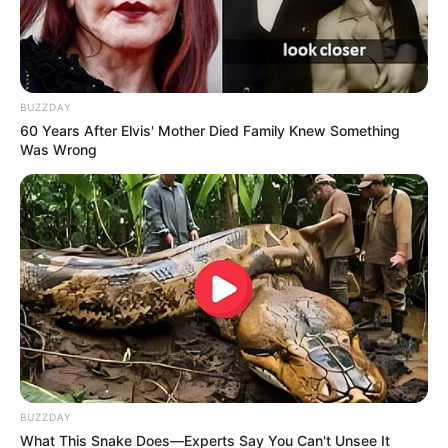
Jin Khanis
Scandal 3
BUZZDAY
60 Years After Elvis' Mother Died Family Knew Something
Was Wrong
Hidup Ini Terlalu Banyak
Main Api
Kamu
Dewi
BUZZDAY
What This Snake Does—Experts Say You Can't Unsee It