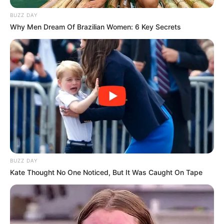
BUZZ DAY
Why Men Dream Of Brazilian Women: 6 Key Secrets
BUZZ DAY
Kate Thought No One Noticed, But It Was Caught On Tape