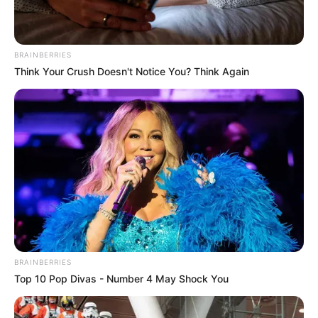
Tampil Lebih Modern, 7 Potret
BRAINBERRIES
Hasil Renovasi Rumah Berusia
Think Your Crush Doesn't Notice You? Think Again
90 Tahun
BRAINBERRIES
Top 10 Pop Divas - Number 4 May Shock You