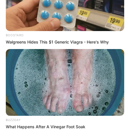
BOOSTARO
Walgreens Hides This $1 Generic Viagra - Here's Why
BUZZDAY
What Happens After A Vinegar Foot Soak