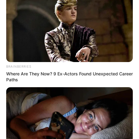
8 Kata Lucu Seputar Malam
Minggu ala Jomblo yang Bikin
Ngenes
BRAINBERRIES
Where Are They Now? 9 Ex-Actors Found Unexpected Career
Paths
10 Desain Kanopi Tempat
Tidur, Serasa Beristirahat di
Kamar Raja