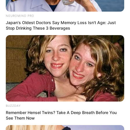
Gabriella Eka Putri
sebagai Helena
Shindy Huang
sebagai Lia
NEUROMIND PRO
Japan's Oldest Doctors Say Memory Loss Isn't Age: Just
Mikha Hernan sebagai Theo
Stop Drinking These 3 Beverages
Kiara McKenna
sebagai Saphira
Penampilan Spesial
–
OST (Original Soundtrack)
–
Trailer
BUZZDAY
TAGS
TRUE STALKER
WEB SERIES INDONESIA
Remember Hensel Twins? Take A Deep Breath Before You
See Them Now