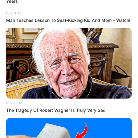
Detail
Years
Judul: True Stalker
BUZZDAY
Man Teaches Lesson To Seat-Kicking Kid And Mom – Watch!
Judul Lain: –
Genre: Drama
Negara: Indonesia
Sutradara: –
Produser: –
Penulis Naskah: Sirhayani
Rumah Produksi: Screen Play Films
Channel TV: Vidio
BUZZ DAY
The Tragedy Of Robert Wagner Is Truly Very Sad
Jumlah Episode: –
Jadwal Tayang: 30 November 2024
Masa Tayang: –