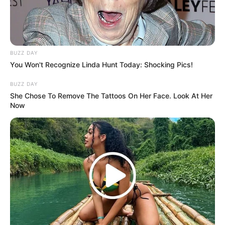
Rating
Cerita
BUZZ DAY
You Won't Recognize Linda Hunt Today: Shocking Pics!
Pemain
BUZZ DAY
She Chose To Remove The Tattoos On Her Face. Look At Her
Akting
Now
Musik