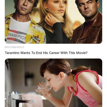
Langka Banget! 10 Pose Lucu
Katak yang Bikin Ketawa
Gemes
BRAINBERRIES
Tarantino Wants To End His Career With This Movie?
Ambyar! 10 Kalimat Baper
Pakai Bahasa Jawa Ini Bikin
Galau Abis