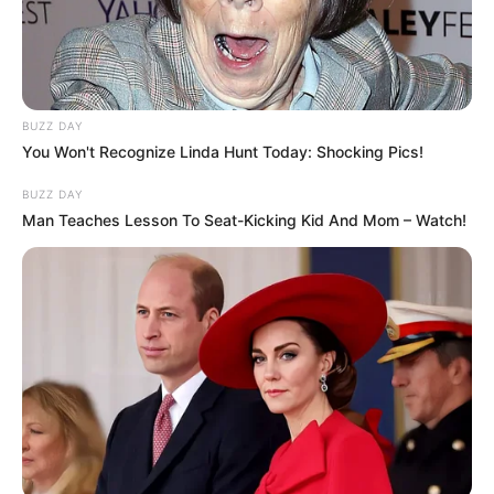
Membawa Barang Belanjaan
Versi Warga Thailand
BUZZ DAY
You Won't Recognize Linda Hunt Today: Shocking Pics!
BUZZ DAY
Man Teaches Lesson To Seat-Kicking Kid And Mom – Watch!
Langka Banget! 10 Pose Lucu
Katak yang Bikin Ketawa
Gemes
Ambyar! 10 Kalimat Baper