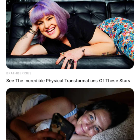
Daftar isi
Detail
Judul: The Miracle Brothers / 기적의 형제
Judul Lain: Miraculous Brothers / Gijeogui Hyeongje
Genre: Drama, Misteri
BRAINBERRIES
Negara: Korea Selatan
See The Incredible Physical Transformations Of These Stars
Sutradara: Park Chan Hong
Produser: Lee Jung Hee, Kim Geon Hong, Hwang Ra Kyung,
Jeon Seo Won, Kim Yu Ri, Kim Su Ji, Jo Dong Min
Penulis Naskah: Kim Ji Woo
Rumah Produksi:MI, Fantagio, SLL