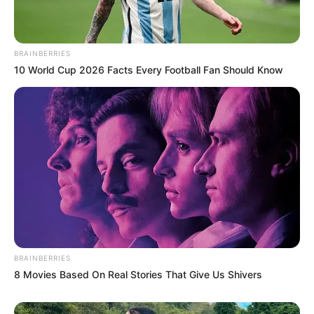
Yook Dong Ju menunjukkan bakat menulis saat tumbuh dewasa,
tetapi 7 tahun setelah lulus dari universitas dia masih belum
BRAINBERRIES
menerbitkan novelnya.
10 World Cup 2026 Facts Every Football Fan Should Know
Suatu hari, seorang bocah lelaki misterius, Kang San tiba-tiba
muncul di hadapannya. Kang San mengalami kecelakaan dan dia
tidak ingat apapun tentang dirinya.
Yook Dong Ju, yang hidupnya sengsara, merawat Kang San.
Karena Kang San, Yook Dong Ju juga terlibat dengan orang-
orang yang kesakitan dan putus asa dan memiliki inspirasi untuk
menulis.
Pemeran Utama
BRAINBERRIES
Jung Woo
sebagai Yook Dong Joo
8 Movies Based On Real Stories That Give Us Shivers
Seorang anak yang dinamai berdasarrkan penyair kesayangan
bapaknya