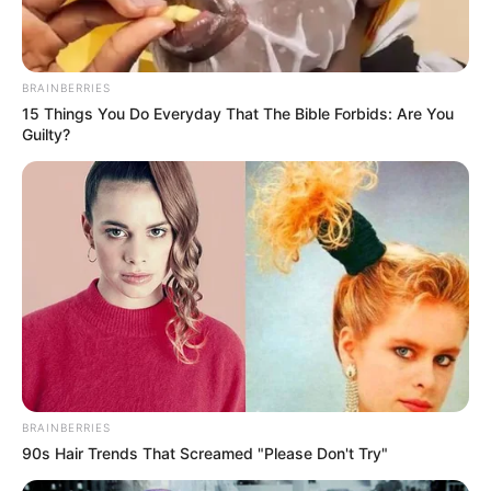
Attorney Woo
(2022), Oh Man Suk pernah membintangi
The
Secret Romantic Guesthouse
(2023), dan Lee Ki Woo sebelumnya
sukses bersama
Agency
(2023).
BRAINBERRIES
15 Things You Do Everyday That The Bible Forbids: Are You
Guilty?
BRAINBERRIES
90s Hair Trends That Screamed "Please Don't Try"