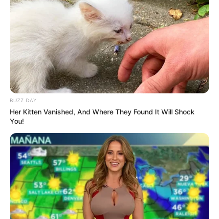
–
Trailer
BUZZ DAY
Her Kitten Vanished, And Where They Found It Will Shock
You!