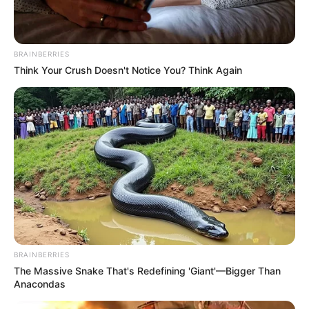
Channel TV: jTBC
Jumlah Episode: 16
Jadwal Tayang: Mulai 28 Juni 2023
BRAINBERRIES
Think Your Crush Doesn't Notice You? Think Again
Masa Tayang: Rabu dan Kamis, jam 22:30 KST atau 20:30
WIB
BRAINBERRIES
The Massive Snake That's Redefining 'Giant'—Bigger Than
Anacondas