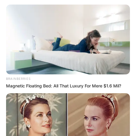
HOME
INSPIRASI
STYLE
FILM &
NGAKAK
QUOTES
HYPE
MORE
SERIES
BRAINBERRIES
Magnetic Floating Bed: All That Luxury For Mere $1.6 Mil?