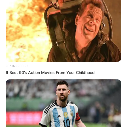
BRAINBERRIES
6 Best 90’s Action Movies From Your Childhood
(foto: jtbc)
Sinopsis
Mengisahkan tentang seorang pria sangat mencintai Penyair Yun
Dong Ju sehingga dia menamai putranya sendiri, Yook Dong Ju.