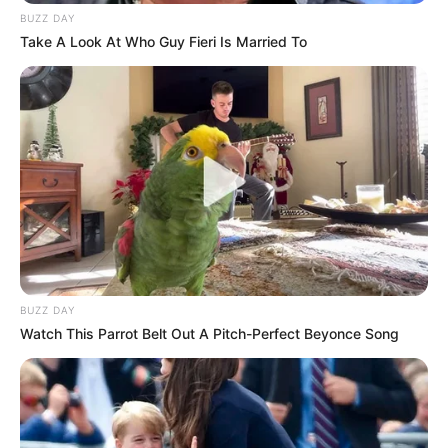
BUZZ DAY
10 Desain Kanopi Tempat
Take A Look At Who Guy Fieri Is Married To
Tidur, Serasa Beristirahat di
Kamar Raja
Tampil Lebih Modern, 7 Potret
Hasil Renovasi Rumah Berusia
90 Tahun
BUZZ DAY
Watch This Parrot Belt Out A Pitch-Perfect Beyonce Song