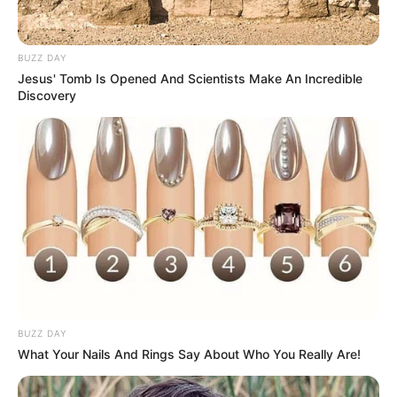
Alamat email Anda tidak akan dipublikasikan.
Ruas yang wajib ditandai
*
BUZZ DAY
Jesus' Tomb Is Opened And Scientists Make An Incredible
Discovery
Rating
Cerita
Pemain
BUZZ DAY
Akting
What Your Nails And Rings Say About Who You Really Are!
Musik