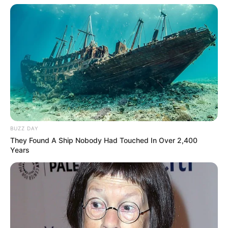
Merinding
Bikin Ngakak, 10 Potret
Cosplay Murah Pakai Bahan
Seadanya
BUZZ DAY
They Found A Ship Nobody Had Touched In Over 2,400
Years
Anti Mainstream, 10 Cara