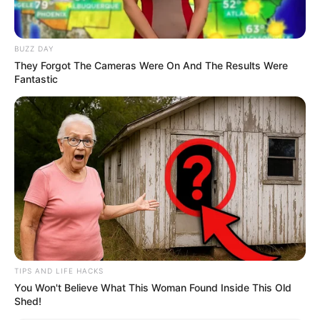
TAGS
DRAMA KOREA
THE MIRACLE BROTHERS
BUZZ DAY
They Forgot The Cameras Were On And The Results Were
Fantastic
TIPS AND LIFE HACKS
You Won't Believe What This Woman Found Inside This Old
Shed!