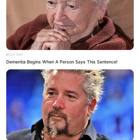
10 Pose Manekin Anti
Mainstream yang Konyol
Banget
BUZZ DAY
Dementia Begins When A Person Says This Sentence!
8 Kata Lucu Seputar Malam
Minggu ala Jomblo yang Bikin
Ngenes