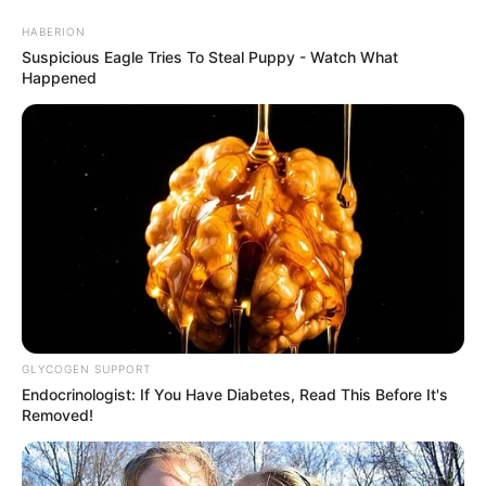
HABERION
Suspicious Eagle Tries To Steal Puppy - Watch What
Happened
Tastefully Yours
Confidence Queen
Walking On Thin Ice
Tempest
GLYCOGEN SUPPORT
Endocrinologist: If You Have Diabetes, Read This Before It's
Removed!