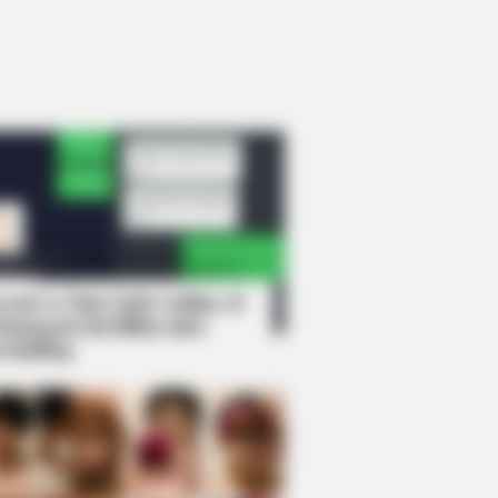
rem! 9 Chat Ojek Online &
langgan Ini Bikin Auto
rinding