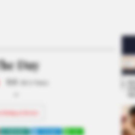
he Day
8.8
Se
/10 (1 Votes)
Pe
Me
ri Rating & Review
WHATSAPP
TELEGRAM
LINE