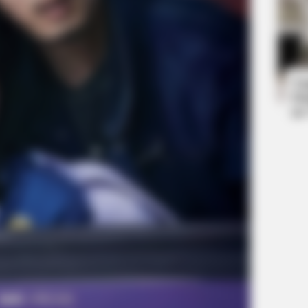
BUZZ DAY
RADA
nge
Co-stars Who Lost Control While
His
Kissing Each Other
Res
Ta
Ha
90
RADAR MEDIA