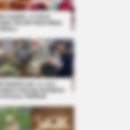
kin Ngakak, 10 Potret
splay Murah Pakai Bahan
adanya
ti Mainstream, 10 Cara
mbawa Barang Belanjaan
rsi Warga Thailand