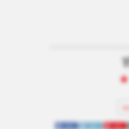
T
Be
SHARE
TWEET
SHARE