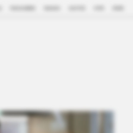
E
FILM & SERIES
NGAKAK
QUOTES
HYPE
MORE