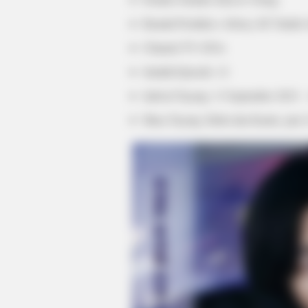
Rumah Produksi: AStory, KT Studio
Channel TV: ENA
Jumlah Episode: 12
Jadwal Tayang: 13 September 2023 –
Masa Tayang: Rabu dan Kamis, jam 
ROOM30
The Hidden Reason Most AI Side Hu
Months