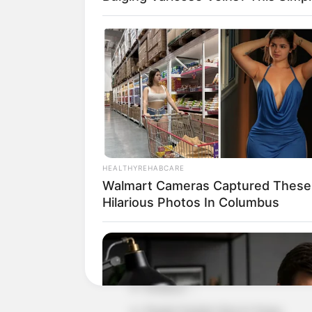
Detail
Judul: The Day / 유괴의 날
HEALTHYREHABCARE
Walmart Cameras Captured These
Judul Lain: The Day of the Kidnapp
Hilarious Photos In Columbus
Genre: Drama, Komedi, Thriller
Negara: Korea Selatan
Sutradara: Park Yoo Young
Produser: –
Penulis Naskah: Kim Je Young