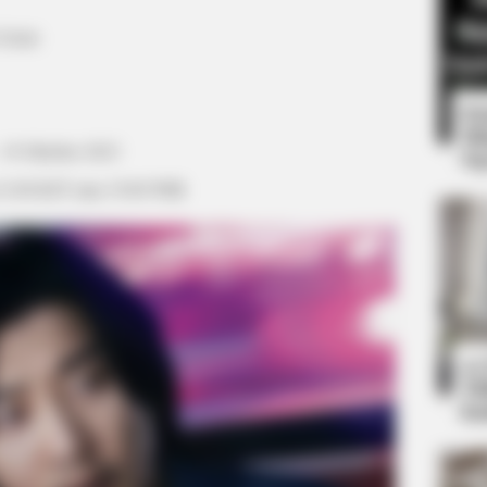
 Genie
8 
Mi
 19 Oktober 2023
Ng
21:00 KST atau 19:00 WIB
HABERION
stles Fail Within 3
15 Celebrities Who Are In
Surprised!
10
Ti
Ka