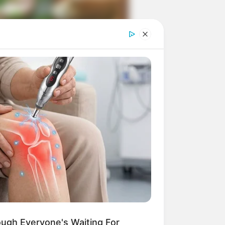
ngka Banget! 10 Pose Lucu
tak yang Bikin Ketawa
mes
byar! 10 Kalimat Baper
kai Bahasa Jawa Ini Bikin
lau Abis
ough Everyone's Waiting For