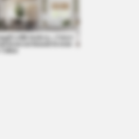
R MEDIA
 Divorce Letter Backfired—Her
ponse Is Unbelievable!
mpil Lebih Modern, 7 Potret
sil Renovasi Rumah Berusia
 Tahun