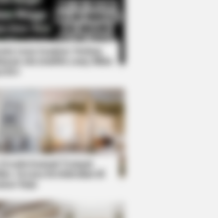
Kata Lucu Seputar Malam
nggu ala Jomblo yang Bikin
enes
 Jail Right Now. You'll Be
 Desain Kanopi Tempat
dur, Serasa Beristirahat di
mar Raja