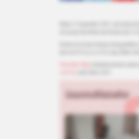
Mulai 13 September 2023, ada drama K
ini tayang hari Rabu dan Kamis jam 21
Drama ini tayang dengan menggantikan 
dari novel
Yoogweui Nal
yang ditulis ol
Yoon Kye Sang
menjadi pemeran utama 
with You
pada tahun 2023.