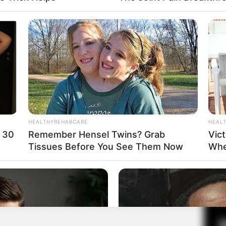
Fa
Di
Ng
HEALTHYREHABCARE
HEAL
 30
Remember Hensel Twins? Grab
Vict
ing / The Kidnapping Day / Yugwaeui Nal
Tissues Before You See Them Now
Whe
10
Ma
Ba