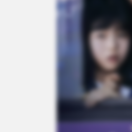
HABERION
Unforgettable Moments From Ora
Is The New Black!
BUZZ DAY