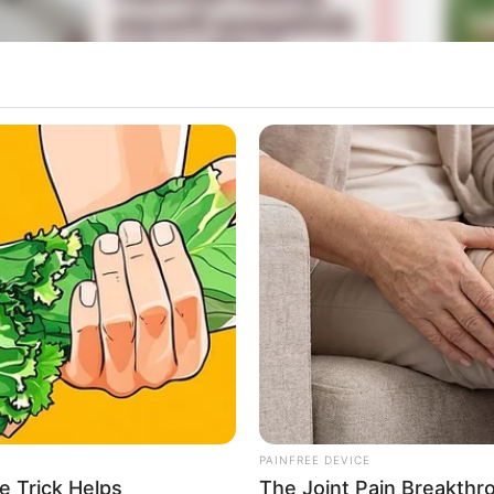
La
Ka
Ge
on
yang pernah berperan dalam drama
Not Others
(2023)
 drama
Green Mothers’ Club
(2022).
Mute
Am
Pa
Ga
PAINFREE DEVICE
e Trick Helps
The Joint Pain Breakthr