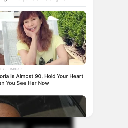
il! 10 Potret Makanan Gagal
masak yang Bikin Kamu
gak Selera
THYREHABCARE
oria Is Almost 90, Hold Your Heart
n You See Her Now
 Pose Manekin Anti
instream yang Konyol
nget