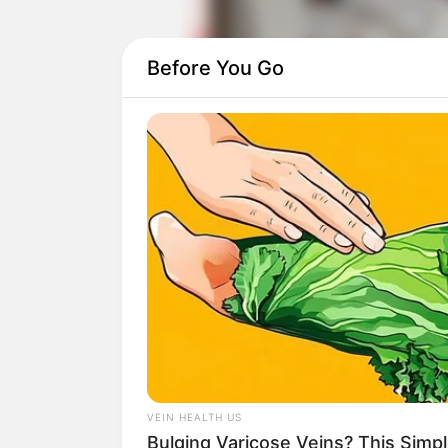
Before You Go
Ia beradu akting dengan
Park Sung Ho
dan Yu Na yang sebelumnya muncul di
Daftar isi
VEIN HEALTH US
Bulging Varicose Veins? This Simpl